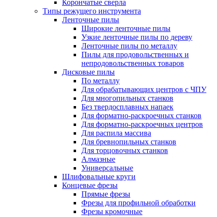
Корончатые сверла
Типы режущего инструмента
Ленточные пилы
Широкие ленточные пилы
Узкие ленточные пилы по дереву
Ленточные пилы по металлу
Пилы для продовольственных и
непродовольственных товаров
Дисковые пилы
По металлу
Для обрабатывающих центров с ЧПУ
Для многопильных станков
Без твердосплавных напаек
Для форматно-раскроечных станков
Для форматно-раскроечных центров
Для распила массива
Для бревнопильных станков
Для торцовочных станков
Алмазные
Универсальные
Шлифовальные круги
Концевые фрезы
Прямые фрезы
Фрезы для профильной обработки
Фрезы кромочные