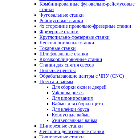
Комбинированные фуговально-рейсмусовые
станки
Фуговальные станки
Рейсмусовые станки
4х сторонние продольно-фрезерные станки
Фрезерные станки
Круглопильно-фрезерные станки
Ленточнопильные станки
Токарные станки
Шлифовальные станки
Кромкооблицовочные станки
Станки для снятия свесов
Пильные центры
Обрабатывающие центры с ЧПУ (CNC)
Пресса и ваймы
Для сборки окон и дверей
Vakuuma preses
Для шпонирования
Ваймы для сборки щита
Для клейки бруса
Корпусные ваймы
Универсальная вайма
Шипорезные станки
Ленточно-делительные станки
Торцовочные станки