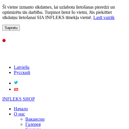
Šī vietne izmanto sīkdatnes, lai uzlabotu lietošanas pieredzi un
optimizētu tās darbību. Turpinot lietot šo vietni, Jūs piekrītiet
sīkdatņu lietošanai SIA INFLEKS tīmekļa vietnē.
Lasīt vairāk
Sapratu
Latviešu
Русский
INFLEKS SHOP
Начало
О нас
Вакансии
Галерея