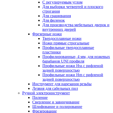
С регулируемым углом
Для выборки четвертей и плоского
строгания
Для сращивания
Для филенок
Для производства мебельных дверок и
внутренних дверей
Фрезерные ножи
Твердосплавные ножи
Ножи прямые строгальные
Профильные твердосплавные
пластинки
Профилированные, 4 мм, для ножевых
барабанов UNI профиля
Профильные ножи Hss с рифленой
задней поверхностью
Профильные ножи Hm с рифленой
задней поверхностью
Инструмент для нарезания резьбы
Лезвия для сабельных пил
Ручной электроинструмент
Пиление
Сверление и завинчивание
Шлифование и полирование
Фрезерование