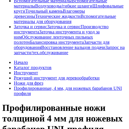
Вспомогательные материалы
Вспомогательные
материалы
Воздуховоды/гибкие шланги
Шлифовальные
круги
Точильный камень
Влагомеры
древесины
Технические жидкости
Вспомогательные
материалы для оборудования
Заточка и сервис
Заточка и сервис
Производство
инструмента
Заточка инструмента и уход за
ним
Обслуживание ленточных пильных
полотен
Балансировка инструмента
Запчасти для
оборудования
Восстановление вальцов подачи
Запрос на
запчасти/тех.обслуживание
Начало
Каталог продуктов
Инструмент
Режущий инструмент для деревообработки
Ножи для фрез
Профилированные, 4 мм, для ножевых барабанов UNI
профиля
Профилированные ножи
толщиной 4 мм для ножевых
барабанов UNI-профиля