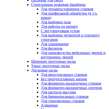
Патроны для сверл
Строгальные ножевые барабаны
Для четырехсторонних станков
Для профильной обработки (в т.ч.
краев)
Для выборки паза
Для работы по копиру
С регулируемым углом
Для выборки четвертей и плоского
строгания
Для сращивания
Для филенок
Для производства мебельных дверок и
внутренних дверей
Широкие ленточные пилы
Узкие ленточные пилы
Дисковые пилы
Для многопильных станков
Без твердосплавных напаек
Для форматно-раскроечных станков
Для форматно-раскроечных центров
Для распила массива
Для бревнопильных станков
Для торцовочных станков
Алмазные