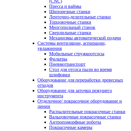
(CNC)
Пресса и ваймы
Шипорезные станки
Ленточно-делительные станки
Торцовочные станки
Многопильный станок
Сверлильные станки
Механизмы автоматической подачи
Системы вентиляции, аспирации,
увлажнения
Мобильные стружкоотсосы
Фильтры
Пневмотранспорт
Стол для отсоса пыли во время
шлифовки
Оборудование для переработки древесных
отходов
Оборудование для заточки режущего
инструмента
Отделочное/ покрасочное оборудование и
линии
Распылительные покрасочные станки
Вальцовочные покрасочные станки
Антропоморфные роботы
Покрасочные камеры