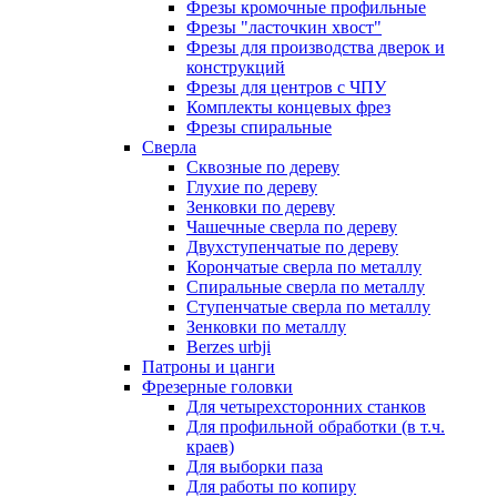
Фрезы кромочные профильные
Фрезы "ласточкин хвост"
Фрезы для производства дверок и
конструкций
Фрезы для центров с ЧПУ
Комплекты концевых фрез
Фрезы спиральные
Сверла
Сквозные по дереву
Глухие по дереву
Зенковки по дереву
Чашечные сверла по дереву
Двухступенчатые по дереву
Корончатые сверла по металлу
Спиральные сверла по металлу
Ступенчатые сверла по металлу
Зенковки по металлу
Berzes urbji
Патроны и цанги
Фрезерные головки
Для четырехсторонних станков
Для профильной обработки (в т.ч.
краев)
Для выборки паза
Для работы по копиру