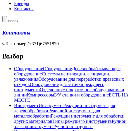
Бренды
Контакты
Контакты
Тел. номер (+371)
67551879
Выбор
Оборудование
Оборудование
Деревообрабатывающее
оборудование
Системы вентиляции, аспирации,
увлажнения
Оборудование для переработки древесных
отходов
Оборудование для заточки режущего
инструмента
Отделочное/ покрасочное оборудование и
линии
Компрессоры
Б/У станки и оборудование
ЕСТЬ НА
МЕСТЕ
Инструмент
Инструмент
Режущий инструмент для
деревообработки
Режущий инструмент для
металлообработки
Режущий инструмент для обработки
других материалов
Типы режущего инструмента
Ручной
электроинструмент
Ручной инструмент