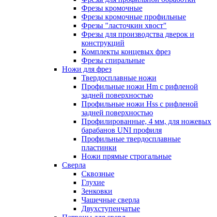
Фрезы кромочные
Фрезы кромочные профильные
Фрезы "ласточкин хвост"
Фрезы для производства дверок и
конструкций
Комплекты концевых фрез
Фрезы спиральные
Ножи для фрез
Твердосплавные ножи
Профильные ножи Hm с рифленой
задней поверхностью
Профильные ножи Hss с рифленой
задней поверхностью
Профилированные, 4 мм, для ножевых
барабанов UNI профиля
Профильные твердосплавные
пластинки
Ножи прямые строгальные
Сверла
Сквозные
Глухие
Зенковки
Чашечные сверла
Двухступенчатые