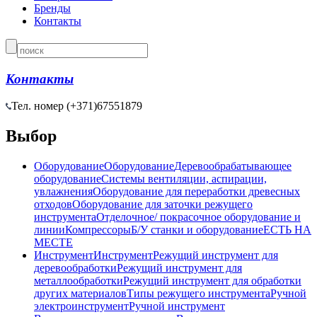
Бренды
Контакты
Контакты
Тел. номер (+371)
67551879
Выбор
Оборудование
Оборудование
Деревообрабатывающее
оборудование
Системы вентиляции, аспирации,
увлажнения
Оборудование для переработки древесных
отходов
Оборудование для заточки режущего
инструмента
Отделочное/ покрасочное оборудование и
линии
Компрессоры
Б/У станки и оборудование
ЕСТЬ НА
МЕСТЕ
Инструмент
Инструмент
Режущий инструмент для
деревообработки
Режущий инструмент для
металлообработки
Режущий инструмент для обработки
других материалов
Типы режущего инструмента
Ручной
электроинструмент
Ручной инструмент