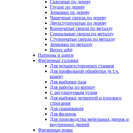
Сквозные по дереву
Глухие по дереву
Зенковки по дереву
Чашечные сверла по дереву
Двухступенчатые по дереву
Корончатые сверла по металлу
Спиральные сверла по металлу
Ступенчатые сверла по металлу
Зенковки по металлу
Berzes urbji
Патроны и цанги
Фрезерные головки
Для четырехсторонних станков
Для профильной обработки (в т.ч.
краев)
Для выборки паза
Для работы по копиру
С регулируемым углом
Для выборки четвертей и плоского
строгания
Для сращивания
Для филенок
Для производства мебельных дверок и
внутренних дверей
Фрезерные ножи