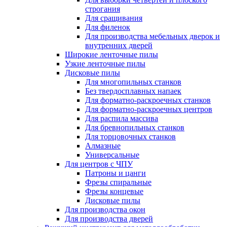
строгания
Для сращивания
Для филенок
Для производства мебельных дверок и
внутренних дверей
Широкие ленточные пилы
Узкие ленточные пилы
Дисковые пилы
Для многопильных станков
Без твердосплавных напаек
Для форматно-раскроечных станков
Для форматно-раскроечных центров
Для распила массива
Для бревнопильных станков
Для торцовочных станков
Алмазные
Универсальные
Для центров с ЧПУ
Патроны и цанги
Фрезы спиральные
Фрезы концевые
Дисковые пилы
Для производства окон
Для производства дверей