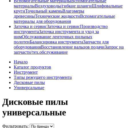
Вспомогательные материалы
Вспомогательные
материалы
Воздуховоды/гибкие шланги
Шлифовальные
круги
Точильный камень
Влагомеры
древесины
Технические жидкости
Вспомогательные
материалы для оборудования
Заточка и сервис
Заточка и сервис
Производство
инструмента
Заточка инструмента и уход за
ним
Обслуживание ленточных пильных
полотен
Балансировка инструмента
Запчасти для
оборудования
Восстановление вальцов подачи
Запрос на
запчасти/тех.обслуживание
Начало
Каталог продуктов
Инструмент
Типы режущего инструмента
Дисковые пилы
Универсальные
Дисковые пилы
универсальные
Фильтровать: