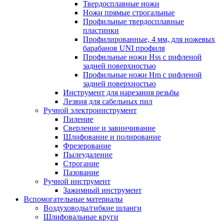
Твердосплавные ножи
Ножи прямые строгальные
Профильные твердосплавные
пластинки
Профилированные, 4 мм, для ножевых
барабанов UNI профиля
Профильные ножи Hss с рифленой
задней поверхностью
Профильные ножи Hm с рифленой
задней поверхностью
Инструмент для нарезания резьбы
Лезвия для сабельных пил
Ручной электроинструмент
Пиление
Сверление и завинчивание
Шлифование и полирование
Фрезерование
Пылеудаление
Строгание
Пазование
Ручной инструмент
Зажимный инструмент
Вспомогательные материалы
Воздуховоды/гибкие шланги
Шлифовальные круги