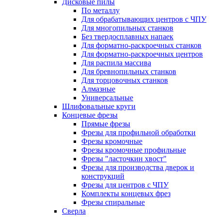
Дисковые пилы
По металлу
Для обрабатывающих центров с ЧПУ
Для многопильных станков
Без твердосплавных напаек
Для форматно-раскроечных станков
Для форматно-раскроечных центров
Для распила массива
Для бревнопильных станков
Для торцовочных станков
Алмазные
Универсальные
Шлифовальные круги
Концевые фрезы
Прямые фрезы
Фрезы для профильной обработки
Фрезы кромочные
Фрезы кромочные профильные
Фрезы "ласточкин хвост"
Фрезы для производства дверок и
конструкций
Фрезы для центров с ЧПУ
Комплекты концевых фрез
Фрезы спиральные
Сверла