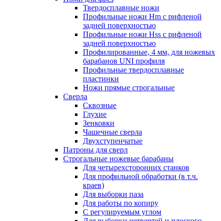
Твердосплавные ножи
Профильные ножи Hm с рифленой
задней поверхностью
Профильные ножи Hss с рифленой
задней поверхностью
Профилированные, 4 мм, для ножевых
барабанов UNI профиля
Профильные твердосплавные
пластинки
Ножи прямые строгальные
Сверла
Сквозные
Глухие
Зенковки
Чашечные сверла
Двухступенчатые
Патроны для сверл
Строгальные ножевые барабаны
Для четырехсторонних станков
Для профильной обработки (в т.ч.
краев)
Для выборки паза
Для работы по копиру
С регулируемым углом
Для выборки четвертей и плоского