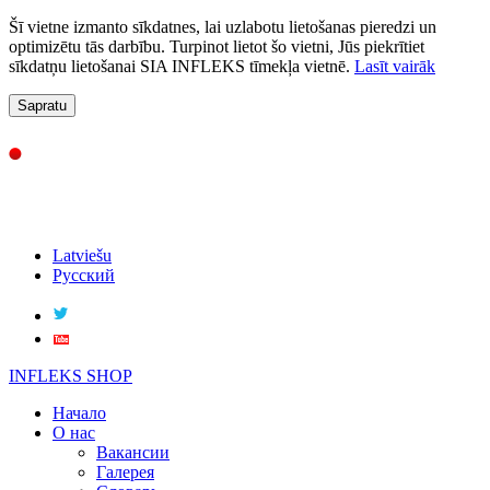
Šī vietne izmanto sīkdatnes, lai uzlabotu lietošanas pieredzi un
optimizētu tās darbību. Turpinot lietot šo vietni, Jūs piekrītiet
sīkdatņu lietošanai SIA INFLEKS tīmekļa vietnē.
Lasīt vairāk
Sapratu
Latviešu
Русский
INFLEKS SHOP
Начало
О нас
Вакансии
Галерея