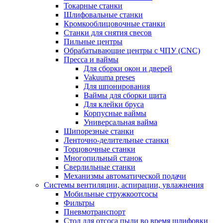
Токарные станки
Шлифовальные станки
Кромкооблицовочные станки
Станки для снятия свесов
Пильные центры
Обрабатывающие центры с ЧПУ (CNC)
Пресса и ваймы
Для сборки окон и дверей
Vakuuma preses
Для шпонирования
Ваймы для сборки щита
Для клейки бруса
Корпусные ваймы
Универсальная вайма
Шипорезные станки
Ленточно-делительные станки
Торцовочные станки
Многопильный станок
Сверлильные станки
Механизмы автоматической подачи
Системы вентиляции, аспирации, увлажнения
Мобильные стружкоотсосы
Фильтры
Пневмотранспорт
Стол для отсоса пыли во время шлифовки