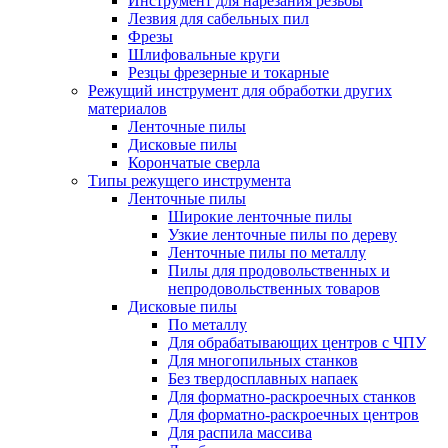
Инструмент для нарезания резьбы
Лезвия для сабельных пил
Фрезы
Шлифовальные круги
Резцы фрезерные и токарные
Режущий инструмент для обработки других
материалов
Ленточные пилы
Дисковые пилы
Корончатые сверла
Типы режущего инструмента
Ленточные пилы
Широкие ленточные пилы
Узкие ленточные пилы по дереву
Ленточные пилы по металлу
Пилы для продовольственных и
непродовольственных товаров
Дисковые пилы
По металлу
Для обрабатывающих центров с ЧПУ
Для многопильных станков
Без твердосплавных напаек
Для форматно-раскроечных станков
Для форматно-раскроечных центров
Для распила массива