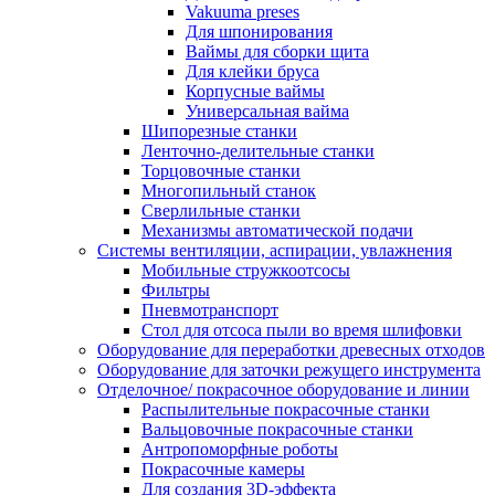
Vakuuma preses
Для шпонирования
Ваймы для сборки щита
Для клейки бруса
Корпусные ваймы
Универсальная вайма
Шипорезные станки
Ленточно-делительные станки
Торцовочные станки
Многопильный станок
Сверлильные станки
Механизмы автоматической подачи
Системы вентиляции, аспирации, увлажнения
Мобильные стружкоотсосы
Фильтры
Пневмотранспорт
Стол для отсоса пыли во время шлифовки
Оборудование для переработки древесных отходов
Оборудование для заточки режущего инструмента
Отделочное/ покрасочное оборудование и линии
Распылительные покрасочные станки
Вальцовочные покрасочные станки
Антропоморфные роботы
Покрасочные камеры
Для создания 3D-эффекта