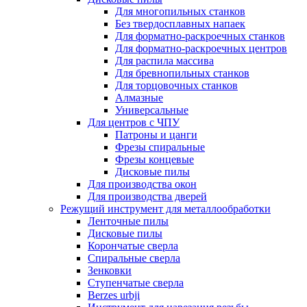
Для многопильных станков
Без твердосплавных напаек
Для форматно-раскроечных станков
Для форматно-раскроечных центров
Для распила массива
Для бревнопильных станков
Для торцовочных станков
Алмазные
Универсальные
Для центров с ЧПУ
Патроны и цанги
Фрезы спиральные
Фрезы концевые
Дисковые пилы
Для производства окон
Для производства дверей
Режущий инструмент для металлообработки
Ленточные пилы
Дисковые пилы
Корончатые сверла
Спиральные сверла
Зенковки
Ступенчатые сверла
Berzes urbji