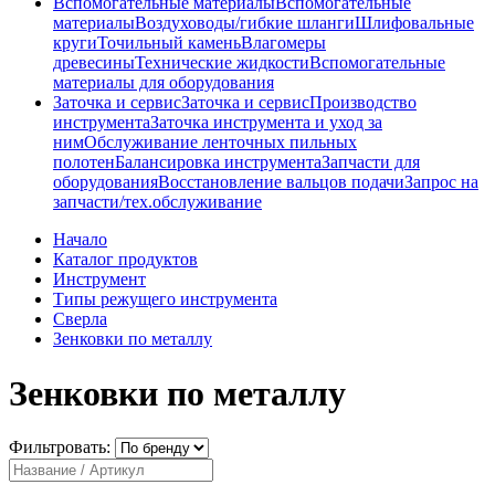
Вспомогательные материалы
Вспомогательные
материалы
Воздуховоды/гибкие шланги
Шлифовальные
круги
Точильный камень
Влагомеры
древесины
Технические жидкости
Вспомогательные
материалы для оборудования
Заточка и сервис
Заточка и сервис
Производство
инструмента
Заточка инструмента и уход за
ним
Обслуживание ленточных пильных
полотен
Балансировка инструмента
Запчасти для
оборудования
Восстановление вальцов подачи
Запрос на
запчасти/тех.обслуживание
Начало
Каталог продуктов
Инструмент
Типы режущего инструмента
Сверла
Зенковки по металлу
Зенковки по металлу
Фильтровать: