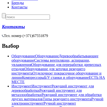
Бренды
Контакты
Контакты
Тел. номер (+371)
67551879
Выбор
Оборудование
Оборудование
Деревообрабатывающее
оборудование
Системы вентиляции, аспирации,
увлажнения
Оборудование для переработки древесных
отходов
Оборудование для заточки режущего
инструмента
Отделочное/ покрасочное оборудование и
линии
Компрессоры
Б/У станки и оборудование
ЕСТЬ НА
МЕСТЕ
Инструмент
Инструмент
Режущий инструмент для
деревообработки
Режущий инструмент для
металлообработки
Режущий инструмент для обработки
других материалов
Типы режущего инструмента
Ручной
электроинструмент
Ручной инструмент