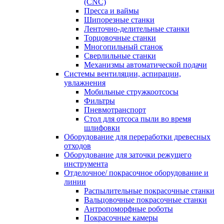
(CNC)
Пресса и ваймы
Шипорезные станки
Ленточно-делительные станки
Торцовочные станки
Многопильный станок
Сверлильные станки
Механизмы автоматической подачи
Системы вентиляции, аспирации,
увлажнения
Мобильные стружкоотсосы
Фильтры
Пневмотранспорт
Стол для отсоса пыли во время
шлифовки
Оборудование для переработки древесных
отходов
Оборудование для заточки режущего
инструмента
Отделочное/ покрасочное оборудование и
линии
Распылительные покрасочные станки
Вальцовочные покрасочные станки
Антропоморфные роботы
Покрасочные камеры