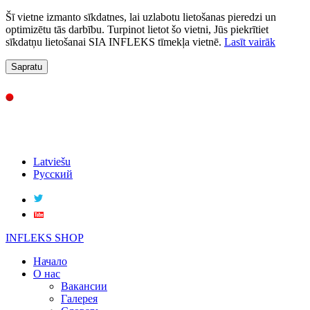
Šī vietne izmanto sīkdatnes, lai uzlabotu lietošanas pieredzi un
optimizētu tās darbību. Turpinot lietot šo vietni, Jūs piekrītiet
sīkdatņu lietošanai SIA INFLEKS tīmekļa vietnē.
Lasīt vairāk
Sapratu
Latviešu
Русский
INFLEKS SHOP
Начало
О нас
Вакансии
Галерея