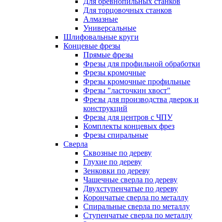
Для бревнопильных станков
Для торцовочных станков
Алмазные
Универсальные
Шлифовальные круги
Концевые фрезы
Прямые фрезы
Фрезы для профильной обработки
Фрезы кромочные
Фрезы кромочные профильные
Фрезы "ласточкин хвост"
Фрезы для производства дверок и
конструкций
Фрезы для центров с ЧПУ
Комплекты концевых фрез
Фрезы спиральные
Сверла
Сквозные по дереву
Глухие по дереву
Зенковки по дереву
Чашечные сверла по дереву
Двухступенчатые по дереву
Корончатые сверла по металлу
Спиральные сверла по металлу
Ступенчатые сверла по металлу