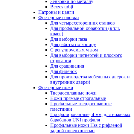
Зенковки по металлу
Berzes urbji
Патроны и цанги
Фрезерные головки
Для четырехсторонних станков
Для профильной обработки (в т.ч.
краев)
Для выборки паза
Для работы по копиру
С регулируемым углом
Для выборки четвертей и плоского
строгания
Для сращивания
Для филенок
Для производства мебельных дверок и
внутренних дверей
Фрезерные ножи
Твердосплавные ножи
Ножи прямые строгальные
Профильные твердосплавные
пластинки
Профилированные, 4 мм, для ножевых
барабанов UNI профиля
Профильные ножи Hss с рифленой
задней поверхностью