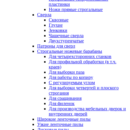
пластинки
Ножи прямые строгальные
Сверла
Сквозные
Глухие
Зенковки
Чашечные сверла
Двухступенчатые
Патроны для сверл
Строгальные ножевые барабаны
Для четырехсторонних станков
Для профильной обработки (в т.ч.
краев)
Для выборки паза
Для работы по копиру
С регулируемым углом
Для выборки четвертей и плоского
строгания
Для сращивания
Для филенок
Для производства мебельных дверок и
внутренних дверей
Широкие ленточные пилы
Узкие ленточные пилы
Дисковые пилы