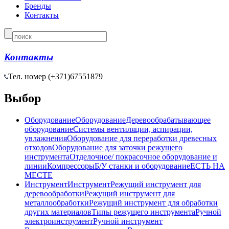
Бренды
Контакты
Контакты
Тел. номер (+371)
67551879
Выбор
Оборудование
Оборудование
Деревообрабатывающее
оборудование
Системы вентиляции, аспирации,
увлажнения
Оборудование для переработки древесных
отходов
Оборудование для заточки режущего
инструмента
Отделочное/ покрасочное оборудование и
линии
Компрессоры
Б/У станки и оборудование
ЕСТЬ НА
МЕСТЕ
Инструмент
Инструмент
Режущий инструмент для
деревообработки
Режущий инструмент для
металлообработки
Режущий инструмент для обработки
других материалов
Типы режущего инструмента
Ручной
электроинструмент
Ручной инструмент