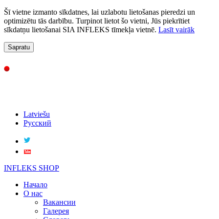
Šī vietne izmanto sīkdatnes, lai uzlabotu lietošanas pieredzi un
optimizētu tās darbību. Turpinot lietot šo vietni, Jūs piekrītiet
sīkdatņu lietošanai SIA INFLEKS tīmekļa vietnē.
Lasīt vairāk
Sapratu
Latviešu
Русский
INFLEKS SHOP
Начало
О нас
Вакансии
Галерея