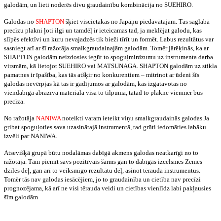
galodām, un lieti noderēs divu graudainību kombinācija no SUEHIRO.
Galodas no
SHAPTON
šķiet viscietākās no Japāņu piedāvātajām. Tās saglabā
precīzu plakni ļoti ilgi un tamdēļ ir ieteicamas tad, ja meklējat galodu, kas
slīpēs efektīvi un kuru nevajadzēs tik bieži tīrīt un formēt. Labus rezultātus var
sasniegt arī ar šī ražotāja smalkgraudainajām galodām. Tomēr jārēķinās, ka ar
SHAPTON galodām neizdosies iegūt to spoguļmirdzumu uz instrumenta darba
virsmām, kā lietojot SUEHIRO vai MATSUNAGA. SHAPTON galodām uz stikla
pamatnes ir īpašība, kas tās atšķir no konkurentiem – mitrinot ar ūdeni šīs
galodas nevērpjas kā tas ir gadījumos ar galodām, kas izgatavotas no
viendabīga abrazīvā materiāla visā to tilpumā, tātad to plakne vienmēr būs
precīza.
No ražotāja
NANIWA
noteikti varam ieteikt viņu smalkgraudainās galodas.Ja
gribat spoguļoties sava uzasinātajā instrumentā, tad grūti iedomāties labāku
izvēli par NANIWA.
Atsevišķā grupā būtu nodalāmas dabīgā akmens galodas neatkarīgi no to
ražotāja. Tām piemīt savs pozitīvais šarms gan to dabīgās izcelsmes Zemes
dzīlēs dēļ, gan arī to veiksmīgo rezultātu dēļ, asinot tērauda instrumentus.
Tomēr tās nav galodas iesācējiem, jo to graudainība un cietība nav precīzi
prognozējama, kā arī ne visi tērauda veidi un cietības vienlīdz labi pakļausies
šīm galodām