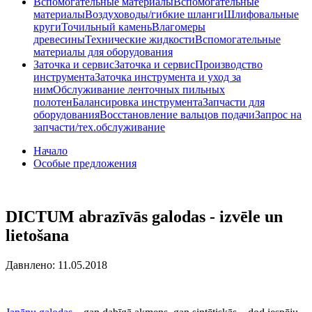
Вспомогательные материалы
Вспомогательные
материалы
Воздуховоды/гибкие шланги
Шлифовальные
круги
Точильный камень
Влагомеры
древесины
Технические жидкости
Вспомогательные
материалы для оборудования
Заточка и сервис
Заточка и сервис
Производство
инструмента
Заточка инструмента и уход за
ним
Обслуживание ленточных пильных
полотен
Балансировка инструмента
Запчасти для
оборудования
Восстановление вальцов подачи
Запрос на
запчасти/тех.обслуживание
Начало
Особые предложения
DICTUM abrazīvās galodas - izvēle un
lietošana
Давнлено: 11.05.2018