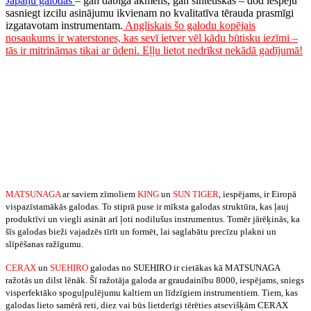
Japāņu galodas
– gan dabīgā akmens, gan sintētiskās – dod iespēju
sasniegt izcilu asinājumu ikvienam no kvalitatīva tērauda prasmīgi
izgatavotam instrumentam.
Angliskais šo galodu kopējais
nosaukums ir waterstones, kas sevī ietver vēl kādu būtisku iezīmi –
tās ir mitrināmas tikai ar ūdeni. Eļļu lietot nedrīkst nekādā gadījumā!
Nereti plašā galodu izvēle ir mulsinoša, kamdēļ vēlamies piedāvāt
vispārējus ieteikumus galodu izvēlei un lietojumam, kas noderētu
vismaz iesākumā.
RAŽOTĀJU RAKSTUROJUMS
MATSUNAGA
ar saviem zīmoliem
KING
un
SUN TIGER
, iespējams, ir Eiropā
vispazīstamākās galodas. To stiprā puse ir mīksta galodas struktūra, kas ļauj
produktīvi un viegli asināt arī ļoti nodilušus instrumentus. Tomēr jārēķinās, ka
šīs galodas bieži vajadzēs tīrīt un formēt, lai saglabātu precīzu plakni un
slīpēšanas ražīgumu.
CERAX
un
SUEHIRO
galodas no SUEHIRO ir cietākas kā MATSUNAGA
ražotās un dilst lēnāk. Šī ražotāja galoda ar graudainību 8000, iespējams, sniegs
visperfektāko spoguļpulējumu kaltiem un līdzīgiem instrumentiem. Tiem, kas
galodas lieto samērā reti, diez vai būs lietderīgi tērēties atsevišķām CERAX