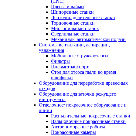
(CNC)
Пресса и ваймы
Шипорезные станки
Ленточно-делительные станки
Торцовочные станки
Многопильный станок
Сверлильные станки
Механизмы автоматической подачи
Системы вентиляции, аспирации,
увлажнения
Мобильные стружкоотсосы
Фильтры
Пневмотранспорт
Стол для отсоса пыли во время
шлифовки
Оборудование для переработки древесных
отходов
Оборудование для заточки режущего
инструмента
Отделочное/ покрасочное оборудование и
линии
Распылительные покрасочные станки
Вальцовочные покрасочные станки
Антропоморфные роботы
Покрасочные камеры