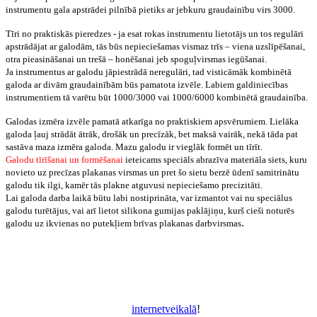
instrumentu gala apstrādei pilnībā pietiks ar jebkuru graudainību virs 3000.
Tīri no praktiskās pieredzes - ja esat rokas instrumentu lietotājs un tos regulāri
apstrādājat ar galodām, tās būs nepieciešamas vismaz trīs – viena uzslīpēšanai,
otra pieasināšanai un trešā – honēšanai jeb spoguļvirsmas iegūšanai.
Ja instrumentus ar galodu jāpiestrādā neregulāri, tad visticāmāk kombinētā
galoda ar divām graudainībām būs pamatota izvēle. Labiem galdiniecības
instrumentiem tā varētu būt 1000/3000 vai 1000/6000 kombinētā graudainība.
Galodas izmēra izvēle pamatā atkarīga no praktiskiem apsvērumiem. Lielāka
galoda ļauj strādāt ātrāk, drošāk un precīzāk, bet maksā vairāk, nekā tāda pat
sastāva maza izmēra galoda. Mazu galodu ir vieglāk formēt un tīrīt.
Galodu tīrīšanai un formēšanai
ieteicams speciāls abrazīva materiāla siets, kuru
novieto uz precīzas plakanas virsmas un pret šo sietu berzē ūdenī samitrinātu
galodu tik ilgi, kamēr tās plakne atguvusi nepieciešamo precizitāti.
Lai galoda darba laikā būtu labi nostiprināta, var izmantot vai nu speciālus
galodu turētājus, vai arī lietot silikona gumijas paklājiņu, kurš cieši noturēs
.
galodu uz ikvienas no putekļiem brīvas plakanas darbvirsmas
Ieskatieties mūsu tirdzniecības zālē Viskaļu ielā 27a un atrodiet sev
piemērotāko DICTUM galodu: dažāda graudainība, dažāds sastāvs,
dažādi izmēri, nemainīgi augsti kvalitatīvs rezultāts: jo instrumentiem
jābūt asiem!
DICTUM galodas arī mūsu
internetveikalā
!