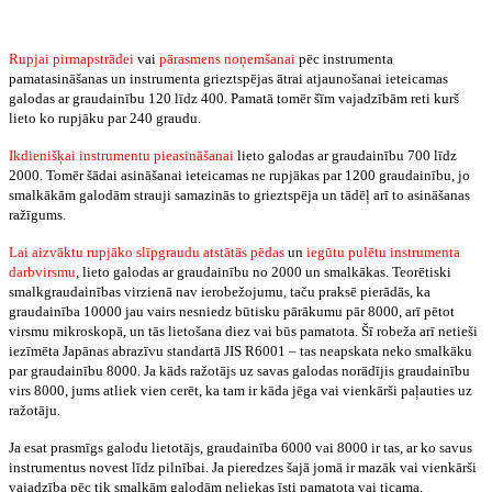
IETEIKUMI GALODU PIELIETOJUMAM
Rupjai pirmapstrādei
vai
pārasmens noņemšanai
pēc instrumenta
pamatasināšanas un instrumenta grieztspējas ātrai atjaunošanai ieteicamas
galodas ar graudainību 120 līdz 400. Pamatā tomēr šīm vajadzībām reti kurš
lieto ko rupjāku par 240 graudu.
Ikdienišķai instrumentu pieasināšanai
lieto galodas ar graudainību 700 līdz
2000. Tomēr šādai asināšanai ieteicamas ne rupjākas par 1200 graudainību, jo
smalkākām galodām strauji samazinās to grieztspēja un tādēļ arī to asināšanas
ražīgums.
Lai aizvāktu rupjāko slīpgraudu atstātās pēdas
un
iegūtu pulētu instrumenta
darbvirsmu
, lieto galodas ar graudainību no 2000 un smalkākas. Teorētiski
smalkgraudainības virzienā nav ierobežojumu, taču praksē pierādās, ka
graudainība 10000 jau vairs nesniedz būtisku pārākumu pār 8000, arī pētot
virsmu mikroskopā, un tās lietošana diez vai būs pamatota. Šī robeža arī netieši
iezīmēta Japānas abrazīvu standartā JIS R6001 – tas neapskata neko smalkāku
par graudainību 8000. Ja kāds ražotājs uz savas galodas norādījis graudainību
virs 8000, jums atliek vien cerēt, ka tam ir kāda jēga vai vienkārši paļauties uz
ražotāju.
Ja esat prasmīgs galodu lietotājs, graudainība 6000 vai 8000 ir tas, ar ko savus
instrumentus novest līdz pilnībai. Ja pieredzes šajā jomā ir mazāk vai vienkārši
vajadzība pēc tik smalkām galodām neliekas īsti pamatota vai ticama,