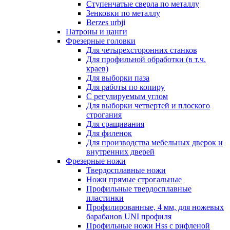
Ступенчатые сверла по металлу
Зенковки по металлу
Berzes urbji
Патроны и цанги
Фрезерные головки
Для четырехсторонних станков
Для профильной обработки (в т.ч.
краев)
Для выборки паза
Для работы по копиру
С регулируемым углом
Для выборки четвертей и плоского
строгания
Для сращивания
Для филенок
Для производства мебельных дверок и
внутренних дверей
Фрезерные ножи
Твердосплавные ножи
Ножи прямые строгальные
Профильные твердосплавные
пластинки
Профилированные, 4 мм, для ножевых
барабанов UNI профиля
Профильные ножи Hss с рифленой