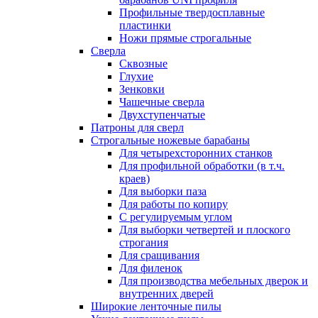
Профильные твердосплавные
пластинки
Ножи прямые строгальные
Сверла
Сквозные
Глухие
Зенковки
Чашечные сверла
Двухступенчатые
Патроны для сверл
Строгальные ножевые барабаны
Для четырехсторонних станков
Для профильной обработки (в т.ч.
краев)
Для выборки паза
Для работы по копиру
С регулируемым углом
Для выборки четвертей и плоского
строгания
Для сращивания
Для филенок
Для производства мебельных дверок и
внутренних дверей
Широкие ленточные пилы