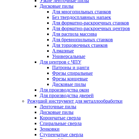
Узкие ленточные пилы
Дисковые пилы
Для многопильных станков
Без твердосплавных напаек
Для форматно-раскроечных станков
Для форматно-раскроечных центров
Для распила массива
Для бревнопильных станков
Для торцовочных станков
Алмазные
Универсальные
Для центров с ЧПУ
Патроны и цанги
Фрезы спиральные
Фрезы концевые
Дисковые пилы
Для производства окон
Для производства дверей
Режущий инструмент для металлообработки
Ленточные пилы
Дисковые пилы
Корончатые сверла
Спиральные сверла
Зенковки
Ступенчатые сверла