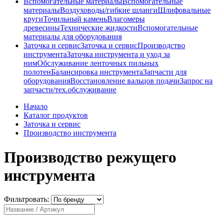
Вспомогательные материалы
Вспомогательные
материалы
Воздуховоды/гибкие шланги
Шлифовальные
круги
Точильный камень
Влагомеры
древесины
Технические жидкости
Вспомогательные
материалы для оборудования
Заточка и сервис
Заточка и сервис
Производство
инструмента
Заточка инструмента и уход за
ним
Обслуживание ленточных пильных
полотен
Балансировка инструмента
Запчасти для
оборудования
Восстановление вальцов подачи
Запрос на
запчасти/тех.обслуживание
Начало
Каталог продуктов
Заточка и сервис
Производство инструмента
Производство режущего
инструмента
Фильтровать: