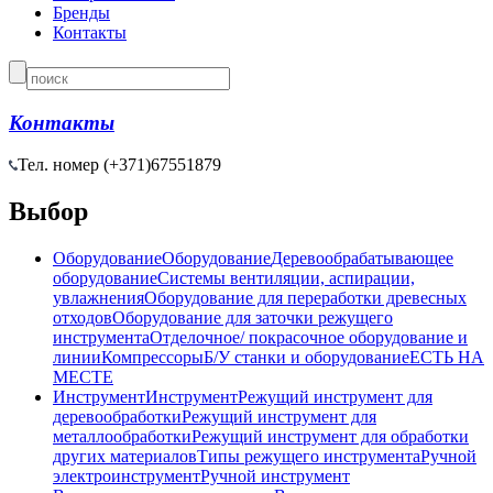
Бренды
Контакты
Контакты
Тел. номер (+371)
67551879
Выбор
Оборудование
Оборудование
Деревообрабатывающее
оборудование
Системы вентиляции, аспирации,
увлажнения
Оборудование для переработки древесных
отходов
Оборудование для заточки режущего
инструмента
Отделочное/ покрасочное оборудование и
линии
Компрессоры
Б/У станки и оборудование
ЕСТЬ НА
МЕСТЕ
Инструмент
Инструмент
Режущий инструмент для
деревообработки
Режущий инструмент для
металлообработки
Режущий инструмент для обработки
других материалов
Типы режущего инструмента
Ручной
электроинструмент
Ручной инструмент