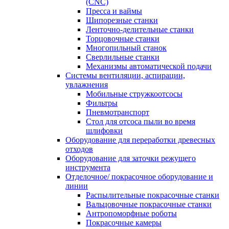
(CNC)
Пресса и ваймы
Шипорезные станки
Ленточно-делительные станки
Торцовочные станки
Многопильный станок
Сверлильные станки
Механизмы автоматической подачи
Системы вентиляции, аспирации,
увлажнения
Мобильные стружкоотсосы
Фильтры
Пневмотранспорт
Стол для отсоса пыли во время
шлифовки
Оборудование для переработки древесных
отходов
Оборудование для заточки режущего
инструмента
Отделочное/ покрасочное оборудование и
линии
Распылительные покрасочные станки
Вальцовочные покрасочные станки
Антропоморфные роботы
Покрасочные камеры