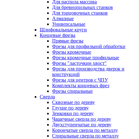
Для распила массива
Для бревнопильных станков
Для торцовочных станков
Алмазные
Универсальные
Шлифовальные круги
Концевые фрезы
Прямые фрезы
Фрезы для профильной обработки
Фрезы кромочные
Фрезы кромочные профильные
Фрезы "ласточкин хвост"
Фрезы для производства дверок и
конструкций
Фрезы для центров с ЧПУ
Комплекты концевых фрез
Фрезы спиральные
Сверла
Сквозные по дереву
Глухие по дереву
Зенковки по дереву
Чашечные сверла по дереву
Двухступенчатые по дереву
Корончатые сверла по металлу
Спиральные сверла по металлу