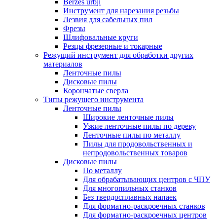
Berzes urbji
Инструмент для нарезания резьбы
Лезвия для сабельных пил
Фрезы
Шлифовальные круги
Резцы фрезерные и токарные
Режущий инструмент для обработки других
материалов
Ленточные пилы
Дисковые пилы
Корончатые сверла
Типы режущего инструмента
Ленточные пилы
Широкие ленточные пилы
Узкие ленточные пилы по дереву
Ленточные пилы по металлу
Пилы для продовольственных и
непродовольственных товаров
Дисковые пилы
По металлу
Для обрабатывающих центров с ЧПУ
Для многопильных станков
Без твердосплавных напаек
Для форматно-раскроечных станков
Для форматно-раскроечных центров