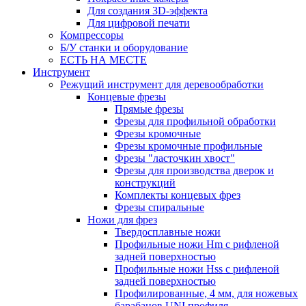
Для создания 3D-эффекта
Для цифровой печати
Компрессоры
Б/У станки и оборудование
ЕСТЬ НА МЕСТЕ
Инструмент
Режущий инструмент для деревообработки
Концевые фрезы
Прямые фрезы
Фрезы для профильной обработки
Фрезы кромочные
Фрезы кромочные профильные
Фрезы "ласточкин хвост"
Фрезы для производства дверок и
конструкций
Комплекты концевых фрез
Фрезы спиральные
Ножи для фрез
Твердосплавные ножи
Профильные ножи Hm с рифленой
задней поверхностью
Профильные ножи Hss с рифленой
задней поверхностью
Профилированные, 4 мм, для ножевых
барабанов UNI профиля