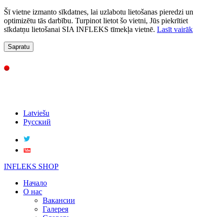
Šī vietne izmanto sīkdatnes, lai uzlabotu lietošanas pieredzi un
optimizētu tās darbību. Turpinot lietot šo vietni, Jūs piekrītiet
sīkdatņu lietošanai SIA INFLEKS tīmekļa vietnē.
Lasīt vairāk
Sapratu
Latviešu
Русский
INFLEKS SHOP
Начало
О нас
Вакансии
Галерея