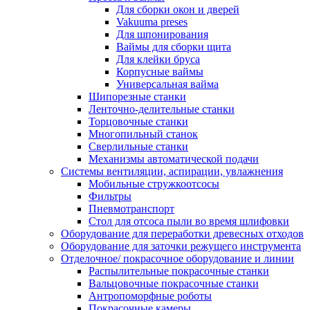
Для сборки окон и дверей
Vakuuma preses
Для шпонирования
Ваймы для сборки щита
Для клейки бруса
Корпусные ваймы
Универсальная вайма
Шипорезные станки
Ленточно-делительные станки
Торцовочные станки
Многопильный станок
Сверлильные станки
Механизмы автоматической подачи
Системы вентиляции, аспирации, увлажнения
Мобильные стружкоотсосы
Фильтры
Пневмотранспорт
Стол для отсоса пыли во время шлифовки
Оборудование для переработки древесных отходов
Оборудование для заточки режущего инструмента
Отделочное/ покрасочное оборудование и линии
Распылительные покрасочные станки
Вальцовочные покрасочные станки
Антропоморфные роботы
Покрасочные камеры