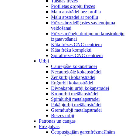
Taisnās frēzes
Profilētās gropju frēzes
Malu apstrādei bez profila
Malu apstrādei ar profilu
Frēzes bezdelīgastes savienojuma
veidošanai
Frēzes mēbeļu durtiņu un konstrukciju
izgatavošanai
Kāta frēzes CNC centriem
Kāta frēžu komplekti
Spirālfrēzes CNC centriem
Urbji
Caurejošie kokapstrādei
Necaurejošie kokapstrādei
Zenķurbji kokapstrādei
Eņģurbji kokapstrādei
Divpakāpju urbji kokapstrādei
Kroņurbji metālapstrādei
Spirālurbji metālapstrādei
Pakāpjurbji metālapstrādei
Gremdurbji metālapstrādei
Berzes urbji
Patronas un cangas
Frēzgalvas
Četrpusīgajām garenfrēzmašīnām