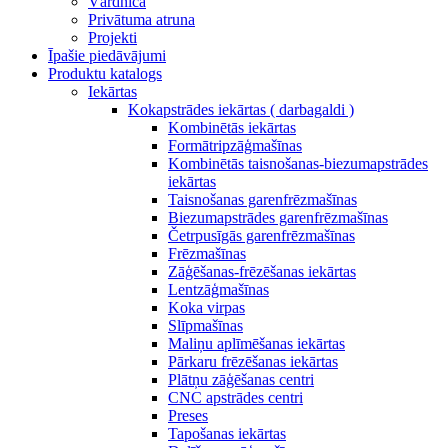
Vārdnīca
Privātuma atruna
Projekti
Īpašie piedāvājumi
Produktu katalogs
Iekārtas
Kokapstrādes iekārtas ( darbagaldi )
Kombinētās iekārtas
Formātripzāģmašīnas
Kombinētās taisnošanas-biezumapstrādes
iekārtas
Taisnošanas garenfrēzmašīnas
Biezumapstrādes garenfrēzmašīnas
Četrpusīgās garenfrēzmašīnas
Frēzmašīnas
Zāģēšanas-frēzēšanas iekārtas
Lentzāģmašīnas
Koka virpas
Slīpmašīnas
Maliņu aplīmēšanas iekārtas
Pārkaru frēzēšanas iekārtas
Plātņu zāģēšanas centri
CNC apstrādes centri
Preses
Tapošanas iekārtas