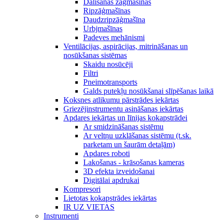
Dalīšanas zāģmašīnas
Ripzāģmašīnas
Daudzripzāģmašīna
Urbjmašīnas
Padeves mehānismi
Ventilācijas, aspirācijas, mitrināšanas un
nosūkšanas sistēmas
Skaidu nosūcēji
Filtri
Pneimotransports
Galds putekļu nosūkšanai slīpēšanas laikā
Koksnes atlikumu pārstrādes iekārtas
Griezējinstrumentu asināšanas iekārtas
Apdares iekārtas un līnijas kokapstrādei
Ar smidzināšanas sistēmu
Ar veltņu uzklāšanas sistēmu (t.sk.
parketam un šaurām detaļām)
Apdares roboti
Lakošanas - krāsošanas kameras
3D efekta izveidošanai
Digitālai apdrukai
Kompresori
Lietotas kokapstrādes iekārtas
IR UZ VIETAS
Instrumenti