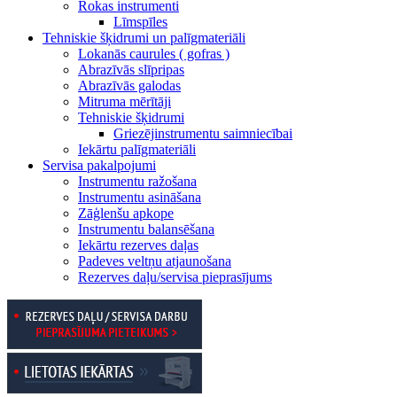
Rokas instrumenti
Līmspīles
Tehniskie šķidrumi un palīgmateriāli
Lokanās caurules ( gofras )
Abrazīvās slīpripas
Abrazīvās galodas
Mitruma mērītāji
Tehniskie šķidrumi
Griezējinstrumentu saimniecībai
Iekārtu palīgmateriāli
Servisa pakalpojumi
Instrumentu ražošana
Instrumentu asināšana
Zāģlenšu apkope
Instrumentu balansēšana
Iekārtu rezerves daļas
Padeves veltņu atjaunošana
Rezerves daļu/servisa pieprasījums