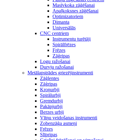
Masīvkoka zāģēšanai
Apaļkoksnes zāģēšanai
Optimizatoriem
Dimanta
Universālās
CNC centriem
Instrumentu turētāji
Spirālfrēzes
Frēzes
Zāģripas
Logu ražošanai
Durvju ražošanai
Metālapstrādes griezējinstrumenti
Zāģlentes
Zāģripas
Kroņurbji
Spirālurbji
Gremdurbji
Pakāpjurbji
Berzes urbji
Vītņu veidošanas instrumenti
Zobenzāģa asmeņi
Frēzes
Slīpripas