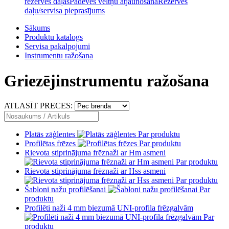
rezerves daļas
Padeves veltņu atjaunošana
Rezerves
daļu/servisa pieprasījums
Sākums
Produktu katalogs
Servisa pakalpojumi
Instrumentu ražošana
Griezējinstrumentu ražošana
ATLASĪT PRECES:
Platās zāģlentes
Par produktu
Profilētas frēzes
Par produktu
Rievota stiprinājuma frēznaži ar Hm asmeni
Par produktu
Rievota stiprinājuma frēznaži ar Hss asmeni
Par produktu
Šabloni nažu profilēšanai
Par
produktu
Profilēti naži 4 mm biezumā UNI-profila frēzgalvām
Par
produktu