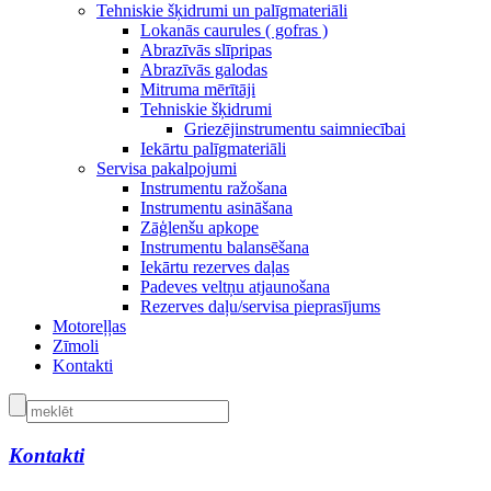
Tehniskie šķidrumi un palīgmateriāli
Lokanās caurules ( gofras )
Abrazīvās slīpripas
Abrazīvās galodas
Mitruma mērītāji
Tehniskie šķidrumi
Griezējinstrumentu saimniecībai
Iekārtu palīgmateriāli
Servisa pakalpojumi
Instrumentu ražošana
Instrumentu asināšana
Zāģlenšu apkope
Instrumentu balansēšana
Iekārtu rezerves daļas
Padeves veltņu atjaunošana
Rezerves daļu/servisa pieprasījums
Motoreļļas
Zīmoli
Kontakti
Kontakti