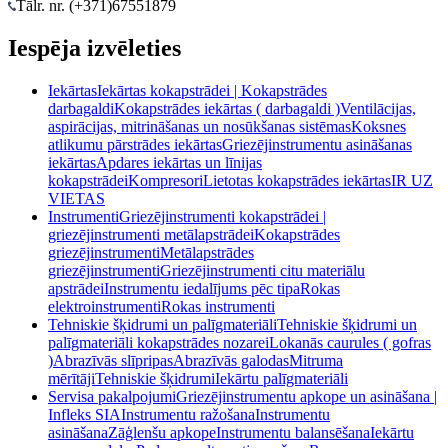
Tālr. nr. (+371)
67551879
Iespēja izvēleties
Iekārtas
Iekārtas kokapstrādei | Kokapstrādes
darbagaldi
Kokapstrādes iekārtas ( darbagaldi )
Ventilācijas,
aspirācijas, mitrināšanas un nosūkšanas sistēmas
Koksnes
atlikumu pārstrādes iekārtas
Griezējinstrumentu asināšanas
iekārtas
Apdares iekārtas un līnijas
kokapstrādei
Kompresori
Lietotas kokapstrādes iekārtas
IR UZ
VIETAS
Instrumenti
Griezējinstrumenti kokapstrādei |
griezējinstrumenti metālapstrādei
Kokapstrādes
griezējinstrumenti
Metālapstrādes
griezējinstrumenti
Griezējinstrumenti citu materiālu
apstrādei
Instrumentu iedalījums pēc tipa
Rokas
elektroinstrumenti
Rokas instrumenti
Tehniskie šķidrumi un palīgmateriāli
Tehniskie šķidrumi un
palīgmateriāli kokapstrādes nozarei
Lokanās caurules ( gofras
)
Abrazīvās slīpripas
Abrazīvās galodas
Mitruma
mērītāji
Tehniskie šķidrumi
Iekārtu palīgmateriāli
Servisa pakalpojumi
Griezējinstrumentu apkope un asināšana |
Infleks SIA
Instrumentu ražošana
Instrumentu
asināšana
Zāģlenšu apkope
Instrumentu balansēšana
Iekārtu