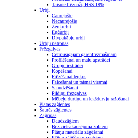
Taisnie frēznaži, HSS 18%
Urbji
Caurejošie
Necaurejošie
Zenķurbji
Eņģurbji
Divpakāpju urbji
Urbju patronas
Frēzgalvas
Četrpusīgajām garenfrēzmašīnām
Profilēšanai un malu apstrādei
Gropju iestrādei
Kopēšanai
Frēzēšanai leņķos
Falcēšanai un taisnai virsmai
Saaudzēšanai
Pildiņu frēzgalvas
Mēbeļu durtiņu un iekšdurvju ražošanai
Platās zāģlentes
Šaurās zāģlentes
Zāģripas
Daudzzāģiem
Bez cietsakausējuma zobiem
Plātņu materiālu zāģēšanai
Plātņu zāģēšanas centriem