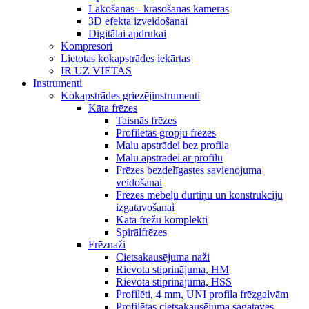
Lakošanas - krāsošanas kameras
3D efekta izveidošanai
Digitālai apdrukai
Kompresori
Lietotas kokapstrādes iekārtas
IR UZ VIETAS
Instrumenti
Kokapstrādes griezējinstrumenti
Kāta frēzes
Taisnās frēzes
Profilētās gropju frēzes
Malu apstrādei bez profila
Malu apstrādei ar profilu
Frēzes bezdelīgastes savienojuma
veidošanai
Frēzes mēbeļu durtiņu un konstrukciju
izgatavošanai
Kāta frēžu komplekti
Spirālfrēzes
Frēznaži
Cietsakausējuma naži
Rievota stiprinājuma, HM
Rievota stiprinājuma, HSS
Profilēti, 4 mm, UNI profila frēzgalvām
Profilētas cietsakausējuma sagataves