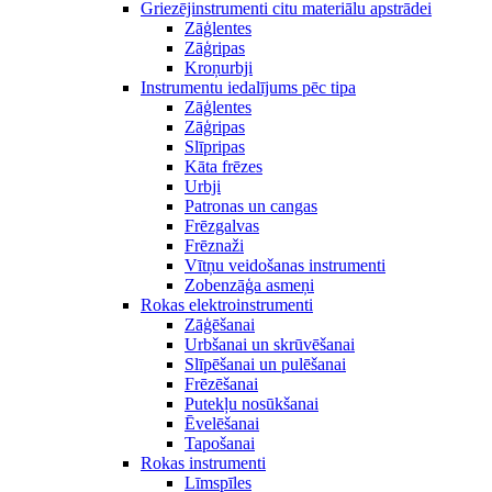
Griezējinstrumenti citu materiālu apstrādei
Zāģlentes
Zāģripas
Kroņurbji
Instrumentu iedalījums pēc tipa
Zāģlentes
Zāģripas
Slīpripas
Kāta frēzes
Urbji
Patronas un cangas
Frēzgalvas
Frēznaži
Vītņu veidošanas instrumenti
Zobenzāģa asmeņi
Rokas elektroinstrumenti
Zāģēšanai
Urbšanai un skrūvēšanai
Slīpēšanai un pulēšanai
Frēzēšanai
Putekļu nosūkšanai
Ēvelēšanai
Tapošanai
Rokas instrumenti
Līmspīles