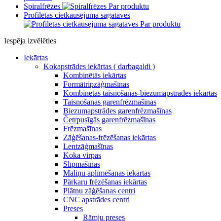
Spiralfrēzes
Par produktu
Profilētas cietkausējuma sagataves
Par produktu
Iespēja izvēlēties
Iekārtas
Kokapstrādes iekārtas ( darbagaldi )
Kombinētās iekārtas
Formātripzāģmašīnas
Kombinētās taisnošanas-biezumapstrādes iekārtas
Taisnošanas garenfrēzmašīnas
Biezumapstrādes garenfrēzmašīnas
Četrpusīgās garenfrēzmašīnas
Frēzmašīnas
Zāģēšanas-frēzēšanas iekārtas
Lentzāģmašīnas
Koka virpas
Slīpmašīnas
Maliņu aplīmēšanas iekārtas
Pārkaru frēzēšanas iekārtas
Plātņu zāģēšanas centri
CNC apstrādes centri
Preses
Rāmju preses