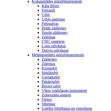
Kokapstrādes griezējinstrumenti
Kāta frēzes
Frēznaži
Urbji
Urbju patronas
Frēzgalvas
Platās zāģlentes
Šaurās zāģlentes
Zāģripas
CNC centriem
Logu ražošanai
Durvju ražošanai
Metālapstrādes griezējinstrumenti
Zāģlentes
Zāģripas
Kroņurbji
Spirālurbji
Gremdurbji
Pakāpjurbji
Berzes urbji
Vītņu veidošanas instrumenti
Zobenzāģa asmeņi
Frēzes
Slīpripas
Griežņi frēzēšanai un virpošanai