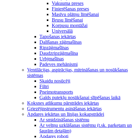
Vakuuma preses
Finierēšanas preses
Masīvu plātņu līmēšanai
Brusu līmēšanai
Korpusu montāžai
Universālā
Tapošanas iekārtas
Dalīšanas zāģmašīnas
Ripzāģmašīnas
Daudzripzāģmašīna
Urbjmašīnas
Padeves mehānismi
Ventilācijas, aspirācijas, mitrināšanas un nosūkšanas
sistēmas
Skaidu nosūcēji
Filtri
Pneimotransports
Galds putekļu nosūkšanai slīpēšanas laikā
Koksnes atlikumu pārstrādes iekārtas
Griezējinstrumentu asināšanas iekārtas
Apdares iekārtas un līnijas kokapstrādei
Ar smidzināšanas sistēmu
Ar veltņu uzklāšanas sistēmu (t.sk. parketam un
šaurām detaļām)
Apdares roboti