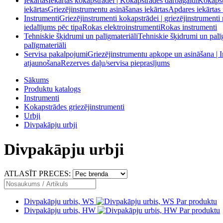
Iekārtas
Iekārtas kokapstrādei | Kokapstrādes darbagaldi
Kokapstr
iekārtas
Griezējinstrumentu asināšanas iekārtas
Apdares iekārtas 
Instrumenti
Griezējinstrumenti kokapstrādei | griezējinstrumenti
iedalījums pēc tipa
Rokas elektroinstrumenti
Rokas instrumenti
Tehniskie šķidrumi un palīgmateriāli
Tehniskie šķidrumi un palī
palīgmateriāli
Servisa pakalpojumi
Griezējinstrumentu apkope un asināšana | 
atjaunošana
Rezerves daļu/servisa pieprasījums
Sākums
Produktu katalogs
Instrumenti
Kokapstrādes griezējinstrumenti
Urbji
Divpakāpju urbji
Divpakāpju urbji
ATLASĪT PRECES:
Divpakāpju urbis, WS
Par produktu
Divpakāpju urbis, HW
Par produktu