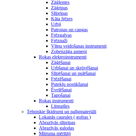
Zāģlentes
Zāģripas
Slīpripas
Kāta frēzes
Urbji
Patronas un cangas
Frēzgalvas
Frēznaži
Vītņu veidošanas instrumenti
Zobenzāģa asmeņi
Rokas elektroinstrumenti
Zāģēšanai
Urbšanai un skrūvēšanai
Slīpēšanai un pulēšanai
Frēzēšanai
Putekļu nosūkšanai
Ēvelēšanai
Tapošanai
Rokas instrumenti
Līmspīles
Tehniskie šķidrumi un palīgmateriāli
Lokanās caurules ( gofras )
Abrazīvās slīpripas
Abrazīvās galodas
Mitruma mērītāji