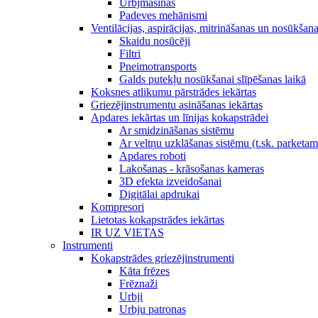
Urbjmašīnas
Padeves mehānismi
Ventilācijas, aspirācijas, mitrināšanas un nosūkšan
Skaidu nosūcēji
Filtri
Pneimotransports
Galds putekļu nosūkšanai slīpēšanas laikā
Koksnes atlikumu pārstrādes iekārtas
Griezējinstrumentu asināšanas iekārtas
Apdares iekārtas un līnijas kokapstrādei
Ar smidzināšanas sistēmu
Ar veltņu uzklāšanas sistēmu (t.sk. parketa
Apdares roboti
Lakošanas - krāsošanas kameras
3D efekta izveidošanai
Digitālai apdrukai
Kompresori
Lietotas kokapstrādes iekārtas
IR UZ VIETAS
Instrumenti
Kokapstrādes griezējinstrumenti
Kāta frēzes
Frēznaži
Urbji
Urbju patronas