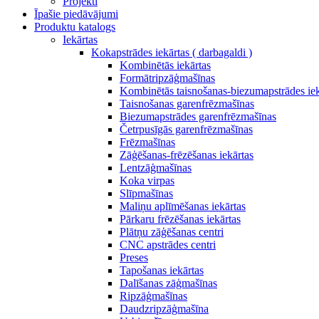
Projekti
Īpašie piedāvājumi
Produktu katalogs
Iekārtas
Kokapstrādes iekārtas ( darbagaldi )
Kombinētās iekārtas
Formātripzāģmašīnas
Kombinētās taisnošanas-biezumapstrādes iek
Taisnošanas garenfrēzmašīnas
Biezumapstrādes garenfrēzmašīnas
Četrpusīgās garenfrēzmašīnas
Frēzmašīnas
Zāģēšanas-frēzēšanas iekārtas
Lentzāģmašīnas
Koka virpas
Slīpmašīnas
Maliņu aplīmēšanas iekārtas
Pārkaru frēzēšanas iekārtas
Plātņu zāģēšanas centri
CNC apstrādes centri
Preses
Tapošanas iekārtas
Dalīšanas zāģmašīnas
Ripzāģmašīnas
Daudzripzāģmašīna