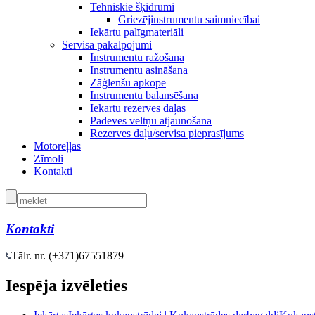
Tehniskie šķidrumi
Griezējinstrumentu saimniecībai
Iekārtu palīgmateriāli
Servisa pakalpojumi
Instrumentu ražošana
Instrumentu asināšana
Zāģlenšu apkope
Instrumentu balansēšana
Iekārtu rezerves daļas
Padeves veltņu atjaunošana
Rezerves daļu/servisa pieprasījums
Motoreļļas
Zīmoli
Kontakti
Kontakti
Tālr. nr. (+371)
67551879
Iespēja izvēleties