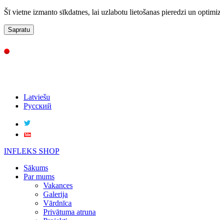
Šī vietne izmanto sīkdatnes, lai uzlabotu lietošanas pieredzi un optimi
Sapratu
Latviešu
Русский
INFLEKS SHOP
Sākums
Par mums
Vakances
Galerija
Vārdnīca
Privātuma atruna