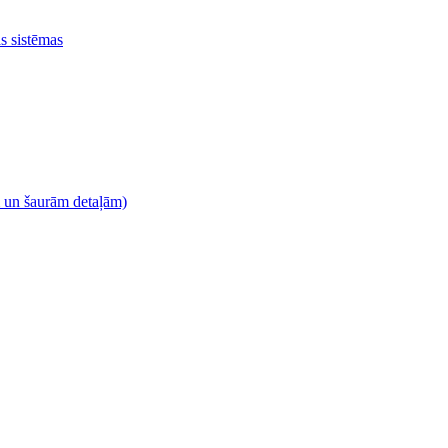
as sistēmas
m un šaurām detaļām)