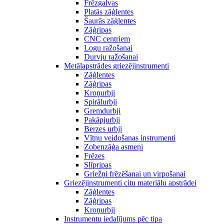
Frēzgalvas
Platās zāģlentes
Šaurās zāģlentes
Zāģripas
CNC centriem
Logu ražošanai
Durvju ražošanai
Metālapstrādes griezējinstrumenti
Zāģlentes
Zāģripas
Kroņurbji
Spirālurbji
Gremdurbji
Pakāpjurbji
Berzes urbji
Vītņu veidošanas instrumenti
Zobenzāģa asmeņi
Frēzes
Slīpripas
Griežņi frēzēšanai un virpošanai
Griezējinstrumenti citu materiālu apstrādei
Zāģlentes
Zāģripas
Kroņurbji
Instrumentu iedalījums pēc tipa