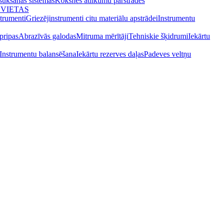
osūkšanas sistēmas
Koksnes atlikumu pārstrādes
 VIETAS
strumenti
Griezējinstrumenti citu materiālu apstrādei
Instrumentu
pripas
Abrazīvās galodas
Mitruma mērītāji
Tehniskie šķidrumi
Iekārtu
Instrumentu balansēšana
Iekārtu rezerves daļas
Padeves veltņu