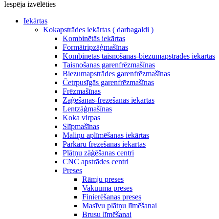
Iespēja izvēlēties
Iekārtas
Kokapstrādes iekārtas ( darbagaldi )
Kombinētās iekārtas
Formātripzāģmašīnas
Kombinētās taisnošanas-biezumapstrādes iekārtas
Taisnošanas garenfrēzmašīnas
Biezumapstrādes garenfrēzmašīnas
Četrpusīgās garenfrēzmašīnas
Frēzmašīnas
Zāģēšanas-frēzēšanas iekārtas
Lentzāģmašīnas
Koka virpas
Slīpmašīnas
Maliņu aplīmēšanas iekārtas
Pārkaru frēzēšanas iekārtas
Plātņu zāģēšanas centri
CNC apstrādes centri
Preses
Rāmju preses
Vakuuma preses
Finierēšanas preses
Masīvu plātņu līmēšanai
Brusu līmēšanai