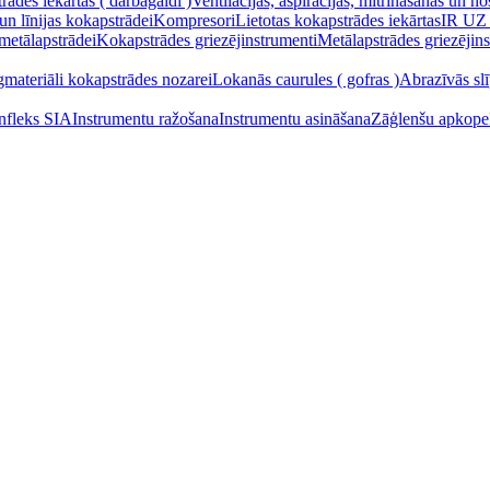
ādes iekārtas ( darbagaldi )
Ventilācijas, aspirācijas, mitrināšanas un n
un līnijas kokapstrādei
Kompresori
Lietotas kokapstrādes iekārtas
IR UZ
 metālapstrādei
Kokapstrādes griezējinstrumenti
Metālapstrādes griezējin
gmateriāli kokapstrādes nozarei
Lokanās caurules ( gofras )
Abrazīvās slī
Infleks SIA
Instrumentu ražošana
Instrumentu asināšana
Zāģlenšu apkope