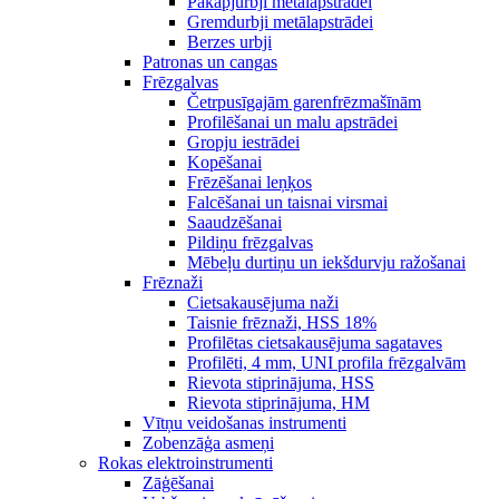
Pakāpjurbji metālapstrādei
Gremdurbji metālapstrādei
Berzes urbji
Patronas un cangas
Frēzgalvas
Četrpusīgajām garenfrēzmašīnām
Profilēšanai un malu apstrādei
Gropju iestrādei
Kopēšanai
Frēzēšanai leņķos
Falcēšanai un taisnai virsmai
Saaudzēšanai
Pildiņu frēzgalvas
Mēbeļu durtiņu un iekšdurvju ražošanai
Frēznaži
Cietsakausējuma naži
Taisnie frēznaži, HSS 18%
Profilētas cietsakausējuma sagataves
Profilēti, 4 mm, UNI profila frēzgalvām
Rievota stiprinājuma, HSS
Rievota stiprinājuma, HM
Vītņu veidošanas instrumenti
Zobenzāģa asmeņi
Rokas elektroinstrumenti
Zāģēšanai