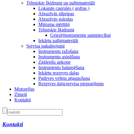
Tehniskie šķidrumi un palīgmateriāli
Lokanās caurules ( gofras )
Abrazīvās slīpripas
Abrazīvās galodas
Mitruma mērītāji
Tehniskie šķidrumi
Griezējinstrumentu saimniecībai
Iekārtu palīgmateriāli
Servisa pakalpojumi
Instrumentu ražošana
Instrumentu asināšana
Zāģlenšu apkope
Instrumentu balansēšana
Iekārtu rezerves daļas
Padeves veltņu atjaunošana
Rezerves daļu/servisa pieprasījums
Motoreļļas
Zīmoli
Kontakti
Kontakti