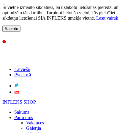
Šī vietne izmanto sīkdatnes, lai uzlabotu lietošanas pieredzi un
optimizētu tās darbību. Turpinot lietot šo vietni, Jūs piekrītiet
sīkdatņu lietošanai SIA INFLEKS tīmekļa vietnē.
Lasīt vairāk
Sapratu
Latviešu
Русский
INFLEKS SHOP
Sākums
Par mums
Vakances
Galerija