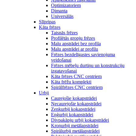
Optimizatoriem
Dimanta
Universālās
Slīpripas
Kāta frēzes
Taisnās frēzes
Profilētās gropju frēzes
Malu apstrādei bez profila
Malu apstrādei ar profilu
Frēzes bezdelīgastes savienojuma
veidošanai
Frēzes mēbeļu durtiņu un konstrukciju
izgatavošanai
Kāta frēzes CNC centriem
Kāta frēžu komplekti
Spirālfrēzes CNC centriem
Urbji
Caurejošie kokapstrādei
Necaurejošie kokapstrādei
Zenķurbji kokapstrādei
Eņģurbji kokapstrādei
Divpakāpju urbji kokapstrādei
Kroņurbji metālapstrādei
Spirālurbji metālapstrādei