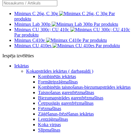
Minimax C 26g, C 30g
Par
produktu
Minimax Lab 300p
Par produktu
Minimax CU 300c; CU 410c
Par produktu
Minimax C410e
Par produktu
Minimax CU 410es
Par produktu
Iespēja izvēlēties
Iekārtas
Kokapstrādes iekārtas ( darbagaldi )
Kombinētās iekārtas
Formātripzāģmašīnas
Kombinētās taisnošanas-biezumapstrādes iekārtas
Taisnošanas garenfrēzmašīnas
Biezumapstrādes garenfrēzmašīnas
Četrpusīgās garenfrēzmašīnas
Frēzmašīnas
Zāģēšanas-frēzēšanas iekārtas
Lentzāģmašīnas
Koka virpas
Slīpmašīnas