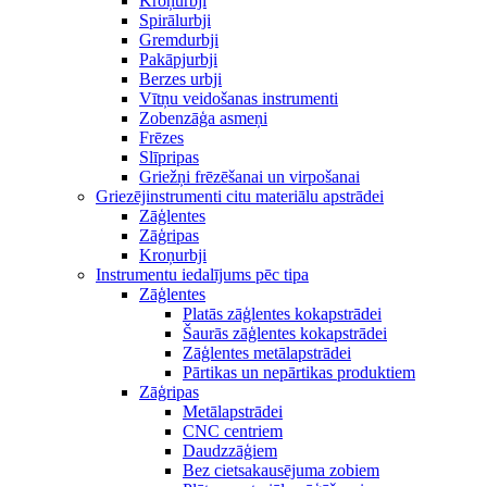
Kroņurbji
Spirālurbji
Gremdurbji
Pakāpjurbji
Berzes urbji
Vītņu veidošanas instrumenti
Zobenzāģa asmeņi
Frēzes
Slīpripas
Griežņi frēzēšanai un virpošanai
Griezējinstrumenti citu materiālu apstrādei
Zāģlentes
Zāģripas
Kroņurbji
Instrumentu iedalījums pēc tipa
Zāģlentes
Platās zāģlentes kokapstrādei
Šaurās zāģlentes kokapstrādei
Zāģlentes metālapstrādei
Pārtikas un nepārtikas produktiem
Zāģripas
Metālapstrādei
CNC centriem
Daudzzāģiem
Bez cietsakausējuma zobiem