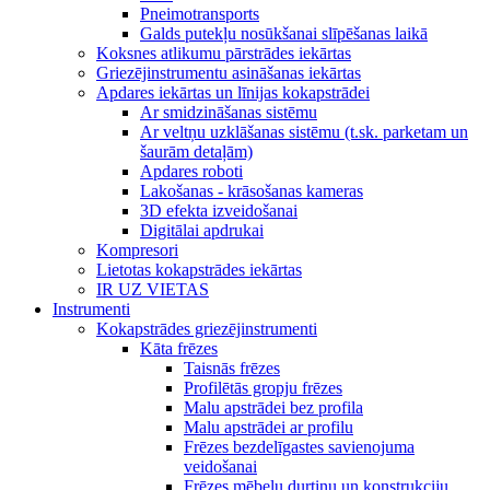
Pneimotransports
Galds putekļu nosūkšanai slīpēšanas laikā
Koksnes atlikumu pārstrādes iekārtas
Griezējinstrumentu asināšanas iekārtas
Apdares iekārtas un līnijas kokapstrādei
Ar smidzināšanas sistēmu
Ar veltņu uzklāšanas sistēmu (t.sk. parketam un
šaurām detaļām)
Apdares roboti
Lakošanas - krāsošanas kameras
3D efekta izveidošanai
Digitālai apdrukai
Kompresori
Lietotas kokapstrādes iekārtas
IR UZ VIETAS
Instrumenti
Kokapstrādes griezējinstrumenti
Kāta frēzes
Taisnās frēzes
Profilētās gropju frēzes
Malu apstrādei bez profila
Malu apstrādei ar profilu
Frēzes bezdelīgastes savienojuma
veidošanai
Frēzes mēbeļu durtiņu un konstrukciju