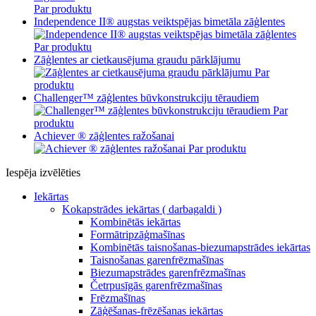
Par produktu
Independence II® augstas veiktspējas bimetāla zāģlentes
Par produktu
Zāģlentes ar cietkausējuma graudu pārklājumu
Par
produktu
Challenger™ zāģlentes būvkonstrukciju tēraudiem
Par
produktu
Achiever ® zāģlentes ražošanai
Par produktu
Iespēja izvēlēties
Iekārtas
Kokapstrādes iekārtas ( darbagaldi )
Kombinētās iekārtas
Formātripzāģmašīnas
Kombinētās taisnošanas-biezumapstrādes iekārtas
Taisnošanas garenfrēzmašīnas
Biezumapstrādes garenfrēzmašīnas
Četrpusīgās garenfrēzmašīnas
Frēzmašīnas
Zāģēšanas-frēzēšanas iekārtas