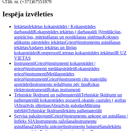
Tālr. nr. (+371)
67551879
Iespēja izvēleties
Iekārtas
Iekārtas kokapstrādei | Kokapstrādes
darbagaldi
Kokapstrādes iekārtas ( darbagaldi )
Ventilācijas,
aspirācijas, mitrināšanas un nosūkšanas sistēmas
Koksnes
atlikumu pārstrādes iekārtas
Griezējinstrumentu asināšanas
iekārtas
Apdares iekārtas un līnijas
kokapstrādei
Kompresori
Lietotas kokapstrādes iekārtas
IR UZ
VIETAS
Instrumenti
Griezējinstrumenti kokapstrādei |
griezējinstrumenti metālapstrādei
Kokapstrādes
griezējinstrumenti
Metālapstrādes
griezējinstrumenti
Griezējinstrumenti citu materiālu
apstrādei
Instrumentu iedalījums pēc tipa
Rokas
elektroinstrumenti
Rokas instrumenti
Tehniskie šķidrumi un palīgmateriāli
Tehniskie šķidrumi un
palīgmateriāli kokapstrādes nozarei
Lokanās caurules ( gofras
)
Abrazīvās slīpripas
Abrazīvās galodas
Mitruma
mērītāji
Tehniskie šķidrumi
Iekārtu palīgmateriāli
Servisa pakalpojumi
Griezējinstrumentu apkope un asināšana |
Infleks SIA
Instrumentu ražošana
Instrumentu
asināšana
Zāģlenšu apkope
Instrumentu balansēšana
Iekārtu