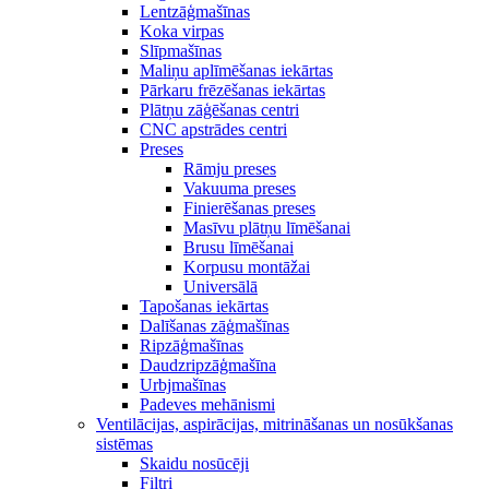
Lentzāģmašīnas
Koka virpas
Slīpmašīnas
Maliņu aplīmēšanas iekārtas
Pārkaru frēzēšanas iekārtas
Plātņu zāģēšanas centri
CNC apstrādes centri
Preses
Rāmju preses
Vakuuma preses
Finierēšanas preses
Masīvu plātņu līmēšanai
Brusu līmēšanai
Korpusu montāžai
Universālā
Tapošanas iekārtas
Dalīšanas zāģmašīnas
Ripzāģmašīnas
Daudzripzāģmašīna
Urbjmašīnas
Padeves mehānismi
Ventilācijas, aspirācijas, mitrināšanas un nosūkšanas
sistēmas
Skaidu nosūcēji
Filtri