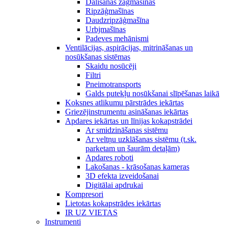
Dalīšanas zāģmašīnas
Ripzāģmašīnas
Daudzripzāģmašīna
Urbjmašīnas
Padeves mehānismi
Ventilācijas, aspirācijas, mitrināšanas un
nosūkšanas sistēmas
Skaidu nosūcēji
Filtri
Pneimotransports
Galds putekļu nosūkšanai slīpēšanas laikā
Koksnes atlikumu pārstrādes iekārtas
Griezējinstrumentu asināšanas iekārtas
Apdares iekārtas un līnijas kokapstrādei
Ar smidzināšanas sistēmu
Ar veltņu uzklāšanas sistēmu (t.sk.
parketam un šaurām detaļām)
Apdares roboti
Lakošanas - krāsošanas kameras
3D efekta izveidošanai
Digitālai apdrukai
Kompresori
Lietotas kokapstrādes iekārtas
IR UZ VIETAS
Instrumenti