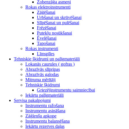
Zobenzāģa asmeņi
Rokas elektroinstrumenti
Zāģēšanai
Urbšanai un skrūvēšanai
Slīpēšanai un pulēšanai
Frēzēšanai
Putekļu nosūkšanai
Ēvelēšanai
Tapošanai
Rokas instrumenti
Līmspīles
Tehniskie šķidrumi un palīgmateriāli
Lokanās caurules ( gofras )
Abrazīvās slīpripas
Abrazīvās galodas
Mitruma mērītāji
Tehniskie šķidrumi
Griezējinstrumentu saimniecībai
Iekārtu palīgmateriāli
Servisa pakalpojumi
Instrumentu ražošana
Instrumentu asināšana
Zāģlenšu apkope
Instrumentu balansēšana
Iekārtu rezerves daļas