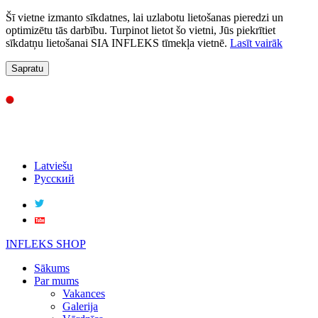
Šī vietne izmanto sīkdatnes, lai uzlabotu lietošanas pieredzi un
optimizētu tās darbību. Turpinot lietot šo vietni, Jūs piekrītiet
sīkdatņu lietošanai SIA INFLEKS tīmekļa vietnē.
Lasīt vairāk
Sapratu
Latviešu
Русский
INFLEKS SHOP
Sākums
Par mums
Vakances
Galerija