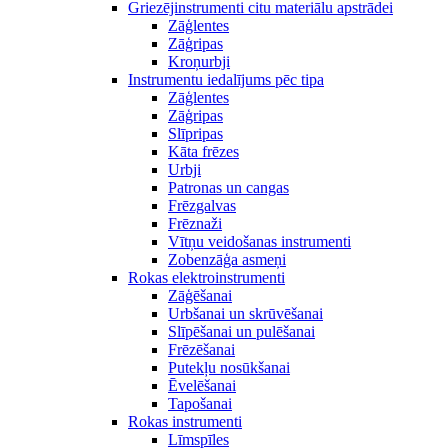
Griezējinstrumenti citu materiālu apstrādei
Zāģlentes
Zāģripas
Kroņurbji
Instrumentu iedalījums pēc tipa
Zāģlentes
Zāģripas
Slīpripas
Kāta frēzes
Urbji
Patronas un cangas
Frēzgalvas
Frēznaži
Vītņu veidošanas instrumenti
Zobenzāģa asmeņi
Rokas elektroinstrumenti
Zāģēšanai
Urbšanai un skrūvēšanai
Slīpēšanai un pulēšanai
Frēzēšanai
Putekļu nosūkšanai
Ēvelēšanai
Tapošanai
Rokas instrumenti
Līmspīles