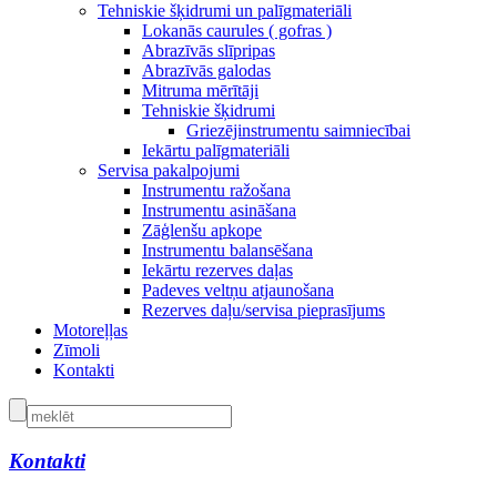
Tehniskie šķidrumi un palīgmateriāli
Lokanās caurules ( gofras )
Abrazīvās slīpripas
Abrazīvās galodas
Mitruma mērītāji
Tehniskie šķidrumi
Griezējinstrumentu saimniecībai
Iekārtu palīgmateriāli
Servisa pakalpojumi
Instrumentu ražošana
Instrumentu asināšana
Zāģlenšu apkope
Instrumentu balansēšana
Iekārtu rezerves daļas
Padeves veltņu atjaunošana
Rezerves daļu/servisa pieprasījums
Motoreļļas
Zīmoli
Kontakti
Kontakti