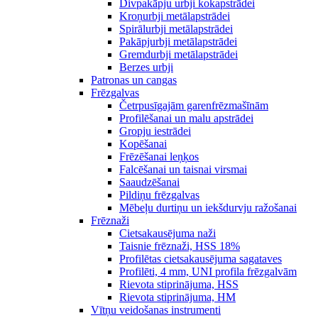
Divpakāpju urbji kokapstrādei
Kroņurbji metālapstrādei
Spirālurbji metālapstrādei
Pakāpjurbji metālapstrādei
Gremdurbji metālapstrādei
Berzes urbji
Patronas un cangas
Frēzgalvas
Četrpusīgajām garenfrēzmašīnām
Profilēšanai un malu apstrādei
Gropju iestrādei
Kopēšanai
Frēzēšanai leņķos
Falcēšanai un taisnai virsmai
Saaudzēšanai
Pildiņu frēzgalvas
Mēbeļu durtiņu un iekšdurvju ražošanai
Frēznaži
Cietsakausējuma naži
Taisnie frēznaži, HSS 18%
Profilētas cietsakausējuma sagataves
Profilēti, 4 mm, UNI profila frēzgalvām
Rievota stiprinājuma, HSS
Rievota stiprinājuma, HM
Vītņu veidošanas instrumenti