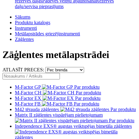
rezerves daļas
Padeves veltņu atjaunošana
Rezerves
daļu/servisa pieprasījums
Sākums
Produktu katalogs
Instrumenti
Metālapstrādes griezējinstrumenti
Zāģlentes
Zāģlentes metālapstrādei
ATLASĪT PRECES:
M-Factor GP
Par produktu
M-Factor CH
Par produktu
M-Factor EX
Par produktu
M-Factor FB
Par produktu
M42 tērauda zāģlentes
Par produktu
Matrix II zāģlentes vispārējam pielietojumam
Par produktu
Independence EXS® augstas veiktspējas bimetāla zāģlentes