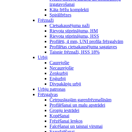
izgatavošanai
Kāta frēžu komplekti
Spirālfrēzes
Frēznaži
Cietsakausējuma naži
Rievota stiprinājuma, HM
Rievota stiprinājuma, HSS
Profilēti, 4 mm, UNI profila frēzgalvām
Profilētas cietsakausējuma sagataves
Taisnie frēznaži, HSS 18%
Urbji
Caurejošie
Necaurejošie
Zenķurbji
Eņģurbji
Divpakāpju urbji
Urbju patronas
Frēzgalvas
Četrpusīgajām garenfrēzmašīnām
Profilēšanai un malu apstrādei
Gropju iestrādei
Kopēšanai
Frēzēšanai leņķos
Falcēšanai un taisnai virsmai
Saaudzēšanai