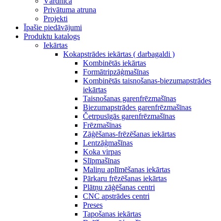
Vārdnīca
Privātuma atruna
Projekti
Īpašie piedāvājumi
Produktu katalogs
Iekārtas
Kokapstrādes iekārtas ( darbagaldi )
Kombinētās iekārtas
Formātripzāģmašīnas
Kombinētās taisnošanas-biezumapstrādes
iekārtas
Taisnošanas garenfrēzmašīnas
Biezumapstrādes garenfrēzmašīnas
Četrpusīgās garenfrēzmašīnas
Frēzmašīnas
Zāģēšanas-frēzēšanas iekārtas
Lentzāģmašīnas
Koka virpas
Slīpmašīnas
Maliņu aplīmēšanas iekārtas
Pārkaru frēzēšanas iekārtas
Plātņu zāģēšanas centri
CNC apstrādes centri
Preses
Tapošanas iekārtas