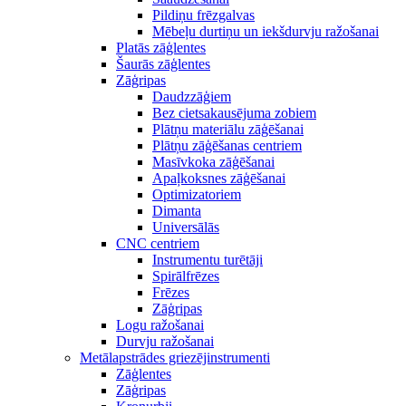
Pildiņu frēzgalvas
Mēbeļu durtiņu un iekšdurvju ražošanai
Platās zāģlentes
Šaurās zāģlentes
Zāģripas
Daudzzāģiem
Bez cietsakausējuma zobiem
Plātņu materiālu zāģēšanai
Plātņu zāģēšanas centriem
Masīvkoka zāģēšanai
Apaļkoksnes zāģēšanai
Optimizatoriem
Dimanta
Universālās
CNC centriem
Instrumentu turētāji
Spirālfrēzes
Frēzes
Zāģripas
Logu ražošanai
Durvju ražošanai
Metālapstrādes griezējinstrumenti
Zāģlentes
Zāģripas