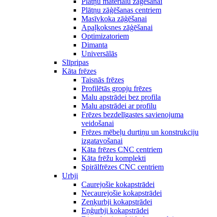
Plātņu materiālu zāģēšanai
Plātņu zāģēšanas centriem
Masīvkoka zāģēšanai
Apaļkoksnes zāģēšanai
Optimizatoriem
Dimanta
Universālās
Slīpripas
Kāta frēzes
Taisnās frēzes
Profilētās gropju frēzes
Malu apstrādei bez profila
Malu apstrādei ar profilu
Frēzes bezdelīgastes savienojuma
veidošanai
Frēzes mēbeļu durtiņu un konstrukciju
izgatavošanai
Kāta frēzes CNC centriem
Kāta frēžu komplekti
Spirālfrēzes CNC centriem
Urbji
Caurejošie kokapstrādei
Necaurejošie kokapstrādei
Zenķurbji kokapstrādei
Eņģurbji kokapstrādei