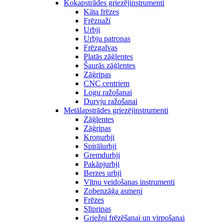
Kokapstrādes griezējinstrumenti
Kāta frēzes
Frēznaži
Urbji
Urbju patronas
Frēzgalvas
Platās zāģlentes
Šaurās zāģlentes
Zāģripas
CNC centriem
Logu ražošanai
Durvju ražošanai
Metālapstrādes griezējinstrumenti
Zāģlentes
Zāģripas
Kroņurbji
Spirālurbji
Gremdurbji
Pakāpjurbji
Berzes urbji
Vītņu veidošanas instrumenti
Zobenzāģa asmeņi
Frēzes
Slīpripas
Griežņi frēzēšanai un virpošanai