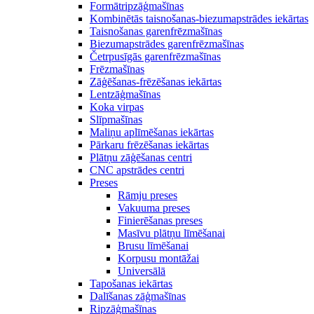
Formātripzāģmašīnas
Kombinētās taisnošanas-biezumapstrādes iekārtas
Taisnošanas garenfrēzmašīnas
Biezumapstrādes garenfrēzmašīnas
Četrpusīgās garenfrēzmašīnas
Frēzmašīnas
Zāģēšanas-frēzēšanas iekārtas
Lentzāģmašīnas
Koka virpas
Slīpmašīnas
Maliņu aplīmēšanas iekārtas
Pārkaru frēzēšanas iekārtas
Plātņu zāģēšanas centri
CNC apstrādes centri
Preses
Rāmju preses
Vakuuma preses
Finierēšanas preses
Masīvu plātņu līmēšanai
Brusu līmēšanai
Korpusu montāžai
Universālā
Tapošanas iekārtas
Dalīšanas zāģmašīnas
Ripzāģmašīnas