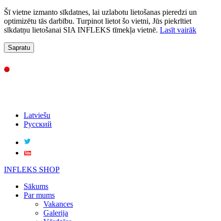
Šī vietne izmanto sīkdatnes, lai uzlabotu lietošanas pieredzi un
optimizētu tās darbību. Turpinot lietot šo vietni, Jūs piekrītiet
sīkdatņu lietošanai SIA INFLEKS tīmekļa vietnē.
Lasīt vairāk
Sapratu
Latviešu
Русский
INFLEKS SHOP
Sākums
Par mums
Vakances
Galerija