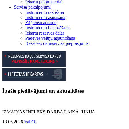
Iekārtu palīgmateriāli
Servisa pakalpojumi
Instrumentu ražošana
Instrumentu asināšana
Zāģlenšu apkope
Instrumentu balansēšana
Iekārtu rezerves daļas
Padeves veltņu atjaunošana
Rezerves daļu/servisa pieprasījums
Īpašie piedāvājumi un aktualitātes
IZMAIŅAS INFLEKS DARBA LAIKĀ JŪNIJĀ
18.06.2026
Vairāk