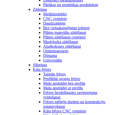
Zāģlentes metālapstrādei
Pārtikas un nepārtikas produktiem
Zāģripas
Metālapstrādei
CNC centriem
Daudzzāģiem
Bez cietsakausējuma zobiem
Plātņu materiālu zāģēšanai
Plātņu zāģēšanas centriem
Masīvkoka zāģēšanai
Apaļkoksnes zāģēšanai
Optimizatoriem
Dimanta
Universālās
Slīpripas
Kāta frēzes
Taisnās frēzes
Profilētās gropju frēzes
Malu apstrādei bez profila
Malu apstrādei ar profilu
Frēzes bezdelīgastes savienojuma
veidošanai
Frēzes mēbeļu durtiņu un konstrukciju
izgatavošanai
Kāta frēzes CNC centriem