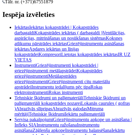
Tālr. nr. (+371)
67551879
Iespēja izvēleties
Iekārtas
Iekārtas kokapstrādei | Kokapstrādes
darbagaldi
Kokapstrādes iekārtas ( darbagaldi )
Ventilācijas,
aspirācijas, mitrināšanas un nosūkšanas sistēmas
Koksnes
atlikumu pārstrādes iekārtas
Griezējinstrumentu asināšanas
iekārtas
Apdares iekārtas un līnijas
kokapstrādei
Kompresori
Lietotas kokapstrādes iekārtas
IR UZ
VIETAS
Instrumenti
Griezējinstrumenti kokapstrādei |
griezējinstrumenti metālapstrādei
Kokapstrādes
griezējinstrumenti
Metālapstrādes
griezējinstrumenti
Griezējinstrumenti citu materiālu
apstrādei
Instrumentu iedalījums pēc tipa
Rokas
elektroinstrumenti
Rokas instrumenti
Tehniskie šķidrumi un palīgmateriāli
Tehniskie šķidrumi un
palīgmateriāli kokapstrādes nozarei
Lokanās caurules ( gofras
)
Abrazīvās slīpripas
Abrazīvās galodas
Mitruma
mērītāji
Tehniskie šķidrumi
Iekārtu palīgmateriāli
Servisa pakalpojumi
Griezējinstrumentu apkope un asināšana |
Infleks SIA
Instrumentu ražošana
Instrumentu
asināšana
Zāģlenšu apkope
Instrumentu balansēšana
Iekārtu