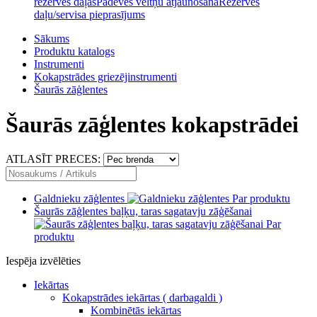
rezerves daļas
Padeves veltņu atjaunošana
Rezerves
daļu/servisa pieprasījums
Sākums
Produktu katalogs
Instrumenti
Kokapstrādes griezējinstrumenti
Šaurās zāģlentes
Šaurās zāģlentes kokapstrādei
ATLASĪT PRECES:
Galdnieku zāģlentes
Par produktu
Šaurās zāģlentes baļķu, taras sagatavju zāģēšanai
Par
produktu
Iespēja izvēlēties
Iekārtas
Kokapstrādes iekārtas ( darbagaldi )
Kombinētās iekārtas