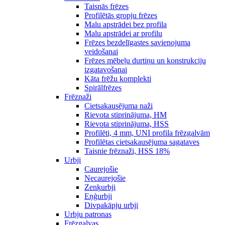
Taisnās frēzes
Profilētās gropju frēzes
Malu apstrādei bez profila
Malu apstrādei ar profilu
Frēzes bezdelīgastes savienojuma
veidošanai
Frēzes mēbeļu durtiņu un konstrukciju
izgatavošanai
Kāta frēžu komplekti
Spirālfrēzes
Frēznaži
Cietsakausējuma naži
Rievota stiprinājuma, HM
Rievota stiprinājuma, HSS
Profilēti, 4 mm, UNI profila frēzgalvām
Profilētas cietsakausējuma sagataves
Taisnie frēznaži, HSS 18%
Urbji
Caurejošie
Necaurejošie
Zenķurbji
Eņģurbji
Divpakāpju urbji
Urbju patronas
Frēzgalvas