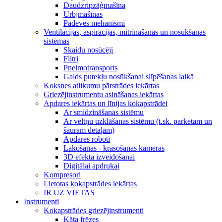
Daudzripzāģmašīna
Urbjmašīnas
Padeves mehānismi
Ventilācijas, aspirācijas, mitrināšanas un nosūkšanas
sistēmas
Skaidu nosūcēji
Filtri
Pneimotransports
Galds putekļu nosūkšanai slīpēšanas laikā
Koksnes atlikumu pārstrādes iekārtas
Griezējinstrumentu asināšanas iekārtas
Apdares iekārtas un līnijas kokapstrādei
Ar smidzināšanas sistēmu
Ar veltņu uzklāšanas sistēmu (t.sk. parketam un
šaurām detaļām)
Apdares roboti
Lakošanas - krāsošanas kameras
3D efekta izveidošanai
Digitālai apdrukai
Kompresori
Lietotas kokapstrādes iekārtas
IR UZ VIETAS
Instrumenti
Kokapstrādes griezējinstrumenti
Kāta frēzes