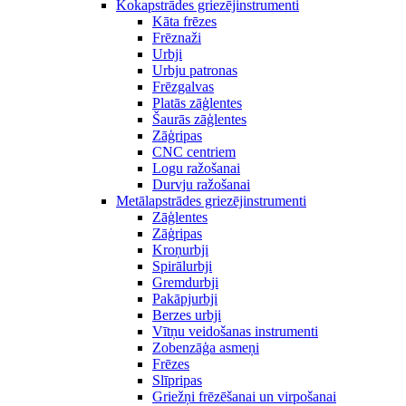
Kokapstrādes griezējinstrumenti
Kāta frēzes
Frēznaži
Urbji
Urbju patronas
Frēzgalvas
Platās zāģlentes
Šaurās zāģlentes
Zāģripas
CNC centriem
Logu ražošanai
Durvju ražošanai
Metālapstrādes griezējinstrumenti
Zāģlentes
Zāģripas
Kroņurbji
Spirālurbji
Gremdurbji
Pakāpjurbji
Berzes urbji
Vītņu veidošanas instrumenti
Zobenzāģa asmeņi
Frēzes
Slīpripas
Griežņi frēzēšanai un virpošanai