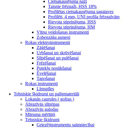
Cietsakausējuma naži
Taisnie frēznaži, HSS 18%
Profilētas cietsakausējuma sagataves
Profilēti, 4 mm, UNI profila frēzgalvām
Rievota stiprinājuma, HSS
Rievota stiprinājuma, HM
Vītņu veidošanas instrumenti
Zobenzāģa asmeņi
Rokas elektroinstrumenti
Zāģēšanai
Urbšanai un skrūvēšanai
Slīpēšanai un pulēšanai
Frēzēšanai
Putekļu nosūkšanai
Ēvelēšanai
Tapošanai
Rokas instrumenti
Līmspīles
Tehniskie šķidrumi un palīgmateriāli
Lokanās caurules ( gofras )
Abrazīvās slīpripas
Abrazīvās galodas
Mitruma mērītāji
Tehniskie šķidrumi
Griezējinstrumentu saimniecībai