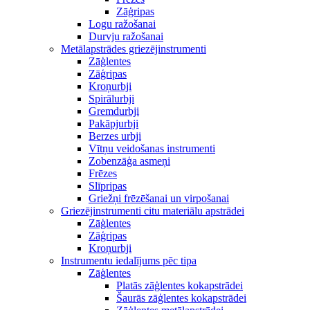
Zāģripas
Logu ražošanai
Durvju ražošanai
Metālapstrādes griezējinstrumenti
Zāģlentes
Zāģripas
Kroņurbji
Spirālurbji
Gremdurbji
Pakāpjurbji
Berzes urbji
Vītņu veidošanas instrumenti
Zobenzāģa asmeņi
Frēzes
Slīpripas
Griežņi frēzēšanai un virpošanai
Griezējinstrumenti citu materiālu apstrādei
Zāģlentes
Zāģripas
Kroņurbji
Instrumentu iedalījums pēc tipa
Zāģlentes
Platās zāģlentes kokapstrādei
Šaurās zāģlentes kokapstrādei