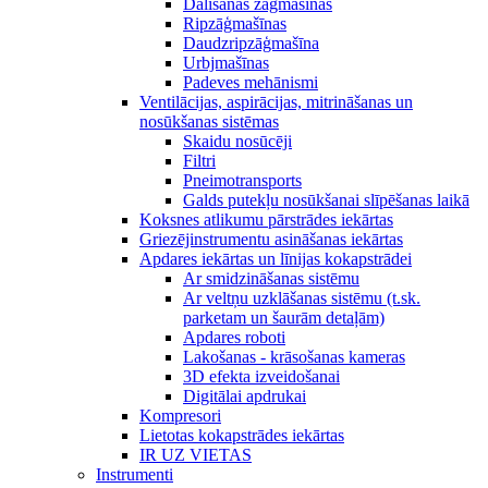
Dalīšanas zāģmašīnas
Ripzāģmašīnas
Daudzripzāģmašīna
Urbjmašīnas
Padeves mehānismi
Ventilācijas, aspirācijas, mitrināšanas un
nosūkšanas sistēmas
Skaidu nosūcēji
Filtri
Pneimotransports
Galds putekļu nosūkšanai slīpēšanas laikā
Koksnes atlikumu pārstrādes iekārtas
Griezējinstrumentu asināšanas iekārtas
Apdares iekārtas un līnijas kokapstrādei
Ar smidzināšanas sistēmu
Ar veltņu uzklāšanas sistēmu (t.sk.
parketam un šaurām detaļām)
Apdares roboti
Lakošanas - krāsošanas kameras
3D efekta izveidošanai
Digitālai apdrukai
Kompresori
Lietotas kokapstrādes iekārtas
IR UZ VIETAS
Instrumenti