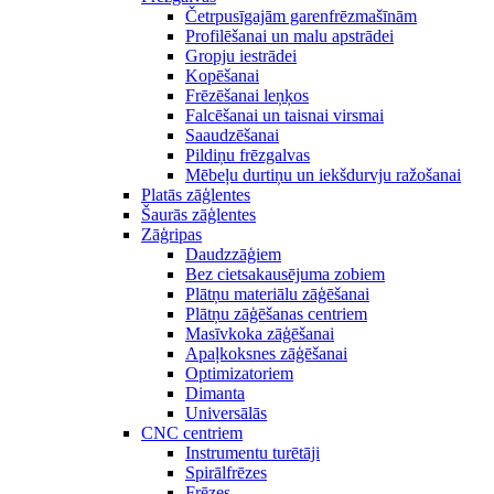
Četrpusīgajām garenfrēzmašīnām
Profilēšanai un malu apstrādei
Gropju iestrādei
Kopēšanai
Frēzēšanai leņķos
Falcēšanai un taisnai virsmai
Saaudzēšanai
Pildiņu frēzgalvas
Mēbeļu durtiņu un iekšdurvju ražošanai
Platās zāģlentes
Šaurās zāģlentes
Zāģripas
Daudzzāģiem
Bez cietsakausējuma zobiem
Plātņu materiālu zāģēšanai
Plātņu zāģēšanas centriem
Masīvkoka zāģēšanai
Apaļkoksnes zāģēšanai
Optimizatoriem
Dimanta
Universālās
CNC centriem
Instrumentu turētāji
Spirālfrēzes
Frēzes