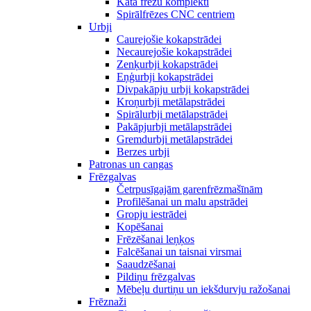
Kāta frēžu komplekti
Spirālfrēzes CNC centriem
Urbji
Caurejošie kokapstrādei
Necaurejošie kokapstrādei
Zenķurbji kokapstrādei
Eņģurbji kokapstrādei
Divpakāpju urbji kokapstrādei
Kroņurbji metālapstrādei
Spirālurbji metālapstrādei
Pakāpjurbji metālapstrādei
Gremdurbji metālapstrādei
Berzes urbji
Patronas un cangas
Frēzgalvas
Četrpusīgajām garenfrēzmašīnām
Profilēšanai un malu apstrādei
Gropju iestrādei
Kopēšanai
Frēzēšanai leņķos
Falcēšanai un taisnai virsmai
Saaudzēšanai
Pildiņu frēzgalvas
Mēbeļu durtiņu un iekšdurvju ražošanai
Frēznaži