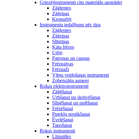
Griezējinstrumenti citu materiālu apstrādei
Zāģlentes
Zāģripas
Kroņurbji
Instrumentu iedalījums pēc tipa
Zāģlentes
Zāģripas
Slīpripas
Kāta frēzes
Urbji
Patronas un cangas
Frēzgalvas
Frēznaži
Vītņu veidošanas instrumenti
Zobenzāģa asmeņi
Rokas elektroinstrumenti
Zāģēšanai
Urbšanai un skrūvēšanai
Slīpēšanai un pulēšanai
Frēzēšanai
Putekļu nosūkšanai
Ēvelēšanai
Tapošanai
Rokas instrumenti
Līmspīles