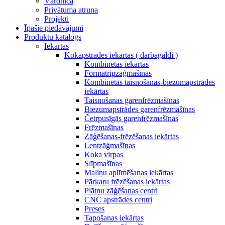
Vārdnīca
Privātuma atruna
Projekti
Īpašie piedāvājumi
Produktu katalogs
Iekārtas
Kokapstrādes iekārtas ( darbagaldi )
Kombinētās iekārtas
Formātripzāģmašīnas
Kombinētās taisnošanas-biezumapstrādes
iekārtas
Taisnošanas garenfrēzmašīnas
Biezumapstrādes garenfrēzmašīnas
Četrpusīgās garenfrēzmašīnas
Frēzmašīnas
Zāģēšanas-frēzēšanas iekārtas
Lentzāģmašīnas
Koka virpas
Slīpmašīnas
Maliņu aplīmēšanas iekārtas
Pārkaru frēzēšanas iekārtas
Plātņu zāģēšanas centri
CNC apstrādes centri
Preses
Tapošanas iekārtas