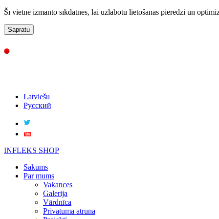
Šī vietne izmanto sīkdatnes, lai uzlabotu lietošanas pieredzi un optimi
Sapratu
Latviešu
Русский
INFLEKS SHOP
Sākums
Par mums
Vakances
Galerija
Vārdnīca
Privātuma atruna