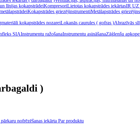
ādes iekārtas ( darbagaldi )
Ventilācijas, aspirācijas, mitrināšanas un n
un līnijas kokapstrādei
Kompresori
Lietotas kokapstrādes iekārtas
IR UZ
 metālapstrādei
Kokapstrādes griezējinstrumenti
Metālapstrādes griezējin
gmateriāli kokapstrādes nozarei
Lokanās caurules ( gofras )
Abrazīvās slī
Infleks SIA
Instrumentu ražošana
Instrumentu asināšana
Zāģlenšu apkope
arbagaldi )
Par produktu