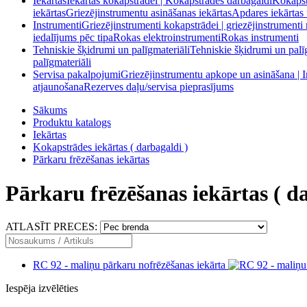
Iekārtas
Iekārtas kokapstrādei | Kokapstrādes darbagaldi
Kokapstr
iekārtas
Griezējinstrumentu asināšanas iekārtas
Apdares iekārtas 
Instrumenti
Griezējinstrumenti kokapstrādei | griezējinstrumenti
iedalījums pēc tipa
Rokas elektroinstrumenti
Rokas instrumenti
Tehniskie šķidrumi un palīgmateriāli
Tehniskie šķidrumi un palī
palīgmateriāli
Servisa pakalpojumi
Griezējinstrumentu apkope un asināšana | 
atjaunošana
Rezerves daļu/servisa pieprasījums
Sākums
Produktu katalogs
Iekārtas
Kokapstrādes iekārtas ( darbagaldi )
Pārkaru frēzēšanas iekārtas
Pārkaru frēzēšanas iekārtas ( d
ATLASĪT PRECES:
RC 92 - maliņu pārkaru nofrēzēšanas iekārta
Iespēja izvēlēties