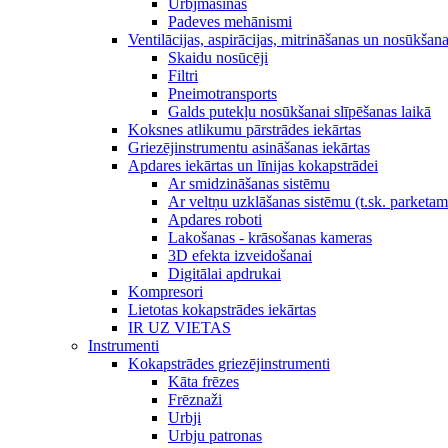
Urbjmašīnas
Padeves mehānismi
Ventilācijas, aspirācijas, mitrināšanas un nosūkšan
Skaidu nosūcēji
Filtri
Pneimotransports
Galds putekļu nosūkšanai slīpēšanas laikā
Koksnes atlikumu pārstrādes iekārtas
Griezējinstrumentu asināšanas iekārtas
Apdares iekārtas un līnijas kokapstrādei
Ar smidzināšanas sistēmu
Ar veltņu uzklāšanas sistēmu (t.sk. parketa
Apdares roboti
Lakošanas - krāsošanas kameras
3D efekta izveidošanai
Digitālai apdrukai
Kompresori
Lietotas kokapstrādes iekārtas
IR UZ VIETAS
Instrumenti
Kokapstrādes griezējinstrumenti
Kāta frēzes
Frēznaži
Urbji
Urbju patronas