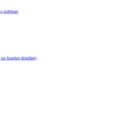
as sistēmas
m un šaurām detaļām)