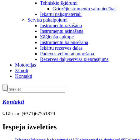
Tehniskie šķidrumi
Griezējinstrumentu saimniecībai
Iekārtu palīgmateriāli
Servisa pakalpojumi
Instrumentu ražošana
Instrumentu asināšana
Zāģlenšu apkope
Instrumentu balansēšana
Iekārtu rezerves daļas
Padeves veltņu atjaunošana
Rezerves daļu/servisa pieprasījums
Motoreļļas
Zīmoli
Kontakti
Kontakti
Tālr. nr. (+371)
67551879
Iespēja izvēleties