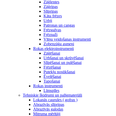
Zāģlentes
Zāģripas
Slīpripas
Kāta frēzes
Urbji
Patronas un cangas
Frēzgalvas
Frēznaži
Vītņu veidošanas instrumenti
Zobenzāģa asmeņi
Rokas elektroinstrumenti
Zāģēšanai
Urbšanai un skrūvēšanai
Slīpēšanai un pulēšanai
Frēzēšanai
Putekļu nosūkšanai
Ēvelēšanai
Tapošanai
Rokas instrumenti
Līmspīles
Tehniskie šķidrumi un palīgmateriāli
Lokanās caurules ( gofras )
Abrazīvās slīpripas
Abrazīvās galodas
Mitruma mērītāji