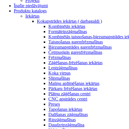
Projekti
Īpašie piedāvājumi
Produktu katalogs
Iekārtas
Kokapstrādes iekārtas ( darbagaldi )
Kombinētās iekārtas
Formātripzāģmašīnas
Kombinētās taisnošanas-biezumapstrādes iek
Taisnošanas garenfrēzmašīnas
Biezumapstrādes garenfrēzmašīnas
Četrpusīgās garenfrēzmašīnas
Frēzmašīnas
Zāģēšanas-frēzēšanas iekārtas
Lentzāģmašīnas
Koka virpas
Slīpmašīnas
Maliņu aplīmēšanas iekārtas
Pārkaru frēzēšanas iekārtas
Plātņu zāģēšanas centri
CNC apstrādes centri
Preses
Tapošanas iekārtas
Dalīšanas zāģmašīnas
Ripzāģmašīnas
Daudzripzāģmašīna