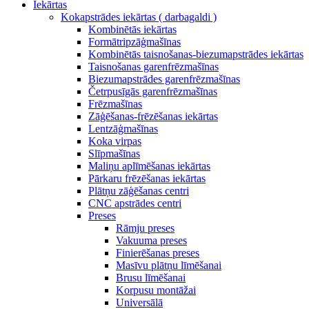
Iekārtas
Kokapstrādes iekārtas ( darbagaldi )
Kombinētās iekārtas
Formātripzāģmašīnas
Kombinētās taisnošanas-biezumapstrādes iekārtas
Taisnošanas garenfrēzmašīnas
Biezumapstrādes garenfrēzmašīnas
Četrpusīgās garenfrēzmašīnas
Frēzmašīnas
Zāģēšanas-frēzēšanas iekārtas
Lentzāģmašīnas
Koka virpas
Slīpmašīnas
Maliņu aplīmēšanas iekārtas
Pārkaru frēzēšanas iekārtas
Plātņu zāģēšanas centri
CNC apstrādes centri
Preses
Rāmju preses
Vakuuma preses
Finierēšanas preses
Masīvu plātņu līmēšanai
Brusu līmēšanai
Korpusu montāžai
Universālā