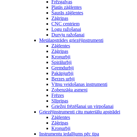
Frēzgalvas
Platās zāģlentes
Šaurās zāģlentes
Zāģripas
CNC centriem
Logu ražošanai
Durvju ražošanai
Metālapstrādes griezējinstrumenti
Zāģlentes
Zāģripas
Kroņurbji
Spirālurbji
Gremdurbji
Pakāpjurbji
Berzes urbji
Vītņu veidošanas instrumenti
Zobenzāģa asmeņi
Frēzes
Slīpripas
Griežņi frēzēšanai un virpošanai
Griezējinstrumenti citu materiālu apstrādei
Zāģlentes
Zāģripas
Kroņurbji
Instrumentu iedalījums pēc tipa