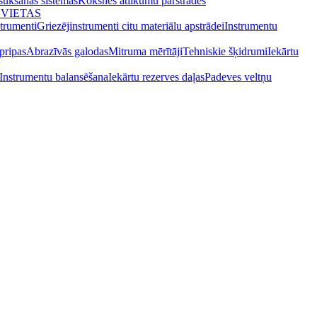
osūkšanas sistēmas
Koksnes atlikumu pārstrādes
 VIETAS
strumenti
Griezējinstrumenti citu materiālu apstrādei
Instrumentu
pripas
Abrazīvās galodas
Mitruma mērītāji
Tehniskie šķidrumi
Iekārtu
Instrumentu balansēšana
Iekārtu rezerves daļas
Padeves veltņu