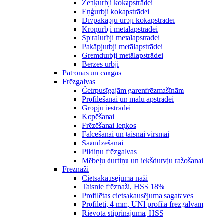
Zenķurbji kokapstrādei
Eņģurbji kokapstrādei
Divpakāpju urbji kokapstrādei
Kroņurbji metālapstrādei
Spirālurbji metālapstrādei
Pakāpjurbji metālapstrādei
Gremdurbji metālapstrādei
Berzes urbji
Patronas un cangas
Frēzgalvas
Četrpusīgajām garenfrēzmašīnām
Profilēšanai un malu apstrādei
Gropju iestrādei
Kopēšanai
Frēzēšanai leņķos
Falcēšanai un taisnai virsmai
Saaudzēšanai
Pildiņu frēzgalvas
Mēbeļu durtiņu un iekšdurvju ražošanai
Frēznaži
Cietsakausējuma naži
Taisnie frēznaži, HSS 18%
Profilētas cietsakausējuma sagataves
Profilēti, 4 mm, UNI profila frēzgalvām
Rievota stiprinājuma, HSS