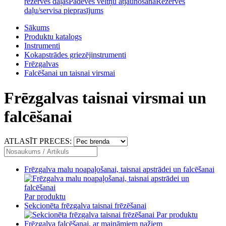
rezerves daļas
Padeves veltņu atjaunošana
Rezerves
daļu/servisa pieprasījums
Sākums
Produktu katalogs
Instrumenti
Kokapstrādes griezējinstrumenti
Frēzgalvas
Falcēšanai un taisnai virsmai
Frēzgalvas taisnai virsmai un
falcēšanai
ATLASĪT PRECES:
Frēzgalva malu noapaļošanai, taisnai apstrādei un falcēšanai
Par produktu
Sekcionēta frēzgalva taisnai frēzēšanai
Par produktu
Frēzgalva falcēšanai, ar maināmiem nažiem