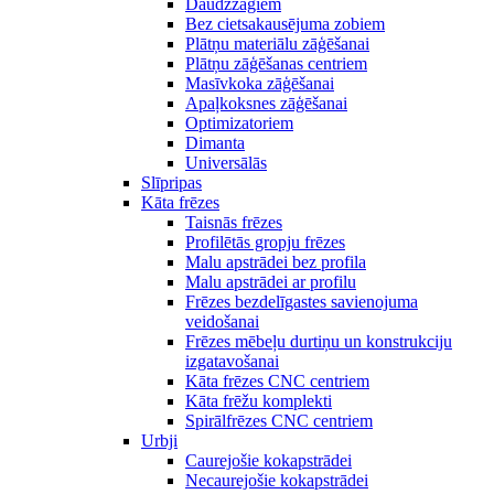
Daudzzāģiem
Bez cietsakausējuma zobiem
Plātņu materiālu zāģēšanai
Plātņu zāģēšanas centriem
Masīvkoka zāģēšanai
Apaļkoksnes zāģēšanai
Optimizatoriem
Dimanta
Universālās
Slīpripas
Kāta frēzes
Taisnās frēzes
Profilētās gropju frēzes
Malu apstrādei bez profila
Malu apstrādei ar profilu
Frēzes bezdelīgastes savienojuma
veidošanai
Frēzes mēbeļu durtiņu un konstrukciju
izgatavošanai
Kāta frēzes CNC centriem
Kāta frēžu komplekti
Spirālfrēzes CNC centriem
Urbji
Caurejošie kokapstrādei
Necaurejošie kokapstrādei