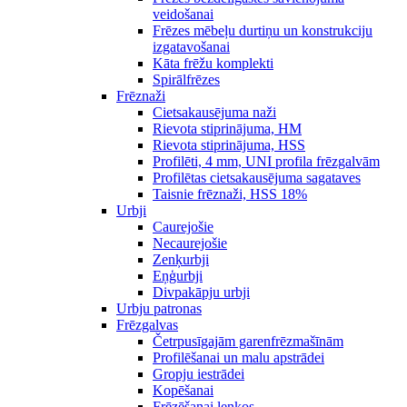
veidošanai
Frēzes mēbeļu durtiņu un konstrukciju
izgatavošanai
Kāta frēžu komplekti
Spirālfrēzes
Frēznaži
Cietsakausējuma naži
Rievota stiprinājuma, HM
Rievota stiprinājuma, HSS
Profilēti, 4 mm, UNI profila frēzgalvām
Profilētas cietsakausējuma sagataves
Taisnie frēznaži, HSS 18%
Urbji
Caurejošie
Necaurejošie
Zenķurbji
Eņģurbji
Divpakāpju urbji
Urbju patronas
Frēzgalvas
Četrpusīgajām garenfrēzmašīnām
Profilēšanai un malu apstrādei
Gropju iestrādei
Kopēšanai
Frēzēšanai leņķos