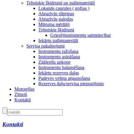
Tehniskie šķidrumi un palīgmateriāli
Lokanās caurules ( gofras )
Abrazīvās slīpripas
Abrazīvās galodas
Mitruma mērītāji
Tehniskie šķidrumi
Griezējinstrumentu saimniecībai
Iekārtu palīgmateriāli
Servisa pakalpojumi
Instrumentu ražošana
Instrumentu asināšana
Zāģlenšu apkope
Instrumentu balansēšana
Iekārtu rezerves daļas
Padeves veltņu atjaunošana
Rezerves daļu/servisa pieprasījums
Motoreļļas
Zīmoli
Kontakti
Kontakti