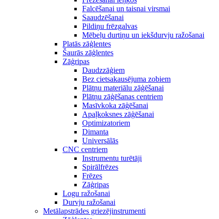
Falcēšanai un taisnai virsmai
Saaudzēšanai
Pildiņu frēzgalvas
Mēbeļu durtiņu un iekšdurvju ražošanai
Platās zāģlentes
Šaurās zāģlentes
Zāģripas
Daudzzāģiem
Bez cietsakausējuma zobiem
Plātņu materiālu zāģēšanai
Plātņu zāģēšanas centriem
Masīvkoka zāģēšanai
Apaļkoksnes zāģēšanai
Optimizatoriem
Dimanta
Universālās
CNC centriem
Instrumentu turētāji
Spirālfrēzes
Frēzes
Zāģripas
Logu ražošanai
Durvju ražošanai
Metālapstrādes griezējinstrumenti