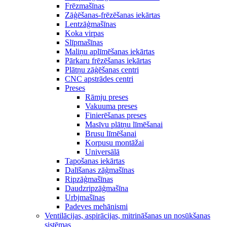
Frēzmašīnas
Zāģēšanas-frēzēšanas iekārtas
Lentzāģmašīnas
Koka virpas
Slīpmašīnas
Maliņu aplīmēšanas iekārtas
Pārkaru frēzēšanas iekārtas
Plātņu zāģēšanas centri
CNC apstrādes centri
Preses
Rāmju preses
Vakuuma preses
Finierēšanas preses
Masīvu plātņu līmēšanai
Brusu līmēšanai
Korpusu montāžai
Universālā
Tapošanas iekārtas
Dalīšanas zāģmašīnas
Ripzāģmašīnas
Daudzripzāģmašīna
Urbjmašīnas
Padeves mehānismi
Ventilācijas, aspirācijas, mitrināšanas un nosūkšanas
sistēmas