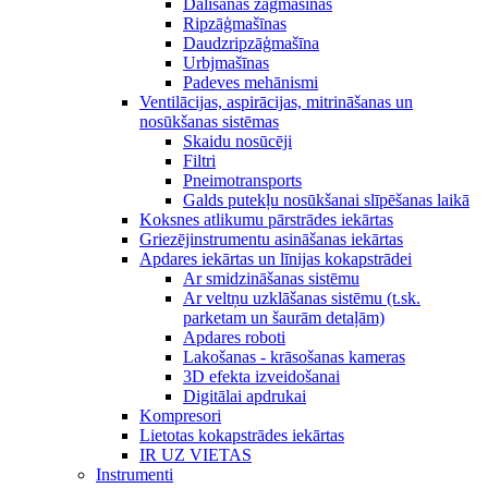
Dalīšanas zāģmašīnas
Ripzāģmašīnas
Daudzripzāģmašīna
Urbjmašīnas
Padeves mehānismi
Ventilācijas, aspirācijas, mitrināšanas un
nosūkšanas sistēmas
Skaidu nosūcēji
Filtri
Pneimotransports
Galds putekļu nosūkšanai slīpēšanas laikā
Koksnes atlikumu pārstrādes iekārtas
Griezējinstrumentu asināšanas iekārtas
Apdares iekārtas un līnijas kokapstrādei
Ar smidzināšanas sistēmu
Ar veltņu uzklāšanas sistēmu (t.sk.
parketam un šaurām detaļām)
Apdares roboti
Lakošanas - krāsošanas kameras
3D efekta izveidošanai
Digitālai apdrukai
Kompresori
Lietotas kokapstrādes iekārtas
IR UZ VIETAS
Instrumenti