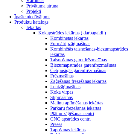
Vārdnīca
Privātuma atruna
Projekti
Īpašie piedāvājumi
Produktu katalogs
Iekārtas
Kokapstrādes iekārtas ( darbagaldi )
Kombinētās iekārtas
Formātripzāģmašīnas
Kombinētās taisnošanas-biezumapstrādes
iekārtas
Taisnošanas garenfrēzmašīnas
Biezumapstrādes garenfrēzmašīnas
Četrpusīgās garenfrēzmašīnas
Frēzmašīnas
Zāģēšanas-frēzēšanas iekārtas
Lentzāģmašīnas
Koka virpas
Slīpmašīnas
Maliņu aplīmēšanas iekārtas
Pārkaru frēzēšanas iekārtas
Plātņu zāģēšanas centri
CNC apstrādes centri
Preses
Tapošanas iekārtas