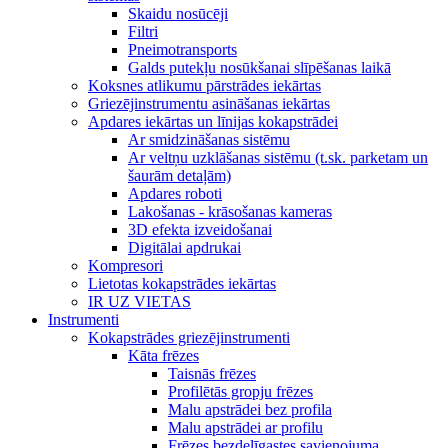
Skaidu nosūcēji
Filtri
Pneimotransports
Galds putekļu nosūkšanai slīpēšanas laikā
Koksnes atlikumu pārstrādes iekārtas
Griezējinstrumentu asināšanas iekārtas
Apdares iekārtas un līnijas kokapstrādei
Ar smidzināšanas sistēmu
Ar veltņu uzklāšanas sistēmu (t.sk. parketam un
šaurām detaļām)
Apdares roboti
Lakošanas - krāsošanas kameras
3D efekta izveidošanai
Digitālai apdrukai
Kompresori
Lietotas kokapstrādes iekārtas
IR UZ VIETAS
Instrumenti
Kokapstrādes griezējinstrumenti
Kāta frēzes
Taisnās frēzes
Profilētās gropju frēzes
Malu apstrādei bez profila
Malu apstrādei ar profilu
Frēzes bezdelīgastes savienojuma