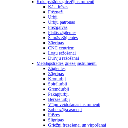
Kokapstrādes griezējinstrumenti
Kāta frēzes
Frēznaži
Urbji
Urbju patronas
Frēzgalvas
Platās zāģlentes
Šaurās zāģlentes
Zāģripas
CNC centriem
Logu ražošanai
Durvju ražošanai
Metālapstrādes griezējinstrumenti
Zāģlentes
Zāģripas
Kroņurbji
Spirālurbji
Gremdurbji
Pakāpjurbji
Berzes urbji
Vītņu veidošanas instrumenti
Zobenzāģa asmeņi
Frēzes
Slīpripas
Griežņi frēzēšanai un virpošanai