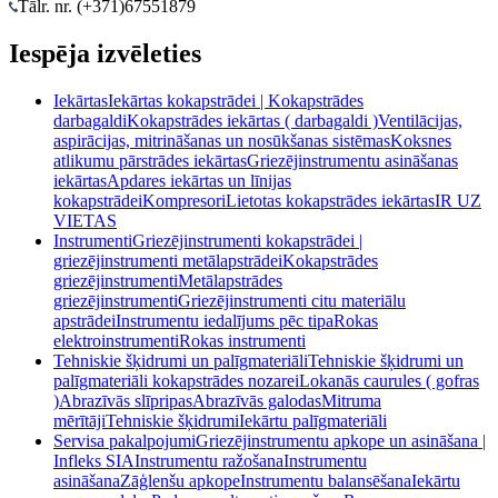
Tālr. nr. (+371)
67551879
Iespēja izvēleties
Iekārtas
Iekārtas kokapstrādei | Kokapstrādes
darbagaldi
Kokapstrādes iekārtas ( darbagaldi )
Ventilācijas,
aspirācijas, mitrināšanas un nosūkšanas sistēmas
Koksnes
atlikumu pārstrādes iekārtas
Griezējinstrumentu asināšanas
iekārtas
Apdares iekārtas un līnijas
kokapstrādei
Kompresori
Lietotas kokapstrādes iekārtas
IR UZ
VIETAS
Instrumenti
Griezējinstrumenti kokapstrādei |
griezējinstrumenti metālapstrādei
Kokapstrādes
griezējinstrumenti
Metālapstrādes
griezējinstrumenti
Griezējinstrumenti citu materiālu
apstrādei
Instrumentu iedalījums pēc tipa
Rokas
elektroinstrumenti
Rokas instrumenti
Tehniskie šķidrumi un palīgmateriāli
Tehniskie šķidrumi un
palīgmateriāli kokapstrādes nozarei
Lokanās caurules ( gofras
)
Abrazīvās slīpripas
Abrazīvās galodas
Mitruma
mērītāji
Tehniskie šķidrumi
Iekārtu palīgmateriāli
Servisa pakalpojumi
Griezējinstrumentu apkope un asināšana |
Infleks SIA
Instrumentu ražošana
Instrumentu
asināšana
Zāģlenšu apkope
Instrumentu balansēšana
Iekārtu