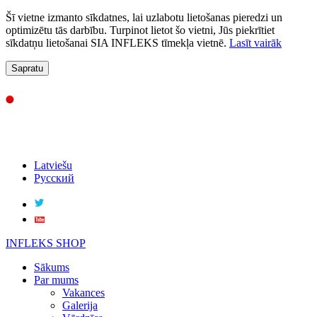
Šī vietne izmanto sīkdatnes, lai uzlabotu lietošanas pieredzi un
optimizētu tās darbību. Turpinot lietot šo vietni, Jūs piekrītiet
sīkdatņu lietošanai SIA INFLEKS tīmekļa vietnē.
Lasīt vairāk
Sapratu
Latviešu
Русский
INFLEKS SHOP
Sākums
Par mums
Vakances
Galerija