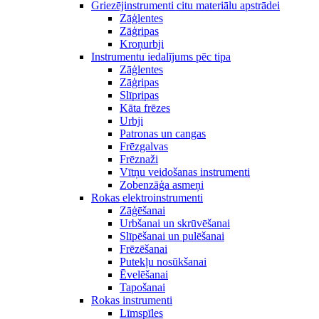
Griezējinstrumenti citu materiālu apstrādei
Zāģlentes
Zāģripas
Kroņurbji
Instrumentu iedalījums pēc tipa
Zāģlentes
Zāģripas
Slīpripas
Kāta frēzes
Urbji
Patronas un cangas
Frēzgalvas
Frēznaži
Vītņu veidošanas instrumenti
Zobenzāģa asmeņi
Rokas elektroinstrumenti
Zāģēšanai
Urbšanai un skrūvēšanai
Slīpēšanai un pulēšanai
Frēzēšanai
Putekļu nosūkšanai
Ēvelēšanai
Tapošanai
Rokas instrumenti
Līmspīles