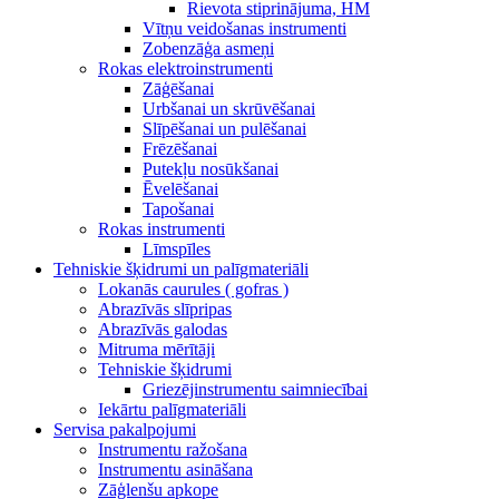
Rievota stiprinājuma, HM
Vītņu veidošanas instrumenti
Zobenzāģa asmeņi
Rokas elektroinstrumenti
Zāģēšanai
Urbšanai un skrūvēšanai
Slīpēšanai un pulēšanai
Frēzēšanai
Putekļu nosūkšanai
Ēvelēšanai
Tapošanai
Rokas instrumenti
Līmspīles
Tehniskie šķidrumi un palīgmateriāli
Lokanās caurules ( gofras )
Abrazīvās slīpripas
Abrazīvās galodas
Mitruma mērītāji
Tehniskie šķidrumi
Griezējinstrumentu saimniecībai
Iekārtu palīgmateriāli
Servisa pakalpojumi
Instrumentu ražošana
Instrumentu asināšana
Zāģlenšu apkope