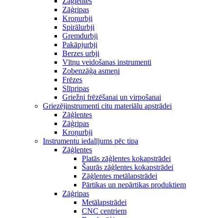
Zāģlentes
Zāģripas
Kroņurbji
Spirālurbji
Gremdurbji
Pakāpjurbji
Berzes urbji
Vītņu veidošanas instrumenti
Zobenzāģa asmeņi
Frēzes
Slīpripas
Griežņi frēzēšanai un virpošanai
Griezējinstrumenti citu materiālu apstrādei
Zāģlentes
Zāģripas
Kroņurbji
Instrumentu iedalījums pēc tipa
Zāģlentes
Platās zāģlentes kokapstrādei
Šaurās zāģlentes kokapstrādei
Zāģlentes metālapstrādei
Pārtikas un nepārtikas produktiem
Zāģripas
Metālapstrādei
CNC centriem