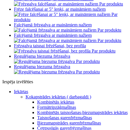
Par produktu
Frēze falcēšanai ar 5° leņķi, ar maināmiem nažiem
Par
produktu
Falcējamā frēzgalva ar maināmiem nažiem
Par produktu
Falcējamā frēzgalva ar maināmiem nažiem
Par produktu
Frēzgalva taisnai frēzēšanai, bez profila
Par produktu
Regulējama biezuma frēzgalva
Par produktu
Regulējama biezuma frēzgalva
Par produktu
Iespēja izvēlēties
Iekārtas
Kokapstrādes iekārtas ( darbagaldi )
Kombinētās iekārtas
Formātripzāģmašīnas
Kombinētās taisnošanas-biezumapstrādes iekārtas
Taisnošanas garenfrēzmašīnas
Biezumapstrādes garenfrēzmašīnas
Četrpusīgās garenfrēzmašīnas