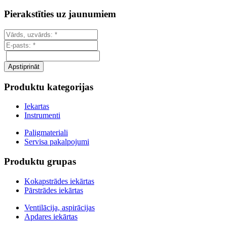
Pierakstīties uz jaunumiem
Produktu kategorijas
Iekartas
Instrumenti
Paligmateriali
Servisa pakalpojumi
Produktu grupas
Kokapstrādes iekārtas
Pārstrādes iekārtas
Ventilācija, aspirācijas
Apdares iekārtas