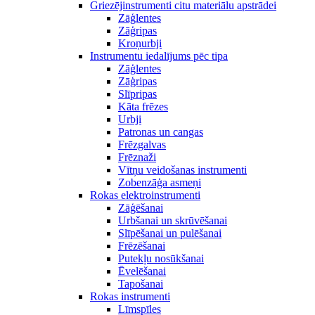
Griezējinstrumenti citu materiālu apstrādei
Zāģlentes
Zāģripas
Kroņurbji
Instrumentu iedalījums pēc tipa
Zāģlentes
Zāģripas
Slīpripas
Kāta frēzes
Urbji
Patronas un cangas
Frēzgalvas
Frēznaži
Vītņu veidošanas instrumenti
Zobenzāģa asmeņi
Rokas elektroinstrumenti
Zāģēšanai
Urbšanai un skrūvēšanai
Slīpēšanai un pulēšanai
Frēzēšanai
Putekļu nosūkšanai
Ēvelēšanai
Tapošanai
Rokas instrumenti
Līmspīles