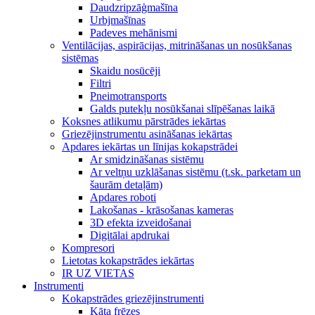
Daudzripzāģmašīna
Urbjmašīnas
Padeves mehānismi
Ventilācijas, aspirācijas, mitrināšanas un nosūkšanas
sistēmas
Skaidu nosūcēji
Filtri
Pneimotransports
Galds putekļu nosūkšanai slīpēšanas laikā
Koksnes atlikumu pārstrādes iekārtas
Griezējinstrumentu asināšanas iekārtas
Apdares iekārtas un līnijas kokapstrādei
Ar smidzināšanas sistēmu
Ar veltņu uzklāšanas sistēmu (t.sk. parketam un
šaurām detaļām)
Apdares roboti
Lakošanas - krāsošanas kameras
3D efekta izveidošanai
Digitālai apdrukai
Kompresori
Lietotas kokapstrādes iekārtas
IR UZ VIETAS
Instrumenti
Kokapstrādes griezējinstrumenti
Kāta frēzes