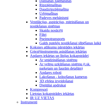
Dalīšanas zāģmašīnas
Ripzāģmašīnas
Daudzripzāģmašīna
Urbjmašīnas
Padeves mehānismi
Ventilācijas, aspirācijas, mitrināšanas un
nosūkšanas sistēmas
Skaidu nosūcēji
Filtri
Pneimotransports
Galds putekļu nosūkšanai slīpēšanas laikā
Koksnes atlikumu pārstrādes iekārtas
Griezējinstrumentu asināšanas iekārtas
Apdares iekārtas un līnijas kokapstrādei
Ar smidzināšanas sistēmu
Ar veltņu uzklāšanas sistēmu (t.sk.
parketam un šaurām detaļām)
Apdares roboti
Lakošanas - krāsošanas kameras
3D efekta izveidošanai
Digitālai apdrukai
Kompresori
Lietotas kokapstrādes iekārtas
IR UZ VIETAS
Instrumenti