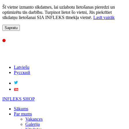
Šī vietne izmanto sīkdatnes, lai uzlabotu lietošanas pieredzi un
optimizētu tās darbību. Turpinot lietot šo vietni, Jūs piekrītiet
sīkdatņu lietošanai SIA INFLEKS tīmekļa vietnē.
Lasīt vairāk
Sapratu
Latviešu
Русский
INFLEKS SHOP
Sākums
Par mums
Vakances
Galerija