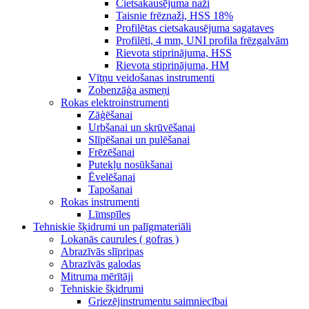
Cietsakausējuma naži
Taisnie frēznaži, HSS 18%
Profilētas cietsakausējuma sagataves
Profilēti, 4 mm, UNI profila frēzgalvām
Rievota stiprinājuma, HSS
Rievota stiprinājuma, HM
Vītņu veidošanas instrumenti
Zobenzāģa asmeņi
Rokas elektroinstrumenti
Zāģēšanai
Urbšanai un skrūvēšanai
Slīpēšanai un pulēšanai
Frēzēšanai
Putekļu nosūkšanai
Ēvelēšanai
Tapošanai
Rokas instrumenti
Līmspīles
Tehniskie šķidrumi un palīgmateriāli
Lokanās caurules ( gofras )
Abrazīvās slīpripas
Abrazīvās galodas
Mitruma mērītāji
Tehniskie šķidrumi
Griezējinstrumentu saimniecībai