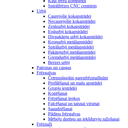
Kāta frēžu komplekti
Spirālfrēzes CNC centriem
Urbji
Caurejošie kokapstrādei
Necaurejošie kokapstrādei
Zenķurbji kokapstrādei
Eņģurbji kokapstrādei
Divpakāpju urbji kokapstrādei
Kroņurbji metālapstrādei
Spirālurbji metālapstrādei
Pakāpjurbji metālapstrādei
Gremdurbji metālapstrādei
Berzes urbji
Patronas un cangas
Frēzgalvas
Četrpusīgajām garenfrēzmašīnām
Profilēšanai un malu apstrādei
Gropju iestrādei
Kopēšanai
Frēzēšanai leņķos
Falcēšanai un taisnai virsmai
Saaudzēšanai
Pildiņu frēzgalvas
Mēbeļu durtiņu un iekšdurvju ražošanai
Frēznaži