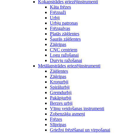
Kokapstrādes griezējinstrumenti
Kāta frēzes
Frēznaži
Urbji
Urbju patronas
Frēzgalvas
Platās zāģlentes
Šaurās zāģlentes
Zāģripas
CNC centriem
Logu ražošanai
Durvju ražošanai
Metālapstrādes griezējinstrumenti
Zāģlentes
Zāģripas
Kroņurbji
Spirālurbji
Gremdurbji
Pakāpjurbji
Berzes urbji
Vītņu veidošanas instrumenti
Zobenzāģa asmeņi
Frēzes
Slīpripas
Griežņi frēzēšanai un virpošanai