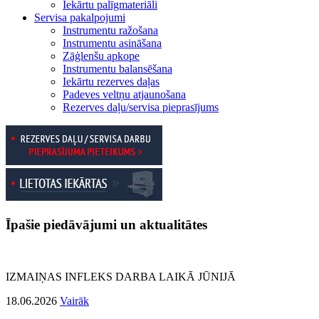
Iekārtu palīgmateriāli
Servisa pakalpojumi
Instrumentu ražošana
Instrumentu asināšana
Zāģlenšu apkope
Instrumentu balansēšana
Iekārtu rezerves daļas
Padeves veltņu atjaunošana
Rezerves daļu/servisa pieprasījums
Īpašie piedāvājumi un aktualitātes
IZMAIŅAS INFLEKS DARBA LAIKĀ JŪNIJĀ
18.06.2026
Vairāk