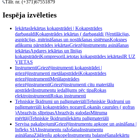
Tālr. nr. (+371)
67551879
Iespēja izvēleties
Iekārtas
Iekārtas kokapstrādei | Kokapstrādes
darbagaldi
Kokapstrādes iekārtas ( darbagaldi )
Ventilācijas,
aspirācijas, mitrināšanas un nosūkšanas sistēmas
Koksnes
atlikumu pārstrādes iekārtas
Griezējinstrumentu asināšanas
iekārtas
Apdares iekārtas un līnijas
kokapstrādei
Kompresori
Lietotas kokapstrādes iekārtas
IR UZ
VIETAS
Instrumenti
Griezējinstrumenti kokapstrādei |
griezējinstrumenti metālapstrādei
Kokapstrādes
griezējinstrumenti
Metālapstrādes
griezējinstrumenti
Griezējinstrumenti citu materiālu
apstrādei
Instrumentu iedalījums pēc tipa
Rokas
elektroinstrumenti
Rokas instrumenti
Tehniskie šķidrumi un palīgmateriāli
Tehniskie šķidrumi un
palīgmateriāli kokapstrādes nozarei
Lokanās caurules ( gofras
)
Abrazīvās slīpripas
Abrazīvās galodas
Mitruma
mērītāji
Tehniskie šķidrumi
Iekārtu palīgmateriāli
Servisa pakalpojumi
Griezējinstrumentu apkope un asināšana |
Infleks SIA
Instrumentu ražošana
Instrumentu
asināšana
Zāģlenšu apkope
Instrumentu balansēšana
Iekārtu