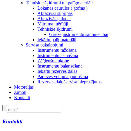
Tehniskie šķidrumi un palīgmateriāli
Lokanās caurules ( gofras )
Abrazīvās slīpripas
Abrazīvās galodas
Mitruma mērītāji
Tehniskie šķidrumi
Griezējinstrumentu saimniecībai
Iekārtu palīgmateriāli
Servisa pakalpojumi
Instrumentu ražošana
Instrumentu asināšana
Zāģlenšu apkope
Instrumentu balansēšana
Iekārtu rezerves daļas
Padeves veltņu atjaunošana
Rezerves daļu/servisa pieprasījums
Motoreļļas
Zīmoli
Kontakti
Kontakti