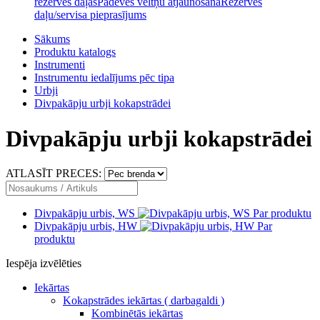
rezerves daļas
Padeves veltņu atjaunošana
Rezerves
daļu/servisa pieprasījums
Sākums
Produktu katalogs
Instrumenti
Instrumentu iedalījums pēc tipa
Urbji
Divpakāpju urbji kokapstrādei
Divpakāpju urbji kokapstrādei
ATLASĪT PRECES:
Divpakāpju urbis, WS
Par produktu
Divpakāpju urbis, HW
Par
produktu
Iespēja izvēlēties
Iekārtas
Kokapstrādes iekārtas ( darbagaldi )
Kombinētās iekārtas