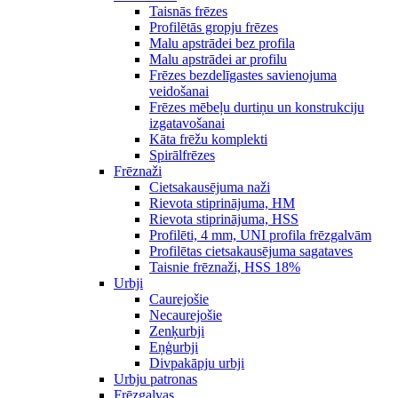
Taisnās frēzes
Profilētās gropju frēzes
Malu apstrādei bez profila
Malu apstrādei ar profilu
Frēzes bezdelīgastes savienojuma
veidošanai
Frēzes mēbeļu durtiņu un konstrukciju
izgatavošanai
Kāta frēžu komplekti
Spirālfrēzes
Frēznaži
Cietsakausējuma naži
Rievota stiprinājuma, HM
Rievota stiprinājuma, HSS
Profilēti, 4 mm, UNI profila frēzgalvām
Profilētas cietsakausējuma sagataves
Taisnie frēznaži, HSS 18%
Urbji
Caurejošie
Necaurejošie
Zenķurbji
Eņģurbji
Divpakāpju urbji
Urbju patronas
Frēzgalvas