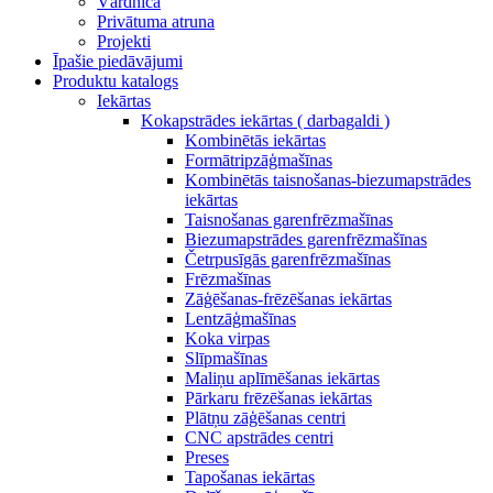
Vārdnīca
Privātuma atruna
Projekti
Īpašie piedāvājumi
Produktu katalogs
Iekārtas
Kokapstrādes iekārtas ( darbagaldi )
Kombinētās iekārtas
Formātripzāģmašīnas
Kombinētās taisnošanas-biezumapstrādes
iekārtas
Taisnošanas garenfrēzmašīnas
Biezumapstrādes garenfrēzmašīnas
Četrpusīgās garenfrēzmašīnas
Frēzmašīnas
Zāģēšanas-frēzēšanas iekārtas
Lentzāģmašīnas
Koka virpas
Slīpmašīnas
Maliņu aplīmēšanas iekārtas
Pārkaru frēzēšanas iekārtas
Plātņu zāģēšanas centri
CNC apstrādes centri
Preses
Tapošanas iekārtas