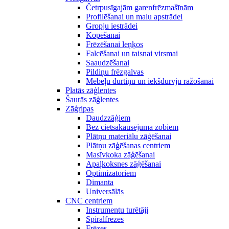
Četrpusīgajām garenfrēzmašīnām
Profilēšanai un malu apstrādei
Gropju iestrādei
Kopēšanai
Frēzēšanai leņķos
Falcēšanai un taisnai virsmai
Saaudzēšanai
Pildiņu frēzgalvas
Mēbeļu durtiņu un iekšdurvju ražošanai
Platās zāģlentes
Šaurās zāģlentes
Zāģripas
Daudzzāģiem
Bez cietsakausējuma zobiem
Plātņu materiālu zāģēšanai
Plātņu zāģēšanas centriem
Masīvkoka zāģēšanai
Apaļkoksnes zāģēšanai
Optimizatoriem
Dimanta
Universālās
CNC centriem
Instrumentu turētāji
Spirālfrēzes
Frēzes