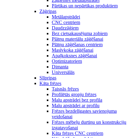
Zāģlentes metālapstrādei
Pārtikas un nepārtikas produktiem
Zāģripas
Metālapstrādei
CNC centriem
Daudzzāģiem
Bez cietsakausējuma zobiem
Plātņu materiālu zāģēšanai
Plātņu zāģēšanas centriem
Masīvkoka zāģēšanai
Apaļkoksnes zāģēšanai
Optimizatoriem
Dimanta
Universālās
Slīpripas
Kāta frēzes
Taisnās frēzes
Profilētās gropju frēzes
Malu apstrādei bez profila
Malu apstrādei ar profilu
Frēzes bezdelīgastes savienojuma
veidošanai
Frēzes mēbeļu durtiņu un konstrukciju
izgatavošanai
Kāta frēzes CNC centriem