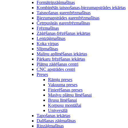
Formātripzāģmašīnas
Kombinētās taisnošanas-biezumapstrādes iekārtas
Taisnošanas garenfrēzmašīnas
Biezumapstrādes garenfrēzmašīnas
Četrpusīgās garenfrēzmašīnas
Frēzmašīnas
Zāģēšanas-frēzēšanas iekārtas
Lentzāģmašīnas
Koka virpas
Slīpmašīnas
Maliņu aplīmēšanas iekārtas
Pārkaru frēzēšanas iekārtas
Plātņu zāģēšanas centri
CNC apstrādes centri
Preses
Rāmju preses
Vakuuma preses
Finierēšanas preses
Masīvu plātņu līmēšanai
Brusu līmēšanai
Korpusu montāžai
Universālā
Tapošanas iekārtas
Dalīšanas zāģmašīnas
Ripzāģmašīnas