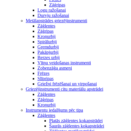
Zāģripas
Logu ražošanai
Durvju ražošanai
Metālapstrādes griezējinstrumenti
Zāģlentes
Zāģripas
Kroņurbji
Spirālurbji
Gremdurbji
Pakāpjurbji
Berzes urbji
Vītņu veidošanas instrumenti
Zobenzāģa asmeņi
Frēzes
Slīpripas
Griežņi frēzēšanai un virpošanai
Griezējinstrumenti citu materiālu apstrādei
Zāģlentes
Zāģripas
Kroņurbji
Instrumentu iedalījums pēc tipa
Zāģlentes
Platās zāģlentes kokapstrādei
Šaurās zāģlentes kokapstrādei