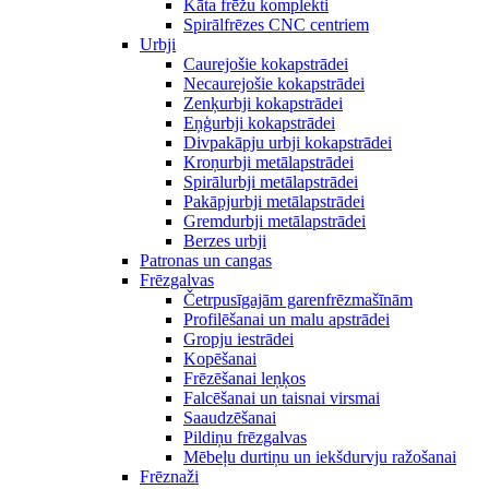
Kāta frēžu komplekti
Spirālfrēzes CNC centriem
Urbji
Caurejošie kokapstrādei
Necaurejošie kokapstrādei
Zenķurbji kokapstrādei
Eņģurbji kokapstrādei
Divpakāpju urbji kokapstrādei
Kroņurbji metālapstrādei
Spirālurbji metālapstrādei
Pakāpjurbji metālapstrādei
Gremdurbji metālapstrādei
Berzes urbji
Patronas un cangas
Frēzgalvas
Četrpusīgajām garenfrēzmašīnām
Profilēšanai un malu apstrādei
Gropju iestrādei
Kopēšanai
Frēzēšanai leņķos
Falcēšanai un taisnai virsmai
Saaudzēšanai
Pildiņu frēzgalvas
Mēbeļu durtiņu un iekšdurvju ražošanai
Frēznaži