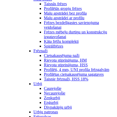
Taisnās frēzes
Profilētās gropju frēzes
Malu apstrādei bez profila
Malu apstrādei ar profilu
Frēzes bezdelīgastes savienojuma
veidošanai
Frēzes mēbeļu durtiņu un konstrukciju
izgatavošanai
Kāta frēžu komplekti
Spirālfrēzes
Frēznaži
Cietsakausējuma naži
Rievota stiprinājuma, HM
Rievota stiprinājuma, HSS
Profilēti, 4 mm, UNI profila frēzgalvām
Profilētas cietsakausējuma sagataves
Taisnie frēznaži, HSS 18%
Urbji
Caurejošie
Necaurejošie
Zenķurbji
Eņģurbji
Divpakāpju urbji
Urbju patronas
Frēzgalvas