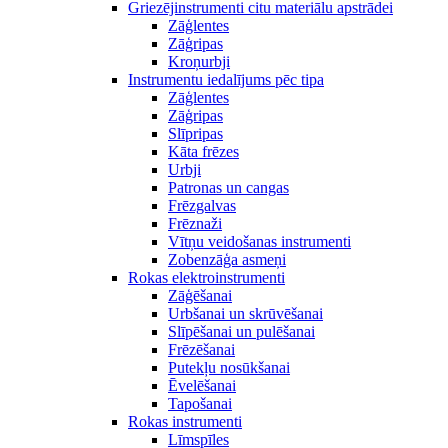
Griezējinstrumenti citu materiālu apstrādei
Zāģlentes
Zāģripas
Kroņurbji
Instrumentu iedalījums pēc tipa
Zāģlentes
Zāģripas
Slīpripas
Kāta frēzes
Urbji
Patronas un cangas
Frēzgalvas
Frēznaži
Vītņu veidošanas instrumenti
Zobenzāģa asmeņi
Rokas elektroinstrumenti
Zāģēšanai
Urbšanai un skrūvēšanai
Slīpēšanai un pulēšanai
Frēzēšanai
Putekļu nosūkšanai
Ēvelēšanai
Tapošanai
Rokas instrumenti
Līmspīles