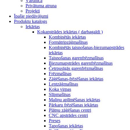
Vārdnīca
Privātuma atruna
Projekti
Īpašie piedāvājumi
Produktu katalogs
Iekārtas
Kokapstrādes iekārtas ( darbagaldi )
Kombinētās iekārtas
Formātripzāģmašīnas
Kombinētās taisnošanas-biezumapstrādes
iekārtas
Taisnošanas garenfrēzmašīnas
Biezumapstrādes garenfrēzmašīnas
Četrpusīgās garenfrēzmašīnas
Frēzmašīnas
Zāģēšanas-frēzēšanas iekārtas
Lentzāģmašīnas
Koka virpas
Slīpmašīnas
Maliņu aplīmēšanas iekārtas
Pārkaru frēzēšanas iekārtas
Plātņu zāģēšanas centri
CNC apstrādes centri
Preses
Tapošanas iekārtas