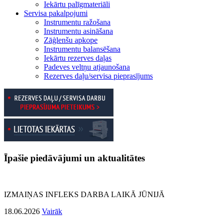
Iekārtu palīgmateriāli
Servisa pakalpojumi
Instrumentu ražošana
Instrumentu asināšana
Zāģlenšu apkope
Instrumentu balansēšana
Iekārtu rezerves daļas
Padeves veltņu atjaunošana
Rezerves daļu/servisa pieprasījums
Īpašie piedāvājumi un aktualitātes
IZMAIŅAS INFLEKS DARBA LAIKĀ JŪNIJĀ
18.06.2026
Vairāk