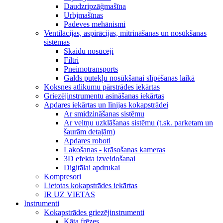
Daudzripzāģmašīna
Urbjmašīnas
Padeves mehānismi
Ventilācijas, aspirācijas, mitrināšanas un nosūkšanas
sistēmas
Skaidu nosūcēji
Filtri
Pneimotransports
Galds putekļu nosūkšanai slīpēšanas laikā
Koksnes atlikumu pārstrādes iekārtas
Griezējinstrumentu asināšanas iekārtas
Apdares iekārtas un līnijas kokapstrādei
Ar smidzināšanas sistēmu
Ar veltņu uzklāšanas sistēmu (t.sk. parketam un
šaurām detaļām)
Apdares roboti
Lakošanas - krāsošanas kameras
3D efekta izveidošanai
Digitālai apdrukai
Kompresori
Lietotas kokapstrādes iekārtas
IR UZ VIETAS
Instrumenti
Kokapstrādes griezējinstrumenti
Kāta frēzes