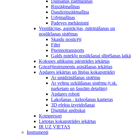
Dalīšanas zāģmašīnas
Ripzāģmašīnas
Daudzripzāģmašīna
Urbjmašīnas
Padeves mehānismi
Ventilācijas, aspirācijas, mitrināšanas un
nosūkšanas sistēmas
Skaidu nosūcēji
Filtri
Pneimotransports
Galds putekļu nosūkšanai slīpēšanas laikā
Koksnes atlikumu pārstrādes iekārtas
Griezējinstrumentu asināšanas iekārtas
Apdares iekārtas un līnijas kokapstrādei
Ar smidzināšanas sistēmu
Ar veltņu uzklāšanas sistēmu (t.sk.
parketam un šaurām detaļām)
Apdares roboti
Lakošanas - krāsošanas kameras
3D efekta izveidošanai
Digitālai apdrukai
Kompresori
Lietotas kokapstrādes iekārtas
IR UZ VIETAS
Instrumenti