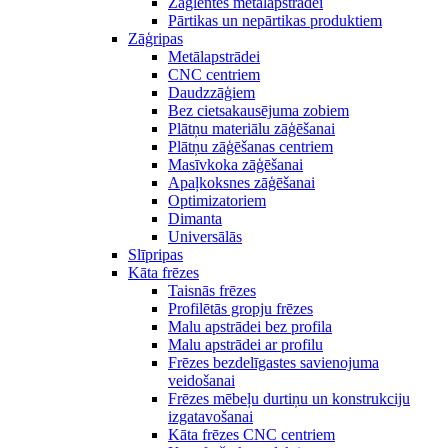
Zāģlentes metālapstrādei
Pārtikas un nepārtikas produktiem
Zāģripas
Metālapstrādei
CNC centriem
Daudzzāģiem
Bez cietsakausējuma zobiem
Plātņu materiālu zāģēšanai
Plātņu zāģēšanas centriem
Masīvkoka zāģēšanai
Apaļkoksnes zāģēšanai
Optimizatoriem
Dimanta
Universālās
Slīpripas
Kāta frēzes
Taisnās frēzes
Profilētās gropju frēzes
Malu apstrādei bez profila
Malu apstrādei ar profilu
Frēzes bezdelīgastes savienojuma
veidošanai
Frēzes mēbeļu durtiņu un konstrukciju
izgatavošanai
Kāta frēzes CNC centriem