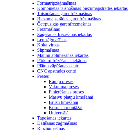
Formātripzāģmašīnas
Kombinētās taisnošanas-biezumapstrādes iekārtas
Taisnošanas garenfrēzmašīnas
Biezumapstrādes garenfrēzmašīnas
Četrpusīgās garenfrēzmašīnas
Frēzmašīnas
Zāģēšanas-frēzēšanas iekārtas
Lentzāģmašīnas
Koka virpas
Slīpmašīnas
Maliņu aplīmēšanas iekārtas
Pārkaru frēzēšanas iekārtas
Plātņu zāģēšanas centri
CNC apstrādes centri
Preses
Rāmju preses
Vakuuma preses
Finierēšanas preses
Masīvu plātņu līmēšanai
Brusu līmēšanai
Korpusu montāžai
Universālā
Tapošanas iekārtas
Dalīšanas zāģmašīnas
Ripzāģmašīnas