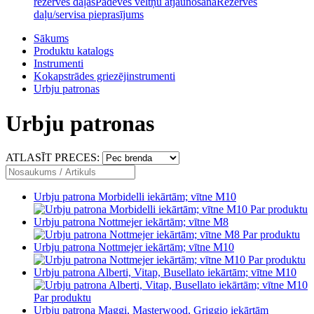
rezerves daļas
Padeves veltņu atjaunošana
Rezerves
daļu/servisa pieprasījums
Sākums
Produktu katalogs
Instrumenti
Kokapstrādes griezējinstrumenti
Urbju patronas
Urbju patronas
ATLASĪT PRECES:
Urbju patrona Morbidelli iekārtām; vītne M10
Par produktu
Urbju patrona Nottmejer iekārtām; vītne M8
Par produktu
Urbju patrona Nottmejer iekārtām; vītne M10
Par produktu
Urbju patrona Alberti, Vitap, Busellato iekārtām; vītne M10
Par produktu
Urbju patrona Maggi, Masterwood, Griggio iekārtām