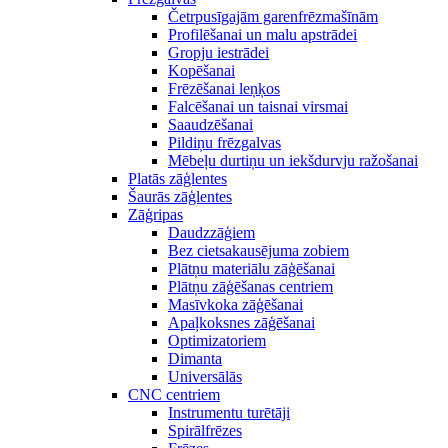
Četrpusīgajām garenfrēzmašīnām
Profilēšanai un malu apstrādei
Gropju iestrādei
Kopēšanai
Frēzēšanai leņķos
Falcēšanai un taisnai virsmai
Saaudzēšanai
Pildiņu frēzgalvas
Mēbeļu durtiņu un iekšdurvju ražošanai
Platās zāģlentes
Šaurās zāģlentes
Zāģripas
Daudzzāģiem
Bez cietsakausējuma zobiem
Plātņu materiālu zāģēšanai
Plātņu zāģēšanas centriem
Masīvkoka zāģēšanai
Apaļkoksnes zāģēšanai
Optimizatoriem
Dimanta
Universālās
CNC centriem
Instrumentu turētāji
Spirālfrēzes