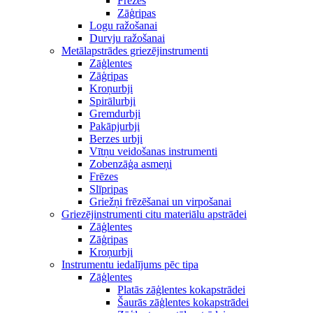
Frēzes
Zāģripas
Logu ražošanai
Durvju ražošanai
Metālapstrādes griezējinstrumenti
Zāģlentes
Zāģripas
Kroņurbji
Spirālurbji
Gremdurbji
Pakāpjurbji
Berzes urbji
Vītņu veidošanas instrumenti
Zobenzāģa asmeņi
Frēzes
Slīpripas
Griežņi frēzēšanai un virpošanai
Griezējinstrumenti citu materiālu apstrādei
Zāģlentes
Zāģripas
Kroņurbji
Instrumentu iedalījums pēc tipa
Zāģlentes
Platās zāģlentes kokapstrādei
Šaurās zāģlentes kokapstrādei