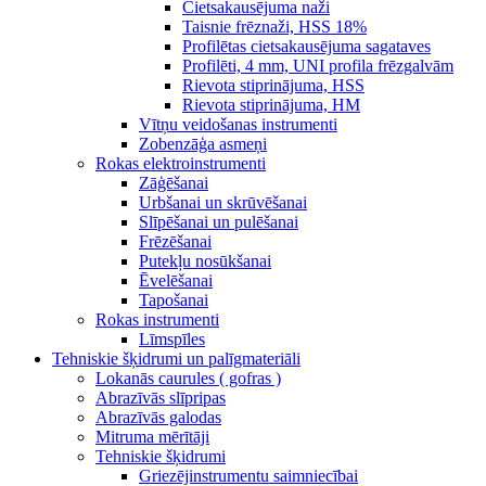
Cietsakausējuma naži
Taisnie frēznaži, HSS 18%
Profilētas cietsakausējuma sagataves
Profilēti, 4 mm, UNI profila frēzgalvām
Rievota stiprinājuma, HSS
Rievota stiprinājuma, HM
Vītņu veidošanas instrumenti
Zobenzāģa asmeņi
Rokas elektroinstrumenti
Zāģēšanai
Urbšanai un skrūvēšanai
Slīpēšanai un pulēšanai
Frēzēšanai
Putekļu nosūkšanai
Ēvelēšanai
Tapošanai
Rokas instrumenti
Līmspīles
Tehniskie šķidrumi un palīgmateriāli
Lokanās caurules ( gofras )
Abrazīvās slīpripas
Abrazīvās galodas
Mitruma mērītāji
Tehniskie šķidrumi
Griezējinstrumentu saimniecībai