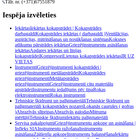
Tālr. nr. (+371)
67551879
Iespēja izvēleties
Iekārtas
Iekārtas kokapstrādei | Kokapstrādes
darbagaldi
Kokapstrādes iekārtas ( darbagaldi )
Ventilācijas,
aspirācijas, mitrināšanas un nosūkšanas sistēmas
Koksnes
atlikumu pārstrādes iekārtas
Griezējinstrumentu asināšanas
iekārtas
Apdares iekārtas un līnijas
kokapstrādei
Kompresori
Lietotas kokapstrādes iekārtas
IR UZ
VIETAS
Instrumenti
Griezējinstrumenti kokapstrādei |
griezējinstrumenti metālapstrādei
Kokapstrādes
griezējinstrumenti
Metālapstrādes
griezējinstrumenti
Griezējinstrumenti citu materiālu
apstrādei
Instrumentu iedalījums pēc tipa
Rokas
elektroinstrumenti
Rokas instrumenti
Tehniskie šķidrumi un palīgmateriāli
Tehniskie šķidrumi un
palīgmateriāli kokapstrādes nozarei
Lokanās caurules ( gofras
)
Abrazīvās slīpripas
Abrazīvās galodas
Mitruma
mērītāji
Tehniskie šķidrumi
Iekārtu palīgmateriāli
Servisa pakalpojumi
Griezējinstrumentu apkope un asināšana |
Infleks SIA
Instrumentu ražošana
Instrumentu
asināšana
Zāģlenšu apkope
Instrumentu balansēšana
Iekārtu