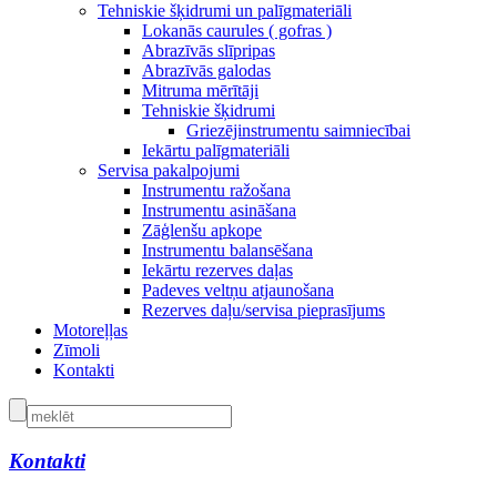
Tehniskie šķidrumi un palīgmateriāli
Lokanās caurules ( gofras )
Abrazīvās slīpripas
Abrazīvās galodas
Mitruma mērītāji
Tehniskie šķidrumi
Griezējinstrumentu saimniecībai
Iekārtu palīgmateriāli
Servisa pakalpojumi
Instrumentu ražošana
Instrumentu asināšana
Zāģlenšu apkope
Instrumentu balansēšana
Iekārtu rezerves daļas
Padeves veltņu atjaunošana
Rezerves daļu/servisa pieprasījums
Motoreļļas
Zīmoli
Kontakti
Kontakti