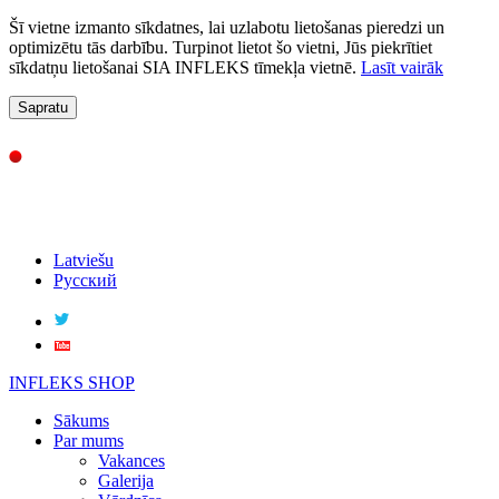
Šī vietne izmanto sīkdatnes, lai uzlabotu lietošanas pieredzi un
optimizētu tās darbību. Turpinot lietot šo vietni, Jūs piekrītiet
sīkdatņu lietošanai SIA INFLEKS tīmekļa vietnē.
Lasīt vairāk
Sapratu
Latviešu
Русский
INFLEKS SHOP
Sākums
Par mums
Vakances
Galerija