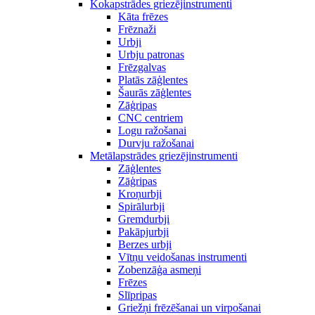
Kokapstrādes griezējinstrumenti
Kāta frēzes
Frēznaži
Urbji
Urbju patronas
Frēzgalvas
Platās zāģlentes
Šaurās zāģlentes
Zāģripas
CNC centriem
Logu ražošanai
Durvju ražošanai
Metālapstrādes griezējinstrumenti
Zāģlentes
Zāģripas
Kroņurbji
Spirālurbji
Gremdurbji
Pakāpjurbji
Berzes urbji
Vītņu veidošanas instrumenti
Zobenzāģa asmeņi
Frēzes
Slīpripas
Griežņi frēzēšanai un virpošanai