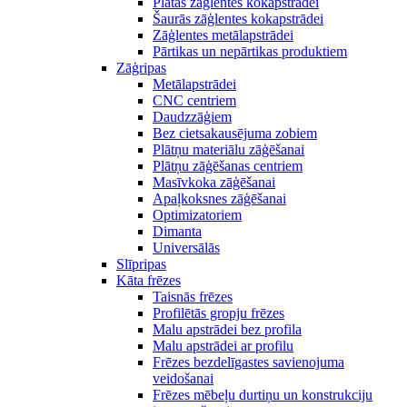
Platās zāģlentes kokapstrādei
Šaurās zāģlentes kokapstrādei
Zāģlentes metālapstrādei
Pārtikas un nepārtikas produktiem
Zāģripas
Metālapstrādei
CNC centriem
Daudzzāģiem
Bez cietsakausējuma zobiem
Plātņu materiālu zāģēšanai
Plātņu zāģēšanas centriem
Masīvkoka zāģēšanai
Apaļkoksnes zāģēšanai
Optimizatoriem
Dimanta
Universālās
Slīpripas
Kāta frēzes
Taisnās frēzes
Profilētās gropju frēzes
Malu apstrādei bez profila
Malu apstrādei ar profilu
Frēzes bezdelīgastes savienojuma
veidošanai
Frēzes mēbeļu durtiņu un konstrukciju