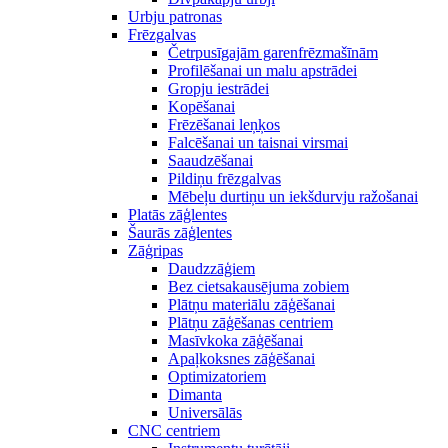
Urbju patronas
Frēzgalvas
Četrpusīgajām garenfrēzmašīnām
Profilēšanai un malu apstrādei
Gropju iestrādei
Kopēšanai
Frēzēšanai leņķos
Falcēšanai un taisnai virsmai
Saaudzēšanai
Pildiņu frēzgalvas
Mēbeļu durtiņu un iekšdurvju ražošanai
Platās zāģlentes
Šaurās zāģlentes
Zāģripas
Daudzzāģiem
Bez cietsakausējuma zobiem
Plātņu materiālu zāģēšanai
Plātņu zāģēšanas centriem
Masīvkoka zāģēšanai
Apaļkoksnes zāģēšanai
Optimizatoriem
Dimanta
Universālās
CNC centriem