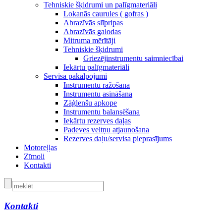
Tehniskie šķidrumi un palīgmateriāli
Lokanās caurules ( gofras )
Abrazīvās slīpripas
Abrazīvās galodas
Mitruma mērītāji
Tehniskie šķidrumi
Griezējinstrumentu saimniecībai
Iekārtu palīgmateriāli
Servisa pakalpojumi
Instrumentu ražošana
Instrumentu asināšana
Zāģlenšu apkope
Instrumentu balansēšana
Iekārtu rezerves daļas
Padeves veltņu atjaunošana
Rezerves daļu/servisa pieprasījums
Motoreļļas
Zīmoli
Kontakti
Kontakti