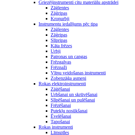
Griezējinstrumenti citu materiālu apstrādei
Zāģlentes
Zāģripas
Kroņurbji
Instrumentu iedalījums pēc tipa
Zāģlentes
Zāģripas
Slīpripas
Kāta frēzes
Urbji
Patronas un cangas
Frēzgalvas
Frēznaži
Vītņu veidošanas instrumenti
Zobenzāģa asmeņi
Rokas elektroinstrumenti
Zāģēšanai
Urbšanai un skrūvēšanai
Slīpēšanai un pulēšanai
Frēzēšanai
Putekļu nosūkšanai
Ēvelēšanai
Tapošanai
Rokas instrumenti
Līmspīles