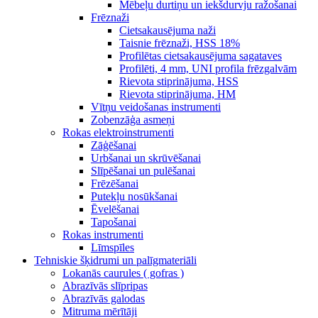
Mēbeļu durtiņu un iekšdurvju ražošanai
Frēznaži
Cietsakausējuma naži
Taisnie frēznaži, HSS 18%
Profilētas cietsakausējuma sagataves
Profilēti, 4 mm, UNI profila frēzgalvām
Rievota stiprinājuma, HSS
Rievota stiprinājuma, HM
Vītņu veidošanas instrumenti
Zobenzāģa asmeņi
Rokas elektroinstrumenti
Zāģēšanai
Urbšanai un skrūvēšanai
Slīpēšanai un pulēšanai
Frēzēšanai
Putekļu nosūkšanai
Ēvelēšanai
Tapošanai
Rokas instrumenti
Līmspīles
Tehniskie šķidrumi un palīgmateriāli
Lokanās caurules ( gofras )
Abrazīvās slīpripas
Abrazīvās galodas
Mitruma mērītāji