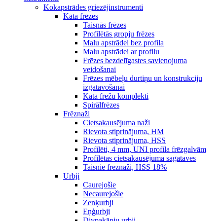
Kokapstrādes griezējinstrumenti
Kāta frēzes
Taisnās frēzes
Profilētās gropju frēzes
Malu apstrādei bez profila
Malu apstrādei ar profilu
Frēzes bezdelīgastes savienojuma
veidošanai
Frēzes mēbeļu durtiņu un konstrukciju
izgatavošanai
Kāta frēžu komplekti
Spirālfrēzes
Frēznaži
Cietsakausējuma naži
Rievota stiprinājuma, HM
Rievota stiprinājuma, HSS
Profilēti, 4 mm, UNI profila frēzgalvām
Profilētas cietsakausējuma sagataves
Taisnie frēznaži, HSS 18%
Urbji
Caurejošie
Necaurejošie
Zenķurbji
Eņģurbji
Divpakāpju urbji