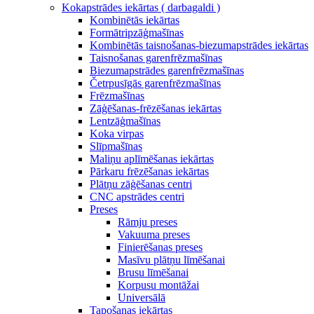
Kokapstrādes iekārtas ( darbagaldi )
Kombinētās iekārtas
Formātripzāģmašīnas
Kombinētās taisnošanas-biezumapstrādes iekārtas
Taisnošanas garenfrēzmašīnas
Biezumapstrādes garenfrēzmašīnas
Četrpusīgās garenfrēzmašīnas
Frēzmašīnas
Zāģēšanas-frēzēšanas iekārtas
Lentzāģmašīnas
Koka virpas
Slīpmašīnas
Maliņu aplīmēšanas iekārtas
Pārkaru frēzēšanas iekārtas
Plātņu zāģēšanas centri
CNC apstrādes centri
Preses
Rāmju preses
Vakuuma preses
Finierēšanas preses
Masīvu plātņu līmēšanai
Brusu līmēšanai
Korpusu montāžai
Universālā
Tapošanas iekārtas