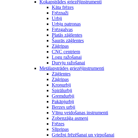
Kokapstrādes griezējinstrumenti
Kāta frēzes
Frēznaži
Urbji
Urbju patronas
Frēzgalvas
Platās zāģlentes
Šaurās zāģlentes
Zāģripas
CNC centriem
Logu ražošanai
Durvju ražošanai
Metālapstrādes griezējinstrumenti
Zāģlentes
Zāģripas
Kroņurbji
Spirālurbji
Gremdurbji
Pakāpjurbji
Berzes urbji
Vītņu veidošanas instrumenti
Zobenzāģa asmeņi
Frēzes
Slīpripas
Griežņi frēzēšanai un virpošanai