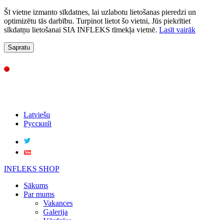
Šī vietne izmanto sīkdatnes, lai uzlabotu lietošanas pieredzi un
optimizētu tās darbību. Turpinot lietot šo vietni, Jūs piekrītiet
sīkdatņu lietošanai SIA INFLEKS tīmekļa vietnē.
Lasīt vairāk
Sapratu
Latviešu
Русский
INFLEKS SHOP
Sākums
Par mums
Vakances
Galerija