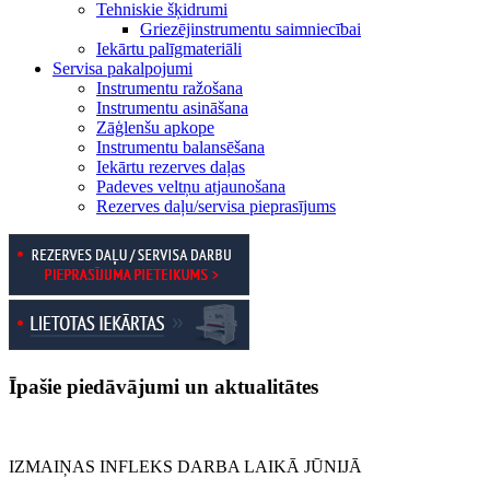
Tehniskie šķidrumi
Griezējinstrumentu saimniecībai
Iekārtu palīgmateriāli
Servisa pakalpojumi
Instrumentu ražošana
Instrumentu asināšana
Zāģlenšu apkope
Instrumentu balansēšana
Iekārtu rezerves daļas
Padeves veltņu atjaunošana
Rezerves daļu/servisa pieprasījums
Īpašie piedāvājumi un aktualitātes
IZMAIŅAS INFLEKS DARBA LAIKĀ JŪNIJĀ