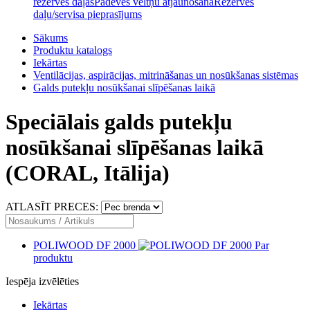
rezerves daļas
Padeves veltņu atjaunošana
Rezerves
daļu/servisa pieprasījums
Sākums
Produktu katalogs
Iekārtas
Ventilācijas, aspirācijas, mitrināšanas un nosūkšanas sistēmas
Galds putekļu nosūkšanai slīpēšanas laikā
Speciālais galds putekļu
nosūkšanai slīpēšanas laikā
(CORAL, Itālija)
ATLASĪT PRECES:
POLIWOOD DF 2000
Par
produktu
Iespēja izvēlēties
Iekārtas