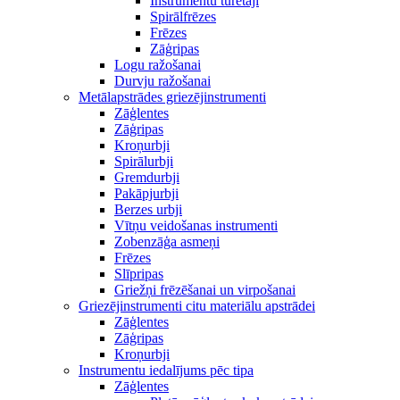
Instrumentu turētāji
Spirālfrēzes
Frēzes
Zāģripas
Logu ražošanai
Durvju ražošanai
Metālapstrādes griezējinstrumenti
Zāģlentes
Zāģripas
Kroņurbji
Spirālurbji
Gremdurbji
Pakāpjurbji
Berzes urbji
Vītņu veidošanas instrumenti
Zobenzāģa asmeņi
Frēzes
Slīpripas
Griežņi frēzēšanai un virpošanai
Griezējinstrumenti citu materiālu apstrādei
Zāģlentes
Zāģripas
Kroņurbji
Instrumentu iedalījums pēc tipa
Zāģlentes