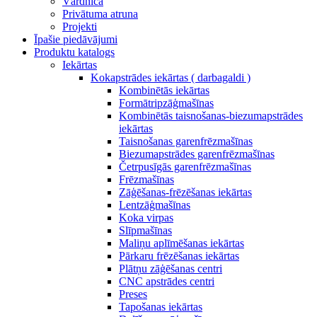
Vārdnīca
Privātuma atruna
Projekti
Īpašie piedāvājumi
Produktu katalogs
Iekārtas
Kokapstrādes iekārtas ( darbagaldi )
Kombinētās iekārtas
Formātripzāģmašīnas
Kombinētās taisnošanas-biezumapstrādes
iekārtas
Taisnošanas garenfrēzmašīnas
Biezumapstrādes garenfrēzmašīnas
Četrpusīgās garenfrēzmašīnas
Frēzmašīnas
Zāģēšanas-frēzēšanas iekārtas
Lentzāģmašīnas
Koka virpas
Slīpmašīnas
Maliņu aplīmēšanas iekārtas
Pārkaru frēzēšanas iekārtas
Plātņu zāģēšanas centri
CNC apstrādes centri
Preses
Tapošanas iekārtas