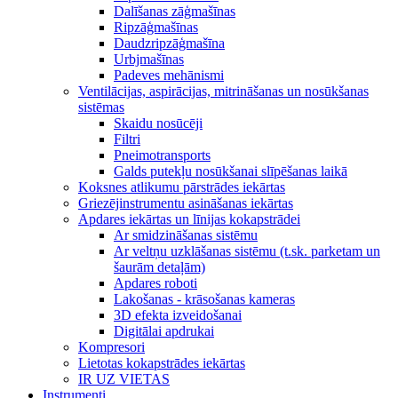
Dalīšanas zāģmašīnas
Ripzāģmašīnas
Daudzripzāģmašīna
Urbjmašīnas
Padeves mehānismi
Ventilācijas, aspirācijas, mitrināšanas un nosūkšanas
sistēmas
Skaidu nosūcēji
Filtri
Pneimotransports
Galds putekļu nosūkšanai slīpēšanas laikā
Koksnes atlikumu pārstrādes iekārtas
Griezējinstrumentu asināšanas iekārtas
Apdares iekārtas un līnijas kokapstrādei
Ar smidzināšanas sistēmu
Ar veltņu uzklāšanas sistēmu (t.sk. parketam un
šaurām detaļām)
Apdares roboti
Lakošanas - krāsošanas kameras
3D efekta izveidošanai
Digitālai apdrukai
Kompresori
Lietotas kokapstrādes iekārtas
IR UZ VIETAS
Instrumenti