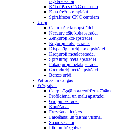
izgatavošanai
Kāta frēzes CNC centriem
Kāta frēžu komplekti
Spirālfrēzes CNC centriem
Urbji
Caurejošie kokapstrādei
Necaurejošie kokapstrādei
Zenķurbji kokapstrādei
Eņģurbji kokapstrādei
Divpakāpju urbji kokapstrādei
Kroņurbji metālapstrādei
Spirālurbji metālapstrādei
Pakāpjurbji metālapstrādei
Gremdurbji metālapstrādei
Berzes urbji
Patronas un cangas
Frēzgalvas
Četrpusīgajām garenfrēzmašīnām
Profilēšanai un malu apstrādei
Gropju iestrādei
Kopēšanai
Frēzēšanai leņķos
Falcēšanai un taisnai virsmai
Saaudzēšanai
Pildiņu frēzgalvas