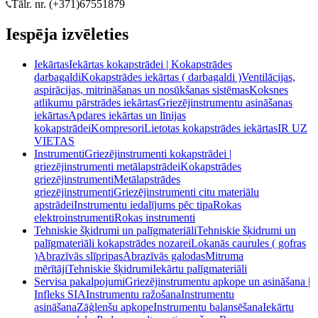
Tālr. nr. (+371)
67551879
Iespēja izvēleties
Iekārtas
Iekārtas kokapstrādei | Kokapstrādes
darbagaldi
Kokapstrādes iekārtas ( darbagaldi )
Ventilācijas,
aspirācijas, mitrināšanas un nosūkšanas sistēmas
Koksnes
atlikumu pārstrādes iekārtas
Griezējinstrumentu asināšanas
iekārtas
Apdares iekārtas un līnijas
kokapstrādei
Kompresori
Lietotas kokapstrādes iekārtas
IR UZ
VIETAS
Instrumenti
Griezējinstrumenti kokapstrādei |
griezējinstrumenti metālapstrādei
Kokapstrādes
griezējinstrumenti
Metālapstrādes
griezējinstrumenti
Griezējinstrumenti citu materiālu
apstrādei
Instrumentu iedalījums pēc tipa
Rokas
elektroinstrumenti
Rokas instrumenti
Tehniskie šķidrumi un palīgmateriāli
Tehniskie šķidrumi un
palīgmateriāli kokapstrādes nozarei
Lokanās caurules ( gofras
)
Abrazīvās slīpripas
Abrazīvās galodas
Mitruma
mērītāji
Tehniskie šķidrumi
Iekārtu palīgmateriāli
Servisa pakalpojumi
Griezējinstrumentu apkope un asināšana |
Infleks SIA
Instrumentu ražošana
Instrumentu
asināšana
Zāģlenšu apkope
Instrumentu balansēšana
Iekārtu