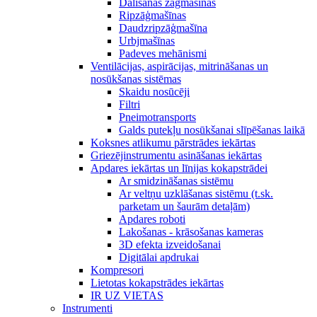
Dalīšanas zāģmašīnas
Ripzāģmašīnas
Daudzripzāģmašīna
Urbjmašīnas
Padeves mehānismi
Ventilācijas, aspirācijas, mitrināšanas un
nosūkšanas sistēmas
Skaidu nosūcēji
Filtri
Pneimotransports
Galds putekļu nosūkšanai slīpēšanas laikā
Koksnes atlikumu pārstrādes iekārtas
Griezējinstrumentu asināšanas iekārtas
Apdares iekārtas un līnijas kokapstrādei
Ar smidzināšanas sistēmu
Ar veltņu uzklāšanas sistēmu (t.sk.
parketam un šaurām detaļām)
Apdares roboti
Lakošanas - krāsošanas kameras
3D efekta izveidošanai
Digitālai apdrukai
Kompresori
Lietotas kokapstrādes iekārtas
IR UZ VIETAS
Instrumenti