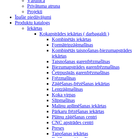
Vārdnīca
Privātuma atruna
Projekti
Īpašie piedāvājumi
Produktu katalogs
Iekārtas
Kokapstrādes iekārtas ( darbagaldi )
Kombinētās iekārtas
Formātripzāģmašīnas
Kombinētās taisnošanas-biezumapstrādes
iekārtas
Taisnošanas garenfrēzmašīnas
Biezumapstrādes garenfrēzmašīnas
Četrpusīgās garenfrēzmašīnas
Frēzmašīnas
Zāģēšanas-frēzēšanas iekārtas
Lentzāģmašīnas
Koka virpas
Slīpmašīnas
Maliņu aplīmēšanas iekārtas
Pārkaru frēzēšanas iekārtas
Plātņu zāģēšanas centri
CNC apstrādes centri
Preses
Tapošanas iekārtas