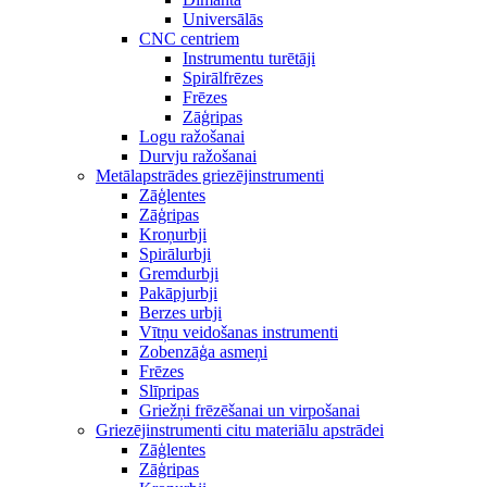
Universālās
CNC centriem
Instrumentu turētāji
Spirālfrēzes
Frēzes
Zāģripas
Logu ražošanai
Durvju ražošanai
Metālapstrādes griezējinstrumenti
Zāģlentes
Zāģripas
Kroņurbji
Spirālurbji
Gremdurbji
Pakāpjurbji
Berzes urbji
Vītņu veidošanas instrumenti
Zobenzāģa asmeņi
Frēzes
Slīpripas
Griežņi frēzēšanai un virpošanai
Griezējinstrumenti citu materiālu apstrādei
Zāģlentes
Zāģripas