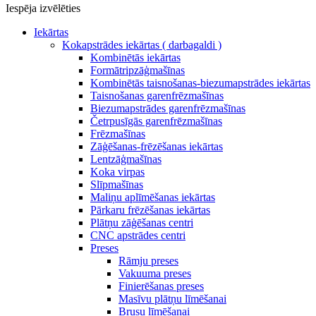
Iespēja izvēlēties
Iekārtas
Kokapstrādes iekārtas ( darbagaldi )
Kombinētās iekārtas
Formātripzāģmašīnas
Kombinētās taisnošanas-biezumapstrādes iekārtas
Taisnošanas garenfrēzmašīnas
Biezumapstrādes garenfrēzmašīnas
Četrpusīgās garenfrēzmašīnas
Frēzmašīnas
Zāģēšanas-frēzēšanas iekārtas
Lentzāģmašīnas
Koka virpas
Slīpmašīnas
Maliņu aplīmēšanas iekārtas
Pārkaru frēzēšanas iekārtas
Plātņu zāģēšanas centri
CNC apstrādes centri
Preses
Rāmju preses
Vakuuma preses
Finierēšanas preses
Masīvu plātņu līmēšanai
Brusu līmēšanai