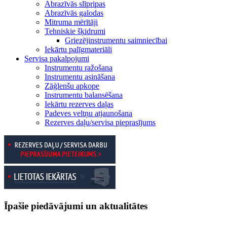
Abrazīvās slīpripas
Abrazīvās galodas
Mitruma mērītāji
Tehniskie šķidrumi
Griezējinstrumentu saimniecībai
Iekārtu palīgmateriāli
Servisa pakalpojumi
Instrumentu ražošana
Instrumentu asināšana
Zāģlenšu apkope
Instrumentu balansēšana
Iekārtu rezerves daļas
Padeves veltņu atjaunošana
Rezerves daļu/servisa pieprasījums
Īpašie piedāvājumi un aktualitātes