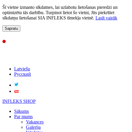
Šī vietne izmanto sīkdatnes, lai uzlabotu lietošanas pieredzi un
optimizētu tās darbību. Turpinot lietot šo vietni, Jūs piekrītiet
sīkdatņu lietošanai SIA INFLEKS tīmekļa vietnē.
Lasīt vairāk
Sapratu
Latviešu
Русский
INFLEKS SHOP
Sākums
Par mums
Vakances
Galerija