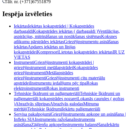
Tālr. nr. (+371)
67551879
Iespēja izvēleties
Iekārtas
Iekārtas kokapstrādei | Kokapstrādes
darbagaldi
Kokapstrādes iekārtas ( darbagaldi )
Ventilācijas,
aspirācijas, mitrināšanas un nosūkšanas sistēmas
Koksnes
atlikumu pārstrādes iekārtas
Griezējinstrumentu asināšanas
iekārtas
Apdares iekārtas un līnijas
kokapstrādei
Kompresori
Lietotas kokapstrādes iekārtas
IR UZ
VIETAS
Instrumenti
Griezējinstrumenti kokapstrādei |
griezējinstrumenti metālapstrādei
Kokapstrādes
griezējinstrumenti
Metālapstrādes
griezējinstrumenti
Griezējinstrumenti citu materiālu
apstrādei
Instrumentu iedalījums pēc tipa
Rokas
elektroinstrumenti
Rokas instrumenti
Tehniskie šķidrumi un palīgmateriāli
Tehniskie šķidrumi un
palīgmateriāli kokapstrādes nozarei
Lokanās caurules ( gofras
)
Abrazīvās slīpripas
Abrazīvās galodas
Mitruma
mērītāji
Tehniskie šķidrumi
Iekārtu palīgmateriāli
Servisa pakalpojumi
Griezējinstrumentu apkope un asināšana |
Infleks SIA
Instrumentu ražošana
Instrumentu
asināšana
Zāģlenšu apkope
Instrumentu balansēšana
Iekārtu