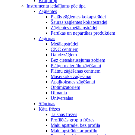
Kroņurbji
Instrumentu iedalījums pēc tipa
Zāģlentes
Platās zāģlentes kokapstrādei
Šaurās zāģlentes kokapstrādei
Zāģlentes metālapstrādei
Pārtikas un nepārtikas produktiem
Zāģripas
Metālapstrādei
CNC centriem
Daudzzāģiem
Bez cietsakausējuma zobiem
Plātņu materiālu zāģēšanai
Plātņu zāģēšanas centriem
Masīvkoka zāģēšanai
Apaļkoksnes zāģēšanai
Optimizatoriem
Dimanta
Universālās
Slīpripas
Kāta frēzes
Taisnās frēzes
Profilētās gropju frēzes
Malu apstrādei bez profila
Malu apstrādei ar profilu