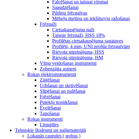
Falcēšanai un taisnai virsmai
Saaudzēšanai
Pildiņu frēzgalvas
Mēbeļu durtiņu un iekšdurvju ražošanai
Frēznaži
Cietsakausējuma naži
Taisnie frēznaži, HSS 18%
Profilētas cietsakausējuma sagataves
Profilēti, 4 mm, UNI profila frēzgalvām
Rievota stiprinājuma, HSS
Rievota stiprinājuma, HM
Vītņu veidošanas instrumenti
Zobenzāģa asmeņi
Rokas elektroinstrumenti
Zāģēšanai
Urbšanai un skrūvēšanai
Slīpēšanai un pulēšanai
Frēzēšanai
Putekļu nosūkšanai
Ēvelēšanai
Tapošanai
Rokas instrumenti
Līmspīles
Tehniskie šķidrumi un palīgmateriāli
Lokanās caurules ( gofras )