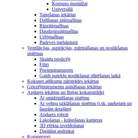
Korpusu montāžai
Universālā
Tapošanas iekārtas
Dalīšanas zāģmašīnas
Ripzāģmašīnas
Daudzripzāģmašīna
Urbjmašīnas
Padeves mehānismi
Ventilācijas, aspirācijas, mitrināšanas un nosūkšanas
sistēmas
Skaidu nosūcēji
Filtri
Pneimotransports
Galds putekļu nosūkšanai slīpēšanas laikā
Koksnes atlikumu pārstrādes iekārtas
Griezējinstrumentu asināšanas iekārtas
Apdares iekārtas un līnijas kokapstrādei
Ar smidzināšanas sistēmu
Ar veltņu uzklāšanas sistēmu (t.sk. parketam un
šaurām detaļām)
Apdares roboti
Lakošanas - krāsošanas kameras
3D efekta izveidošanai
Digitālai apdrukai
Kompresori