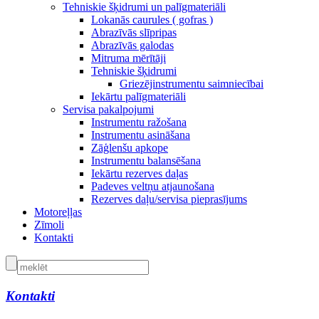
Tehniskie šķidrumi un palīgmateriāli
Lokanās caurules ( gofras )
Abrazīvās slīpripas
Abrazīvās galodas
Mitruma mērītāji
Tehniskie šķidrumi
Griezējinstrumentu saimniecībai
Iekārtu palīgmateriāli
Servisa pakalpojumi
Instrumentu ražošana
Instrumentu asināšana
Zāģlenšu apkope
Instrumentu balansēšana
Iekārtu rezerves daļas
Padeves veltņu atjaunošana
Rezerves daļu/servisa pieprasījums
Motoreļļas
Zīmoli
Kontakti
Kontakti