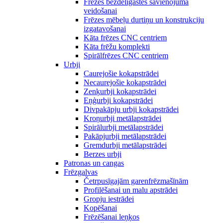
Frēzes bezdelīgastes savienojuma
veidošanai
Frēzes mēbeļu durtiņu un konstrukciju
izgatavošanai
Kāta frēzes CNC centriem
Kāta frēžu komplekti
Spirālfrēzes CNC centriem
Urbji
Caurejošie kokapstrādei
Necaurejošie kokapstrādei
Zenķurbji kokapstrādei
Eņģurbji kokapstrādei
Divpakāpju urbji kokapstrādei
Kroņurbji metālapstrādei
Spirālurbji metālapstrādei
Pakāpjurbji metālapstrādei
Gremdurbji metālapstrādei
Berzes urbji
Patronas un cangas
Frēzgalvas
Četrpusīgajām garenfrēzmašīnām
Profilēšanai un malu apstrādei
Gropju iestrādei
Kopēšanai
Frēzēšanai leņķos