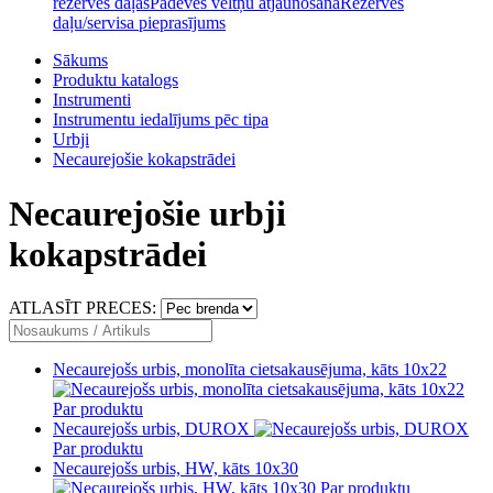
rezerves daļas
Padeves veltņu atjaunošana
Rezerves
daļu/servisa pieprasījums
Sākums
Produktu katalogs
Instrumenti
Instrumentu iedalījums pēc tipa
Urbji
Necaurejošie kokapstrādei
Necaurejošie urbji
kokapstrādei
ATLASĪT PRECES:
Necaurejošs urbis, monolīta cietsakausējuma, kāts 10x22
Par produktu
Necaurejošs urbis, DUROX
Par produktu
Necaurejošs urbis, HW, kāts 10x30
Par produktu