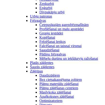
Zenķurbji
Eņģurbji
Divpakāpju urbji
Urbju patronas
Frēzgalvas
Četrpusīgajām garenfrēzmašīnām
Profilēšanai un malu apstrādei
Gropju iestrādei
Kopēšanai
Frēzēšanai leņķos
Falcēšanai un taisnai virsmai
Saaudzēšanai
Pildiņu frēzgalvas
Mēbeļu durtiņu un iekšdurvju ražošanai
Platās zāģlentes
Šaurās zāģlentes
Zāģripas
Daudzzāģiem
Bez cietsakausējuma zobiem
Plātņu materiālu zāģēšanai
Plātņu zāģēšanas centriem
Masīvkoka zāģēšanai
Apaļkoksnes zāģēšanai
Optimizatoriem
Dimanta