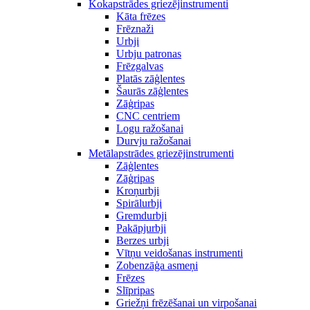
Kokapstrādes griezējinstrumenti
Kāta frēzes
Frēznaži
Urbji
Urbju patronas
Frēzgalvas
Platās zāģlentes
Šaurās zāģlentes
Zāģripas
CNC centriem
Logu ražošanai
Durvju ražošanai
Metālapstrādes griezējinstrumenti
Zāģlentes
Zāģripas
Kroņurbji
Spirālurbji
Gremdurbji
Pakāpjurbji
Berzes urbji
Vītņu veidošanas instrumenti
Zobenzāģa asmeņi
Frēzes
Slīpripas
Griežņi frēzēšanai un virpošanai