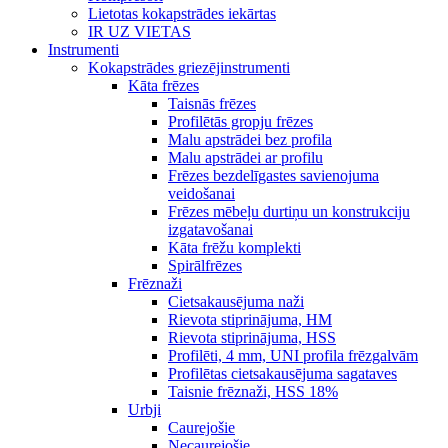
Lietotas kokapstrādes iekārtas
IR UZ VIETAS
Instrumenti
Kokapstrādes griezējinstrumenti
Kāta frēzes
Taisnās frēzes
Profilētās gropju frēzes
Malu apstrādei bez profila
Malu apstrādei ar profilu
Frēzes bezdelīgastes savienojuma
veidošanai
Frēzes mēbeļu durtiņu un konstrukciju
izgatavošanai
Kāta frēžu komplekti
Spirālfrēzes
Frēznaži
Cietsakausējuma naži
Rievota stiprinājuma, HM
Rievota stiprinājuma, HSS
Profilēti, 4 mm, UNI profila frēzgalvām
Profilētas cietsakausējuma sagataves
Taisnie frēznaži, HSS 18%
Urbji
Caurejošie
Necaurejošie