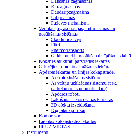
Dalīšanas zāģmašīnas
Ripzāģmašīnas
Daudzripzāģmašīna
Urbjmašīnas
Padeves mehānismi
Ventilācijas, aspirācijas, mitrināšanas un
nosūkšanas sistēmas
Skaidu nosūcēji
Filtri
Pneimotransports
Galds putekļu nosūkšanai slīpēšanas laikā
Koksnes atlikumu pārstrādes iekārtas
Griezējinstrumentu asināšanas iekārtas
Apdares iekārtas un līnijas kokapstrādei
Ar smidzināšanas sistēmu
Ar veltņu uzklāšanas sistēmu (t.sk.
parketam un šaurām detaļām)
Apdares roboti
Lakošanas - krāsošanas kameras
3D efekta izveidošanai
Digitālai apdrukai
Kompresori
Lietotas kokapstrādes iekārtas
IR UZ VIETAS
Instrumenti