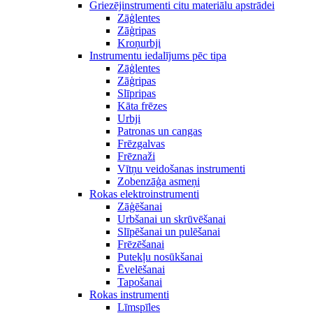
Griezējinstrumenti citu materiālu apstrādei
Zāģlentes
Zāģripas
Kroņurbji
Instrumentu iedalījums pēc tipa
Zāģlentes
Zāģripas
Slīpripas
Kāta frēzes
Urbji
Patronas un cangas
Frēzgalvas
Frēznaži
Vītņu veidošanas instrumenti
Zobenzāģa asmeņi
Rokas elektroinstrumenti
Zāģēšanai
Urbšanai un skrūvēšanai
Slīpēšanai un pulēšanai
Frēzēšanai
Putekļu nosūkšanai
Ēvelēšanai
Tapošanai
Rokas instrumenti
Līmspīles