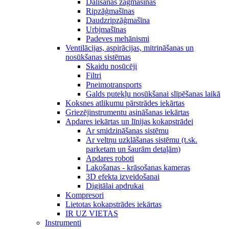
Dalīšanas zāģmašīnas
Ripzāģmašīnas
Daudzripzāģmašīna
Urbjmašīnas
Padeves mehānismi
Ventilācijas, aspirācijas, mitrināšanas un
nosūkšanas sistēmas
Skaidu nosūcēji
Filtri
Pneimotransports
Galds putekļu nosūkšanai slīpēšanas laikā
Koksnes atlikumu pārstrādes iekārtas
Griezējinstrumentu asināšanas iekārtas
Apdares iekārtas un līnijas kokapstrādei
Ar smidzināšanas sistēmu
Ar veltņu uzklāšanas sistēmu (t.sk.
parketam un šaurām detaļām)
Apdares roboti
Lakošanas - krāsošanas kameras
3D efekta izveidošanai
Digitālai apdrukai
Kompresori
Lietotas kokapstrādes iekārtas
IR UZ VIETAS
Instrumenti