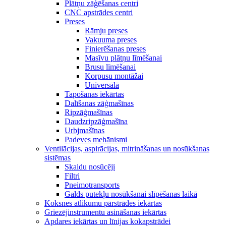
Plātņu zāģēšanas centri
CNC apstrādes centri
Preses
Rāmju preses
Vakuuma preses
Finierēšanas preses
Masīvu plātņu līmēšanai
Brusu līmēšanai
Korpusu montāžai
Universālā
Tapošanas iekārtas
Dalīšanas zāģmašīnas
Ripzāģmašīnas
Daudzripzāģmašīna
Urbjmašīnas
Padeves mehānismi
Ventilācijas, aspirācijas, mitrināšanas un nosūkšanas
sistēmas
Skaidu nosūcēji
Filtri
Pneimotransports
Galds putekļu nosūkšanai slīpēšanas laikā
Koksnes atlikumu pārstrādes iekārtas
Griezējinstrumentu asināšanas iekārtas
Apdares iekārtas un līnijas kokapstrādei