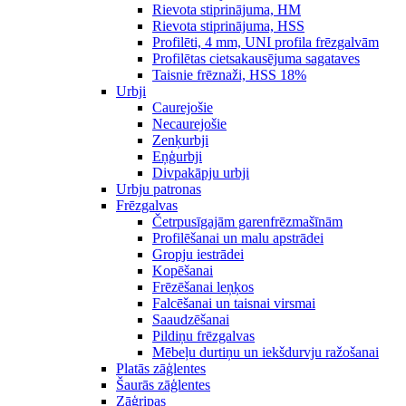
Rievota stiprinājuma, HM
Rievota stiprinājuma, HSS
Profilēti, 4 mm, UNI profila frēzgalvām
Profilētas cietsakausējuma sagataves
Taisnie frēznaži, HSS 18%
Urbji
Caurejošie
Necaurejošie
Zenķurbji
Eņģurbji
Divpakāpju urbji
Urbju patronas
Frēzgalvas
Četrpusīgajām garenfrēzmašīnām
Profilēšanai un malu apstrādei
Gropju iestrādei
Kopēšanai
Frēzēšanai leņķos
Falcēšanai un taisnai virsmai
Saaudzēšanai
Pildiņu frēzgalvas
Mēbeļu durtiņu un iekšdurvju ražošanai
Platās zāģlentes
Šaurās zāģlentes
Zāģripas