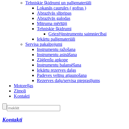
Tehniskie šķidrumi un palīgmateriāli
Lokanās caurules ( gofras )
Abrazīvās slīpripas
Abrazīvās galodas
Mitruma mērītāji
Tehniskie šķidrumi
Griezējinstrumentu saimniecībai
Iekārtu palīgmateriāli
Servisa pakalpojumi
Instrumentu ražošana
Instrumentu asināšana
Zāģlenšu apkope
Instrumentu balansēšana
Iekārtu rezerves daļas
Padeves veltņu atjaunošana
Rezerves daļu/servisa pieprasījums
Motoreļļas
Zīmoli
Kontakti
Kontakti