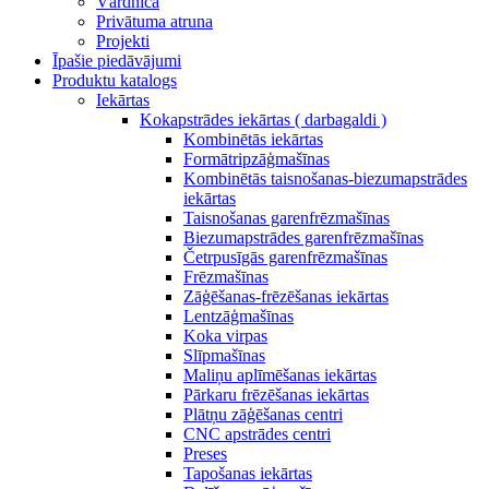
Vārdnīca
Privātuma atruna
Projekti
Īpašie piedāvājumi
Produktu katalogs
Iekārtas
Kokapstrādes iekārtas ( darbagaldi )
Kombinētās iekārtas
Formātripzāģmašīnas
Kombinētās taisnošanas-biezumapstrādes
iekārtas
Taisnošanas garenfrēzmašīnas
Biezumapstrādes garenfrēzmašīnas
Četrpusīgās garenfrēzmašīnas
Frēzmašīnas
Zāģēšanas-frēzēšanas iekārtas
Lentzāģmašīnas
Koka virpas
Slīpmašīnas
Maliņu aplīmēšanas iekārtas
Pārkaru frēzēšanas iekārtas
Plātņu zāģēšanas centri
CNC apstrādes centri
Preses
Tapošanas iekārtas