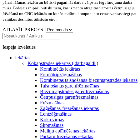
pārasināšanas reizēm un būtiski pagarinās darba vārpstas iegultņojuma darba
mūžs. Pēdējais ir īpaši būtiski tiem, kas izmanto ātrgaitas vārpstas četrpusīgajā
frēzēšanā un CNC iekārtās un kur šo mašīnu komponentu cenas var sasniegt pat
vairākus desmitus tūkstošu eiro.
ATLASĪT PRECES:
Iespēja izvēlēties
Iekārtas
Kokapstrādes iekārtas ( darbagaldi )
Kombinētās iekārtas
Formātripzāģmašīnas
Kombinētās taisnošanas-biezumapstrādes iekārtas
Taisnošanas garenfrēzmašīnas
Biezumapstrādes garenfrēzmašīnas
Četrpusīgās garenfrēzmašīnas
Frēzmašīnas
Zāģēšanas-frēzēšanas iekārtas
Lentzāģmašīnas
Koka virpas
Slīpmašīnas
Maliņu aplīmēšanas iekārtas
Pārkaru frēzēšanas iekārtas