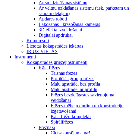
Ar smidzināšanas sistēmu
Ar veltņu uzklāšanas sistēmu (t.sk. parketam un
šaurām detaļām)
Apdares roboti
Lakošanas - krāsošanas kameras
3D efekta izveidošanai
Digitālai apdrukai
Kompresori
Lietotas kokapstrādes iekārtas
IR UZ VIETAS
Instrumenti
Kokapstrādes griezējinstrumenti
Kāta frēzes
Taisnās frēzes
Profilētās gropju frēzes
Malu apstrādei bez profila
Malu apstrādei ar profilu
Frēzes bezdelīgastes savienojuma
veidošanai
Frēzes mēbeļu durtiņu un konstrukciju
izgatavošanai
Kāta frēžu komplekti
Spirālfrēzes
Frēznaži
Cietsakausējuma naži