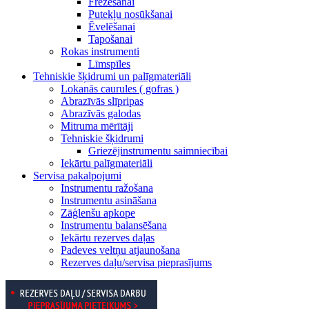
Frēzēšanai
Putekļu nosūkšanai
Ēvelēšanai
Tapošanai
Rokas instrumenti
Līmspīles
Tehniskie šķidrumi un palīgmateriāli
Lokanās caurules ( gofras )
Abrazīvās slīpripas
Abrazīvās galodas
Mitruma mērītāji
Tehniskie šķidrumi
Griezējinstrumentu saimniecībai
Iekārtu palīgmateriāli
Servisa pakalpojumi
Instrumentu ražošana
Instrumentu asināšana
Zāģlenšu apkope
Instrumentu balansēšana
Iekārtu rezerves daļas
Padeves veltņu atjaunošana
Rezerves daļu/servisa pieprasījums