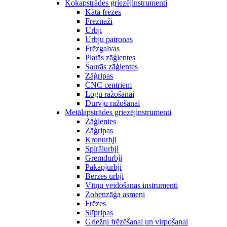
Kokapstrādes griezējinstrumenti
Kāta frēzes
Frēznaži
Urbji
Urbju patronas
Frēzgalvas
Platās zāģlentes
Šaurās zāģlentes
Zāģripas
CNC centriem
Logu ražošanai
Durvju ražošanai
Metālapstrādes griezējinstrumenti
Zāģlentes
Zāģripas
Kroņurbji
Spirālurbji
Gremdurbji
Pakāpjurbji
Berzes urbji
Vītņu veidošanas instrumenti
Zobenzāģa asmeņi
Frēzes
Slīpripas
Griežņi frēzēšanai un virpošanai