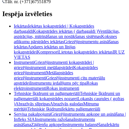
Tālr. nr. (+371)
67551879
Iespēja izvēleties
Iekārtas
Iekārtas kokapstrādei | Kokapstrādes
darbagaldi
Kokapstrādes iekārtas ( darbagaldi )
Ventilācijas,
aspirācijas, mitrināšanas un nosūkšanas sistēmas
Koksnes
atlikumu pārstrādes iekārtas
Griezējinstrumentu asināšanas
iekārtas
Apdares iekārtas un līnijas
kokapstrādei
Kompresori
Lietotas kokapstrādes iekārtas
IR UZ
VIETAS
Instrumenti
Griezējinstrumenti kokapstrādei |
griezējinstrumenti metālapstrādei
Kokapstrādes
griezējinstrumenti
Metālapstrādes
griezējinstrumenti
Griezējinstrumenti citu materiālu
apstrādei
Instrumentu iedalījums pēc tipa
Rokas
elektroinstrumenti
Rokas instrumenti
Tehniskie šķidrumi un palīgmateriāli
Tehniskie šķidrumi un
palīgmateriāli kokapstrādes nozarei
Lokanās caurules ( gofras
)
Abrazīvās slīpripas
Abrazīvās galodas
Mitruma
mērītāji
Tehniskie šķidrumi
Iekārtu palīgmateriāli
Servisa pakalpojumi
Griezējinstrumentu apkope un asināšana |
Infleks SIA
Instrumentu ražošana
Instrumentu
asināšana
Zāģlenšu apkope
Instrumentu balansēšana
Iekārtu