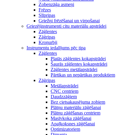
Zobenzāģa asmeņi
Frēzes
Slīpripas
Griežņi frēzēšanai un virpošanai
Griezējinstrumenti citu materiālu apstrādei
Zāģlentes
Zāģripas
Kroņurbji
Instrumentu iedalījums pēc tipa
Zāģlentes
Platās zāģlentes kokapstrādei
Šaurās zāģlentes kokapstrādei
Zāģlentes metālapstrādei
Pārtikas un nepārtikas produktiem
Zāģripas
Metālapstrādei
CNC centriem
Daudzzāģiem
Bez cietsakausējuma zobiem
Plātņu materiālu zāģēšanai
Plātņu zāģēšanas centriem
Masīvkoka zāģēšanai
Apaļkoksnes zāģēšanai
Optimizatoriem
Dimanta