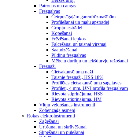
Berzes urbji
Patronas un cangas
Frēzgalvas
Četrpusīgajām garenfrēzmašīnām
Profilēšanai un malu apstrādei
Gropju iestrādei
Kopēšanai
Frēzēšanai leņķos
Falcēšanai un taisnai virsmai
Saaudzēšanai
Pildiņu frēzgalvas
Mēbeļu durtiņu un iekšdurvju ražošanai
Frēznaži
Cietsakausējuma naži
Taisnie frēznaži, HSS 18%
Profilētas cietsakausējuma sagataves
Profilēti, 4 mm, UNI profila frēzgalvām
Rievota stiprinājuma, HSS
Rievota stiprinājuma, HM
Vītņu veidošanas instrumenti
Zobenzāģa asmeņi
Rokas elektroinstrumenti
Zāģēšanai
Urbšanai un skrūvēšanai
Slīpēšanai un pulēšanai