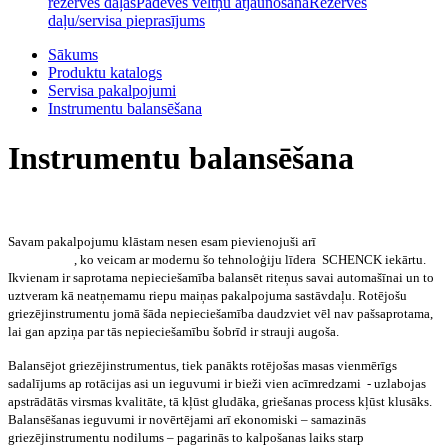
rezerves daļas
Padeves veltņu atjaunošana
Rezerves
daļu/servisa pieprasījums
Sākums
Produktu katalogs
Servisa pakalpojumi
Instrumentu balansēšana
Instrumentu balansēšana
Savam pakalpojumu klāstam nesen esam pievienojuši arī
griezējinstrumentu
balansēšanu
, ko veicam ar modernu šo tehnoloģiju līdera SCHENCK iekārtu.
Ikvienam ir saprotama nepieciešamība balansēt riteņus savai automašīnai un to
uztveram kā neatņemamu riepu maiņas pakalpojuma sastāvdaļu. Rotējošu
griezējinstrumentu jomā šāda nepieciešamība daudzviet vēl nav pašsaprotama,
lai gan apziņa par tās nepieciešamību šobrīd ir strauji augoša.
Balansējot griezējinstrumentus, tiek panākts rotējošas masas vienmērīgs
sadalījums ap rotācijas asi un ieguvumi ir bieži vien acīmredzami - uzlabojas
apstrādātās virsmas kvalitāte, tā kļūst gludāka, griešanas process kļūst klusāks.
Balansēšanas ieguvumi ir novērtējami arī ekonomiski – samazinās
griezējinstrumentu nodilums – pagarinās to kalpošanas laiks starp