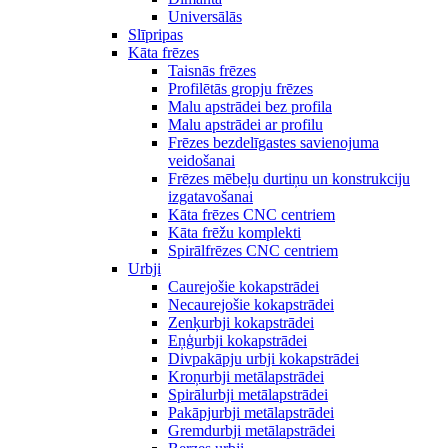
Universālās
Slīpripas
Kāta frēzes
Taisnās frēzes
Profilētās gropju frēzes
Malu apstrādei bez profila
Malu apstrādei ar profilu
Frēzes bezdelīgastes savienojuma
veidošanai
Frēzes mēbeļu durtiņu un konstrukciju
izgatavošanai
Kāta frēzes CNC centriem
Kāta frēžu komplekti
Spirālfrēzes CNC centriem
Urbji
Caurejošie kokapstrādei
Necaurejošie kokapstrādei
Zenķurbji kokapstrādei
Eņģurbji kokapstrādei
Divpakāpju urbji kokapstrādei
Kroņurbji metālapstrādei
Spirālurbji metālapstrādei
Pakāpjurbji metālapstrādei
Gremdurbji metālapstrādei