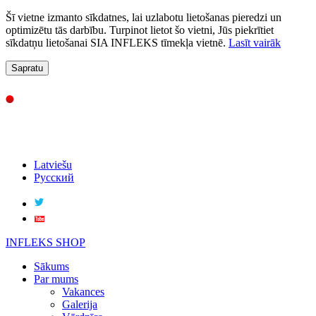
Šī vietne izmanto sīkdatnes, lai uzlabotu lietošanas pieredzi un
optimizētu tās darbību. Turpinot lietot šo vietni, Jūs piekrītiet
sīkdatņu lietošanai SIA INFLEKS tīmekļa vietnē.
Lasīt vairāk
Sapratu
Latviešu
Русский
INFLEKS SHOP
Sākums
Par mums
Vakances
Galerija