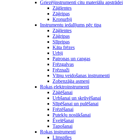
Griezējinstrumenti citu materiālu apstrādei
Zāģlentes
Zāģripas
Kroņurbji
Instrumentu iedalījums pēc tipa
Zāģlentes
Zāģripas
Slīpripas
Kāta frēzes
Urbji
Patronas un cangas
Frēzgalvas
Frēznaži
Vītņu veidošanas instrumenti
Zobenzāģa asmeņi
Rokas elektroinstrumenti
Zāģēšanai
Urbšanai un skrūvēšanai
Slīpēšanai un pulēšanai
Frēzēšanai
Putekļu nosūkšanai
Ēvelēšanai
Tapošanai
Rokas instrumenti
Līmspīles