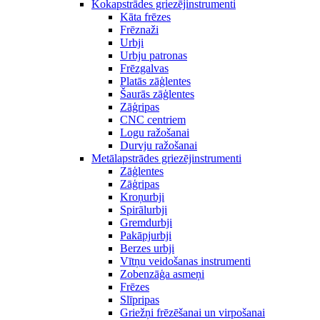
Kokapstrādes griezējinstrumenti
Kāta frēzes
Frēznaži
Urbji
Urbju patronas
Frēzgalvas
Platās zāģlentes
Šaurās zāģlentes
Zāģripas
CNC centriem
Logu ražošanai
Durvju ražošanai
Metālapstrādes griezējinstrumenti
Zāģlentes
Zāģripas
Kroņurbji
Spirālurbji
Gremdurbji
Pakāpjurbji
Berzes urbji
Vītņu veidošanas instrumenti
Zobenzāģa asmeņi
Frēzes
Slīpripas
Griežņi frēzēšanai un virpošanai