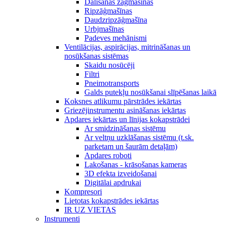
Dalīšanas zāģmašīnas
Ripzāģmašīnas
Daudzripzāģmašīna
Urbjmašīnas
Padeves mehānismi
Ventilācijas, aspirācijas, mitrināšanas un
nosūkšanas sistēmas
Skaidu nosūcēji
Filtri
Pneimotransports
Galds putekļu nosūkšanai slīpēšanas laikā
Koksnes atlikumu pārstrādes iekārtas
Griezējinstrumentu asināšanas iekārtas
Apdares iekārtas un līnijas kokapstrādei
Ar smidzināšanas sistēmu
Ar veltņu uzklāšanas sistēmu (t.sk.
parketam un šaurām detaļām)
Apdares roboti
Lakošanas - krāsošanas kameras
3D efekta izveidošanai
Digitālai apdrukai
Kompresori
Lietotas kokapstrādes iekārtas
IR UZ VIETAS
Instrumenti