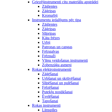
Griezējinstrumenti citu materiālu apstrādei
Zāģlentes
Zāģripas
Kroņurbji
Instrumentu iedalījums pēc tipa
Zāģlentes
Zāģripas
Slīpripas
Kāta frēzes
Urbji
Patronas un cangas
Frēzgalvas
Frēznaži
Vītņu veidošanas instrumenti
Zobenzāģa asmeņi
Rokas elektroinstrumenti
Zāģēšanai
Urbšanai un skrūvēšanai
Slīpēšanai un pulēšanai
Frēzēšanai
Putekļu nosūkšanai
Ēvelēšanai
Tapošanai
Rokas instrumenti
Līmspīles