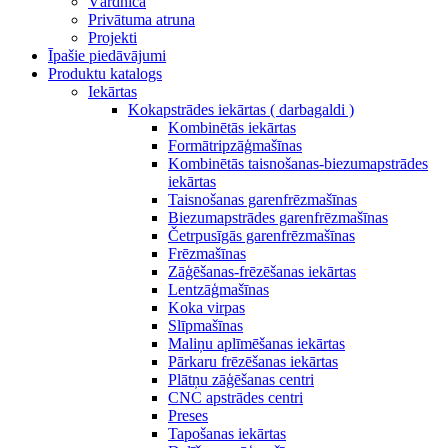
Vārdnīca
Privātuma atruna
Projekti
Īpašie piedāvājumi
Produktu katalogs
Iekārtas
Kokapstrādes iekārtas ( darbagaldi )
Kombinētās iekārtas
Formātripzāģmašīnas
Kombinētās taisnošanas-biezumapstrādes
iekārtas
Taisnošanas garenfrēzmašīnas
Biezumapstrādes garenfrēzmašīnas
Četrpusīgās garenfrēzmašīnas
Frēzmašīnas
Zāģēšanas-frēzēšanas iekārtas
Lentzāģmašīnas
Koka virpas
Slīpmašīnas
Maliņu aplīmēšanas iekārtas
Pārkaru frēzēšanas iekārtas
Plātņu zāģēšanas centri
CNC apstrādes centri
Preses
Tapošanas iekārtas