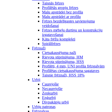
Taisnās frēzes
Profilētās gropju frēzes
Malu apstrādei bez profila
Malu apstrādei ar profilu
Frēzes bezdelīgastes savienojuma
veidošanai
Frēzes mēbeļu durtiņu un konstrukciju
izgatavošanai
Kāta frēžu komplekti
Spirālfrēzes
Frēznaži
Cietsakausējuma naži
Rievota stiprinājuma, HM
Rievota stiprinājuma, HSS
Profilēti, 4 mm, UNI profila frēzgalvām
Profilētas cietsakausējuma sagataves
Taisnie frēznaži, HSS 18%
Urbji
Caurejošie
Necaurejošie
Zenķurbji
Eņģurbji
Divpakāpju urbji
Urbju patronas
Frēzgalvas