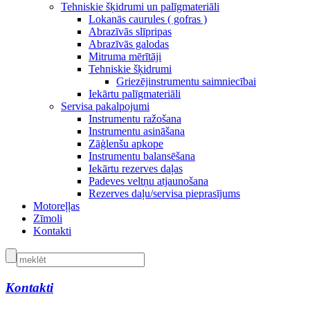
Tehniskie šķidrumi un palīgmateriāli
Lokanās caurules ( gofras )
Abrazīvās slīpripas
Abrazīvās galodas
Mitruma mērītāji
Tehniskie šķidrumi
Griezējinstrumentu saimniecībai
Iekārtu palīgmateriāli
Servisa pakalpojumi
Instrumentu ražošana
Instrumentu asināšana
Zāģlenšu apkope
Instrumentu balansēšana
Iekārtu rezerves daļas
Padeves veltņu atjaunošana
Rezerves daļu/servisa pieprasījums
Motoreļļas
Zīmoli
Kontakti
Kontakti