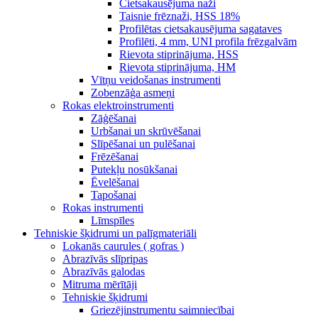
Cietsakausējuma naži
Taisnie frēznaži, HSS 18%
Profilētas cietsakausējuma sagataves
Profilēti, 4 mm, UNI profila frēzgalvām
Rievota stiprinājuma, HSS
Rievota stiprinājuma, HM
Vītņu veidošanas instrumenti
Zobenzāģa asmeņi
Rokas elektroinstrumenti
Zāģēšanai
Urbšanai un skrūvēšanai
Slīpēšanai un pulēšanai
Frēzēšanai
Putekļu nosūkšanai
Ēvelēšanai
Tapošanai
Rokas instrumenti
Līmspīles
Tehniskie šķidrumi un palīgmateriāli
Lokanās caurules ( gofras )
Abrazīvās slīpripas
Abrazīvās galodas
Mitruma mērītāji
Tehniskie šķidrumi
Griezējinstrumentu saimniecībai