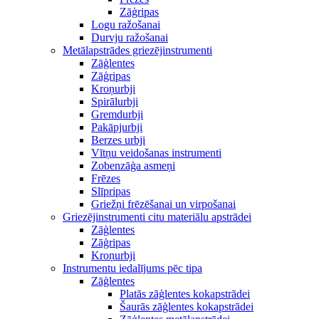
Zāģripas
Logu ražošanai
Durvju ražošanai
Metālapstrādes griezējinstrumenti
Zāģlentes
Zāģripas
Kroņurbji
Spirālurbji
Gremdurbji
Pakāpjurbji
Berzes urbji
Vītņu veidošanas instrumenti
Zobenzāģa asmeņi
Frēzes
Slīpripas
Griežņi frēzēšanai un virpošanai
Griezējinstrumenti citu materiālu apstrādei
Zāģlentes
Zāģripas
Kroņurbji
Instrumentu iedalījums pēc tipa
Zāģlentes
Platās zāģlentes kokapstrādei
Šaurās zāģlentes kokapstrādei