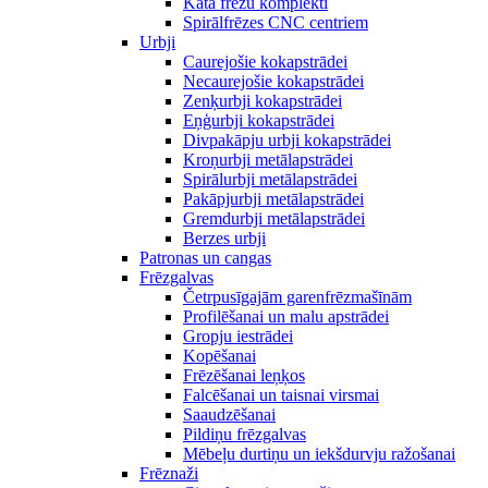
Kāta frēžu komplekti
Spirālfrēzes CNC centriem
Urbji
Caurejošie kokapstrādei
Necaurejošie kokapstrādei
Zenķurbji kokapstrādei
Eņģurbji kokapstrādei
Divpakāpju urbji kokapstrādei
Kroņurbji metālapstrādei
Spirālurbji metālapstrādei
Pakāpjurbji metālapstrādei
Gremdurbji metālapstrādei
Berzes urbji
Patronas un cangas
Frēzgalvas
Četrpusīgajām garenfrēzmašīnām
Profilēšanai un malu apstrādei
Gropju iestrādei
Kopēšanai
Frēzēšanai leņķos
Falcēšanai un taisnai virsmai
Saaudzēšanai
Pildiņu frēzgalvas
Mēbeļu durtiņu un iekšdurvju ražošanai
Frēznaži