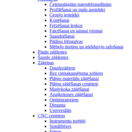
Četrpusīgajām garenfrēzmašīnām
Profilēšanai un malu apstrādei
Gropju iestrādei
Kopēšanai
Frēzēšanai leņķos
Falcēšanai un taisnai virsmai
Saaudzēšanai
Pildiņu frēzgalvas
Mēbeļu durtiņu un iekšdurvju ražošanai
Platās zāģlentes
Šaurās zāģlentes
Zāģripas
Daudzzāģiem
Bez cietsakausējuma zobiem
Plātņu materiālu zāģēšanai
Plātņu zāģēšanas centriem
Masīvkoka zāģēšanai
Apaļkoksnes zāģēšanai
Optimizatoriem
Dimanta
Universālās
CNC centriem
Instrumentu turētāji
Spirālfrēzes
Frēzes