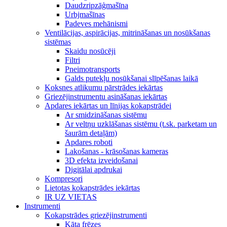
Daudzripzāģmašīna
Urbjmašīnas
Padeves mehānismi
Ventilācijas, aspirācijas, mitrināšanas un nosūkšanas
sistēmas
Skaidu nosūcēji
Filtri
Pneimotransports
Galds putekļu nosūkšanai slīpēšanas laikā
Koksnes atlikumu pārstrādes iekārtas
Griezējinstrumentu asināšanas iekārtas
Apdares iekārtas un līnijas kokapstrādei
Ar smidzināšanas sistēmu
Ar veltņu uzklāšanas sistēmu (t.sk. parketam un
šaurām detaļām)
Apdares roboti
Lakošanas - krāsošanas kameras
3D efekta izveidošanai
Digitālai apdrukai
Kompresori
Lietotas kokapstrādes iekārtas
IR UZ VIETAS
Instrumenti
Kokapstrādes griezējinstrumenti
Kāta frēzes