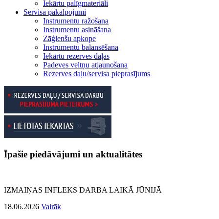
Iekārtu palīgmateriāli
Servisa pakalpojumi
Instrumentu ražošana
Instrumentu asināšana
Zāģlenšu apkope
Instrumentu balansēšana
Iekārtu rezerves daļas
Padeves veltņu atjaunošana
Rezerves daļu/servisa pieprasījums
Īpašie piedāvājumi un aktualitātes
IZMAIŅAS INFLEKS DARBA LAIKĀ JŪNIJĀ
18.06.2026
Vairāk