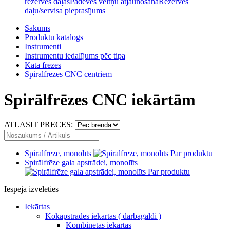
rezerves daļas
Padeves veltņu atjaunošana
Rezerves
daļu/servisa pieprasījums
Sākums
Produktu katalogs
Instrumenti
Instrumentu iedalījums pēc tipa
Kāta frēzes
Spirālfrēzes CNC centriem
Spirālfrēzes CNC iekārtām
ATLASĪT PRECES:
Spirālfrēze, monolīts
Par produktu
Spirālfrēze gala apstrādei, monolīts
Par produktu
Iespēja izvēlēties
Iekārtas
Kokapstrādes iekārtas ( darbagaldi )
Kombinētās iekārtas