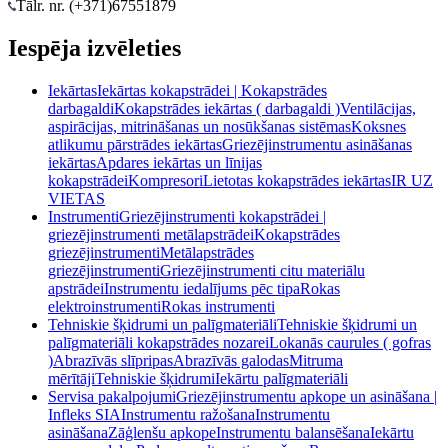
Tālr. nr. (+371)
67551879
Iespēja izvēleties
Iekārtas
Iekārtas kokapstrādei | Kokapstrādes
darbagaldi
Kokapstrādes iekārtas ( darbagaldi )
Ventilācijas,
aspirācijas, mitrināšanas un nosūkšanas sistēmas
Koksnes
atlikumu pārstrādes iekārtas
Griezējinstrumentu asināšanas
iekārtas
Apdares iekārtas un līnijas
kokapstrādei
Kompresori
Lietotas kokapstrādes iekārtas
IR UZ
VIETAS
Instrumenti
Griezējinstrumenti kokapstrādei |
griezējinstrumenti metālapstrādei
Kokapstrādes
griezējinstrumenti
Metālapstrādes
griezējinstrumenti
Griezējinstrumenti citu materiālu
apstrādei
Instrumentu iedalījums pēc tipa
Rokas
elektroinstrumenti
Rokas instrumenti
Tehniskie šķidrumi un palīgmateriāli
Tehniskie šķidrumi un
palīgmateriāli kokapstrādes nozarei
Lokanās caurules ( gofras
)
Abrazīvās slīpripas
Abrazīvās galodas
Mitruma
mērītāji
Tehniskie šķidrumi
Iekārtu palīgmateriāli
Servisa pakalpojumi
Griezējinstrumentu apkope un asināšana |
Infleks SIA
Instrumentu ražošana
Instrumentu
asināšana
Zāģlenšu apkope
Instrumentu balansēšana
Iekārtu