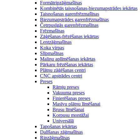
Formātripzāģmašīnas
Kombinētās taisnošanas-biezumapstrādes iekārtas
Taisnošanas garenfrēzmašīnas
Biezumapstrādes garenfrēzmašīnas
Četrpusīgās garenfrēzmašīnas
Frēzmašīnas
Zāģēšanas-frēzēšanas iekārtas
Lentzāģmašīnas
Koka virpas
Slīpmašīnas
Maliņu aplīmēšanas iekārtas
Pārkaru frēzēšanas iekārtas
Plātņu zāģēšanas centri
CNC apstrādes centri
Preses
Rāmju preses
Vakuuma preses
Finierēšanas preses
Masīvu plātņu līmēšanai
Brusu līmēšanai
Korpusu montāžai
Universālā
Tapošanas iekārtas
Dalīšanas zāģmašīnas
Ripzāģmašīnas