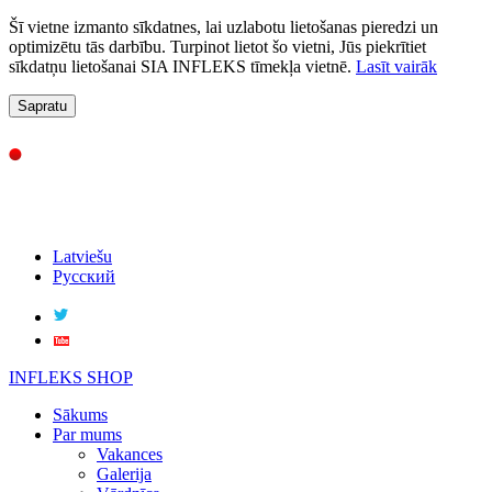
Šī vietne izmanto sīkdatnes, lai uzlabotu lietošanas pieredzi un
optimizētu tās darbību. Turpinot lietot šo vietni, Jūs piekrītiet
sīkdatņu lietošanai SIA INFLEKS tīmekļa vietnē.
Lasīt vairāk
Sapratu
Latviešu
Русский
INFLEKS SHOP
Sākums
Par mums
Vakances
Galerija