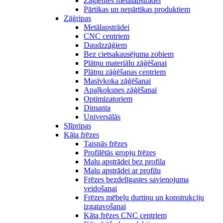
Zāģlentes metālapstrādei
Pārtikas un nepārtikas produktiem
Zāģripas
Metālapstrādei
CNC centriem
Daudzzāģiem
Bez cietsakausējuma zobiem
Plātņu materiālu zāģēšanai
Plātņu zāģēšanas centriem
Masīvkoka zāģēšanai
Apaļkoksnes zāģēšanai
Optimizatoriem
Dimanta
Universālās
Slīpripas
Kāta frēzes
Taisnās frēzes
Profilētās gropju frēzes
Malu apstrādei bez profila
Malu apstrādei ar profilu
Frēzes bezdelīgastes savienojuma
veidošanai
Frēzes mēbeļu durtiņu un konstrukciju
izgatavošanai
Kāta frēzes CNC centriem