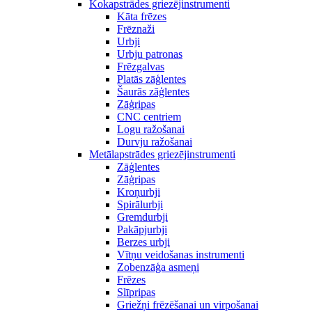
Kokapstrādes griezējinstrumenti
Kāta frēzes
Frēznaži
Urbji
Urbju patronas
Frēzgalvas
Platās zāģlentes
Šaurās zāģlentes
Zāģripas
CNC centriem
Logu ražošanai
Durvju ražošanai
Metālapstrādes griezējinstrumenti
Zāģlentes
Zāģripas
Kroņurbji
Spirālurbji
Gremdurbji
Pakāpjurbji
Berzes urbji
Vītņu veidošanas instrumenti
Zobenzāģa asmeņi
Frēzes
Slīpripas
Griežņi frēzēšanai un virpošanai