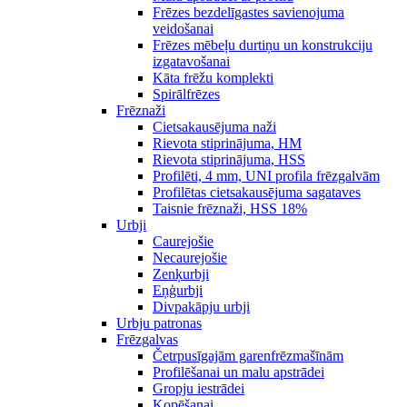
Frēzes bezdelīgastes savienojuma
veidošanai
Frēzes mēbeļu durtiņu un konstrukciju
izgatavošanai
Kāta frēžu komplekti
Spirālfrēzes
Frēznaži
Cietsakausējuma naži
Rievota stiprinājuma, HM
Rievota stiprinājuma, HSS
Profilēti, 4 mm, UNI profila frēzgalvām
Profilētas cietsakausējuma sagataves
Taisnie frēznaži, HSS 18%
Urbji
Caurejošie
Necaurejošie
Zenķurbji
Eņģurbji
Divpakāpju urbji
Urbju patronas
Frēzgalvas
Četrpusīgajām garenfrēzmašīnām
Profilēšanai un malu apstrādei
Gropju iestrādei
Kopēšanai