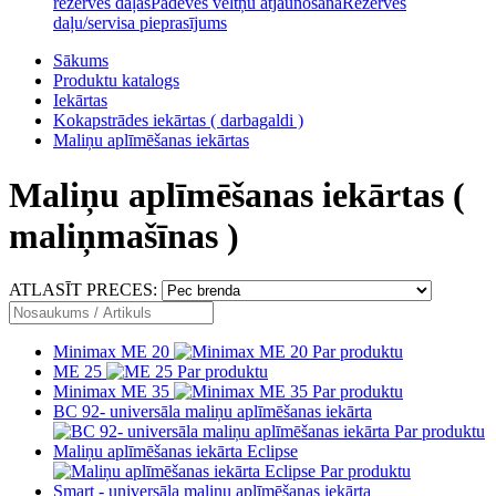
rezerves daļas
Padeves veltņu atjaunošana
Rezerves
daļu/servisa pieprasījums
Sākums
Produktu katalogs
Iekārtas
Kokapstrādes iekārtas ( darbagaldi )
Maliņu aplīmēšanas iekārtas
Maliņu aplīmēšanas iekārtas (
maliņmašīnas )
ATLASĪT PRECES:
Minimax ME 20
Par produktu
ME 25
Par produktu
Minimax ME 35
Par produktu
BC 92- universāla maliņu aplīmēšanas iekārta
Par produktu
Maliņu aplīmēšanas iekārta Eclipse
Par produktu
Smart - universāla maliņu aplīmēšanas iekārta