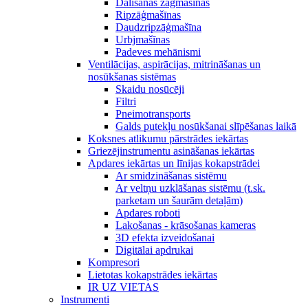
Dalīšanas zāģmašīnas
Ripzāģmašīnas
Daudzripzāģmašīna
Urbjmašīnas
Padeves mehānismi
Ventilācijas, aspirācijas, mitrināšanas un
nosūkšanas sistēmas
Skaidu nosūcēji
Filtri
Pneimotransports
Galds putekļu nosūkšanai slīpēšanas laikā
Koksnes atlikumu pārstrādes iekārtas
Griezējinstrumentu asināšanas iekārtas
Apdares iekārtas un līnijas kokapstrādei
Ar smidzināšanas sistēmu
Ar veltņu uzklāšanas sistēmu (t.sk.
parketam un šaurām detaļām)
Apdares roboti
Lakošanas - krāsošanas kameras
3D efekta izveidošanai
Digitālai apdrukai
Kompresori
Lietotas kokapstrādes iekārtas
IR UZ VIETAS
Instrumenti