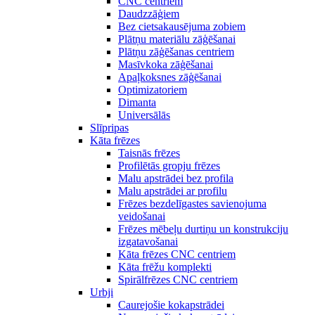
CNC centriem
Daudzzāģiem
Bez cietsakausējuma zobiem
Plātņu materiālu zāģēšanai
Plātņu zāģēšanas centriem
Masīvkoka zāģēšanai
Apaļkoksnes zāģēšanai
Optimizatoriem
Dimanta
Universālās
Slīpripas
Kāta frēzes
Taisnās frēzes
Profilētās gropju frēzes
Malu apstrādei bez profila
Malu apstrādei ar profilu
Frēzes bezdelīgastes savienojuma
veidošanai
Frēzes mēbeļu durtiņu un konstrukciju
izgatavošanai
Kāta frēzes CNC centriem
Kāta frēžu komplekti
Spirālfrēzes CNC centriem
Urbji
Caurejošie kokapstrādei