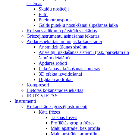
sistēmas
Skaidu nosūcēji
Filtri
Pneimotransports
Galds putekļu nosūkšanai slīpēšanas laikā
Koksnes atlikumu pārstrādes iekārtas
Griezējinstrumentu asināšanas iekārtas
Apdares iekārtas un līnijas kokapstrādei
Ar smidzināšanas sistēmu
Ar veltņu uzklāšanas sistēmu (t.sk. parketam un
šaurām detaļām)
Apdares roboti
Lakošanas - krāsošanas kameras
3D efekta izveidošanai
Digitālai apdrukai
Kompresori
Lietotas kokapstrādes iekārtas
IR UZ VIETAS
Instrumenti
Kokapstrādes griezējinstrumenti
Kāta frēzes
Taisnās frēzes
Profilētās gropju frēzes
Malu apstrādei bez profila
Malu apstrādei ar profilu