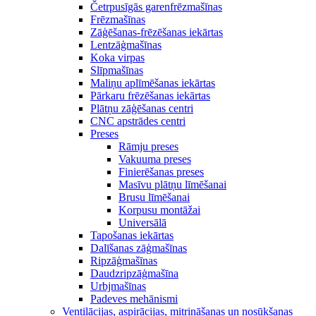
Četrpusīgās garenfrēzmašīnas
Frēzmašīnas
Zāģēšanas-frēzēšanas iekārtas
Lentzāģmašīnas
Koka virpas
Slīpmašīnas
Maliņu aplīmēšanas iekārtas
Pārkaru frēzēšanas iekārtas
Plātņu zāģēšanas centri
CNC apstrādes centri
Preses
Rāmju preses
Vakuuma preses
Finierēšanas preses
Masīvu plātņu līmēšanai
Brusu līmēšanai
Korpusu montāžai
Universālā
Tapošanas iekārtas
Dalīšanas zāģmašīnas
Ripzāģmašīnas
Daudzripzāģmašīna
Urbjmašīnas
Padeves mehānismi
Ventilācijas, aspirācijas, mitrināšanas un nosūkšanas