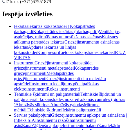
Tālr. nr. (+371)
67551879
Iespēja izvēleties
Iekārtas
Iekārtas kokapstrādei | Kokapstrādes
darbagaldi
Kokapstrādes iekārtas ( darbagaldi )
Ventilācijas,
aspirācijas, mitrināšanas un nosūkšanas sistēmas
Koksnes
atlikumu pārstrādes iekārtas
Griezējinstrumentu asināšanas
iekārtas
Apdares iekārtas un līnijas
kokapstrādei
Kompresori
Lietotas kokapstrādes iekārtas
IR UZ
VIETAS
Instrumenti
Griezējinstrumenti kokapstrādei |
griezējinstrumenti metālapstrādei
Kokapstrādes
griezējinstrumenti
Metālapstrādes
griezējinstrumenti
Griezējinstrumenti citu materiālu
apstrādei
Instrumentu iedalījums pēc tipa
Rokas
elektroinstrumenti
Rokas instrumenti
Tehniskie šķidrumi un palīgmateriāli
Tehniskie šķidrumi un
palīgmateriāli kokapstrādes nozarei
Lokanās caurules ( gofras
)
Abrazīvās slīpripas
Abrazīvās galodas
Mitruma
mērītāji
Tehniskie šķidrumi
Iekārtu palīgmateriāli
Servisa pakalpojumi
Griezējinstrumentu apkope un asināšana |
Infleks SIA
Instrumentu ražošana
Instrumentu
asināšana
Zāģlenšu apkope
Instrumentu balansēšana
Iekārtu