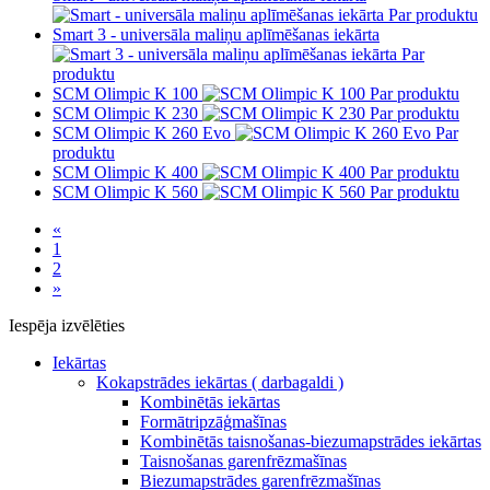
Par produktu
Smart 3 - universāla maliņu aplīmēšanas iekārta
Par
produktu
SCM Olimpic K 100
Par produktu
SCM Olimpic K 230
Par produktu
SCM Olimpic K 260 Evo
Par
produktu
SCM Olimpic K 400
Par produktu
SCM Olimpic K 560
Par produktu
«
1
2
»
Iespēja izvēlēties
Iekārtas
Kokapstrādes iekārtas ( darbagaldi )
Kombinētās iekārtas
Formātripzāģmašīnas
Kombinētās taisnošanas-biezumapstrādes iekārtas
Taisnošanas garenfrēzmašīnas
Biezumapstrādes garenfrēzmašīnas