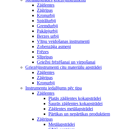
Zāģlentes
Zāģripas
Kroņurbji
Spirālurbji
Gremdurbji
Pakāpjurbji
Berzes urbji
Vītņu veidošanas instrumenti
Zobenzāģa asmeņi
Frēzes
Slīpripas
Griežņi frēzēšanai un virpošanai
Griezējinstrumenti citu materiālu apstrādei
Zāģlentes
Zāģripas
Kroņurbji
Instrumentu iedalījums pēc tipa
Zāģlentes
Platās zāģlentes kokapstrādei
Šaurās zāģlentes kokapstrādei
Zāģlentes metālapstrādei
Pārtikas un nepārtikas produktiem
Zāģripas
Metālapstrādei