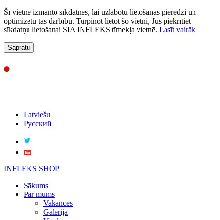
Šī vietne izmanto sīkdatnes, lai uzlabotu lietošanas pieredzi un
optimizētu tās darbību. Turpinot lietot šo vietni, Jūs piekrītiet
sīkdatņu lietošanai SIA INFLEKS tīmekļa vietnē.
Lasīt vairāk
Sapratu
Latviešu
Русский
INFLEKS SHOP
Sākums
Par mums
Vakances
Galerija