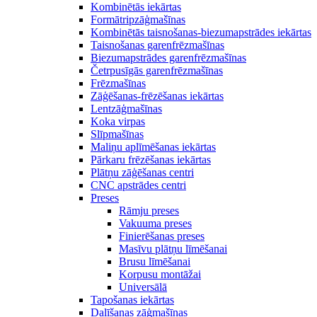
Kombinētās iekārtas
Formātripzāģmašīnas
Kombinētās taisnošanas-biezumapstrādes iekārtas
Taisnošanas garenfrēzmašīnas
Biezumapstrādes garenfrēzmašīnas
Četrpusīgās garenfrēzmašīnas
Frēzmašīnas
Zāģēšanas-frēzēšanas iekārtas
Lentzāģmašīnas
Koka virpas
Slīpmašīnas
Maliņu aplīmēšanas iekārtas
Pārkaru frēzēšanas iekārtas
Plātņu zāģēšanas centri
CNC apstrādes centri
Preses
Rāmju preses
Vakuuma preses
Finierēšanas preses
Masīvu plātņu līmēšanai
Brusu līmēšanai
Korpusu montāžai
Universālā
Tapošanas iekārtas
Dalīšanas zāģmašīnas