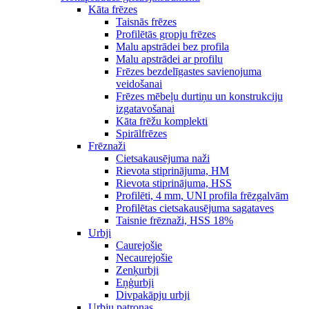
Kāta frēzes
Taisnās frēzes
Profilētās gropju frēzes
Malu apstrādei bez profila
Malu apstrādei ar profilu
Frēzes bezdelīgastes savienojuma
veidošanai
Frēzes mēbeļu durtiņu un konstrukciju
izgatavošanai
Kāta frēžu komplekti
Spirālfrēzes
Frēznaži
Cietsakausējuma naži
Rievota stiprinājuma, HM
Rievota stiprinājuma, HSS
Profilēti, 4 mm, UNI profila frēzgalvām
Profilētas cietsakausējuma sagataves
Taisnie frēznaži, HSS 18%
Urbji
Caurejošie
Necaurejošie
Zenķurbji
Eņģurbji
Divpakāpju urbji
Urbju patronas