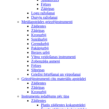
Frēzes
Zāģripas
Logu ražošanai
Durvju ražošanai
Metālapstrādes griezējinstrumenti
Zāģlentes
Zāģripas
Kroņurbji
Spirālurbji
Gremdurbji
Pakāpjurbji
Berzes urbji
Vītņu veidošanas instrumenti
Zobenzāģa asmeņi
Frēzes
Slīpripas
Griežņi frēzēšanai un virpošanai
Griezējinstrumenti citu materiālu apstrādei
Zāģlentes
Zāģripas
Kroņurbji
Instrumentu iedalījums pēc tipa
Zāģlentes
Platās zāģlentes kokapstrādei