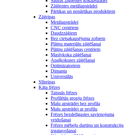
Šaurās zāģlentes kokapstrādei
Zāģlentes metālapstrādei
Pārtikas un nepārtikas produktiem
Zāģripas
Metālapstrādei
CNC centriem
Daudzzāģiem
Bez cietsakausējuma zobiem
Plātņu materiālu zāģēšanai
Plātņu zāģēšanas centriem
Masīvkoka zāģēšanai
Apaļkoksnes zāģēšanai
Optimizatoriem
Dimanta
Universālās
Slīpripas
Kāta frēzes
Taisnās frēzes
Profilētās gropju frēzes
Malu apstrādei bez profila
Malu apstrādei ar profilu
Frēzes bezdelīgastes savienojuma
veidošanai
Frēzes mēbeļu durtiņu un konstrukciju
izgatavošanai