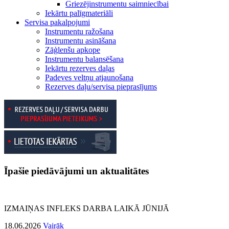
Griezējinstrumentu saimniecībai
Iekārtu palīgmateriāli
Servisa pakalpojumi
Instrumentu ražošana
Instrumentu asināšana
Zāģlenšu apkope
Instrumentu balansēšana
Iekārtu rezerves daļas
Padeves veltņu atjaunošana
Rezerves daļu/servisa pieprasījums
Īpašie piedāvājumi un aktualitātes
IZMAIŅAS INFLEKS DARBA LAIKĀ JŪNIJĀ
18.06.2026
Vairāk