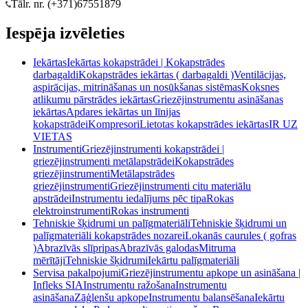
Tālr. nr. (+371)
67551879
Iespēja izvēleties
Iekārtas
Iekārtas kokapstrādei | Kokapstrādes
darbagaldi
Kokapstrādes iekārtas ( darbagaldi )
Ventilācijas,
aspirācijas, mitrināšanas un nosūkšanas sistēmas
Koksnes
atlikumu pārstrādes iekārtas
Griezējinstrumentu asināšanas
iekārtas
Apdares iekārtas un līnijas
kokapstrādei
Kompresori
Lietotas kokapstrādes iekārtas
IR UZ
VIETAS
Instrumenti
Griezējinstrumenti kokapstrādei |
griezējinstrumenti metālapstrādei
Kokapstrādes
griezējinstrumenti
Metālapstrādes
griezējinstrumenti
Griezējinstrumenti citu materiālu
apstrādei
Instrumentu iedalījums pēc tipa
Rokas
elektroinstrumenti
Rokas instrumenti
Tehniskie šķidrumi un palīgmateriāli
Tehniskie šķidrumi un
palīgmateriāli kokapstrādes nozarei
Lokanās caurules ( gofras
)
Abrazīvās slīpripas
Abrazīvās galodas
Mitruma
mērītāji
Tehniskie šķidrumi
Iekārtu palīgmateriāli
Servisa pakalpojumi
Griezējinstrumentu apkope un asināšana |
Infleks SIA
Instrumentu ražošana
Instrumentu
asināšana
Zāģlenšu apkope
Instrumentu balansēšana
Iekārtu