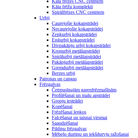
Kāta frēzes CNC centriem
Kāta frēžu komplekti
Spirālfrēzes CNC centriem
Urbji
Caurejošie kokapstrādei
Necaurejošie kokapstrādei
Zenķurbji kokapstrādei
Eņģurbji kokapstrādei
Divpakāpju urbji kokapstrādei
Kroņurbji metālapstrādei
Spirālurbji metālapstrādei
Pakāpjurbji metālapstrādei
Gremdurbji metālapstrādei
Berzes urbji
Patronas un cangas
Frēzgalvas
Četrpusīgajām garenfrēzmašīnām
Profilēšanai un malu apstrādei
Gropju iestrādei
Kopēšanai
Frēzēšanai leņķos
Falcēšanai un taisnai virsmai
Saaudzēšanai
Pildiņu frēzgalvas
Mēbeļu durtiņu un iekšdurvju ražošanai