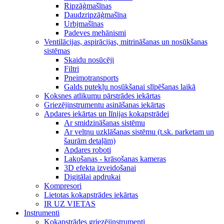
Ripzāģmašīnas
Daudzripzāģmašīna
Urbjmašīnas
Padeves mehānismi
Ventilācijas, aspirācijas, mitrināšanas un nosūkšanas
sistēmas
Skaidu nosūcēji
Filtri
Pneimotransports
Galds putekļu nosūkšanai slīpēšanas laikā
Koksnes atlikumu pārstrādes iekārtas
Griezējinstrumentu asināšanas iekārtas
Apdares iekārtas un līnijas kokapstrādei
Ar smidzināšanas sistēmu
Ar veltņu uzklāšanas sistēmu (t.sk. parketam un
šaurām detaļām)
Apdares roboti
Lakošanas - krāsošanas kameras
3D efekta izveidošanai
Digitālai apdrukai
Kompresori
Lietotas kokapstrādes iekārtas
IR UZ VIETAS
Instrumenti
Kokapstrādes griezējinstrumenti