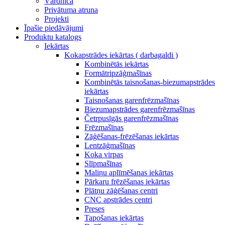
Vārdnīca
Privātuma atruna
Projekti
Īpašie piedāvājumi
Produktu katalogs
Iekārtas
Kokapstrādes iekārtas ( darbagaldi )
Kombinētās iekārtas
Formātripzāģmašīnas
Kombinētās taisnošanas-biezumapstrādes
iekārtas
Taisnošanas garenfrēzmašīnas
Biezumapstrādes garenfrēzmašīnas
Četrpusīgās garenfrēzmašīnas
Frēzmašīnas
Zāģēšanas-frēzēšanas iekārtas
Lentzāģmašīnas
Koka virpas
Slīpmašīnas
Maliņu aplīmēšanas iekārtas
Pārkaru frēzēšanas iekārtas
Plātņu zāģēšanas centri
CNC apstrādes centri
Preses
Tapošanas iekārtas