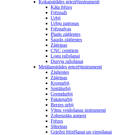
Kokapstrādes griezējinstrumenti
Kāta frēzes
Frēznaži
Urbji
Urbju patronas
Frēzgalvas
Platās zāģlentes
Šaurās zāģlentes
Zāģripas
CNC centriem
Logu ražošanai
Durvju ražošanai
Metālapstrādes griezējinstrumenti
Zāģlentes
Zāģripas
Kroņurbji
Spirālurbji
Gremdurbji
Pakāpjurbji
Berzes urbji
Vītņu veidošanas instrumenti
Zobenzāģa asmeņi
Frēzes
Slīpripas
Griežņi frēzēšanai un virpošanai