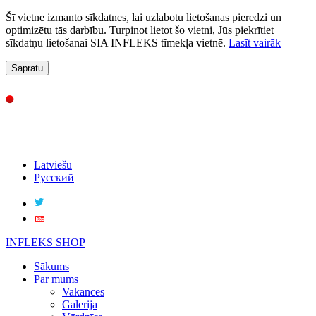
Šī vietne izmanto sīkdatnes, lai uzlabotu lietošanas pieredzi un
optimizētu tās darbību. Turpinot lietot šo vietni, Jūs piekrītiet
sīkdatņu lietošanai SIA INFLEKS tīmekļa vietnē.
Lasīt vairāk
Sapratu
Latviešu
Русский
INFLEKS SHOP
Sākums
Par mums
Vakances
Galerija