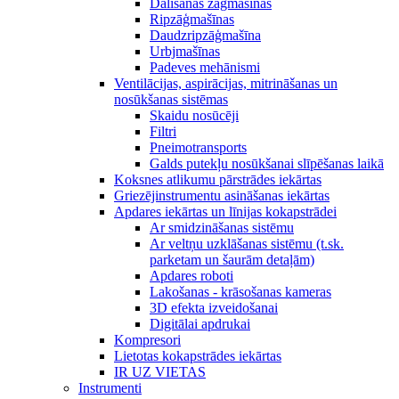
Dalīšanas zāģmašīnas
Ripzāģmašīnas
Daudzripzāģmašīna
Urbjmašīnas
Padeves mehānismi
Ventilācijas, aspirācijas, mitrināšanas un
nosūkšanas sistēmas
Skaidu nosūcēji
Filtri
Pneimotransports
Galds putekļu nosūkšanai slīpēšanas laikā
Koksnes atlikumu pārstrādes iekārtas
Griezējinstrumentu asināšanas iekārtas
Apdares iekārtas un līnijas kokapstrādei
Ar smidzināšanas sistēmu
Ar veltņu uzklāšanas sistēmu (t.sk.
parketam un šaurām detaļām)
Apdares roboti
Lakošanas - krāsošanas kameras
3D efekta izveidošanai
Digitālai apdrukai
Kompresori
Lietotas kokapstrādes iekārtas
IR UZ VIETAS
Instrumenti