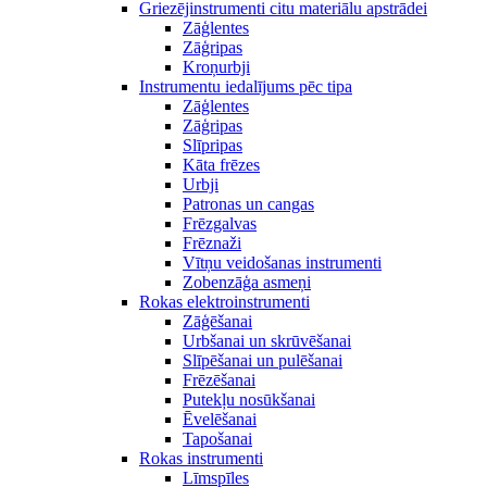
Griezējinstrumenti citu materiālu apstrādei
Zāģlentes
Zāģripas
Kroņurbji
Instrumentu iedalījums pēc tipa
Zāģlentes
Zāģripas
Slīpripas
Kāta frēzes
Urbji
Patronas un cangas
Frēzgalvas
Frēznaži
Vītņu veidošanas instrumenti
Zobenzāģa asmeņi
Rokas elektroinstrumenti
Zāģēšanai
Urbšanai un skrūvēšanai
Slīpēšanai un pulēšanai
Frēzēšanai
Putekļu nosūkšanai
Ēvelēšanai
Tapošanai
Rokas instrumenti
Līmspīles