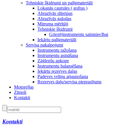
Tehniskie šķidrumi un palīgmateriāli
Lokanās caurules ( gofras )
Abrazīvās slīpripas
Abrazīvās galodas
Mitruma mērītāji
Tehniskie šķidrumi
Griezējinstrumentu saimniecībai
Iekārtu palīgmateriāli
Servisa pakalpojumi
Instrumentu ražošana
Instrumentu asināšana
Zāģlenšu apkope
Instrumentu balansēšana
Iekārtu rezerves daļas
Padeves veltņu atjaunošana
Rezerves daļu/servisa pieprasījums
Motoreļļas
Zīmoli
Kontakti
Kontakti