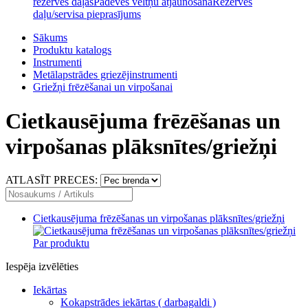
rezerves daļas
Padeves veltņu atjaunošana
Rezerves
daļu/servisa pieprasījums
Sākums
Produktu katalogs
Instrumenti
Metālapstrādes griezējinstrumenti
Griežņi frēzēšanai un virpošanai
Cietkausējuma frēzēšanas un
virpošanas plāksnītes/griežņi
ATLASĪT PRECES:
Cietkausējuma frēzēšanas un virpošanas plāksnītes/griežņi
Par produktu
Iespēja izvēlēties
Iekārtas
Kokapstrādes iekārtas ( darbagaldi )