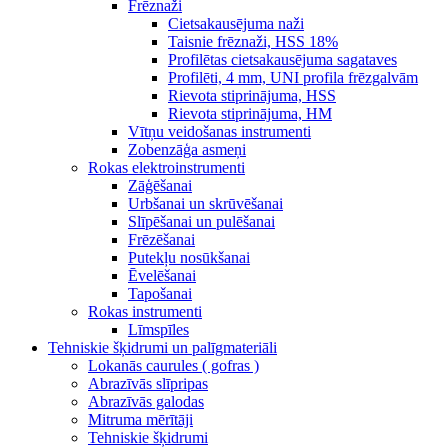
Frēznaži
Cietsakausējuma naži
Taisnie frēznaži, HSS 18%
Profilētas cietsakausējuma sagataves
Profilēti, 4 mm, UNI profila frēzgalvām
Rievota stiprinājuma, HSS
Rievota stiprinājuma, HM
Vītņu veidošanas instrumenti
Zobenzāģa asmeņi
Rokas elektroinstrumenti
Zāģēšanai
Urbšanai un skrūvēšanai
Slīpēšanai un pulēšanai
Frēzēšanai
Putekļu nosūkšanai
Ēvelēšanai
Tapošanai
Rokas instrumenti
Līmspīles
Tehniskie šķidrumi un palīgmateriāli
Lokanās caurules ( gofras )
Abrazīvās slīpripas
Abrazīvās galodas
Mitruma mērītāji
Tehniskie šķidrumi