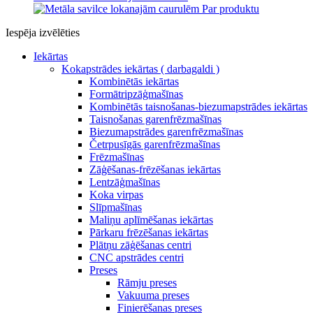
Par produktu
Iespēja izvēlēties
Iekārtas
Kokapstrādes iekārtas ( darbagaldi )
Kombinētās iekārtas
Formātripzāģmašīnas
Kombinētās taisnošanas-biezumapstrādes iekārtas
Taisnošanas garenfrēzmašīnas
Biezumapstrādes garenfrēzmašīnas
Četrpusīgās garenfrēzmašīnas
Frēzmašīnas
Zāģēšanas-frēzēšanas iekārtas
Lentzāģmašīnas
Koka virpas
Slīpmašīnas
Maliņu aplīmēšanas iekārtas
Pārkaru frēzēšanas iekārtas
Plātņu zāģēšanas centri
CNC apstrādes centri
Preses
Rāmju preses
Vakuuma preses
Finierēšanas preses