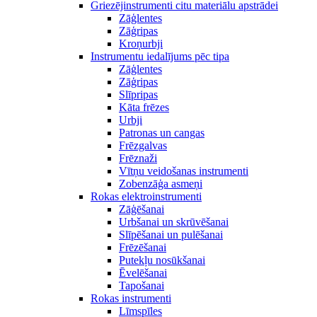
Griezējinstrumenti citu materiālu apstrādei
Zāģlentes
Zāģripas
Kroņurbji
Instrumentu iedalījums pēc tipa
Zāģlentes
Zāģripas
Slīpripas
Kāta frēzes
Urbji
Patronas un cangas
Frēzgalvas
Frēznaži
Vītņu veidošanas instrumenti
Zobenzāģa asmeņi
Rokas elektroinstrumenti
Zāģēšanai
Urbšanai un skrūvēšanai
Slīpēšanai un pulēšanai
Frēzēšanai
Putekļu nosūkšanai
Ēvelēšanai
Tapošanai
Rokas instrumenti
Līmspīles