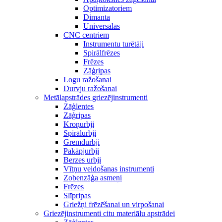
Optimizatoriem
Dimanta
Universālās
CNC centriem
Instrumentu turētāji
Spirālfrēzes
Frēzes
Zāģripas
Logu ražošanai
Durvju ražošanai
Metālapstrādes griezējinstrumenti
Zāģlentes
Zāģripas
Kroņurbji
Spirālurbji
Gremdurbji
Pakāpjurbji
Berzes urbji
Vītņu veidošanas instrumenti
Zobenzāģa asmeņi
Frēzes
Slīpripas
Griežņi frēzēšanai un virpošanai
Griezējinstrumenti citu materiālu apstrādei