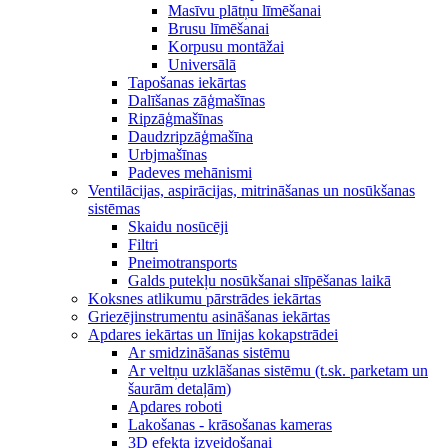
Masīvu plātņu līmēšanai
Brusu līmēšanai
Korpusu montāžai
Universālā
Tapošanas iekārtas
Dalīšanas zāģmašīnas
Ripzāģmašīnas
Daudzripzāģmašīna
Urbjmašīnas
Padeves mehānismi
Ventilācijas, aspirācijas, mitrināšanas un nosūkšanas
sistēmas
Skaidu nosūcēji
Filtri
Pneimotransports
Galds putekļu nosūkšanai slīpēšanas laikā
Koksnes atlikumu pārstrādes iekārtas
Griezējinstrumentu asināšanas iekārtas
Apdares iekārtas un līnijas kokapstrādei
Ar smidzināšanas sistēmu
Ar veltņu uzklāšanas sistēmu (t.sk. parketam un
šaurām detaļām)
Apdares roboti
Lakošanas - krāsošanas kameras
3D efekta izveidošanai