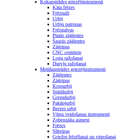
Kokapstrādes griezējinstrumenti
Kāta frēzes
Frēznaži
Urbji
Urbju patronas
Frēzgalvas
Platās zāģlentes
Šaurās zāģlentes
Zāģripas
CNC centriem
Logu ražošanai
Durvju ražošanai
Metālapstrādes griezējinstrumenti
Zāģlentes
Zāģripas
Kroņurbji
Spirālurbji
Gremdurbji
Pakāpjurbji
Berzes urbji
Vītņu veidošanas instrumenti
Zobenzāģa asmeņi
Frēzes
Slīpripas
Griežņi frēzēšanai un virpošanai