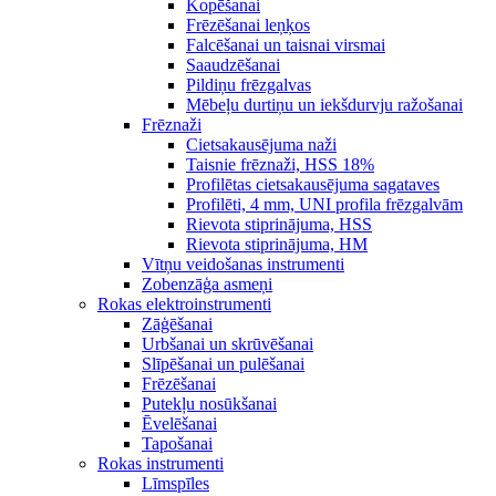
Kopēšanai
Frēzēšanai leņķos
Falcēšanai un taisnai virsmai
Saaudzēšanai
Pildiņu frēzgalvas
Mēbeļu durtiņu un iekšdurvju ražošanai
Frēznaži
Cietsakausējuma naži
Taisnie frēznaži, HSS 18%
Profilētas cietsakausējuma sagataves
Profilēti, 4 mm, UNI profila frēzgalvām
Rievota stiprinājuma, HSS
Rievota stiprinājuma, HM
Vītņu veidošanas instrumenti
Zobenzāģa asmeņi
Rokas elektroinstrumenti
Zāģēšanai
Urbšanai un skrūvēšanai
Slīpēšanai un pulēšanai
Frēzēšanai
Putekļu nosūkšanai
Ēvelēšanai
Tapošanai
Rokas instrumenti
Līmspīles