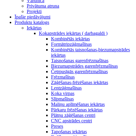
Vārdnīca
Privātuma atruna
Projekti
Īpašie piedāvājumi
Produktu katalogs
Iekārtas
Kokapstrādes iekārtas ( darbagaldi )
Kombinētās iekārtas
Formātripzāģmašīnas
Kombinētās taisnošanas-biezumapstrādes
iekārtas
Taisnošanas garenfrēzmašīnas
Biezumapstrādes garenfrēzmašīnas
Četrpusīgās garenfrēzmašīnas
Frēzmašīnas
Zāģēšanas-frēzēšanas iekārtas
Lentzāģmašīnas
Koka virpas
Slīpmašīnas
Maliņu aplīmēšanas iekārtas
Pārkaru frēzēšanas iekārtas
Plātņu zāģēšanas centri
CNC apstrādes centri
Preses
Tapošanas iekārtas