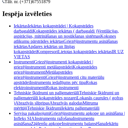
Tālr. nr. (+371)
67551879
Iespēja izvēleties
Iekārtas
Iekārtas kokapstrādei | Kokapstrādes
darbagaldi
Kokapstrādes iekārtas ( darbagaldi )
Ventilācijas,
aspirācijas, mitrināšanas un nosūkšanas sistēmas
Koksnes
atlikumu pārstrādes iekārtas
Griezējinstrumentu asināšanas
iekārtas
Apdares iekārtas un līnijas
kokapstrādei
Kompresori
Lietotas kokapstrādes iekārtas
IR UZ
VIETAS
Instrumenti
Griezējinstrumenti kokapstrādei |
griezējinstrumenti metālapstrādei
Kokapstrādes
griezējinstrumenti
Metālapstrādes
griezējinstrumenti
Griezējinstrumenti citu materiālu
apstrādei
Instrumentu iedalījums pēc tipa
Rokas
elektroinstrumenti
Rokas instrumenti
Tehniskie šķidrumi un palīgmateriāli
Tehniskie šķidrumi un
palīgmateriāli kokapstrādes nozarei
Lokanās caurules ( gofras
)
Abrazīvās slīpripas
Abrazīvās galodas
Mitruma
mērītāji
Tehniskie šķidrumi
Iekārtu palīgmateriāli
Servisa pakalpojumi
Griezējinstrumentu apkope un asināšana |
Infleks SIA
Instrumentu ražošana
Instrumentu
asināšana
Zāģlenšu apkope
Instrumentu balansēšana
Iekārtu