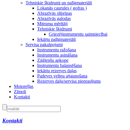
Tehniskie šķidrumi un palīgmateriāli
Lokanās caurules ( gofras )
Abrazīvās slīpripas
Abrazīvās galodas
Mitruma mērītāji
Tehniskie šķidrumi
Griezējinstrumentu saimniecībai
Iekārtu palīgmateriāli
Servisa pakalpojumi
Instrumentu ražošana
Instrumentu asināšana
Zāģlenšu apkope
Instrumentu balansēšana
Iekārtu rezerves daļas
Padeves veltņu atjaunošana
Rezerves daļu/servisa pieprasījums
Motoreļļas
Zīmoli
Kontakti
Kontakti