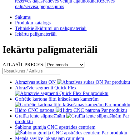
rezerves daļas
Padeves veltņu atjaunošana
Rezerves
daļu/servisa pieprasījums
Sākums
Produktu katalogs
Tehniskie šķidrumi un palīgmateriāli
Iekārtu palīgmateriāli
Iekārtu palīgmateriāli
ATLASĪT PRECES:
Abrazīvas sukas QN
Par produktu
Abrazīvie segmenti Quick Flex
Par produktu
Gofrētie kartona filtri krāsošanas kamerām
Par produktu
Hidro CNC patrona
Par produktu
Grafīta lente slīpmašīnām
Par
produktu
Šablonu gumija CNC apstrādes centriem
Par produktu
Metāla savilce lokanajām caurulēm