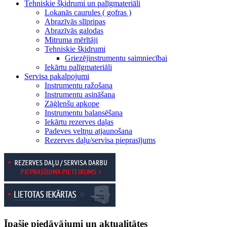
Tehniskie šķidrumi un palīgmateriāli
Lokanās caurules ( gofras )
Abrazīvās slīpripas
Abrazīvās galodas
Mitruma mērītāji
Tehniskie šķidrumi
Griezējinstrumentu saimniecībai
Iekārtu palīgmateriāli
Servisa pakalpojumi
Instrumentu ražošana
Instrumentu asināšana
Zāģlenšu apkope
Instrumentu balansēšana
Iekārtu rezerves daļas
Padeves veltņu atjaunošana
Rezerves daļu/servisa pieprasījums
Īpašie piedāvājumi un aktualitātes