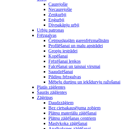
Caurejošie
Necaurejošie
Zenķurbji
Eņģurbji
Divpakāpju urbji
Urbju patronas
Frēzgalvas
Četrpusīgajām garenfrēzmašīnām
Profilēšanai un malu apstrādei
Gropju iestrādei
Kopēšanai
Frēzēšanai leņķos
Falcēšanai un taisnai virsmai
Saaudzēšanai
Pildiņu frēzgalvas
Mēbeļu durtiņu un iekšdurvju ražošanai
Platās zāģlentes
Šaurās zāģlentes
Zāģripas
Daudzzāģiem
Bez cietsakausējuma zobiem
Plātņu materiālu zāģēšanai
Plātņu zāģēšanas centriem
Masīvkoka zāģēšanai
Apaļkoksnes zāģēšanai