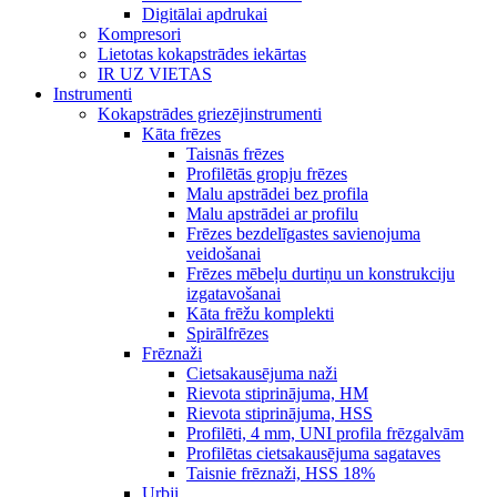
Digitālai apdrukai
Kompresori
Lietotas kokapstrādes iekārtas
IR UZ VIETAS
Instrumenti
Kokapstrādes griezējinstrumenti
Kāta frēzes
Taisnās frēzes
Profilētās gropju frēzes
Malu apstrādei bez profila
Malu apstrādei ar profilu
Frēzes bezdelīgastes savienojuma
veidošanai
Frēzes mēbeļu durtiņu un konstrukciju
izgatavošanai
Kāta frēžu komplekti
Spirālfrēzes
Frēznaži
Cietsakausējuma naži
Rievota stiprinājuma, HM
Rievota stiprinājuma, HSS
Profilēti, 4 mm, UNI profila frēzgalvām
Profilētas cietsakausējuma sagataves
Taisnie frēznaži, HSS 18%
Urbji