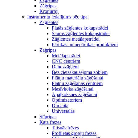
Zāģlentes
Zāģripas
Kroņurbji
Instrumentu iedalījums pēc tipa
Zāģlentes
Platās zāģlentes kokapstrādei
Šaurās zāģlentes kokapstrādei
Zāģlentes metālapstrādei
Pārtikas un nepārtikas produktiem
Zāģripas
Metālapstrādei
CNC centriem
Daudzzāģiem
Bez cietsakausējuma zobiem
Plātņu materiālu zāģēšanai
Plātņu zāģēšanas centriem
Masīvkoka zāģēšanai
Apaļkoksnes zāģēšanai
Optimizatoriem
Dimanta
Universālās
Slīpripas
Kāta frēzes
Taisnās frēzes
Profilētās gropju frēzes