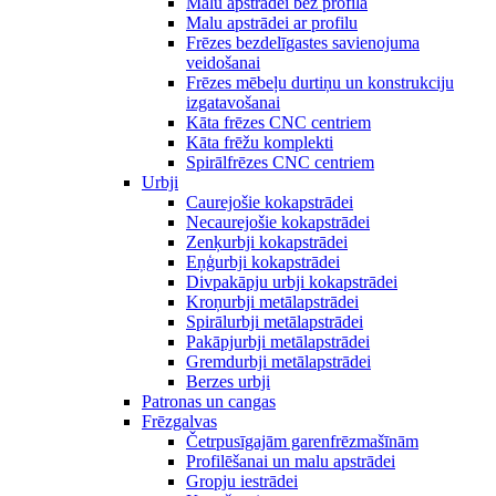
Malu apstrādei bez profila
Malu apstrādei ar profilu
Frēzes bezdelīgastes savienojuma
veidošanai
Frēzes mēbeļu durtiņu un konstrukciju
izgatavošanai
Kāta frēzes CNC centriem
Kāta frēžu komplekti
Spirālfrēzes CNC centriem
Urbji
Caurejošie kokapstrādei
Necaurejošie kokapstrādei
Zenķurbji kokapstrādei
Eņģurbji kokapstrādei
Divpakāpju urbji kokapstrādei
Kroņurbji metālapstrādei
Spirālurbji metālapstrādei
Pakāpjurbji metālapstrādei
Gremdurbji metālapstrādei
Berzes urbji
Patronas un cangas
Frēzgalvas
Četrpusīgajām garenfrēzmašīnām
Profilēšanai un malu apstrādei
Gropju iestrādei