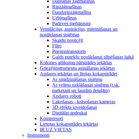
Dalīšanas zāģmašīnas
Ripzāģmašīnas
Daudzripzāģmašīna
Urbjmašīnas
Padeves mehānismi
Ventilācijas, aspirācijas, mitrināšanas un
nosūkšanas sistēmas
Skaidu nosūcēji
Filtri
Pneimotransports
Galds putekļu nosūkšanai slīpēšanas laikā
Koksnes atlikumu pārstrādes iekārtas
Griezējinstrumentu asināšanas iekārtas
Apdares iekārtas un līnijas kokapstrādei
Ar smidzināšanas sistēmu
Ar veltņu uzklāšanas sistēmu (t.sk.
parketam un šaurām detaļām)
Apdares roboti
Lakošanas - krāsošanas kameras
3D efekta izveidošanai
Digitālai apdrukai
Kompresori
Lietotas kokapstrādes iekārtas
IR UZ VIETAS
Instrumenti