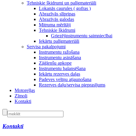
Tehniskie šķidrumi un palīgmateriāli
Lokanās caurules ( gofras )
Abrazīvās slīpripas
Abrazīvās galodas
Mitruma mērītāji
Tehniskie šķidrumi
Griezējinstrumentu saimniecībai
Iekārtu palīgmateriāli
Servisa pakalpojumi
Instrumentu ražošana
Instrumentu asināšana
Zāģlenšu apkope
Instrumentu balansēšana
Iekārtu rezerves daļas
Padeves veltņu atjaunošana
Rezerves daļu/servisa pieprasījums
Motoreļļas
Zīmoli
Kontakti
Kontakti