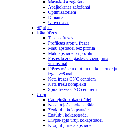
Masīvkoka zāģēšanai
Apaļkoksnes zāģēšanai
Optimizatoriem
Dimanta
Universālās
Slīpripas
Kāta frēzes
Taisnās frēzes
Profilētās gropju frēzes
Malu apstrādei bez profila
Malu apstrādei ar profilu
Frēzes bezdelīgastes savienojuma
veidošanai
Frēzes mēbeļu durtiņu un konstrukciju
izgatavošanai
Kāta frēzes CNC centriem
Kāta frēžu komplekti
Spirālfrēzes CNC centriem
Urbji
Caurejošie kokapstrādei
Necaurejošie kokapstrādei
Zenķurbji kokapstrādei
Eņģurbji kokapstrādei
Divpakāpju urbji kokapstrādei
Kroņurbji metālapstrādei