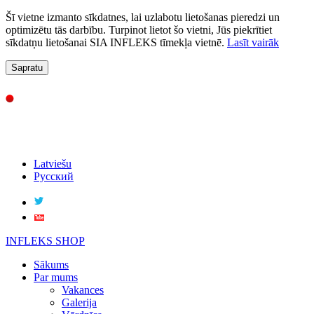
Šī vietne izmanto sīkdatnes, lai uzlabotu lietošanas pieredzi un
optimizētu tās darbību. Turpinot lietot šo vietni, Jūs piekrītiet
sīkdatņu lietošanai SIA INFLEKS tīmekļa vietnē.
Lasīt vairāk
Sapratu
Latviešu
Русский
INFLEKS SHOP
Sākums
Par mums
Vakances
Galerija