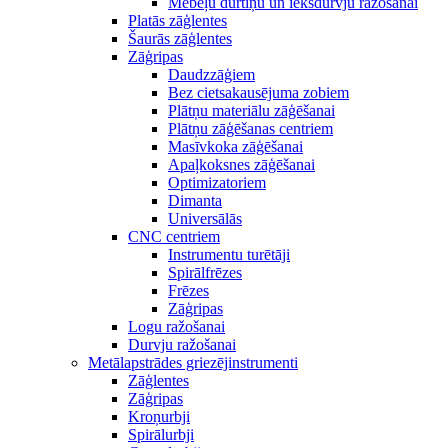
Mēbeļu durtiņu un iekšdurvju ražošanai
Platās zāģlentes
Šaurās zāģlentes
Zāģripas
Daudzzāģiem
Bez cietsakausējuma zobiem
Plātņu materiālu zāģēšanai
Plātņu zāģēšanas centriem
Masīvkoka zāģēšanai
Apaļkoksnes zāģēšanai
Optimizatoriem
Dimanta
Universālās
CNC centriem
Instrumentu turētāji
Spirālfrēzes
Frēzes
Zāģripas
Logu ražošanai
Durvju ražošanai
Metālapstrādes griezējinstrumenti
Zāģlentes
Zāģripas
Kroņurbji
Spirālurbji