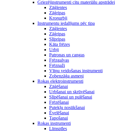
Griezējinstrumenti citu materiālu apstrādei
Zāģlentes
Zāģripas
Kroņurbji
Instrumentu iedalījums pēc tipa
Zāģlentes
Zāģripas
Slīpripas
Kāta frēzes
Urbji
Patronas un cangas
Frēzgalvas
Frēznaži
Vītņu veidošanas instrumenti
Zobenzāģa asmeņi
Rokas elektroinstrumenti
Zāģēšanai
Urbšanai un skrūvēšanai
Slīpēšanai un pulēšanai
Frēzēšanai
Putekļu nosūkšanai
Ēvelēšanai
Tapošanai
Rokas instrumenti
Līmspīles