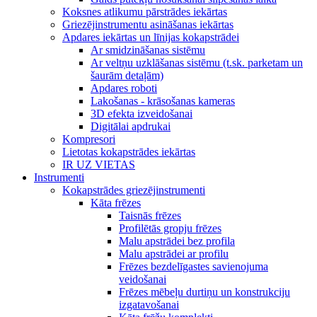
Koksnes atlikumu pārstrādes iekārtas
Griezējinstrumentu asināšanas iekārtas
Apdares iekārtas un līnijas kokapstrādei
Ar smidzināšanas sistēmu
Ar veltņu uzklāšanas sistēmu (t.sk. parketam un
šaurām detaļām)
Apdares roboti
Lakošanas - krāsošanas kameras
3D efekta izveidošanai
Digitālai apdrukai
Kompresori
Lietotas kokapstrādes iekārtas
IR UZ VIETAS
Instrumenti
Kokapstrādes griezējinstrumenti
Kāta frēzes
Taisnās frēzes
Profilētās gropju frēzes
Malu apstrādei bez profila
Malu apstrādei ar profilu
Frēzes bezdelīgastes savienojuma
veidošanai
Frēzes mēbeļu durtiņu un konstrukciju
izgatavošanai