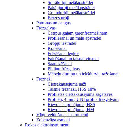
Spirālurbji metālapstrādei
Pakāpjurbji metālapstrādei
Gremdurbji metālapstrādei
Berzes urbji
Patronas un cangas
Frēzgalvas
Četrpusīgajām garenfrēzmašīnām
Profilēšanai un malu apstrādei
Gropju iestrādei
Kopēšanai
Frēzēšanai leņķos
Falcēšanai un taisnai virsmai
Saaudzēšanai
Pildiņu frēzgalvas
Mēbeļu durtiņu un iekšdurvju ražošanai
Frēznaži
Cietsakausējuma naži
Taisnie frēznaži, HSS 18%
Profilētas cietsakausējuma sagataves
Profilēti, 4 mm, UNI profila frēzgalvām
Rievota stiprinājuma, HSS
Rievota stiprinājuma, HM
Vītņu veidošanas instrumenti
Zobenzāģa asmeņi
Rokas elektroinstrumenti