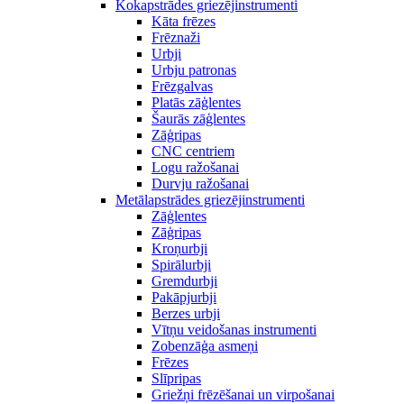
Kokapstrādes griezējinstrumenti
Kāta frēzes
Frēznaži
Urbji
Urbju patronas
Frēzgalvas
Platās zāģlentes
Šaurās zāģlentes
Zāģripas
CNC centriem
Logu ražošanai
Durvju ražošanai
Metālapstrādes griezējinstrumenti
Zāģlentes
Zāģripas
Kroņurbji
Spirālurbji
Gremdurbji
Pakāpjurbji
Berzes urbji
Vītņu veidošanas instrumenti
Zobenzāģa asmeņi
Frēzes
Slīpripas
Griežņi frēzēšanai un virpošanai