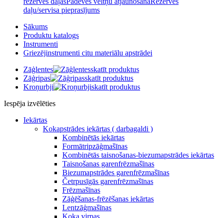
rezerves daļas
Padeves veltņu atjaunošana
Rezerves
daļu/servisa pieprasījums
Sākums
Produktu katalogs
Instrumenti
Griezējinstrumenti citu materiālu apstrādei
Zāģlentes
skatīt produktus
Zāģripas
skatīt produktus
Kroņurbji
skatīt produktus
Iespēja izvēlēties
Iekārtas
Kokapstrādes iekārtas ( darbagaldi )
Kombinētās iekārtas
Formātripzāģmašīnas
Kombinētās taisnošanas-biezumapstrādes iekārtas
Taisnošanas garenfrēzmašīnas
Biezumapstrādes garenfrēzmašīnas
Četrpusīgās garenfrēzmašīnas
Frēzmašīnas
Zāģēšanas-frēzēšanas iekārtas
Lentzāģmašīnas
Koka virpas