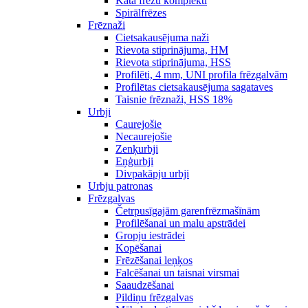
Kāta frēžu komplekti
Spirālfrēzes
Frēznaži
Cietsakausējuma naži
Rievota stiprinājuma, HM
Rievota stiprinājuma, HSS
Profilēti, 4 mm, UNI profila frēzgalvām
Profilētas cietsakausējuma sagataves
Taisnie frēznaži, HSS 18%
Urbji
Caurejošie
Necaurejošie
Zenķurbji
Eņģurbji
Divpakāpju urbji
Urbju patronas
Frēzgalvas
Četrpusīgajām garenfrēzmašīnām
Profilēšanai un malu apstrādei
Gropju iestrādei
Kopēšanai
Frēzēšanai leņķos
Falcēšanai un taisnai virsmai
Saaudzēšanai
Pildiņu frēzgalvas