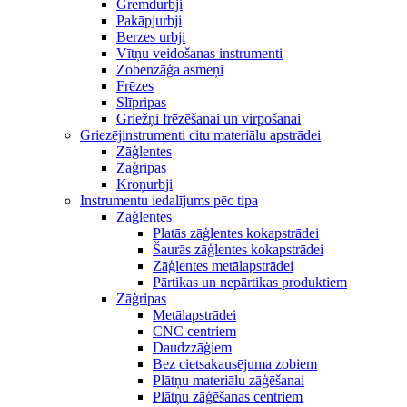
Gremdurbji
Pakāpjurbji
Berzes urbji
Vītņu veidošanas instrumenti
Zobenzāģa asmeņi
Frēzes
Slīpripas
Griežņi frēzēšanai un virpošanai
Griezējinstrumenti citu materiālu apstrādei
Zāģlentes
Zāģripas
Kroņurbji
Instrumentu iedalījums pēc tipa
Zāģlentes
Platās zāģlentes kokapstrādei
Šaurās zāģlentes kokapstrādei
Zāģlentes metālapstrādei
Pārtikas un nepārtikas produktiem
Zāģripas
Metālapstrādei
CNC centriem
Daudzzāģiem
Bez cietsakausējuma zobiem
Plātņu materiālu zāģēšanai
Plātņu zāģēšanas centriem