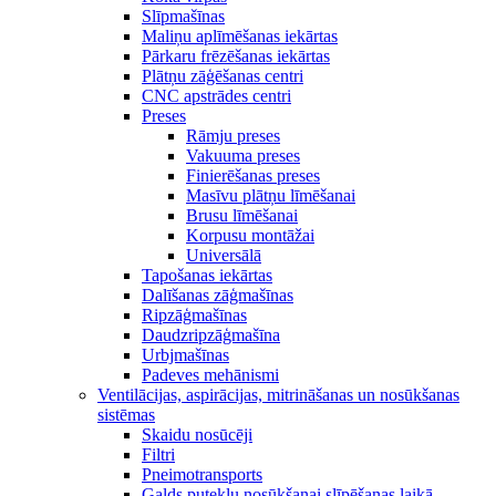
Slīpmašīnas
Maliņu aplīmēšanas iekārtas
Pārkaru frēzēšanas iekārtas
Plātņu zāģēšanas centri
CNC apstrādes centri
Preses
Rāmju preses
Vakuuma preses
Finierēšanas preses
Masīvu plātņu līmēšanai
Brusu līmēšanai
Korpusu montāžai
Universālā
Tapošanas iekārtas
Dalīšanas zāģmašīnas
Ripzāģmašīnas
Daudzripzāģmašīna
Urbjmašīnas
Padeves mehānismi
Ventilācijas, aspirācijas, mitrināšanas un nosūkšanas
sistēmas
Skaidu nosūcēji
Filtri
Pneimotransports
Galds putekļu nosūkšanai slīpēšanas laikā