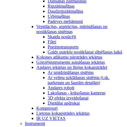
Dalīšanas zāģmašīnas
Ripzāģmašīnas
Daudzripzāģmašīna
Urbjmašīnas
Padeves mehānismi
Ventilācijas, aspirācijas, mitrināšanas un
nosūkšanas sistēmas
Skaidu nosūcēji
Filtri
Pneimotransports
Galds putekļu nosūkšanai slīpēšanas laikā
Koksnes atlikumu pārstrādes iekārtas
Griezējinstrumentu asināšanas iekārtas
Apdares iekārtas un līnijas kokapstrādei
Ar smidzināšanas sistēmu
Ar veltņu uzklāšanas sistēmu (t.sk.
parketam un šaurām detaļām)
Apdares roboti
Lakošanas - krāsošanas kameras
3D efekta izveidošanai
Digitālai apdrukai
Kompresori
Lietotas kokapstrādes iekārtas
IR UZ VIETAS
Instrumenti