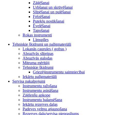
Zāģēšanai
Urbšanai un skrūvēšanai
Slīpēšanai un pulēšanai
Frēzēšanai
Putekļu nosūkšanai
Ēvelēšanai
Tapošanai
Rokas instrumenti
Līmspīles
Tehniskie šķidrumi un palīgmateriāli
Lokanās caurules ( gofras )
Abrazīvās slīpripas
Abrazīvās galodas
Mitruma mērītāji
Tehniskie šķidrumi
Griezējinstrumentu saimniecībai
Iekārtu palīgmateriāli
Servisa pakalpojumi
Instrumentu ražošana
Instrumentu asināšana
Zāģlenšu apkope
Instrumentu balansēšana
Iekārtu rezerves daļas
Padeves veltņu atjaunošana
Rezerves daļu/servisa pieprasījums