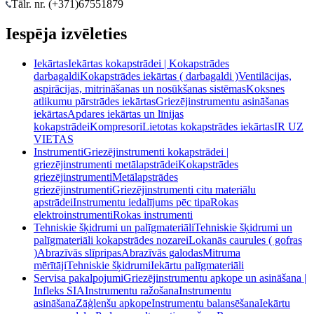
Tālr. nr. (+371)
67551879
Iespēja izvēleties
Iekārtas
Iekārtas kokapstrādei | Kokapstrādes
darbagaldi
Kokapstrādes iekārtas ( darbagaldi )
Ventilācijas,
aspirācijas, mitrināšanas un nosūkšanas sistēmas
Koksnes
atlikumu pārstrādes iekārtas
Griezējinstrumentu asināšanas
iekārtas
Apdares iekārtas un līnijas
kokapstrādei
Kompresori
Lietotas kokapstrādes iekārtas
IR UZ
VIETAS
Instrumenti
Griezējinstrumenti kokapstrādei |
griezējinstrumenti metālapstrādei
Kokapstrādes
griezējinstrumenti
Metālapstrādes
griezējinstrumenti
Griezējinstrumenti citu materiālu
apstrādei
Instrumentu iedalījums pēc tipa
Rokas
elektroinstrumenti
Rokas instrumenti
Tehniskie šķidrumi un palīgmateriāli
Tehniskie šķidrumi un
palīgmateriāli kokapstrādes nozarei
Lokanās caurules ( gofras
)
Abrazīvās slīpripas
Abrazīvās galodas
Mitruma
mērītāji
Tehniskie šķidrumi
Iekārtu palīgmateriāli
Servisa pakalpojumi
Griezējinstrumentu apkope un asināšana |
Infleks SIA
Instrumentu ražošana
Instrumentu
asināšana
Zāģlenšu apkope
Instrumentu balansēšana
Iekārtu