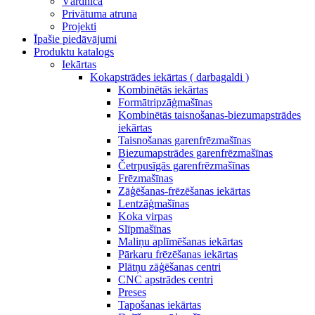
Vārdnīca
Privātuma atruna
Projekti
Īpašie piedāvājumi
Produktu katalogs
Iekārtas
Kokapstrādes iekārtas ( darbagaldi )
Kombinētās iekārtas
Formātripzāģmašīnas
Kombinētās taisnošanas-biezumapstrādes
iekārtas
Taisnošanas garenfrēzmašīnas
Biezumapstrādes garenfrēzmašīnas
Četrpusīgās garenfrēzmašīnas
Frēzmašīnas
Zāģēšanas-frēzēšanas iekārtas
Lentzāģmašīnas
Koka virpas
Slīpmašīnas
Maliņu aplīmēšanas iekārtas
Pārkaru frēzēšanas iekārtas
Plātņu zāģēšanas centri
CNC apstrādes centri
Preses
Tapošanas iekārtas