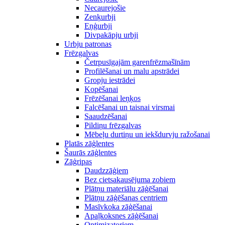
Necaurejošie
Zenķurbji
Eņģurbji
Divpakāpju urbji
Urbju patronas
Frēzgalvas
Četrpusīgajām garenfrēzmašīnām
Profilēšanai un malu apstrādei
Gropju iestrādei
Kopēšanai
Frēzēšanai leņķos
Falcēšanai un taisnai virsmai
Saaudzēšanai
Pildiņu frēzgalvas
Mēbeļu durtiņu un iekšdurvju ražošanai
Platās zāģlentes
Šaurās zāģlentes
Zāģripas
Daudzzāģiem
Bez cietsakausējuma zobiem
Plātņu materiālu zāģēšanai
Plātņu zāģēšanas centriem
Masīvkoka zāģēšanai
Apaļkoksnes zāģēšanai
Optimizatoriem