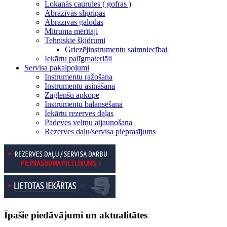
Lokanās caurules ( gofras )
Abrazīvās slīpripas
Abrazīvās galodas
Mitruma mērītāji
Tehniskie šķidrumi
Griezējinstrumentu saimniecībai
Iekārtu palīgmateriāli
Servisa pakalpojumi
Instrumentu ražošana
Instrumentu asināšana
Zāģlenšu apkope
Instrumentu balansēšana
Iekārtu rezerves daļas
Padeves veltņu atjaunošana
Rezerves daļu/servisa pieprasījums
Īpašie piedāvājumi un aktualitātes