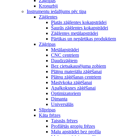
Zāģripas
Kroņurbji
Instrumentu iedalījums pēc tipa
Zāģlentes
Platās zāģlentes kokapstrādei
Šaurās zāģlentes kokapstrādei
Zāģlentes metālapstrādei
Pārtikas un nepārtikas produktiem
Zāģripas
Metālapstrādei
CNC centriem
Daudzzāģiem
Bez cietsakausējuma zobiem
Plātņu materiālu zāģēšanai
Plātņu zāģēšanas centriem
Masīvkoka zāģēšanai
Apaļkoksnes zāģēšanai
Optimizatoriem
Dimanta
Universālās
Slīpripas
Kāta frēzes
Taisnās frēzes
Profilētās gropju frēzes
Malu apstrādei bez profila