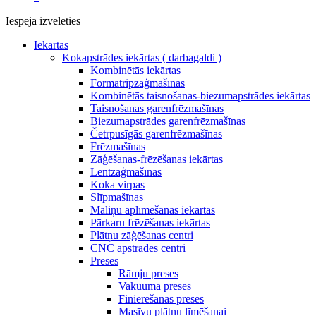
Iespēja izvēlēties
Iekārtas
Kokapstrādes iekārtas ( darbagaldi )
Kombinētās iekārtas
Formātripzāģmašīnas
Kombinētās taisnošanas-biezumapstrādes iekārtas
Taisnošanas garenfrēzmašīnas
Biezumapstrādes garenfrēzmašīnas
Četrpusīgās garenfrēzmašīnas
Frēzmašīnas
Zāģēšanas-frēzēšanas iekārtas
Lentzāģmašīnas
Koka virpas
Slīpmašīnas
Maliņu aplīmēšanas iekārtas
Pārkaru frēzēšanas iekārtas
Plātņu zāģēšanas centri
CNC apstrādes centri
Preses
Rāmju preses
Vakuuma preses
Finierēšanas preses
Masīvu plātņu līmēšanai