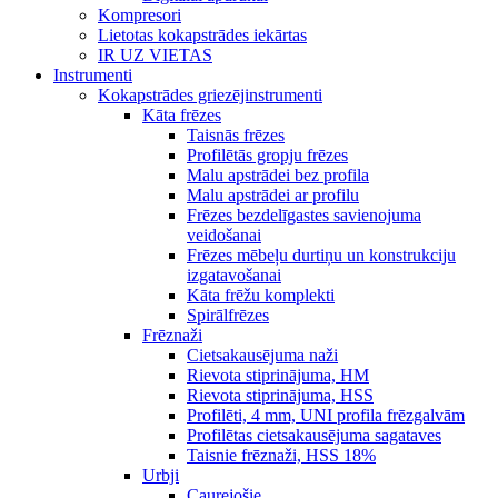
Kompresori
Lietotas kokapstrādes iekārtas
IR UZ VIETAS
Instrumenti
Kokapstrādes griezējinstrumenti
Kāta frēzes
Taisnās frēzes
Profilētās gropju frēzes
Malu apstrādei bez profila
Malu apstrādei ar profilu
Frēzes bezdelīgastes savienojuma
veidošanai
Frēzes mēbeļu durtiņu un konstrukciju
izgatavošanai
Kāta frēžu komplekti
Spirālfrēzes
Frēznaži
Cietsakausējuma naži
Rievota stiprinājuma, HM
Rievota stiprinājuma, HSS
Profilēti, 4 mm, UNI profila frēzgalvām
Profilētas cietsakausējuma sagataves
Taisnie frēznaži, HSS 18%
Urbji
Caurejošie