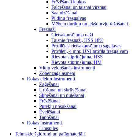
Frēzēšanai leņķos
Falcēšanai un taisnai virsmai
Saaudzēšanai
Pildiņu frēzgalvas
Mēbeļu durtiņu un iekšdurvju ražošanai
Frēznaži
Cietsakausējuma naži
Taisnie frēznaži, HSS 18%
Profilētas cietsakausējuma sagataves
Profilēti, 4 mm, UNI profila frēzgalvām
Rievota stiprinājuma, HSS
Rievota stiprinājuma, HM
Vītņu veidošanas instrumenti
Zobenzāģa asmeņi
Rokas elektroinstrumenti
Zāģēšanai
Urbšanai un skrūvēšanai
Slīpēšanai un pulēšanai
Frēzēšanai
Putekļu nosūkšanai
Ēvelēšanai
Tapošanai
Rokas instrumenti
Līmspīles
Tehniskie šķidrumi un palīgmateriāli