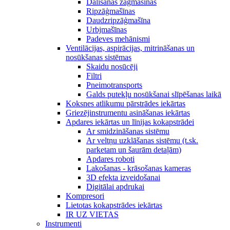
Dalīšanas zāģmašīnas
Ripzāģmašīnas
Daudzripzāģmašīna
Urbjmašīnas
Padeves mehānismi
Ventilācijas, aspirācijas, mitrināšanas un
nosūkšanas sistēmas
Skaidu nosūcēji
Filtri
Pneimotransports
Galds putekļu nosūkšanai slīpēšanas laikā
Koksnes atlikumu pārstrādes iekārtas
Griezējinstrumentu asināšanas iekārtas
Apdares iekārtas un līnijas kokapstrādei
Ar smidzināšanas sistēmu
Ar veltņu uzklāšanas sistēmu (t.sk.
parketam un šaurām detaļām)
Apdares roboti
Lakošanas - krāsošanas kameras
3D efekta izveidošanai
Digitālai apdrukai
Kompresori
Lietotas kokapstrādes iekārtas
IR UZ VIETAS
Instrumenti