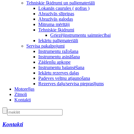
Tehniskie šķidrumi un palīgmateriāli
Lokanās caurules ( gofras )
Abrazīvās slīpripas
Abrazīvās galodas
Mitruma mērītāji
Tehniskie šķidrumi
Griezējinstrumentu saimniecībai
Iekārtu palīgmateriāli
Servisa pakalpojumi
Instrumentu ražošana
Instrumentu asināšana
Zāģlenšu apkope
Instrumentu balansēšana
Iekārtu rezerves daļas
Padeves veltņu atjaunošana
Rezerves daļu/servisa pieprasījums
Motoreļļas
Zīmoli
Kontakti
Kontakti