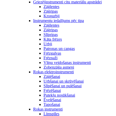
Griezējinstrumenti citu materiālu apstrādei
Zāģlentes
Zāģripas
Kroņurbji
Instrumentu iedalījums pēc tipa
Zāģlentes
Zāģripas
Slīpripas
Kāta frēzes
Urbji
Patronas un cangas
Frēzgalvas
Frēznaži
Vītņu veidošanas instrumenti
Zobenzāģa asmeņi
Rokas elektroinstrumenti
Zāģēšanai
Urbšanai un skrūvēšanai
Slīpēšanai un pulēšanai
Frēzēšanai
Putekļu nosūkšanai
Ēvelēšanai
Tapošanai
Rokas instrumenti
Līmspīles