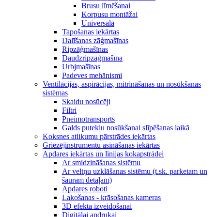
Brusu līmēšanai
Korpusu montāžai
Universālā
Tapošanas iekārtas
Dalīšanas zāģmašīnas
Ripzāģmašīnas
Daudzripzāģmašīna
Urbjmašīnas
Padeves mehānismi
Ventilācijas, aspirācijas, mitrināšanas un nosūkšanas
sistēmas
Skaidu nosūcēji
Filtri
Pneimotransports
Galds putekļu nosūkšanai slīpēšanas laikā
Koksnes atlikumu pārstrādes iekārtas
Griezējinstrumentu asināšanas iekārtas
Apdares iekārtas un līnijas kokapstrādei
Ar smidzināšanas sistēmu
Ar veltņu uzklāšanas sistēmu (t.sk. parketam un
šaurām detaļām)
Apdares roboti
Lakošanas - krāsošanas kameras
3D efekta izveidošanai
Digitālai apdrukai