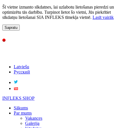
Šī vietne izmanto sīkdatnes, lai uzlabotu lietošanas pieredzi un
optimizētu tās darbību. Turpinot lietot šo vietni, Jūs piekrītiet
sīkdatņu lietošanai SIA INFLEKS tīmekļa vietnē.
Lasīt vairāk
Sapratu
Latviešu
Русский
INFLEKS SHOP
Sākums
Par mums
Vakances
Galerija