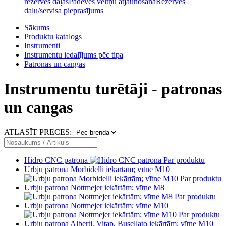
rezerves daļas
Padeves veltņu atjaunošana
Rezerves
daļu/servisa pieprasījums
Sākums
Produktu katalogs
Instrumenti
Instrumentu iedalījums pēc tipa
Patronas un cangas
Instrumentu turētāji - patronas
un cangas
ATLASĪT PRECES:
Hidro CNC patrona
Par produktu
Urbju patrona Morbidelli iekārtām; vītne M10
Par produktu
Urbju patrona Nottmejer iekārtām; vītne M8
Par produktu
Urbju patrona Nottmejer iekārtām; vītne M10
Par produktu
Urbju patrona Alberti, Vitap, Busellato iekārtām; vītne M10