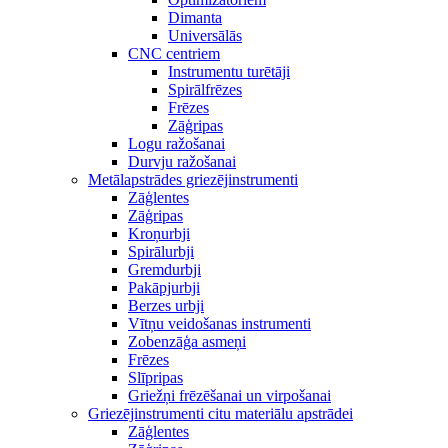
Dimanta
Universālās
CNC centriem
Instrumentu turētāji
Spirālfrēzes
Frēzes
Zāģripas
Logu ražošanai
Durvju ražošanai
Metālapstrādes griezējinstrumenti
Zāģlentes
Zāģripas
Kroņurbji
Spirālurbji
Gremdurbji
Pakāpjurbji
Berzes urbji
Vītņu veidošanas instrumenti
Zobenzāģa asmeņi
Frēzes
Slīpripas
Griežņi frēzēšanai un virpošanai
Griezējinstrumenti citu materiālu apstrādei
Zāģlentes