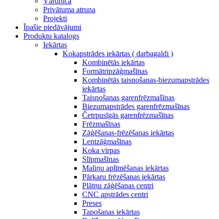
Vārdnīca
Privātuma atruna
Projekti
Īpašie piedāvājumi
Produktu katalogs
Iekārtas
Kokapstrādes iekārtas ( darbagaldi )
Kombinētās iekārtas
Formātripzāģmašīnas
Kombinētās taisnošanas-biezumapstrādes
iekārtas
Taisnošanas garenfrēzmašīnas
Biezumapstrādes garenfrēzmašīnas
Četrpusīgās garenfrēzmašīnas
Frēzmašīnas
Zāģēšanas-frēzēšanas iekārtas
Lentzāģmašīnas
Koka virpas
Slīpmašīnas
Maliņu aplīmēšanas iekārtas
Pārkaru frēzēšanas iekārtas
Plātņu zāģēšanas centri
CNC apstrādes centri
Preses
Tapošanas iekārtas