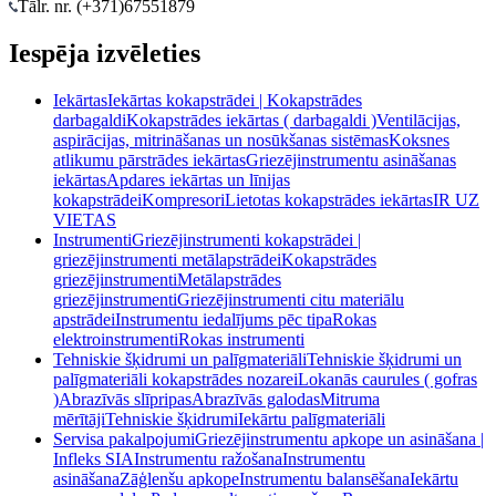
Tālr. nr. (+371)
67551879
Iespēja izvēleties
Iekārtas
Iekārtas kokapstrādei | Kokapstrādes
darbagaldi
Kokapstrādes iekārtas ( darbagaldi )
Ventilācijas,
aspirācijas, mitrināšanas un nosūkšanas sistēmas
Koksnes
atlikumu pārstrādes iekārtas
Griezējinstrumentu asināšanas
iekārtas
Apdares iekārtas un līnijas
kokapstrādei
Kompresori
Lietotas kokapstrādes iekārtas
IR UZ
VIETAS
Instrumenti
Griezējinstrumenti kokapstrādei |
griezējinstrumenti metālapstrādei
Kokapstrādes
griezējinstrumenti
Metālapstrādes
griezējinstrumenti
Griezējinstrumenti citu materiālu
apstrādei
Instrumentu iedalījums pēc tipa
Rokas
elektroinstrumenti
Rokas instrumenti
Tehniskie šķidrumi un palīgmateriāli
Tehniskie šķidrumi un
palīgmateriāli kokapstrādes nozarei
Lokanās caurules ( gofras
)
Abrazīvās slīpripas
Abrazīvās galodas
Mitruma
mērītāji
Tehniskie šķidrumi
Iekārtu palīgmateriāli
Servisa pakalpojumi
Griezējinstrumentu apkope un asināšana |
Infleks SIA
Instrumentu ražošana
Instrumentu
asināšana
Zāģlenšu apkope
Instrumentu balansēšana
Iekārtu