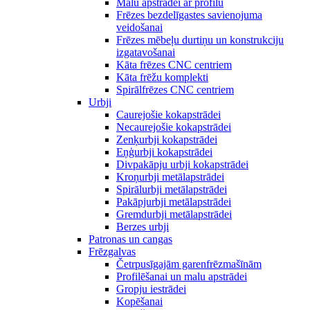
Malu apstrādei ar profilu
Frēzes bezdelīgastes savienojuma
veidošanai
Frēzes mēbeļu durtiņu un konstrukciju
izgatavošanai
Kāta frēzes CNC centriem
Kāta frēžu komplekti
Spirālfrēzes CNC centriem
Urbji
Caurejošie kokapstrādei
Necaurejošie kokapstrādei
Zenķurbji kokapstrādei
Eņģurbji kokapstrādei
Divpakāpju urbji kokapstrādei
Kroņurbji metālapstrādei
Spirālurbji metālapstrādei
Pakāpjurbji metālapstrādei
Gremdurbji metālapstrādei
Berzes urbji
Patronas un cangas
Frēzgalvas
Četrpusīgajām garenfrēzmašīnām
Profilēšanai un malu apstrādei
Gropju iestrādei
Kopēšanai