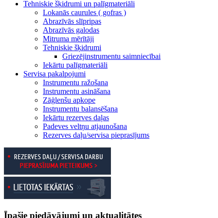
Tehniskie šķidrumi un palīgmateriāli
Lokanās caurules ( gofras )
Abrazīvās slīpripas
Abrazīvās galodas
Mitruma mērītāji
Tehniskie šķidrumi
Griezējinstrumentu saimniecībai
Iekārtu palīgmateriāli
Servisa pakalpojumi
Instrumentu ražošana
Instrumentu asināšana
Zāģlenšu apkope
Instrumentu balansēšana
Iekārtu rezerves daļas
Padeves veltņu atjaunošana
Rezerves daļu/servisa pieprasījums
Īpašie piedāvājumi un aktualitātes