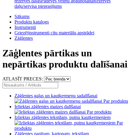
rezerves daļas
Padeves veltņu atjaunošana
Rezerves
daļu/servisa pieprasījums
Sākums
Produktu katalogs
Instrumenti
Griezējinstrumenti citu materiālu apstrādei
Zāģlentes
Zāģlentes pārtikas un
nepārtikas produktu dalīšanai
ATLASĪT PRECES:
Zāģlentes gaļas un kautķermeņu sadalīšanai
Par produktu
Ieliektas zāģlentes maizes dalīšanai
Par produktu
Izliektas zāģlentes tekstilam, putnu kautķermeņiem
Par
produktu
Zāģlentes papīram, kartonam, tekstilam