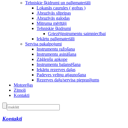
Tehniskie šķidrumi un palīgmateriāli
Lokanās caurules ( gofras )
Abrazīvās slīpripas
Abrazīvās galodas
Mitruma mērītāji
Tehniskie šķidrumi
Griezējinstrumentu saimniecībai
Iekārtu palīgmateriāli
Servisa pakalpojumi
Instrumentu ražošana
Instrumentu asināšana
Zāģlenšu apkope
Instrumentu balansēšana
Iekārtu rezerves daļas
Padeves veltņu atjaunošana
Rezerves daļu/servisa pieprasījums
Motoreļļas
Zīmoli
Kontakti
Kontakti