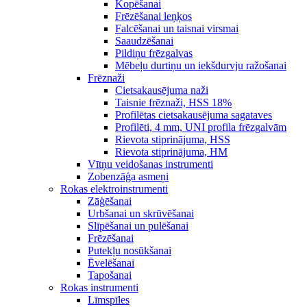
Kopēšanai
Frēzēšanai leņķos
Falcēšanai un taisnai virsmai
Saaudzēšanai
Pildiņu frēzgalvas
Mēbeļu durtiņu un iekšdurvju ražošanai
Frēznaži
Cietsakausējuma naži
Taisnie frēznaži, HSS 18%
Profilētas cietsakausējuma sagataves
Profilēti, 4 mm, UNI profila frēzgalvām
Rievota stiprinājuma, HSS
Rievota stiprinājuma, HM
Vītņu veidošanas instrumenti
Zobenzāģa asmeņi
Rokas elektroinstrumenti
Zāģēšanai
Urbšanai un skrūvēšanai
Slīpēšanai un pulēšanai
Frēzēšanai
Putekļu nosūkšanai
Ēvelēšanai
Tapošanai
Rokas instrumenti
Līmspīles