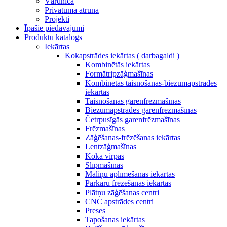
Vārdnīca
Privātuma atruna
Projekti
Īpašie piedāvājumi
Produktu katalogs
Iekārtas
Kokapstrādes iekārtas ( darbagaldi )
Kombinētās iekārtas
Formātripzāģmašīnas
Kombinētās taisnošanas-biezumapstrādes
iekārtas
Taisnošanas garenfrēzmašīnas
Biezumapstrādes garenfrēzmašīnas
Četrpusīgās garenfrēzmašīnas
Frēzmašīnas
Zāģēšanas-frēzēšanas iekārtas
Lentzāģmašīnas
Koka virpas
Slīpmašīnas
Maliņu aplīmēšanas iekārtas
Pārkaru frēzēšanas iekārtas
Plātņu zāģēšanas centri
CNC apstrādes centri
Preses
Tapošanas iekārtas