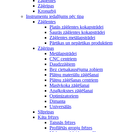
Zāģlentes
Zāģripas
Kroņurbji
Instrumentu iedalījums pēc tipa
Zāģlentes
Platās zāģlentes kokapstrādei
Šaurās zāģlentes kokapstrādei
Zāģlentes metālapstrādei
Pārtikas un nepārtikas produktiem
Zāģripas
Metālapstrādei
CNC centriem
Daudzzāģiem
Bez cietsakausējuma zobiem
Plātņu materiālu zāģēšanai
Plātņu zāģēšanas centriem
Masīvkoka zāģēšanai
Apaļkoksnes zāģēšanai
Optimizatoriem
Dimanta
Universālās
Slīpripas
Kāta frēzes
Taisnās frēzes
Profilētās gropju frēzes