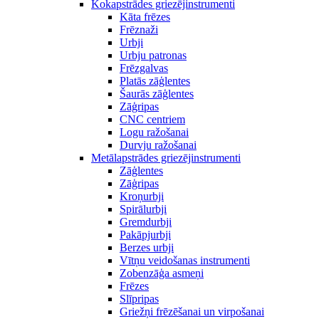
Kokapstrādes griezējinstrumenti
Kāta frēzes
Frēznaži
Urbji
Urbju patronas
Frēzgalvas
Platās zāģlentes
Šaurās zāģlentes
Zāģripas
CNC centriem
Logu ražošanai
Durvju ražošanai
Metālapstrādes griezējinstrumenti
Zāģlentes
Zāģripas
Kroņurbji
Spirālurbji
Gremdurbji
Pakāpjurbji
Berzes urbji
Vītņu veidošanas instrumenti
Zobenzāģa asmeņi
Frēzes
Slīpripas
Griežņi frēzēšanai un virpošanai