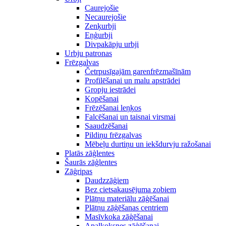
Caurejošie
Necaurejošie
Zenķurbji
Eņģurbji
Divpakāpju urbji
Urbju patronas
Frēzgalvas
Četrpusīgajām garenfrēzmašīnām
Profilēšanai un malu apstrādei
Gropju iestrādei
Kopēšanai
Frēzēšanai leņķos
Falcēšanai un taisnai virsmai
Saaudzēšanai
Pildiņu frēzgalvas
Mēbeļu durtiņu un iekšdurvju ražošanai
Platās zāģlentes
Šaurās zāģlentes
Zāģripas
Daudzzāģiem
Bez cietsakausējuma zobiem
Plātņu materiālu zāģēšanai
Plātņu zāģēšanas centriem
Masīvkoka zāģēšanai
Apaļkoksnes zāģēšanai