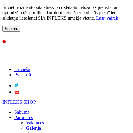
Šī vietne izmanto sīkdatnes, lai uzlabotu lietošanas pieredzi un
optimizētu tās darbību. Turpinot lietot šo vietni, Jūs piekrītiet
sīkdatņu lietošanai SIA INFLEKS tīmekļa vietnē.
Lasīt vairāk
Sapratu
Latviešu
Русский
INFLEKS SHOP
Sākums
Par mums
Vakances
Galerija