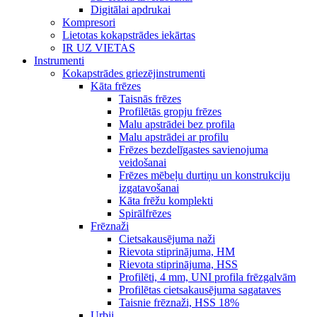
Digitālai apdrukai
Kompresori
Lietotas kokapstrādes iekārtas
IR UZ VIETAS
Instrumenti
Kokapstrādes griezējinstrumenti
Kāta frēzes
Taisnās frēzes
Profilētās gropju frēzes
Malu apstrādei bez profila
Malu apstrādei ar profilu
Frēzes bezdelīgastes savienojuma
veidošanai
Frēzes mēbeļu durtiņu un konstrukciju
izgatavošanai
Kāta frēžu komplekti
Spirālfrēzes
Frēznaži
Cietsakausējuma naži
Rievota stiprinājuma, HM
Rievota stiprinājuma, HSS
Profilēti, 4 mm, UNI profila frēzgalvām
Profilētas cietsakausējuma sagataves
Taisnie frēznaži, HSS 18%
Urbji