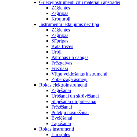
Griezējinstrumenti citu materiālu apstrādei
Zāģlentes
Zāģripas
Kroņurbji
Instrumentu iedalījums pēc tipa
Zāģlentes
Zāģripas
Slīpripas
Kāta frēzes
Urbji
Patronas un cangas
Frēzgalvas
Frēznaži
Vītņu veidošanas instrumenti
Zobenzāģa asmeņi
Rokas elektroinstrumenti
Zāģēšanai
Urbšanai un skrūvēšanai
Slīpēšanai un pulēšanai
Frēzēšanai
Putekļu nosūkšanai
Ēvelēšanai
Tapošanai
Rokas instrumenti
Līmspīles