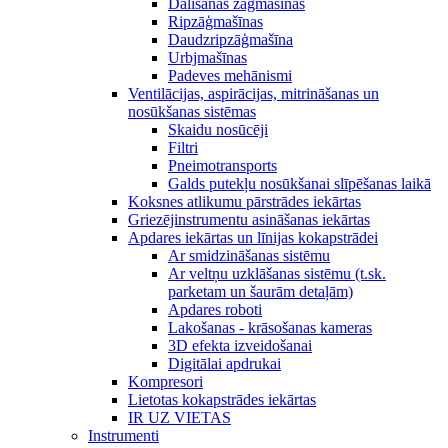
Dalīšanas zāģmašīnas
Ripzāģmašīnas
Daudzripzāģmašīna
Urbjmašīnas
Padeves mehānismi
Ventilācijas, aspirācijas, mitrināšanas un
nosūkšanas sistēmas
Skaidu nosūcēji
Filtri
Pneimotransports
Galds putekļu nosūkšanai slīpēšanas laikā
Koksnes atlikumu pārstrādes iekārtas
Griezējinstrumentu asināšanas iekārtas
Apdares iekārtas un līnijas kokapstrādei
Ar smidzināšanas sistēmu
Ar veltņu uzklāšanas sistēmu (t.sk.
parketam un šaurām detaļām)
Apdares roboti
Lakošanas - krāsošanas kameras
3D efekta izveidošanai
Digitālai apdrukai
Kompresori
Lietotas kokapstrādes iekārtas
IR UZ VIETAS
Instrumenti