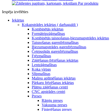
Par produktu
Iespēja izvēlēties
Iekārtas
Kokapstrādes iekārtas ( darbagaldi )
Kombinētās iekārtas
Formātripzāģmašīnas
Kombinētās taisnošanas-biezumapstrādes iekārtas
Taisnošanas garenfrēzmašīnas
Biezumapstrādes garenfrēzmašīnas
Četrpusīgās garenfrēzmašīnas
Frēzmašīnas
Zāģēšanas-frēzēšanas iekārtas
Lentzāģmašīnas
Koka virpas
Slīpmašīnas
Maliņu aplīmēšanas iekārtas
Pārkaru frēzēšanas iekārtas
Plātņu zāģēšanas centri
CNC apstrādes centri
Preses
Rāmju preses
Vakuuma preses
Finierēšanas preses