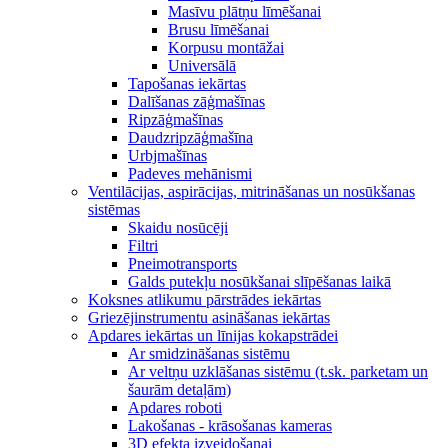
Masīvu plātņu līmēšanai
Brusu līmēšanai
Korpusu montāžai
Universālā
Tapošanas iekārtas
Dalīšanas zāģmašīnas
Ripzāģmašīnas
Daudzripzāģmašīna
Urbjmašīnas
Padeves mehānismi
Ventilācijas, aspirācijas, mitrināšanas un nosūkšanas
sistēmas
Skaidu nosūcēji
Filtri
Pneimotransports
Galds putekļu nosūkšanai slīpēšanas laikā
Koksnes atlikumu pārstrādes iekārtas
Griezējinstrumentu asināšanas iekārtas
Apdares iekārtas un līnijas kokapstrādei
Ar smidzināšanas sistēmu
Ar veltņu uzklāšanas sistēmu (t.sk. parketam un
šaurām detaļām)
Apdares roboti
Lakošanas - krāsošanas kameras
3D efekta izveidošanai