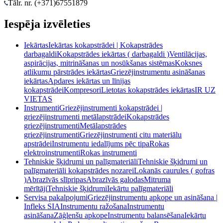
Tālr. nr. (+371)
67551879
Iespēja izvēleties
Iekārtas
Iekārtas kokapstrādei | Kokapstrādes
darbagaldi
Kokapstrādes iekārtas ( darbagaldi )
Ventilācijas,
aspirācijas, mitrināšanas un nosūkšanas sistēmas
Koksnes
atlikumu pārstrādes iekārtas
Griezējinstrumentu asināšanas
iekārtas
Apdares iekārtas un līnijas
kokapstrādei
Kompresori
Lietotas kokapstrādes iekārtas
IR UZ
VIETAS
Instrumenti
Griezējinstrumenti kokapstrādei |
griezējinstrumenti metālapstrādei
Kokapstrādes
griezējinstrumenti
Metālapstrādes
griezējinstrumenti
Griezējinstrumenti citu materiālu
apstrādei
Instrumentu iedalījums pēc tipa
Rokas
elektroinstrumenti
Rokas instrumenti
Tehniskie šķidrumi un palīgmateriāli
Tehniskie šķidrumi un
palīgmateriāli kokapstrādes nozarei
Lokanās caurules ( gofras
)
Abrazīvās slīpripas
Abrazīvās galodas
Mitruma
mērītāji
Tehniskie šķidrumi
Iekārtu palīgmateriāli
Servisa pakalpojumi
Griezējinstrumentu apkope un asināšana |
Infleks SIA
Instrumentu ražošana
Instrumentu
asināšana
Zāģlenšu apkope
Instrumentu balansēšana
Iekārtu