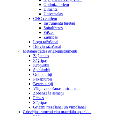
Optimizatoriem
Dimanta
Universālās
CNC centriem
Instrumentu turētāji
Spirālfrēzes
Frēzes
Zāģripas
Logu ražošanai
Durvju ražošanai
Metālapstrādes griezējinstrumenti
Zāģlentes
Zāģripas
Kroņurbji
Spirālurbji
Gremdurbji
Pakāpjurbji
Berzes urbji
Vītņu veidošanas instrumenti
Zobenzāģa asmeņi
Frēzes
Slīpripas
Griežņi frēzēšanai un virpošanai
Griezējinstrumenti citu materiālu apstrādei