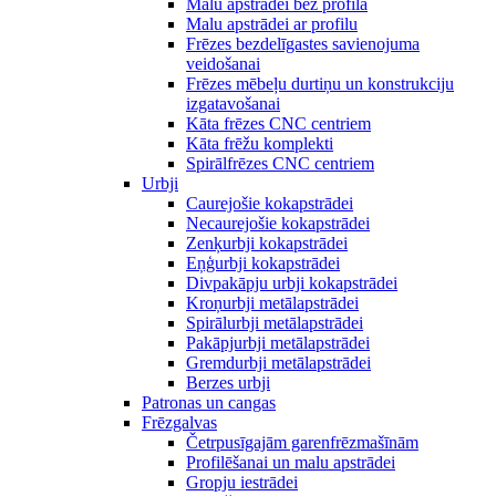
Malu apstrādei bez profila
Malu apstrādei ar profilu
Frēzes bezdelīgastes savienojuma
veidošanai
Frēzes mēbeļu durtiņu un konstrukciju
izgatavošanai
Kāta frēzes CNC centriem
Kāta frēžu komplekti
Spirālfrēzes CNC centriem
Urbji
Caurejošie kokapstrādei
Necaurejošie kokapstrādei
Zenķurbji kokapstrādei
Eņģurbji kokapstrādei
Divpakāpju urbji kokapstrādei
Kroņurbji metālapstrādei
Spirālurbji metālapstrādei
Pakāpjurbji metālapstrādei
Gremdurbji metālapstrādei
Berzes urbji
Patronas un cangas
Frēzgalvas
Četrpusīgajām garenfrēzmašīnām
Profilēšanai un malu apstrādei
Gropju iestrādei