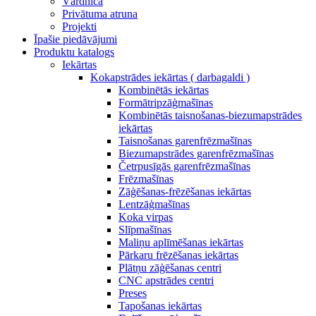
Vārdnīca
Privātuma atruna
Projekti
Īpašie piedāvājumi
Produktu katalogs
Iekārtas
Kokapstrādes iekārtas ( darbagaldi )
Kombinētās iekārtas
Formātripzāģmašīnas
Kombinētās taisnošanas-biezumapstrādes
iekārtas
Taisnošanas garenfrēzmašīnas
Biezumapstrādes garenfrēzmašīnas
Četrpusīgās garenfrēzmašīnas
Frēzmašīnas
Zāģēšanas-frēzēšanas iekārtas
Lentzāģmašīnas
Koka virpas
Slīpmašīnas
Maliņu aplīmēšanas iekārtas
Pārkaru frēzēšanas iekārtas
Plātņu zāģēšanas centri
CNC apstrādes centri
Preses
Tapošanas iekārtas