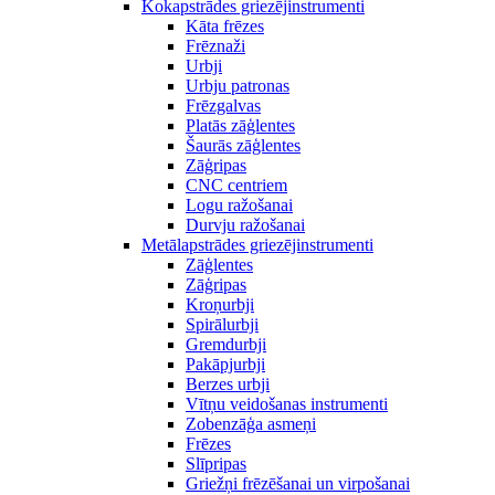
Kokapstrādes griezējinstrumenti
Kāta frēzes
Frēznaži
Urbji
Urbju patronas
Frēzgalvas
Platās zāģlentes
Šaurās zāģlentes
Zāģripas
CNC centriem
Logu ražošanai
Durvju ražošanai
Metālapstrādes griezējinstrumenti
Zāģlentes
Zāģripas
Kroņurbji
Spirālurbji
Gremdurbji
Pakāpjurbji
Berzes urbji
Vītņu veidošanas instrumenti
Zobenzāģa asmeņi
Frēzes
Slīpripas
Griežņi frēzēšanai un virpošanai