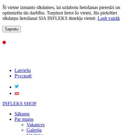
Šī vietne izmanto sīkdatnes, lai uzlabotu lietošanas pieredzi un
optimizētu tās darbību. Turpinot lietot šo vietni, Jūs piekrītiet
sīkdatņu lietošanai SIA INFLEKS tīmekļa vietnē.
Lasīt vairāk
Sapratu
Latviešu
Русский
INFLEKS SHOP
Sākums
Par mums
Vakances
Galerija