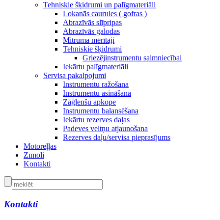
Tehniskie šķidrumi un palīgmateriāli
Lokanās caurules ( gofras )
Abrazīvās slīpripas
Abrazīvās galodas
Mitruma mērītāji
Tehniskie šķidrumi
Griezējinstrumentu saimniecībai
Iekārtu palīgmateriāli
Servisa pakalpojumi
Instrumentu ražošana
Instrumentu asināšana
Zāģlenšu apkope
Instrumentu balansēšana
Iekārtu rezerves daļas
Padeves veltņu atjaunošana
Rezerves daļu/servisa pieprasījums
Motoreļļas
Zīmoli
Kontakti
Kontakti