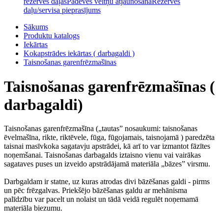
rezerves daļas
Padeves veltņu atjaunošana
Rezerves
daļu/servisa pieprasījums
Sākums
Produktu katalogs
Iekārtas
Kokapstrādes iekārtas ( darbagaldi )
Taisnošanas garenfrēzmašīnas
Taisnošanas garenfrēzmašīnas (
darbagaldi)
Taisnošanas garenfrēzmašīna („tautas” nosaukumi: taisnošanas
ēvelmašīna, rikte, riktēvele, fūga, fūgojamais, taisnojamā ) paredzēta
taisnai masīvkoka sagatavju apstrādei, kā arī to var izmantot fāzītes
noņemšanai. Taisnošanas darbagalds iztaisno vienu vai vairākas
sagataves puses un izveido apstrādājamā materiāla „bāzes” virsmu.
Darbgaldam ir statne, uz kuras atrodas divi bāzēšanas galdi - pirms
un pēc frēzgalvas. Priekšējo bāzēšanas galdu ar mehānisma
palīdzību var pacelt un nolaist un tādā veidā regulēt noņemamā
materiāla biezumu.