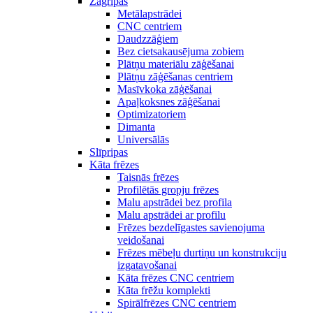
Zāģripas
Metālapstrādei
CNC centriem
Daudzzāģiem
Bez cietsakausējuma zobiem
Plātņu materiālu zāģēšanai
Plātņu zāģēšanas centriem
Masīvkoka zāģēšanai
Apaļkoksnes zāģēšanai
Optimizatoriem
Dimanta
Universālās
Slīpripas
Kāta frēzes
Taisnās frēzes
Profilētās gropju frēzes
Malu apstrādei bez profila
Malu apstrādei ar profilu
Frēzes bezdelīgastes savienojuma
veidošanai
Frēzes mēbeļu durtiņu un konstrukciju
izgatavošanai
Kāta frēzes CNC centriem
Kāta frēžu komplekti
Spirālfrēzes CNC centriem