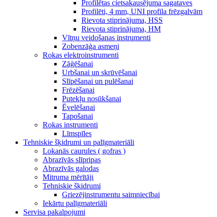
Profilētas cietsakausējuma sagataves
Profilēti, 4 mm, UNI profila frēzgalvām
Rievota stiprinājuma, HSS
Rievota stiprinājuma, HM
Vītņu veidošanas instrumenti
Zobenzāģa asmeņi
Rokas elektroinstrumenti
Zāģēšanai
Urbšanai un skrūvēšanai
Slīpēšanai un pulēšanai
Frēzēšanai
Putekļu nosūkšanai
Ēvelēšanai
Tapošanai
Rokas instrumenti
Līmspīles
Tehniskie šķidrumi un palīgmateriāli
Lokanās caurules ( gofras )
Abrazīvās slīpripas
Abrazīvās galodas
Mitruma mērītāji
Tehniskie šķidrumi
Griezējinstrumentu saimniecībai
Iekārtu palīgmateriāli
Servisa pakalpojumi