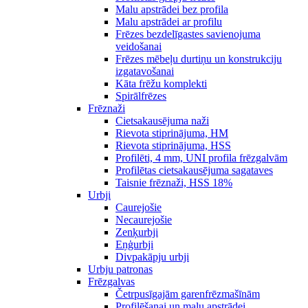
Malu apstrādei bez profila
Malu apstrādei ar profilu
Frēzes bezdelīgastes savienojuma
veidošanai
Frēzes mēbeļu durtiņu un konstrukciju
izgatavošanai
Kāta frēžu komplekti
Spirālfrēzes
Frēznaži
Cietsakausējuma naži
Rievota stiprinājuma, HM
Rievota stiprinājuma, HSS
Profilēti, 4 mm, UNI profila frēzgalvām
Profilētas cietsakausējuma sagataves
Taisnie frēznaži, HSS 18%
Urbji
Caurejošie
Necaurejošie
Zenķurbji
Eņģurbji
Divpakāpju urbji
Urbju patronas
Frēzgalvas
Četrpusīgajām garenfrēzmašīnām
Profilēšanai un malu apstrādei