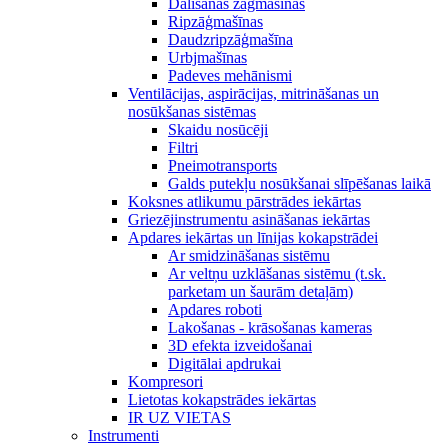
Dalīšanas zāģmašīnas
Ripzāģmašīnas
Daudzripzāģmašīna
Urbjmašīnas
Padeves mehānismi
Ventilācijas, aspirācijas, mitrināšanas un
nosūkšanas sistēmas
Skaidu nosūcēji
Filtri
Pneimotransports
Galds putekļu nosūkšanai slīpēšanas laikā
Koksnes atlikumu pārstrādes iekārtas
Griezējinstrumentu asināšanas iekārtas
Apdares iekārtas un līnijas kokapstrādei
Ar smidzināšanas sistēmu
Ar veltņu uzklāšanas sistēmu (t.sk.
parketam un šaurām detaļām)
Apdares roboti
Lakošanas - krāsošanas kameras
3D efekta izveidošanai
Digitālai apdrukai
Kompresori
Lietotas kokapstrādes iekārtas
IR UZ VIETAS
Instrumenti