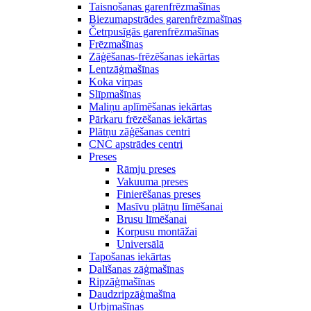
Taisnošanas garenfrēzmašīnas
Biezumapstrādes garenfrēzmašīnas
Četrpusīgās garenfrēzmašīnas
Frēzmašīnas
Zāģēšanas-frēzēšanas iekārtas
Lentzāģmašīnas
Koka virpas
Slīpmašīnas
Maliņu aplīmēšanas iekārtas
Pārkaru frēzēšanas iekārtas
Plātņu zāģēšanas centri
CNC apstrādes centri
Preses
Rāmju preses
Vakuuma preses
Finierēšanas preses
Masīvu plātņu līmēšanai
Brusu līmēšanai
Korpusu montāžai
Universālā
Tapošanas iekārtas
Dalīšanas zāģmašīnas
Ripzāģmašīnas
Daudzripzāģmašīna
Urbjmašīnas