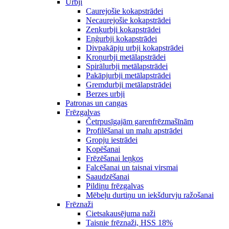
Urbji
Caurejošie kokapstrādei
Necaurejošie kokapstrādei
Zenķurbji kokapstrādei
Eņģurbji kokapstrādei
Divpakāpju urbji kokapstrādei
Kroņurbji metālapstrādei
Spirālurbji metālapstrādei
Pakāpjurbji metālapstrādei
Gremdurbji metālapstrādei
Berzes urbji
Patronas un cangas
Frēzgalvas
Četrpusīgajām garenfrēzmašīnām
Profilēšanai un malu apstrādei
Gropju iestrādei
Kopēšanai
Frēzēšanai leņķos
Falcēšanai un taisnai virsmai
Saaudzēšanai
Pildiņu frēzgalvas
Mēbeļu durtiņu un iekšdurvju ražošanai
Frēznaži
Cietsakausējuma naži
Taisnie frēznaži, HSS 18%