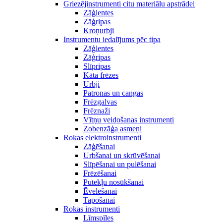
Griezējinstrumenti citu materiālu apstrādei
Zāģlentes
Zāģripas
Kroņurbji
Instrumentu iedalījums pēc tipa
Zāģlentes
Zāģripas
Slīpripas
Kāta frēzes
Urbji
Patronas un cangas
Frēzgalvas
Frēznaži
Vītņu veidošanas instrumenti
Zobenzāģa asmeņi
Rokas elektroinstrumenti
Zāģēšanai
Urbšanai un skrūvēšanai
Slīpēšanai un pulēšanai
Frēzēšanai
Putekļu nosūkšanai
Ēvelēšanai
Tapošanai
Rokas instrumenti
Līmspīles