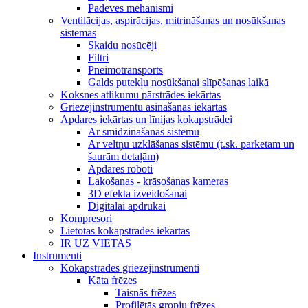
Padeves mehānismi
Ventilācijas, aspirācijas, mitrināšanas un nosūkšanas
sistēmas
Skaidu nosūcēji
Filtri
Pneimotransports
Galds putekļu nosūkšanai slīpēšanas laikā
Koksnes atlikumu pārstrādes iekārtas
Griezējinstrumentu asināšanas iekārtas
Apdares iekārtas un līnijas kokapstrādei
Ar smidzināšanas sistēmu
Ar veltņu uzklāšanas sistēmu (t.sk. parketam un
šaurām detaļām)
Apdares roboti
Lakošanas - krāsošanas kameras
3D efekta izveidošanai
Digitālai apdrukai
Kompresori
Lietotas kokapstrādes iekārtas
IR UZ VIETAS
Instrumenti
Kokapstrādes griezējinstrumenti
Kāta frēzes
Taisnās frēzes
Profilētās gropju frēzes