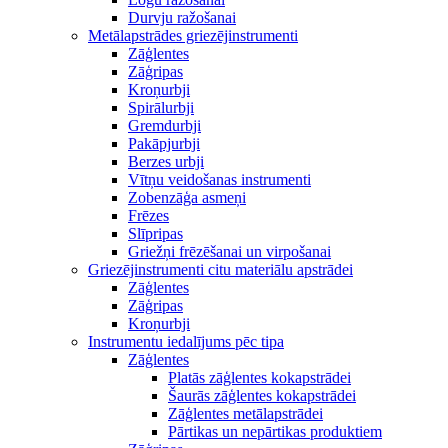
Durvju ražošanai
Metālapstrādes griezējinstrumenti
Zāģlentes
Zāģripas
Kroņurbji
Spirālurbji
Gremdurbji
Pakāpjurbji
Berzes urbji
Vītņu veidošanas instrumenti
Zobenzāģa asmeņi
Frēzes
Slīpripas
Griežņi frēzēšanai un virpošanai
Griezējinstrumenti citu materiālu apstrādei
Zāģlentes
Zāģripas
Kroņurbji
Instrumentu iedalījums pēc tipa
Zāģlentes
Platās zāģlentes kokapstrādei
Šaurās zāģlentes kokapstrādei
Zāģlentes metālapstrādei
Pārtikas un nepārtikas produktiem