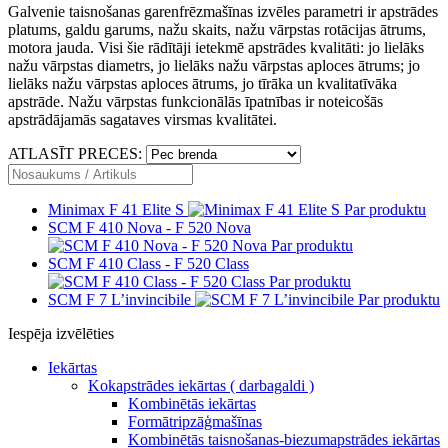
Galvenie taisnošanas garenfrēzmašīnas izvēles parametri ir apstrādes
platums, galdu garums, nažu skaits, nažu vārpstas rotācijas ātrums,
motora jauda. Visi šie rādītāji ietekmē apstrādes kvalitāti: jo lielāks
nažu vārpstas diametrs, jo lielāks nažu vārpstas aploces ātrums; jo
lielāks nažu vārpstas aploces ātrums, jo tīrāka un kvalitatīvāka
apstrāde. Nažu vārpstas funkcionālās īpatnības ir noteicošās
apstrādājamās sagataves virsmas kvalitātei.
ATLASĪT PRECES:
Minimax F 41 Elite S
Par produktu
SCM F 410 Nova - F 520 Nova
Par produktu
SCM F 410 Class - F 520 Class
Par produktu
SCM F 7 L’invincibile
Par produktu
Iespēja izvēlēties
Iekārtas
Kokapstrādes iekārtas ( darbagaldi )
Kombinētās iekārtas
Formātripzāģmašīnas
Kombinētās taisnošanas-biezumapstrādes iekārtas