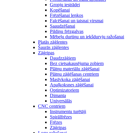
Gropju iestrādei
Kopēšanai
Frēzēšanai leņķos
Falcēšanai un taisnai virsmai
Saaudzēšanai
Pildiņu frēzgalvas
Mēbeļu durtiņu un iekšdurvju ražošanai
Platās zāģlentes
Šaurās zāģlentes
Zāģripas
Daudzzāģiem
Bez cietsakausējuma zobiem
Plātņu materiālu zāģēšanai
Plātņu zāģēšanas centriem
Masīvkoka zāģēšanai
Apaļkoksnes zāģēšanai
Optimizatoriem
Dimanta
Universālās
CNC centriem
Instrumentu turētāji
Spirālfrēzes
Frēzes
Zāģripas
Logu ražošanai