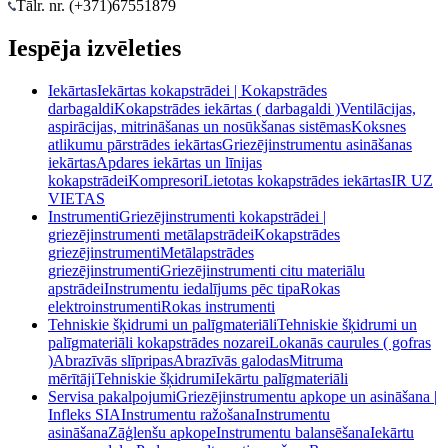
Tālr. nr. (+371)
67551879
Iespēja izvēleties
Iekārtas
Iekārtas kokapstrādei | Kokapstrādes
darbagaldi
Kokapstrādes iekārtas ( darbagaldi )
Ventilācijas,
aspirācijas, mitrināšanas un nosūkšanas sistēmas
Koksnes
atlikumu pārstrādes iekārtas
Griezējinstrumentu asināšanas
iekārtas
Apdares iekārtas un līnijas
kokapstrādei
Kompresori
Lietotas kokapstrādes iekārtas
IR UZ
VIETAS
Instrumenti
Griezējinstrumenti kokapstrādei |
griezējinstrumenti metālapstrādei
Kokapstrādes
griezējinstrumenti
Metālapstrādes
griezējinstrumenti
Griezējinstrumenti citu materiālu
apstrādei
Instrumentu iedalījums pēc tipa
Rokas
elektroinstrumenti
Rokas instrumenti
Tehniskie šķidrumi un palīgmateriāli
Tehniskie šķidrumi un
palīgmateriāli kokapstrādes nozarei
Lokanās caurules ( gofras
)
Abrazīvās slīpripas
Abrazīvās galodas
Mitruma
mērītāji
Tehniskie šķidrumi
Iekārtu palīgmateriāli
Servisa pakalpojumi
Griezējinstrumentu apkope un asināšana |
Infleks SIA
Instrumentu ražošana
Instrumentu
asināšana
Zāģlenšu apkope
Instrumentu balansēšana
Iekārtu