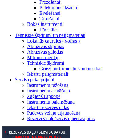
Frēzēšanai
Putekļu nosūkšanai
Ēvelēšanai
Tapošanai
Rokas instrumenti
Līmspīles
Tehniskie šķidrumi un palīgmateriāli
Lokanās caurules ( gofras )
Abrazīvās slīpripas
Abrazīvās galodas
Mitruma mērītāji
Tehniskie šķidrumi
Griezējinstrumentu saimniecībai
Iekārtu palīgmateriāli
Servisa pakalpojumi
Instrumentu ražošana
Instrumentu asināšana
Zāģlenšu apkope
Instrumentu balansēšana
Iekārtu rezerves daļas
Padeves veltņu atjaunošana
Rezerves daļu/servisa pieprasījums