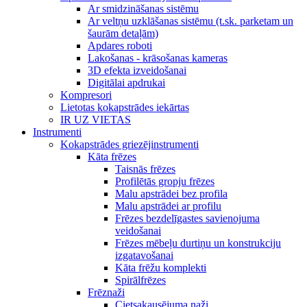
Ar smidzināšanas sistēmu
Ar veltņu uzklāšanas sistēmu (t.sk. parketam un
šaurām detaļām)
Apdares roboti
Lakošanas - krāsošanas kameras
3D efekta izveidošanai
Digitālai apdrukai
Kompresori
Lietotas kokapstrādes iekārtas
IR UZ VIETAS
Instrumenti
Kokapstrādes griezējinstrumenti
Kāta frēzes
Taisnās frēzes
Profilētās gropju frēzes
Malu apstrādei bez profila
Malu apstrādei ar profilu
Frēzes bezdelīgastes savienojuma
veidošanai
Frēzes mēbeļu durtiņu un konstrukciju
izgatavošanai
Kāta frēžu komplekti
Spirālfrēzes
Frēznaži
Cietsakausējuma naži