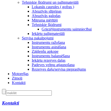
Tehniskie šķidrumi un palīgmateriāli
Lokanās caurules ( gofras )
Abrazīvās slīpripas
Abrazīvās galodas
Mitruma mērītāji
Tehniskie šķidrumi
Griezējinstrumentu saimniecībai
Iekārtu palīgmateriāli
Servisa pakalpojumi
Instrumentu ražošana
Instrumentu asināšana
Zāģlenšu apkope
Instrumentu balansēšana
Iekārtu rezerves daļas
Padeves veltņu atjaunošana
Rezerves daļu/servisa pieprasījums
Motoreļļas
Zīmoli
Kontakti
Kontakti