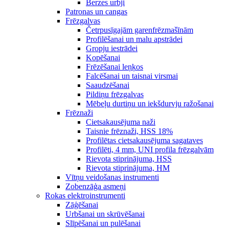
Berzes urbji
Patronas un cangas
Frēzgalvas
Četrpusīgajām garenfrēzmašīnām
Profilēšanai un malu apstrādei
Gropju iestrādei
Kopēšanai
Frēzēšanai leņķos
Falcēšanai un taisnai virsmai
Saaudzēšanai
Pildiņu frēzgalvas
Mēbeļu durtiņu un iekšdurvju ražošanai
Frēznaži
Cietsakausējuma naži
Taisnie frēznaži, HSS 18%
Profilētas cietsakausējuma sagataves
Profilēti, 4 mm, UNI profila frēzgalvām
Rievota stiprinājuma, HSS
Rievota stiprinājuma, HM
Vītņu veidošanas instrumenti
Zobenzāģa asmeņi
Rokas elektroinstrumenti
Zāģēšanai
Urbšanai un skrūvēšanai
Slīpēšanai un pulēšanai