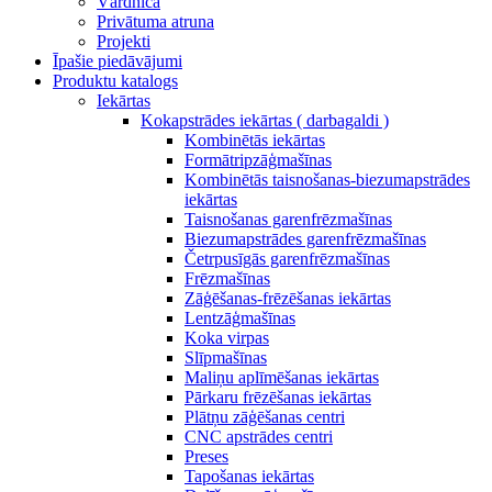
Vārdnīca
Privātuma atruna
Projekti
Īpašie piedāvājumi
Produktu katalogs
Iekārtas
Kokapstrādes iekārtas ( darbagaldi )
Kombinētās iekārtas
Formātripzāģmašīnas
Kombinētās taisnošanas-biezumapstrādes
iekārtas
Taisnošanas garenfrēzmašīnas
Biezumapstrādes garenfrēzmašīnas
Četrpusīgās garenfrēzmašīnas
Frēzmašīnas
Zāģēšanas-frēzēšanas iekārtas
Lentzāģmašīnas
Koka virpas
Slīpmašīnas
Maliņu aplīmēšanas iekārtas
Pārkaru frēzēšanas iekārtas
Plātņu zāģēšanas centri
CNC apstrādes centri
Preses
Tapošanas iekārtas