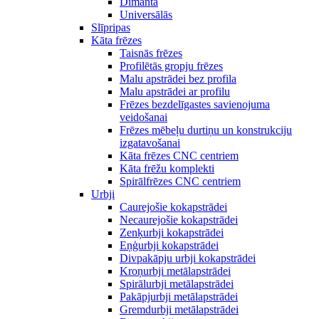
Dimanta
Universālās
Slīpripas
Kāta frēzes
Taisnās frēzes
Profilētās gropju frēzes
Malu apstrādei bez profila
Malu apstrādei ar profilu
Frēzes bezdelīgastes savienojuma
veidošanai
Frēzes mēbeļu durtiņu un konstrukciju
izgatavošanai
Kāta frēzes CNC centriem
Kāta frēžu komplekti
Spirālfrēzes CNC centriem
Urbji
Caurejošie kokapstrādei
Necaurejošie kokapstrādei
Zenķurbji kokapstrādei
Eņģurbji kokapstrādei
Divpakāpju urbji kokapstrādei
Kroņurbji metālapstrādei
Spirālurbji metālapstrādei
Pakāpjurbji metālapstrādei
Gremdurbji metālapstrādei