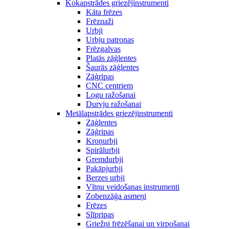
Kokapstrādes griezējinstrumenti
Kāta frēzes
Frēznaži
Urbji
Urbju patronas
Frēzgalvas
Platās zāģlentes
Šaurās zāģlentes
Zāģripas
CNC centriem
Logu ražošanai
Durvju ražošanai
Metālapstrādes griezējinstrumenti
Zāģlentes
Zāģripas
Kroņurbji
Spirālurbji
Gremdurbji
Pakāpjurbji
Berzes urbji
Vītņu veidošanas instrumenti
Zobenzāģa asmeņi
Frēzes
Slīpripas
Griežņi frēzēšanai un virpošanai