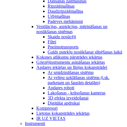
Dalīšanas zāģmašīnas
Ripzāģmašīnas
Daudzripzāģmašīna
Urbjmašīnas
Padeves mehānismi
Ventilācijas, aspirācijas, mitrināšanas un
nosūkšanas sistēmas
Skaidu nosūcēji
Filtri
Pneimotransports
Galds putekļu nosūkšanai slīpēšanas laikā
Koksnes atlikumu pārstrādes iekārtas
Griezējinstrumentu asināšanas iekārtas
Apdares iekārtas un līnijas kokapstrādei
Ar smidzināšanas sistēmu
Ar veltņu uzklāšanas sistēmu (t.sk.
parketam un šaurām detaļām)
Apdares roboti
Lakošanas - krāsošanas kameras
3D efekta izveidošanai
Digitālai apdrukai
Kompresori
Lietotas kokapstrādes iekārtas
IR UZ VIETAS
Instrumenti