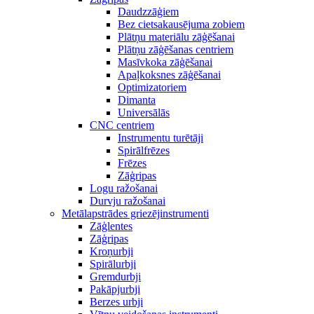
Daudzzāģiem
Bez cietsakausējuma zobiem
Plātņu materiālu zāģēšanai
Plātņu zāģēšanas centriem
Masīvkoka zāģēšanai
Apaļkoksnes zāģēšanai
Optimizatoriem
Dimanta
Universālās
CNC centriem
Instrumentu turētāji
Spirālfrēzes
Frēzes
Zāģripas
Logu ražošanai
Durvju ražošanai
Metālapstrādes griezējinstrumenti
Zāģlentes
Zāģripas
Kroņurbji
Spirālurbji
Gremdurbji
Pakāpjurbji
Berzes urbji