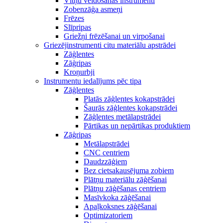
Vītņu veidošanas instrumenti
Zobenzāģa asmeņi
Frēzes
Slīpripas
Griežņi frēzēšanai un virpošanai
Griezējinstrumenti citu materiālu apstrādei
Zāģlentes
Zāģripas
Kroņurbji
Instrumentu iedalījums pēc tipa
Zāģlentes
Platās zāģlentes kokapstrādei
Šaurās zāģlentes kokapstrādei
Zāģlentes metālapstrādei
Pārtikas un nepārtikas produktiem
Zāģripas
Metālapstrādei
CNC centriem
Daudzzāģiem
Bez cietsakausējuma zobiem
Plātņu materiālu zāģēšanai
Plātņu zāģēšanas centriem
Masīvkoka zāģēšanai
Apaļkoksnes zāģēšanai
Optimizatoriem