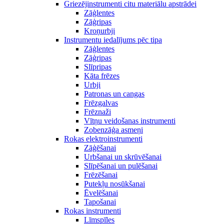
Griezējinstrumenti citu materiālu apstrādei
Zāģlentes
Zāģripas
Kroņurbji
Instrumentu iedalījums pēc tipa
Zāģlentes
Zāģripas
Slīpripas
Kāta frēzes
Urbji
Patronas un cangas
Frēzgalvas
Frēznaži
Vītņu veidošanas instrumenti
Zobenzāģa asmeņi
Rokas elektroinstrumenti
Zāģēšanai
Urbšanai un skrūvēšanai
Slīpēšanai un pulēšanai
Frēzēšanai
Putekļu nosūkšanai
Ēvelēšanai
Tapošanai
Rokas instrumenti
Līmspīles