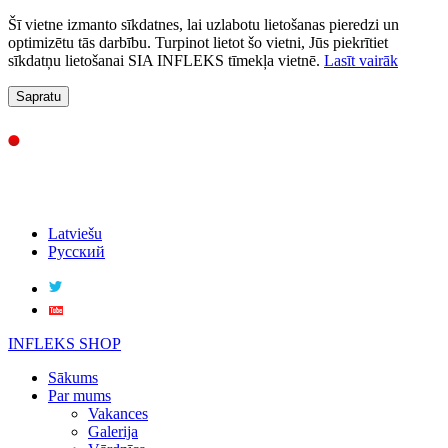
Šī vietne izmanto sīkdatnes, lai uzlabotu lietošanas pieredzi un
optimizētu tās darbību. Turpinot lietot šo vietni, Jūs piekrītiet
sīkdatņu lietošanai SIA INFLEKS tīmekļa vietnē.
Lasīt vairāk
Sapratu
Latviešu
Русский
INFLEKS SHOP
Sākums
Par mums
Vakances
Galerija