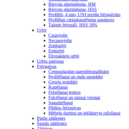
Rievota stiprinājuma, HM
Rievota stiprinājuma, HSS
Profilēti, 4 mm, UNI profila frēzgalvām
Profilētas cietsakausējuma sagataves
Taisnie frēznaži, HSS 18%
Urbji
Caurejošie
Necaurejošie
Zenķurbji
Eņģurbji
Divpakāpju urbji
Urbju patronas
Frēzgalvas
Četrpusīgajām garenfrēzmašīnām
Profilēšanai un malu apstrādei
Gropju iestrādei
Kopēšanai
Frēzēšanai leņķos
Falcēšanai un taisnai virsmai
Saaudzēšanai
Pildiņu frēzgalvas
Mēbeļu durtiņu un iekšdurvju ražošanai
Platās zāģlentes
Šaurās zāģlentes
Zāģripas