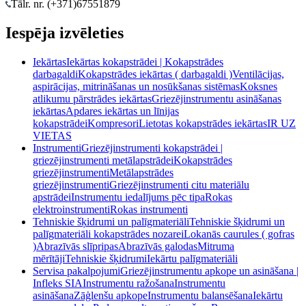
Tālr. nr. (+371)
67551879
Iespēja izvēleties
Iekārtas
Iekārtas kokapstrādei | Kokapstrādes
darbagaldi
Kokapstrādes iekārtas ( darbagaldi )
Ventilācijas,
aspirācijas, mitrināšanas un nosūkšanas sistēmas
Koksnes
atlikumu pārstrādes iekārtas
Griezējinstrumentu asināšanas
iekārtas
Apdares iekārtas un līnijas
kokapstrādei
Kompresori
Lietotas kokapstrādes iekārtas
IR UZ
VIETAS
Instrumenti
Griezējinstrumenti kokapstrādei |
griezējinstrumenti metālapstrādei
Kokapstrādes
griezējinstrumenti
Metālapstrādes
griezējinstrumenti
Griezējinstrumenti citu materiālu
apstrādei
Instrumentu iedalījums pēc tipa
Rokas
elektroinstrumenti
Rokas instrumenti
Tehniskie šķidrumi un palīgmateriāli
Tehniskie šķidrumi un
palīgmateriāli kokapstrādes nozarei
Lokanās caurules ( gofras
)
Abrazīvās slīpripas
Abrazīvās galodas
Mitruma
mērītāji
Tehniskie šķidrumi
Iekārtu palīgmateriāli
Servisa pakalpojumi
Griezējinstrumentu apkope un asināšana |
Infleks SIA
Instrumentu ražošana
Instrumentu
asināšana
Zāģlenšu apkope
Instrumentu balansēšana
Iekārtu