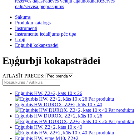
rezerves daļas
Padeves veltņu atjaunošana
Rezerves
daļu/servisa pieprasījums
Sākums
Produktu katalogs
Instrumenti
Instrumentu iedalījums pēc tipa
Urbji
Eņģurbji kokapstrādei
Eņģurbji kokapstrādei
ATLASĪT PRECES:
Eņģurbis HW, Z2+2, kāts 10 x 26
Par produktu
Eņģurbis HW DUROX, Z2+2, kāts 10 x 40
Par produktu
Eņģurbis HW DUROX, Z2+2, kāts 10 x 26
Par produktu
Eņģurbis HW, Z2+2, kāts 10 x 40
Par produktu
Eņģurbis HW, vītne M10, Z2+2