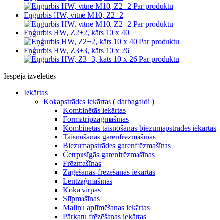
Par produktu
Eņģurbis HW, vītne M10, Z2+2
Par produktu
Eņģurbis HW, Z2+2, kāts 10 x 40
Par produktu
Eņģurbis HW, Z3+3, kāts 10 x 26
Par produktu
Iespēja izvēlēties
Iekārtas
Kokapstrādes iekārtas ( darbagaldi )
Kombinētās iekārtas
Formātripzāģmašīnas
Kombinētās taisnošanas-biezumapstrādes iekārtas
Taisnošanas garenfrēzmašīnas
Biezumapstrādes garenfrēzmašīnas
Četrpusīgās garenfrēzmašīnas
Frēzmašīnas
Zāģēšanas-frēzēšanas iekārtas
Lentzāģmašīnas
Koka virpas
Slīpmašīnas
Maliņu aplīmēšanas iekārtas
Pārkaru frēzēšanas iekārtas