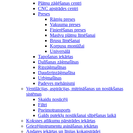
Plātņu zāģēšanas centri
CNC apstrādes centri
Preses
Rāmju preses
Vakuuma preses
Finierēšanas preses
Masīvu plātņu līmēšanai
Brusu līmēšanai
Korpusu montāžai
Universālā
Tapošanas iekārtas
Dalīšanas zāģmašīnas
Ripzāģmašīnas
Daudzripzāģmašīna
Urbjmašīnas
Padeves mehānismi
Ventilācijas, aspirācijas, mitrināšanas un nosūkšanas
sistēmas
Skaidu nosūcēji
Filtri
Pneimotransports
Galds putekļu nosūkšanai slīpēšanas laikā
Koksnes atlikumu pārstrādes iekārtas
Griezējinstrumentu asināšanas iekārtas
Apdares iekārtas un līnijas kokapstrādei