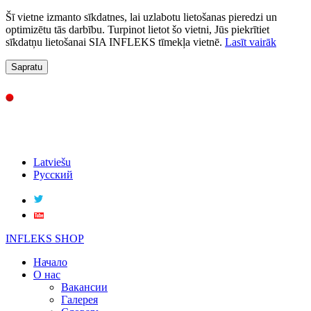
Šī vietne izmanto sīkdatnes, lai uzlabotu lietošanas pieredzi un
optimizētu tās darbību. Turpinot lietot šo vietni, Jūs piekrītiet
sīkdatņu lietošanai SIA INFLEKS tīmekļa vietnē.
Lasīt vairāk
Sapratu
Latviešu
Русский
INFLEKS SHOP
Начало
О нас
Вакансии
Галерея