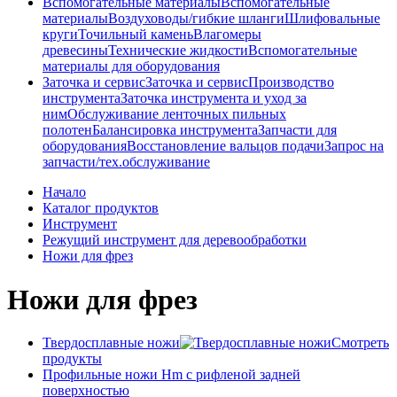
Вспомогательные материалы
Вспомогательные
материалы
Воздуховоды/гибкие шланги
Шлифовальные
круги
Точильный камень
Влагомеры
древесины
Технические жидкости
Вспомогательные
материалы для оборудования
Заточка и сервис
Заточка и сервис
Производство
инструмента
Заточка инструмента и уход за
ним
Обслуживание ленточных пильных
полотен
Балансировка инструмента
Запчасти для
оборудования
Восстановление вальцов подачи
Запрос на
запчасти/тех.обслуживание
Начало
Каталог продуктов
Инструмент
Режущий инструмент для деревообработки
Ножи для фрез
Ножи для фрез
Твердосплавные ножи
Смотреть
продукты
Профильные ножи Hm с рифленой задней
поверхностью