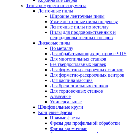
Корончатые сверла
Типы режущего инструмента
Ленточные пилы
Широкие ленточные пилы
Узкие ленточные пилы по дереву
Ленточные пилы по металлу
Пилы для продовольственных и
непродовольственных товаров
Дисковые пилы
По металлу
Для обрабатывающих центров с ЧПУ
Для многопильных станков
Без твердосплавных напаек
Для форматно-раскроечных станков
Для форматно-раскроечных центров
Для распила массива
Для бревнопильных станков
Для торцовочных станков
Алмазные
Универсальные
Шлифовальные круги
Концевые фрезы
Прямые фрезы
Фрезы для профильной обработки
Фрезы кромочные