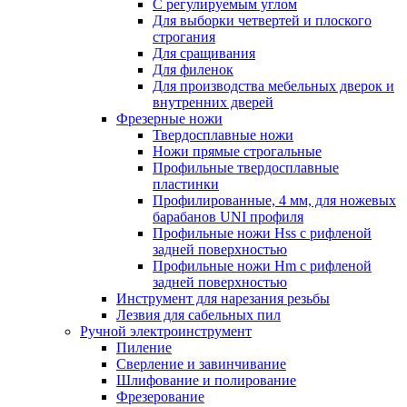
С регулируемым углом
Для выборки четвертей и плоского
строгания
Для сращивания
Для филенок
Для производства мебельных дверок и
внутренних дверей
Фрезерные ножи
Твердосплавные ножи
Ножи прямые строгальные
Профильные твердосплавные
пластинки
Профилированные, 4 мм, для ножевых
барабанов UNI профиля
Профильные ножи Hss с рифленой
задней поверхностью
Профильные ножи Hm с рифленой
задней поверхностью
Инструмент для нарезания резьбы
Лезвия для сабельных пил
Ручной электроинструмент
Пиление
Сверление и завинчивание
Шлифование и полирование
Фрезерование