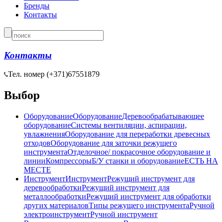
Бренды
Контакты
Контакты
Тел. номер (+371)
67551879
Выбор
Оборудование
Оборудование
Деревообрабатывающее
оборудование
Системы вентиляции, аспирации,
увлажнения
Оборудование для переработки древесных
отходов
Оборудование для заточки режущего
инструмента
Отделочное/ покрасочное оборудование и
линии
Компрессоры
Б/У станки и оборудование
ЕСТЬ НА
МЕСТЕ
Инструмент
Инструмент
Режущий инструмент для
деревообработки
Режущий инструмент для
металлообработки
Режущий инструмент для обработки
других материалов
Типы режущего инструмента
Ручной
электроинструмент
Ручной инструмент