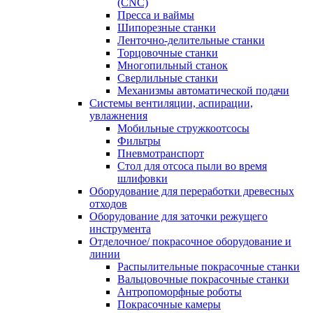
(CNC)
Пресса и ваймы
Шипорезные станки
Ленточно-делительные станки
Торцовочные станки
Многопильный станок
Сверлильные станки
Механизмы автоматической подачи
Системы вентиляции, аспирации,
увлажнения
Мобильные стружкоотсосы
Фильтры
Пневмотранспорт
Стол для отсоса пыли во время
шлифовки
Оборудование для переработки древесных
отходов
Оборудование для заточки режущего
инструмента
Отделочное/ покрасочное оборудование и
линии
Распылительные покрасочные станки
Вальцовочные покрасочные станки
Антропоморфные роботы
Покрасочные камеры