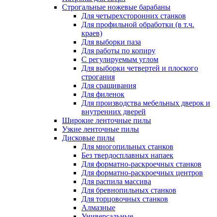
Строгальные ножевые барабаны
Для четырехсторонних станков
Для профильной обработки (в т.ч.
краев)
Для выборки паза
Для работы по копиру
С регулируемым углом
Для выборки четвертей и плоского
строгания
Для сращивания
Для филенок
Для производства мебельных дверок и
внутренних дверей
Широкие ленточные пилы
Узкие ленточные пилы
Дисковые пилы
Для многопильных станков
Без твердосплавных напаек
Для форматно-раскроечных станков
Для форматно-раскроечных центров
Для распила массива
Для бревнопильных станков
Для торцовочных станков
Алмазные
Универсальные