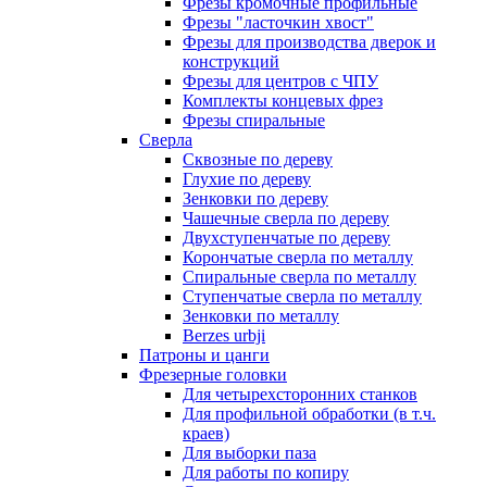
Фрезы кромочные профильные
Фрезы "ласточкин хвост"
Фрезы для производства дверок и
конструкций
Фрезы для центров с ЧПУ
Комплекты концевых фрез
Фрезы спиральные
Сверла
Сквозные по дереву
Глухие по дереву
Зенковки по дереву
Чашечные сверла по дереву
Двухступенчатые по дереву
Корончатые сверла по металлу
Спиральные сверла по металлу
Ступенчатые сверла по металлу
Зенковки по металлу
Berzes urbji
Патроны и цанги
Фрезерные головки
Для четырехсторонних станков
Для профильной обработки (в т.ч.
краев)
Для выборки паза
Для работы по копиру