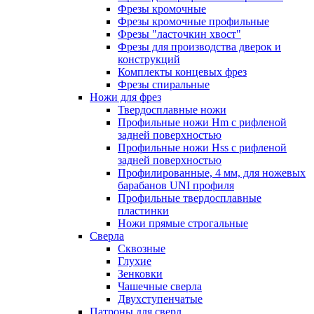
Фрезы кромочные
Фрезы кромочные профильные
Фрезы "ласточкин хвост"
Фрезы для производства дверок и
конструкций
Комплекты концевых фрез
Фрезы спиральные
Ножи для фрез
Твердосплавные ножи
Профильные ножи Hm с рифленой
задней поверхностью
Профильные ножи Hss с рифленой
задней поверхностью
Профилированные, 4 мм, для ножевых
барабанов UNI профиля
Профильные твердосплавные
пластинки
Ножи прямые строгальные
Сверла
Сквозные
Глухие
Зенковки
Чашечные сверла
Двухступенчатые
Патроны для сверл