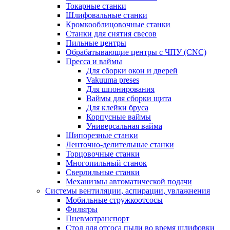
Токарные станки
Шлифовальные станки
Кромкооблицовочные станки
Станки для снятия свесов
Пильные центры
Обрабатывающие центры с ЧПУ (CNC)
Пресса и ваймы
Для сборки окон и дверей
Vakuuma preses
Для шпонирования
Ваймы для сборки щита
Для клейки бруса
Корпусные ваймы
Универсальная вайма
Шипорезные станки
Ленточно-делительные станки
Торцовочные станки
Многопильный станок
Сверлильные станки
Механизмы автоматической подачи
Системы вентиляции, аспирации, увлажнения
Мобильные стружкоотсосы
Фильтры
Пневмотранспорт
Стол для отсоса пыли во время шлифовки