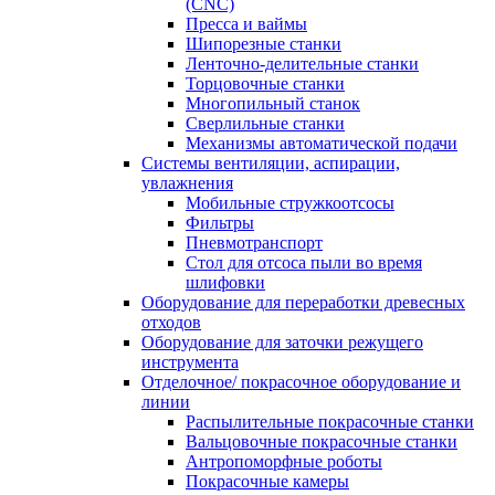
(CNC)
Пресса и ваймы
Шипорезные станки
Ленточно-делительные станки
Торцовочные станки
Многопильный станок
Сверлильные станки
Механизмы автоматической подачи
Системы вентиляции, аспирации,
увлажнения
Мобильные стружкоотсосы
Фильтры
Пневмотранспорт
Стол для отсоса пыли во время
шлифовки
Оборудование для переработки древесных
отходов
Оборудование для заточки режущего
инструмента
Отделочное/ покрасочное оборудование и
линии
Распылительные покрасочные станки
Вальцовочные покрасочные станки
Антропоморфные роботы
Покрасочные камеры