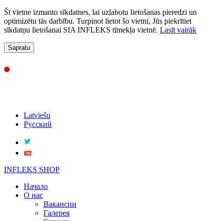
Šī vietne izmanto sīkdatnes, lai uzlabotu lietošanas pieredzi un
optimizētu tās darbību. Turpinot lietot šo vietni, Jūs piekrītiet
sīkdatņu lietošanai SIA INFLEKS tīmekļa vietnē.
Lasīt vairāk
Sapratu
Latviešu
Русский
INFLEKS SHOP
Начало
О нас
Вакансии
Галерея