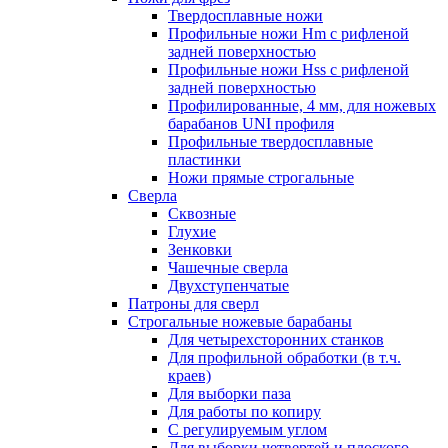
Твердосплавные ножи
Профильные ножи Hm с рифленой
задней поверхностью
Профильные ножи Hss с рифленой
задней поверхностью
Профилированные, 4 мм, для ножевых
барабанов UNI профиля
Профильные твердосплавные
пластинки
Ножи прямые строгальные
Сверла
Сквозные
Глухие
Зенковки
Чашечные сверла
Двухступенчатые
Патроны для сверл
Строгальные ножевые барабаны
Для четырехсторонних станков
Для профильной обработки (в т.ч.
краев)
Для выборки паза
Для работы по копиру
С регулируемым углом
Для выборки четвертей и плоского