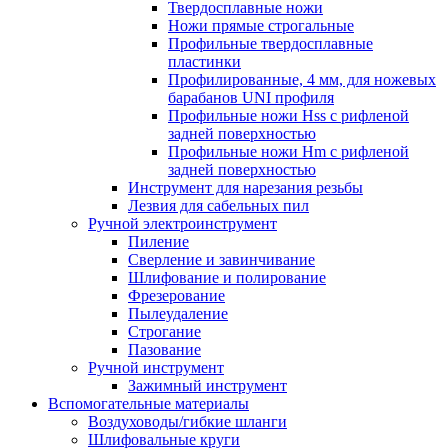
Твердосплавные ножи
Ножи прямые строгальные
Профильные твердосплавные
пластинки
Профилированные, 4 мм, для ножевых
барабанов UNI профиля
Профильные ножи Hss с рифленой
задней поверхностью
Профильные ножи Hm с рифленой
задней поверхностью
Инструмент для нарезания резьбы
Лезвия для сабельных пил
Ручной электроинструмент
Пиление
Сверление и завинчивание
Шлифование и полирование
Фрезерование
Пылеудаление
Строгание
Пазование
Ручной инструмент
Зажимный инструмент
Вспомогательные материалы
Воздуховоды/гибкие шланги
Шлифовальные круги