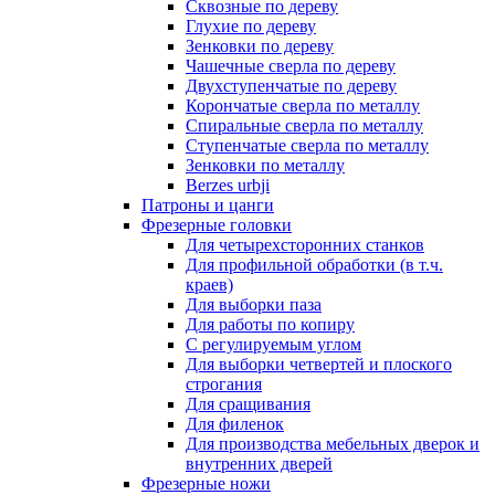
Сквозные по дереву
Глухие по дереву
Зенковки по дереву
Чашечные сверла по дереву
Двухступенчатые по дереву
Корончатые сверла по металлу
Спиральные сверла по металлу
Ступенчатые сверла по металлу
Зенковки по металлу
Berzes urbji
Патроны и цанги
Фрезерные головки
Для четырехсторонних станков
Для профильной обработки (в т.ч.
краев)
Для выборки паза
Для работы по копиру
С регулируемым углом
Для выборки четвертей и плоского
строгания
Для сращивания
Для филенок
Для производства мебельных дверок и
внутренних дверей
Фрезерные ножи