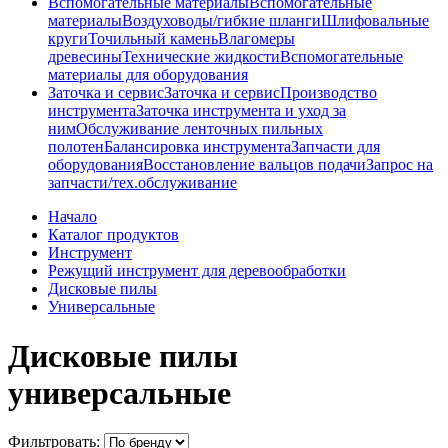
Вспомогательные материалы
Вспомогательные
материалы
Воздуховоды/гибкие шланги
Шлифовальные
круги
Точильный камень
Влагомеры
древесины
Технические жидкости
Вспомогательные
материалы для оборудования
Заточка и сервис
Заточка и сервис
Производство
инструмента
Заточка инструмента и уход за
ним
Обслуживание ленточных пильных
полотен
Балансировка инструмента
Запчасти для
оборудования
Восстановление вальцов подачи
Запрос на
запчасти/тех.обслуживание
Начало
Каталог продуктов
Инструмент
Режущий инструмент для деревообработки
Дисковые пилы
Универсальные
Дисковые пилы
универсальные
Фильтровать: