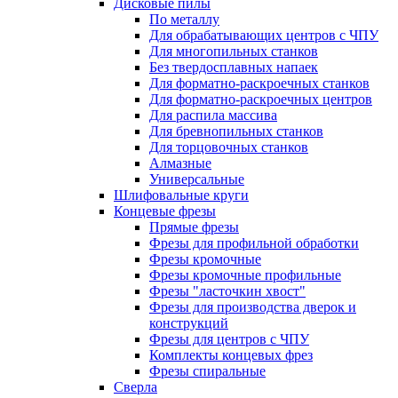
Дисковые пилы
По металлу
Для обрабатывающих центров с ЧПУ
Для многопильных станков
Без твердосплавных напаек
Для форматно-раскроечных станков
Для форматно-раскроечных центров
Для распила массива
Для бревнопильных станков
Для торцовочных станков
Алмазные
Универсальные
Шлифовальные круги
Концевые фрезы
Прямые фрезы
Фрезы для профильной обработки
Фрезы кромочные
Фрезы кромочные профильные
Фрезы "ласточкин хвост"
Фрезы для производства дверок и
конструкций
Фрезы для центров с ЧПУ
Комплекты концевых фрез
Фрезы спиральные
Сверла