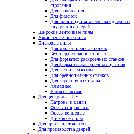
строгания
Для сращивания
Для филенок
Для производства мебельных дверок и
внутренних дверей
Широкие ленточные пилы
Узкие ленточные пилы
Дисковые пилы
Для многопильных станков
Без твердосплавных напаек
Для форматно-раскроечных станков
Для форматно-раскроечных центров
Для распила массива
Для бревнопильных станков
Для торцовочных станков
Алмазные
Универсальные
Для центров с ЧПУ
Патроны и цанги
Фрезы спиральные
Фрезы концевые
Дисковые пилы
Для производства окон
Для производства дверей