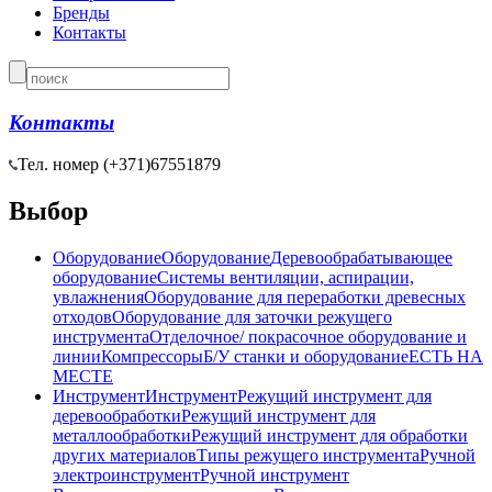
Бренды
Контакты
Контакты
Тел. номер (+371)
67551879
Выбор
Оборудование
Оборудование
Деревообрабатывающее
оборудование
Системы вентиляции, аспирации,
увлажнения
Оборудование для переработки древесных
отходов
Оборудование для заточки режущего
инструмента
Отделочное/ покрасочное оборудование и
линии
Компрессоры
Б/У станки и оборудование
ЕСТЬ НА
МЕСТЕ
Инструмент
Инструмент
Режущий инструмент для
деревообработки
Режущий инструмент для
металлообработки
Режущий инструмент для обработки
других материалов
Типы режущего инструмента
Ручной
электроинструмент
Ручной инструмент