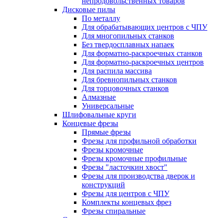
непродовольственных товаров
Дисковые пилы
По металлу
Для обрабатывающих центров с ЧПУ
Для многопильных станков
Без твердосплавных напаек
Для форматно-раскроечных станков
Для форматно-раскроечных центров
Для распила массива
Для бревнопильных станков
Для торцовочных станков
Алмазные
Универсальные
Шлифовальные круги
Концевые фрезы
Прямые фрезы
Фрезы для профильной обработки
Фрезы кромочные
Фрезы кромочные профильные
Фрезы "ласточкин хвост"
Фрезы для производства дверок и
конструкций
Фрезы для центров с ЧПУ
Комплекты концевых фрез
Фрезы спиральные