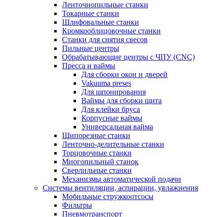
Ленточнопильные станки
Токарные станки
Шлифовальные станки
Кромкооблицовочные станки
Станки для снятия свесов
Пильные центры
Обрабатывающие центры с ЧПУ (CNC)
Пресса и ваймы
Для сборки окон и дверей
Vakuuma preses
Для шпонирования
Ваймы для сборки щита
Для клейки бруса
Корпусные ваймы
Универсальная вайма
Шипорезные станки
Ленточно-делительные станки
Торцовочные станки
Многопильный станок
Сверлильные станки
Механизмы автоматической подачи
Системы вентиляции, аспирации, увлажнения
Мобильные стружкоотсосы
Фильтры
Пневмотранспорт