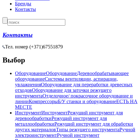
Бренды
Контакты
Контакты
Тел. номер (+371)
67551879
Выбор
Оборудование
Оборудование
Деревообрабатывающее
оборудование
Системы вентиляции, аспирации,
увлажнения
Оборудование для переработки древесных
отходов
Оборудование для заточки режущего
инструмента
Отделочное/ покрасочное оборудование и
линии
Компрессоры
Б/У станки и оборудование
ЕСТЬ НА
МЕСТЕ
Инструмент
Инструмент
Режущий инструмент для
деревообработки
Режущий инструмент для
металлообработки
Режущий инструмент для обработки
других материалов
Типы режущего инструмента
Ручной
электроинструмент
Ручной инструмент