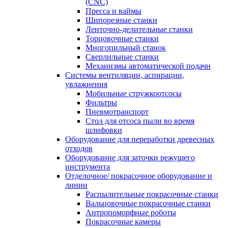
(CNC)
Пресса и ваймы
Шипорезные станки
Ленточно-делительные станки
Торцовочные станки
Многопильный станок
Сверлильные станки
Механизмы автоматической подачи
Системы вентиляции, аспирации,
увлажнения
Мобильные стружкоотсосы
Фильтры
Пневмотранспорт
Стол для отсоса пыли во время
шлифовки
Оборудование для переработки древесных
отходов
Оборудование для заточки режущего
инструмента
Отделочное/ покрасочное оборудование и
линии
Распылительные покрасочные станки
Вальцовочные покрасочные станки
Антропоморфные роботы
Покрасочные камеры