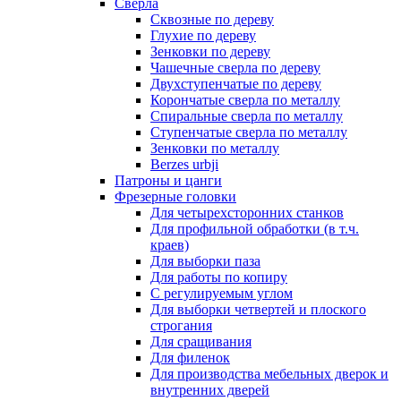
Сверла
Сквозные по дереву
Глухие по дереву
Зенковки по дереву
Чашечные сверла по дереву
Двухступенчатые по дереву
Корончатые сверла по металлу
Спиральные сверла по металлу
Ступенчатые сверла по металлу
Зенковки по металлу
Berzes urbji
Патроны и цанги
Фрезерные головки
Для четырехсторонних станков
Для профильной обработки (в т.ч.
краев)
Для выборки паза
Для работы по копиру
С регулируемым углом
Для выборки четвертей и плоского
строгания
Для сращивания
Для филенок
Для производства мебельных дверок и
внутренних дверей