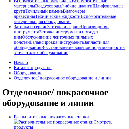
Вспомогательные материалы
Вспомогательные
материалы
Воздуховоды/гибкие шланги
Шлифовальные
круги
Точильный камень
Влагомеры
древесины
Технические жидкости
Вспомогательные
материалы для оборудования
Заточка и сервис
Заточка и сервис
Производство
инструмента
Заточка инструмента и уход за
ним
Обслуживание ленточных пильных
полотен
Балансировка инструмента
Запчасти для
оборудования
Восстановление вальцов подачи
Запрос на
запчасти/тех.обслуживание
Начало
Каталог продуктов
Оборудование
Отделочное/ покрасочное оборудование и линии
Отделочное/ покрасочное
оборудование и линии
Распылительные покрасочные станки
Смотреть
продукты