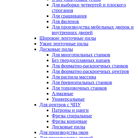
Для выборки четвертей и плоского
строгания
Для сращивания
Для филенок
Для производства мебельных дверок и
внутренних дверей
Широкие ленточные пилы
Узкие ленточные пилы
Дисковые пилы
Для многопильных станков
Без твердосплавных напаек
Для форматно-раскроечных станков
Для форматно-раскроечных центров
Для распила массива
Для бревнопильных станков
Для торцовочных станков
Алмазные
Универсальные
Для центров с ЧПУ
Патроны и цанги
Фрезы спиральные
Фрезы концевые
Дисковые пилы
Для производства окон
Для производства дверей