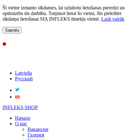
Šī vietne izmanto sīkdatnes, lai uzlabotu lietošanas pieredzi un
optimizētu tās darbību. Turpinot lietot šo vietni, Jūs piekrītiet
sīkdatņu lietošanai SIA INFLEKS tīmekļa vietnē.
Lasīt vairāk
Sapratu
Latviešu
Русский
INFLEKS SHOP
Начало
О нас
Вакансии
Галерея