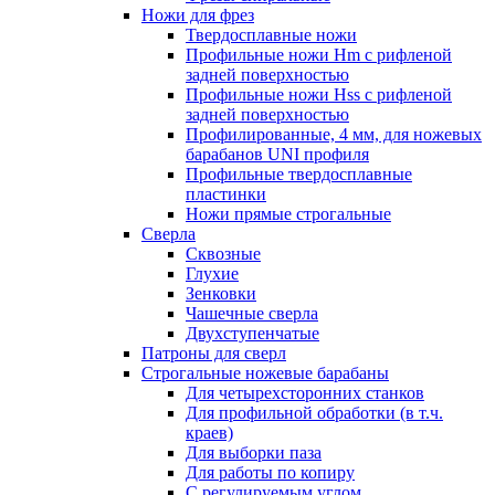
Ножи для фрез
Твердосплавные ножи
Профильные ножи Hm с рифленой
задней поверхностью
Профильные ножи Hss с рифленой
задней поверхностью
Профилированные, 4 мм, для ножевых
барабанов UNI профиля
Профильные твердосплавные
пластинки
Ножи прямые строгальные
Сверла
Сквозные
Глухие
Зенковки
Чашечные сверла
Двухступенчатые
Патроны для сверл
Строгальные ножевые барабаны
Для четырехсторонних станков
Для профильной обработки (в т.ч.
краев)
Для выборки паза
Для работы по копиру
С регулируемым углом