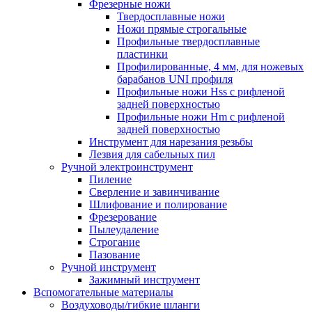
Фрезерные ножи
Твердосплавные ножи
Ножи прямые строгальные
Профильные твердосплавные
пластинки
Профилированные, 4 мм, для ножевых
барабанов UNI профиля
Профильные ножи Hss с рифленой
задней поверхностью
Профильные ножи Hm с рифленой
задней поверхностью
Инструмент для нарезания резьбы
Лезвия для сабельных пил
Ручной электроинструмент
Пиление
Сверление и завинчивание
Шлифование и полирование
Фрезерование
Пылеудаление
Строгание
Пазование
Ручной инструмент
Зажимный инструмент
Вспомогательные материалы
Воздуховоды/гибкие шланги