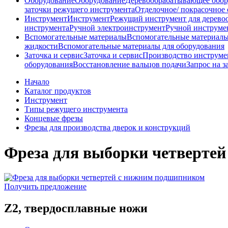
Оборудование
Оборудование
Деревообрабатывающее обор
заточки режущего инструмента
Отделочное/ покрасочное
Инструмент
Инструмент
Режущий инструмент для дерево
инструмента
Ручной электроинструмент
Ручной инструме
Вспомогательные материалы
Вспомогательные материал
жидкости
Вспомогательные материалы для оборудования
Заточка и сервис
Заточка и сервис
Производство инструме
оборудования
Восстановление вальцов подачи
Запрос на з
Начало
Каталог продуктов
Инструмент
Типы режущего инструмента
Концевые фрезы
Фрезы для производства дверок и конструкций
Фреза для выборки четверте
Получить предложение
Z2, твердосплавные ножи