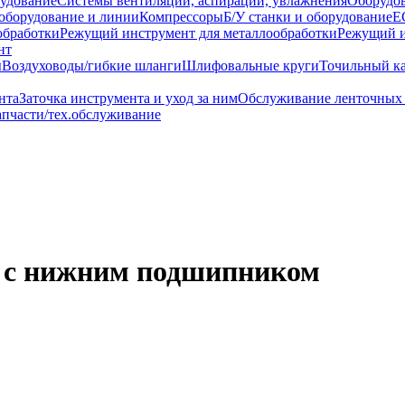
удование
Системы вентиляции, аспирации, увлажнения
Оборудов
 оборудование и линии
Компрессоры
Б/У станки и оборудование
Е
обработки
Режущий инструмент для металлообработки
Режущий и
нт
ы
Воздуховоды/гибкие шланги
Шлифовальные круги
Точильный к
нта
Заточка инструмента и уход за ним
Обслуживание ленточных
апчасти/тех.обслуживание
й с нижним подшипником