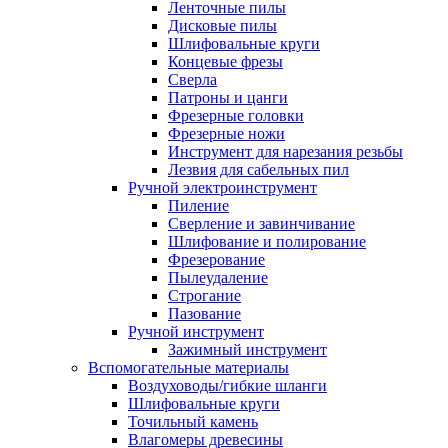
Ленточные пилы
Дисковые пилы
Шлифовальные круги
Концевые фрезы
Сверла
Патроны и цанги
Фрезерные головки
Фрезерные ножи
Инструмент для нарезания резьбы
Лезвия для сабельных пил
Ручной электроинструмент
Пиление
Сверление и завинчивание
Шлифование и полирование
Фрезерование
Пылеудаление
Строгание
Пазование
Ручной инструмент
Зажимный инструмент
Вспомогательные материалы
Воздуховоды/гибкие шланги
Шлифовальные круги
Точильный камень
Влагомеры древесины