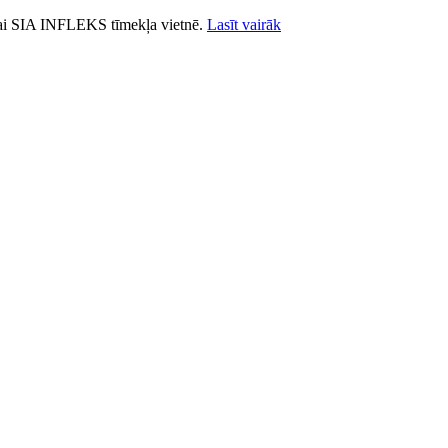
ošanai SIA INFLEKS tīmekļa vietnē.
Lasīt vairāk