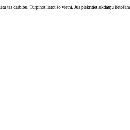
zētu tās darbību. Turpinot lietot šo vietni, Jūs piekrītiet sīkdatņu liet