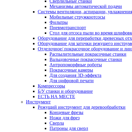
Сверлильные станки
Механизмы автоматической подачи
Системы вентиляции, аспирации, увлажнени
Мобильные стружкоотсосы
Фильтры
Пневмотранспорт
Стол для отсоса пыли во время шлифов
Оборудование для переработки древесных от
Оборудование для заточки режущего инструм
Отделочное/ покрасочное оборудование и ли
Распылительные покрасочные станки
Вальцовочные покрасочные станки
Антропоморфные роботы
Покрасочные камеры
Для создания 3D-эффекта
Для цифровой печати
Компрессоры
Б/У станки и оборудование
ЕСТЬ НА МЕСТЕ
Инструмент
Режущий инструмент для деревообработки
Концевые фрезы
Ножи для фрез
Сверла
Патроны для сверл