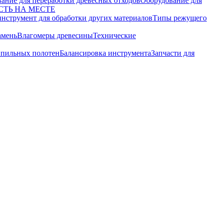
ание для переработки древесных отходов
Оборудование для
СТЬ НА МЕСТЕ
нструмент для обработки других материалов
Типы режущего
амень
Влагомеры древесины
Технические
 пильных полотен
Балансировка инструмента
Запчасти для