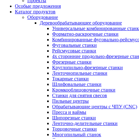
Проекты
Особые предложения
Каталог продуктов
Оборудование
Деревообрабатывающее оборудование
Универсальные комбинированные стан
Форматно-раскроечные станки
Комбинированные фуговально-рейсмусо
Фуговальные станки
Рейсмусовые станки
4х сторонние продольно-фрезерные ста
Фрезерные станки
Круглопильно-фрезерные станки
Ленточнопильные станки
Токарные станки
Шлифовальные станки
Кромкооблицовочные станки
Станки для снятия свесов
Пильные центры
Обрабатывающие центры с ЧПУ (CNC)
Пресса и ваймы
Шипорезные станки
Ленточно-делительные станки
Торцовочные станки
Многопильный станок