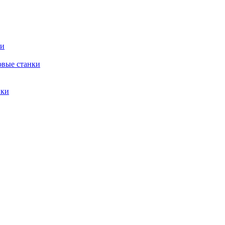
ки
вые станки
нки