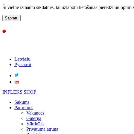
Šī vietne izmanto sīkdatnes, lai uzlabotu lietošanas pieredzi un optimi
Sapratu
Latviešu
Русский
INFLEKS SHOP
Sākums
Par mums
Vakances
Galerija
Vārdnīca
Privātuma atruna