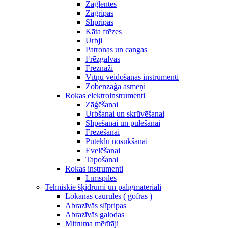
Zāģlentes
Zāģripas
Slīpripas
Kāta frēzes
Urbji
Patronas un cangas
Frēzgalvas
Frēznaži
Vītņu veidošanas instrumenti
Zobenzāģa asmeņi
Rokas elektroinstrumenti
Zāģēšanai
Urbšanai un skrūvēšanai
Slīpēšanai un pulēšanai
Frēzēšanai
Putekļu nosūkšanai
Ēvelēšanai
Tapošanai
Rokas instrumenti
Līmspīles
Tehniskie šķidrumi un palīgmateriāli
Lokanās caurules ( gofras )
Abrazīvās slīpripas
Abrazīvās galodas
Mitruma mērītāji