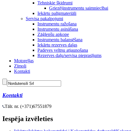
Tehniskie šķidrumi
Griezējinstrumentu saimniecībai
Iekārtu palīgmateriāli
Servisa pakalpojumi
Instrumentu ražošana
Instrumentu asināšana
Zāģlenšu apkope
Instrumentu balansēšana
Iekārtu rezerves daļas
Padeves veltņu atjaunošana
Rezerves daļu/servisa pieprasījums
Motoreļļas
Zīmoli
Kontakti
Kontakti
Tālr. nr. (+371)
67551879
Iespēja izvēleties