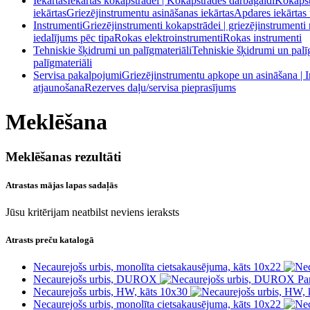
Iekārtas
Iekārtas kokapstrādei | Kokapstrādes darbagaldi
Kokapstr
iekārtas
Griezējinstrumentu asināšanas iekārtas
Apdares iekārtas 
Instrumenti
Griezējinstrumenti kokapstrādei | griezējinstrumenti
iedalījums pēc tipa
Rokas elektroinstrumenti
Rokas instrumenti
Tehniskie šķidrumi un palīgmateriāli
Tehniskie šķidrumi un palī
palīgmateriāli
Servisa pakalpojumi
Griezējinstrumentu apkope un asināšana | 
atjaunošana
Rezerves daļu/servisa pieprasījums
Meklēšana
Meklēšanas rezultāti
Atrastas mājas lapas sadaļās
Jūsu kritērijam neatbilst neviens ieraksts
Atrasts preču katalogā
Necaurejošs urbis, monolīta cietsakausējuma, kāts 10x22
Necaurejošs urbis, DUROX
Pa
Necaurejošs urbis, HW, kāts 10x30
Necaurejošs urbis, monolīta cietsakausējuma, kāts 10x22