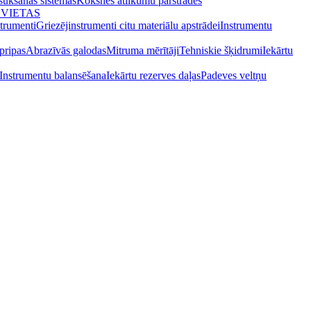
osūkšanas sistēmas
Koksnes atlikumu pārstrādes
 VIETAS
strumenti
Griezējinstrumenti citu materiālu apstrādei
Instrumentu
pripas
Abrazīvās galodas
Mitruma mērītāji
Tehniskie šķidrumi
Iekārtu
Instrumentu balansēšana
Iekārtu rezerves daļas
Padeves veltņu