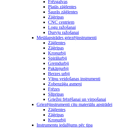
Frēzgalvas
Platās zāģlentes
Šaurās zāģlentes
Zāģripas
CNC centriem
Logu ražošanai
Durvju ražošanai
Metālapstrādes griezējinstrumenti
Zāģlentes
Zāģripas
Kroņurbji
Spirālurbji
Gremdurbji
Pakāpjurbji
Berzes urbji
Vītņu veidošanas instrumenti
Zobenzāģa asmeņi
Frēzes
Slīpripas
Griežņi frēzēšanai un virpošanai
Griezējinstrumenti citu materiālu apstrādei
Zāģlentes
Zāģripas
Kroņurbji
Instrumentu iedalījums pēc tipa