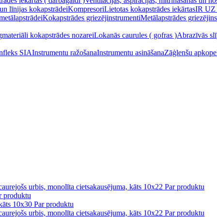
ādes iekārtas ( darbagaldi )
Ventilācijas, aspirācijas, mitrināšanas un n
un līnijas kokapstrādei
Kompresori
Lietotas kokapstrādes iekārtas
IR UZ
 metālapstrādei
Kokapstrādes griezējinstrumenti
Metālapstrādes griezējin
gmateriāli kokapstrādes nozarei
Lokanās caurules ( gofras )
Abrazīvās slī
Infleks SIA
Instrumentu ražošana
Instrumentu asināšana
Zāģlenšu apkope
Par produktu
r produktu
Par produktu
Par produktu