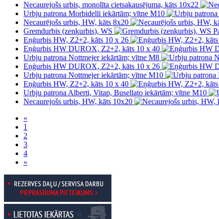
Necaurejošs urbis, monolīta cietsakausējuma, kāts 10x22
Urbju patrona Morbidelli iekārtām; vītne M10
Necaurējošs urbis, HW, kāts 8x20
Gremdurbis (zenķurbis), WS
P
Eņģurbis HW, Z2+2, kāts 10 x 26
Eņģurbis HW DUROX, Z2+2, kāts 10 x 40
Urbju patrona Nottmejer iekārtām; vītne M8
Eņģurbis HW DUROX, Z2+2, kāts 10 x 26
Urbju patrona Nottmejer iekārtām; vītne M10
Eņģurbis HW, Z2+2, kāts 10 x 40
Urbju patrona Alberti, Vitap, Busellato iekārtām; vītne M10
Necaurejošs urbis, HW, kāts 10x20
«
1
2
3
4
»