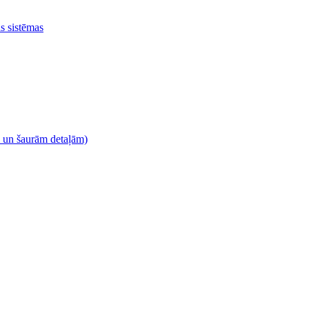
as sistēmas
m un šaurām detaļām)