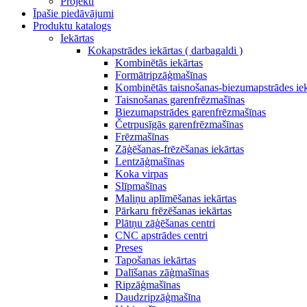
Projekti
Īpašie piedāvājumi
Produktu katalogs
Iekārtas
Kokapstrādes iekārtas ( darbagaldi )
Kombinētās iekārtas
Formātripzāģmašīnas
Kombinētās taisnošanas-biezumapstrādes iek
Taisnošanas garenfrēzmašīnas
Biezumapstrādes garenfrēzmašīnas
Četrpusīgās garenfrēzmašīnas
Frēzmašīnas
Zāģēšanas-frēzēšanas iekārtas
Lentzāģmašīnas
Koka virpas
Slīpmašīnas
Maliņu aplīmēšanas iekārtas
Pārkaru frēzēšanas iekārtas
Plātņu zāģēšanas centri
CNC apstrādes centri
Preses
Tapošanas iekārtas
Dalīšanas zāģmašīnas
Ripzāģmašīnas
Daudzripzāģmašīna