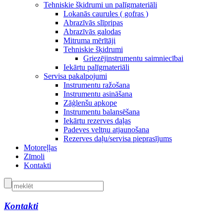
Tehniskie šķidrumi un palīgmateriāli
Lokanās caurules ( gofras )
Abrazīvās slīpripas
Abrazīvās galodas
Mitruma mērītāji
Tehniskie šķidrumi
Griezējinstrumentu saimniecībai
Iekārtu palīgmateriāli
Servisa pakalpojumi
Instrumentu ražošana
Instrumentu asināšana
Zāģlenšu apkope
Instrumentu balansēšana
Iekārtu rezerves daļas
Padeves veltņu atjaunošana
Rezerves daļu/servisa pieprasījums
Motoreļļas
Zīmoli
Kontakti
Kontakti