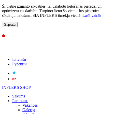
Šī vietne izmanto sīkdatnes, lai uzlabotu lietošanas pieredzi un
optimizētu tās darbību. Turpinot lietot šo vietni, Jūs piekrītiet
sīkdatņu lietošanai SIA INFLEKS tīmekļa vietnē.
Lasīt vairāk
Sapratu
Latviešu
Русский
INFLEKS SHOP
Sākums
Par mums
Vakances
Galerija