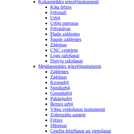
Kokapstrādes griezējinstrumenti
Kāta frēzes
Frēznaži
Urbji
Urbju patronas
Frēzgalvas
Platās zāģlentes
Šaurās zāģlentes
Zāģripas
CNC centriem
Logu ražošanai
Durvju ražošanai
Metālapstrādes griezējinstrumenti
Zāģlentes
Zāģripas
Kroņurbji
Spirālurbji
Gremdurbji
Pakāpjurbji
Berzes urbji
Vītņu veidošanas instrumenti
Zobenzāģa asmeņi
Frēzes
Slīpripas
Griežņi frēzēšanai un virpošanai