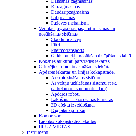
Dalīšanas zāģmašīnas
Ripzāģmašīnas
Daudzripzāģmašīna
Urbjmašīnas
Padeves mehānismi
Ventilācijas, aspirācijas, mitrināšanas un
nosūkšanas sistēmas
Skaidu nosūcēji
Filtri
Pneimotransports
Galds putekļu nosūkšanai slīpēšanas laikā
Koksnes atlikumu pārstrādes iekārtas
Griezējinstrumentu asināšanas iekārtas
Apdares iekārtas un līnijas kokapstrādei
Ar smidzināšanas sistēmu
Ar veltņu uzklāšanas sistēmu (t.sk.
parketam un šaurām detaļām)
Apdares roboti
Lakošanas - krāsošanas kameras
3D efekta izveidošanai
Digitālai apdrukai
Kompresori
Lietotas kokapstrādes iekārtas
IR UZ VIETAS
Instrumenti