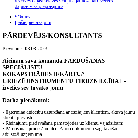
rezerves daļas
Padeves veltņu atjaunošana
Rezerves
daļu/servisa pieprasījums
Sākums
Īpašie piedāvājumi
PĀRDEVĒJS/KONSULTANTS
Pievienots: 03.08.2023
Aicinām savā komandā PĀRDOŠANAS
SPECIĀLISTU
KOKAPSTRĀDES IEKĀRTU//
GRIEZĒJINSTRUMENTU TIRDZNIECĪBAI -
izvēlies sev tuvāko jomu
Darba pienākumi:
• Ilgtermiņa attiecību uzturēšana ar esošajiem klientiem, aktīva jaunu
klientu piesaiste;
• Risinājumu piedāvāšana pamatojoties uz klientu vajadzībām;
• Pārdošanas procesā nepieciešamo dokumentu sagatavošana
atbilstoši uzņēmumā