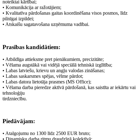
noteiktai kārtībai;
• Komunikācija ar ražotājiem;
• Kvalitatīva pārdošanas gaitas koordinēšana visos posmos, līdz
pilnīgai izpildei;
• Atskaišu sagatavošana uzņēmuma vadībai.
Prasības kandidātiem:
• Atbildīga attieksme pret pienākumiem, precizitāte;
• Vēlama augstākā vai vidējā speciālā tehniskā izglītība;
• Labas latviešu, krievu un angļu valodas zināšanas;
• Labas saskarsmes spējas, vēlme pārdot;
• Labas datora lietotāja prasmes (MS Office);
• Vēlama darba pieredze aktīvā pārdošanā, kas saistīta ar iekārtu vai
tehnoloģiju
tirdzniecību.
Piedāvājam:
• Atalgojumu no 1300 līdz 2500 EUR bruto;
• Dinamisku darba ritmu draudzīgā kolektīvā;