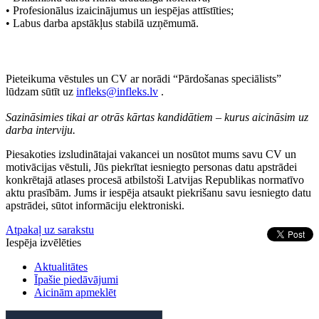
• Profesionālus izaicinājumus un iespējas attīstīties;
• Labus darba apstākļus stabilā uzņēmumā.
Pieteikuma vēstules un CV ar norādi “Pārdošanas speciālists”
lūdzam sūtīt uz
infleks@infleks.lv
.
Sazināsimies tikai ar otrās kārtas kandidātiem – kurus aicināsim uz
darba interviju.
Piesakoties izsludinātajai vakancei un nosūtot mums savu CV un
motivācijas vēstuli, Jūs piekrītat iesniegto personas datu apstrādei
konkrētajā atlases procesā atbilstoši Latvijas Republikas normatīvo
aktu prasībām. Jums ir iespēja atsaukt piekrišanu savu iesniegto datu
apstrādei, sūtot informāciju elektroniski.
Atpakaļ uz sarakstu
Iespēja izvēlēties
Aktualitātes
Īpašie piedāvājumi
Aicinām apmeklēt