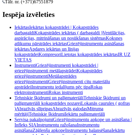
Tālr. nr. (+371)
67551879
Iespēja izvēleties
Iekārtas
Iekārtas kokapstrādei | Kokapstrādes
darbagaldi
Kokapstrādes iekārtas ( darbagaldi )
Ventilācijas,
aspirācijas, mitrināšanas un nosūkšanas sistēmas
Koksnes
atlikumu pārstrādes iekārtas
Griezējinstrumentu asināšanas
iekārtas
Apdares iekārtas un līnijas
kokapstrādei
Kompresori
Lietotas kokapstrādes iekārtas
IR UZ
VIETAS
Instrumenti
Griezējinstrumenti kokapstrādei |
griezējinstrumenti metālapstrādei
Kokapstrādes
griezējinstrumenti
Metālapstrādes
griezējinstrumenti
Griezējinstrumenti citu materiālu
apstrādei
Instrumentu iedalījums pēc tipa
Rokas
elektroinstrumenti
Rokas instrumenti
Tehniskie šķidrumi un palīgmateriāli
Tehniskie šķidrumi un
palīgmateriāli kokapstrādes nozarei
Lokanās caurules ( gofras
)
Abrazīvās slīpripas
Abrazīvās galodas
Mitruma
mērītāji
Tehniskie šķidrumi
Iekārtu palīgmateriāli
Servisa pakalpojumi
Griezējinstrumentu apkope un asināšana |
Infleks SIA
Instrumentu ražošana
Instrumentu
asināšana
Zāģlenšu apkope
Instrumentu balansēšana
Iekārtu