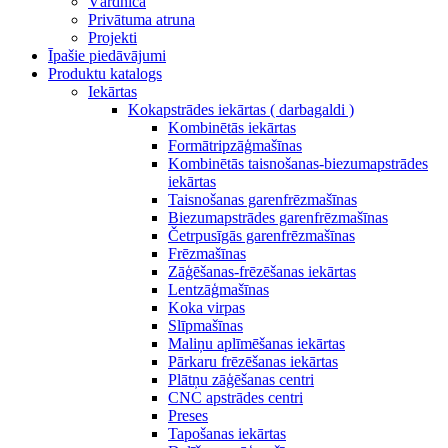
Vārdnīca
Privātuma atruna
Projekti
Īpašie piedāvājumi
Produktu katalogs
Iekārtas
Kokapstrādes iekārtas ( darbagaldi )
Kombinētās iekārtas
Formātripzāģmašīnas
Kombinētās taisnošanas-biezumapstrādes
iekārtas
Taisnošanas garenfrēzmašīnas
Biezumapstrādes garenfrēzmašīnas
Četrpusīgās garenfrēzmašīnas
Frēzmašīnas
Zāģēšanas-frēzēšanas iekārtas
Lentzāģmašīnas
Koka virpas
Slīpmašīnas
Maliņu aplīmēšanas iekārtas
Pārkaru frēzēšanas iekārtas
Plātņu zāģēšanas centri
CNC apstrādes centri
Preses
Tapošanas iekārtas