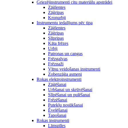
Griezējinstrumenti citu materiālu apstrādei
Zāģlentes
Zāģripas
Kroņurbji
Instrumentu iedalījums pēc tipa
Zāģlentes
Zāģripas
Slīpripas
Kāta frēzes
Urbji
Patronas un cangas
Frēzgalvas
Frēznaži
Vītņu veidošanas instrumenti
Zobenzāģa asmeņi
Rokas elektroinstrumenti
Zāģēšanai
Urbšanai un skrūvēšanai
Slīpēšanai un pulēšanai
Frēzēšanai
Putekļu nosūkšanai
Ēvelēšanai
Tapošanai
Rokas instrumenti
Līmspīles