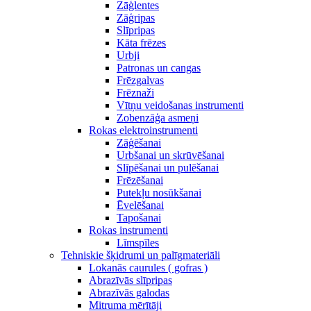
Zāģlentes
Zāģripas
Slīpripas
Kāta frēzes
Urbji
Patronas un cangas
Frēzgalvas
Frēznaži
Vītņu veidošanas instrumenti
Zobenzāģa asmeņi
Rokas elektroinstrumenti
Zāģēšanai
Urbšanai un skrūvēšanai
Slīpēšanai un pulēšanai
Frēzēšanai
Putekļu nosūkšanai
Ēvelēšanai
Tapošanai
Rokas instrumenti
Līmspīles
Tehniskie šķidrumi un palīgmateriāli
Lokanās caurules ( gofras )
Abrazīvās slīpripas
Abrazīvās galodas
Mitruma mērītāji