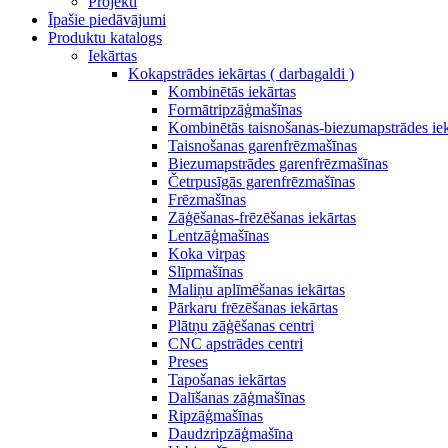
Projekti
Īpašie piedāvājumi
Produktu katalogs
Iekārtas
Kokapstrādes iekārtas ( darbagaldi )
Kombinētās iekārtas
Formātripzāģmašīnas
Kombinētās taisnošanas-biezumapstrādes iek
Taisnošanas garenfrēzmašīnas
Biezumapstrādes garenfrēzmašīnas
Četrpusīgās garenfrēzmašīnas
Frēzmašīnas
Zāģēšanas-frēzēšanas iekārtas
Lentzāģmašīnas
Koka virpas
Slīpmašīnas
Maliņu aplīmēšanas iekārtas
Pārkaru frēzēšanas iekārtas
Plātņu zāģēšanas centri
CNC apstrādes centri
Preses
Tapošanas iekārtas
Dalīšanas zāģmašīnas
Ripzāģmašīnas
Daudzripzāģmašīna