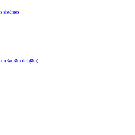
as sistēmas
m un šaurām detaļām)