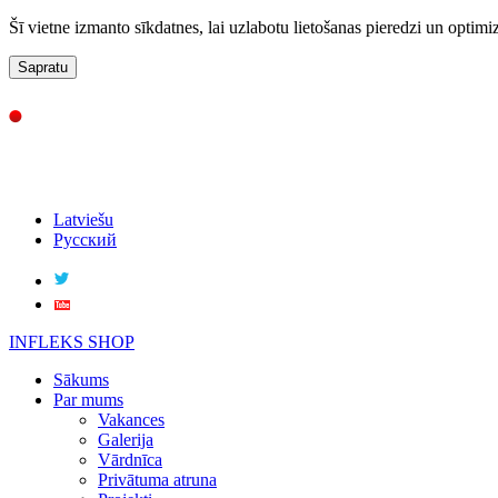
Šī vietne izmanto sīkdatnes, lai uzlabotu lietošanas pieredzi un optimi
Sapratu
Latviešu
Русский
INFLEKS SHOP
Sākums
Par mums
Vakances
Galerija
Vārdnīca
Privātuma atruna