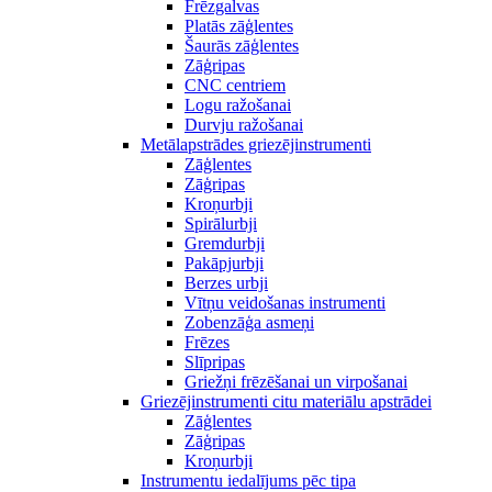
Frēzgalvas
Platās zāģlentes
Šaurās zāģlentes
Zāģripas
CNC centriem
Logu ražošanai
Durvju ražošanai
Metālapstrādes griezējinstrumenti
Zāģlentes
Zāģripas
Kroņurbji
Spirālurbji
Gremdurbji
Pakāpjurbji
Berzes urbji
Vītņu veidošanas instrumenti
Zobenzāģa asmeņi
Frēzes
Slīpripas
Griežņi frēzēšanai un virpošanai
Griezējinstrumenti citu materiālu apstrādei
Zāģlentes
Zāģripas
Kroņurbji
Instrumentu iedalījums pēc tipa