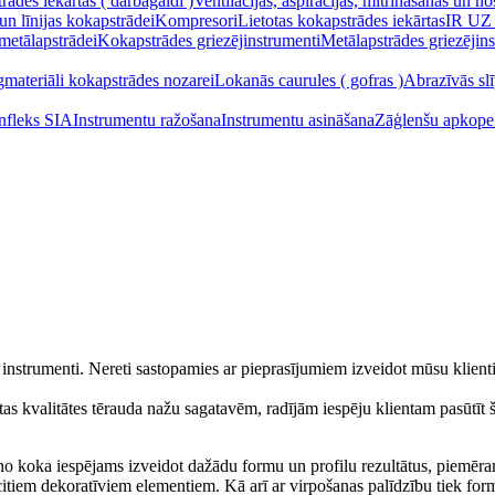
ādes iekārtas ( darbagaldi )
Ventilācijas, aspirācijas, mitrināšanas un n
un līnijas kokapstrādei
Kompresori
Lietotas kokapstrādes iekārtas
IR UZ
 metālapstrādei
Kokapstrādes griezējinstrumenti
Metālapstrādes griezējin
gmateriāli kokapstrādes nozarei
Lokanās caurules ( gofras )
Abrazīvās slī
Infleks SIA
Instrumentu ražošana
Instrumentu asināšana
Zāģlenšu apkope
 instrumenti. Nereti sastopamies ar pieprasījumiem izveidot mūsu klient
tas kvalitātes tērauda nažu sagatavēm, radījām iespēju klientam pasūtīt š
no koka iespējams izveidot dažādu formu un profilu rezultātus, piemēra
itiem dekoratīviem elementiem. Kā arī ar virpošanas palīdzību tiek formēt