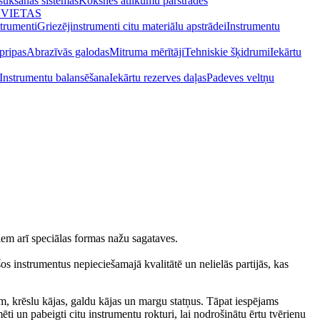
osūkšanas sistēmas
Koksnes atlikumu pārstrādes
 VIETAS
strumenti
Griezējinstrumenti citu materiālu apstrādei
Instrumentu
pripas
Abrazīvās galodas
Mitruma mērītāji
Tehniskie šķidrumi
Iekārtu
Instrumentu balansēšana
Iekārtu rezerves daļas
Padeves veltņu
iem arī speciālas formas nažu sagataves.
os instrumentus nepieciešamajā kvalitātē un nelielās partijās, kas
m, krēslu kājas, galdu kājas un margu statņus. Tāpat iespējams
i un pabeigti citu instrumentu rokturi, lai nodrošinātu ērtu tvērienu