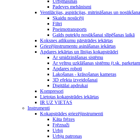
Urbjmašīnas
Padeves mehānismi
Ventilācijas, aspirācijas, mitrināšanas un nosūkšan
Skaidu nosūcēji
Filtri
Pneimotransports
Galds putekļu nosūkšanai slīpēšanas laikā
Koksnes atlikumu pārstrādes iekārtas
Griezējinstrumentu asināšanas iekārtas
Apdares iekārtas un līnijas kokapstrādei
Ar smidzināšanas sistēmu
Ar veltņu uzklāšanas sistēmu (t.sk. parketa
Apdares roboti
Lakošanas - krāsošanas kameras
3D efekta izveidošanai
Digitālai apdrukai
Kompresori
Lietotas kokapstrādes iekārtas
IR UZ VIETAS
Instrumenti
Kokapstrādes griezējinstrumenti
Kāta frēzes
Frēznaži
Urbji
Urbju patronas