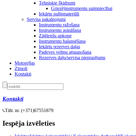
Tehniskie šķidrumi
Griezējinstrumentu saimniecībai
Iekārtu palīgmateriāli
Servisa pakalpojumi
Instrumentu ražošana
Instrumentu asināšana
Zāģlenšu apkope
Instrumentu balansēšana
Iekārtu rezerves daļas
Padeves veltņu atjaunošana
Rezerves daļu/servisa pieprasījums
Motoreļļas
Zīmoli
Kontakti
Kontakti
Tālr. nr. (+371)
67551879
Iespēja izvēleties