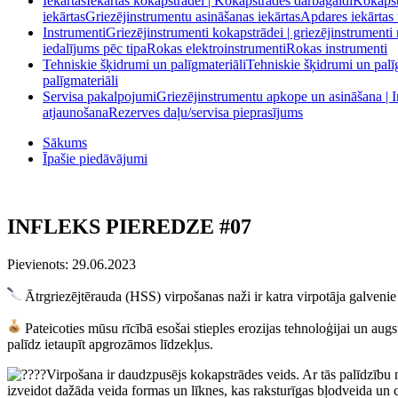
Iekārtas
Iekārtas kokapstrādei | Kokapstrādes darbagaldi
Kokapstr
iekārtas
Griezējinstrumentu asināšanas iekārtas
Apdares iekārtas 
Instrumenti
Griezējinstrumenti kokapstrādei | griezējinstrumenti
iedalījums pēc tipa
Rokas elektroinstrumenti
Rokas instrumenti
Tehniskie šķidrumi un palīgmateriāli
Tehniskie šķidrumi un palī
palīgmateriāli
Servisa pakalpojumi
Griezējinstrumentu apkope un asināšana | 
atjaunošana
Rezerves daļu/servisa pieprasījums
Sākums
Īpašie piedāvājumi
INFLEKS PIEREDZE #07
Pievienots: 29.06.2023
Ātrgriezējtērauda (HSS) virpošanas naži ir katra virpotāja galvenie
Pateicoties mūsu rīcībā esošai stieples erozijas tehnoloģijai un augs
palīdz ietaupīt apgrozāmos līdzekļus.
Virpošana ir daudzpusējs kokapstrādes veids. Ar tās palīdzību 
izveidot dažāda veida formas un līknes, kas raksturīgas bļodveida un c