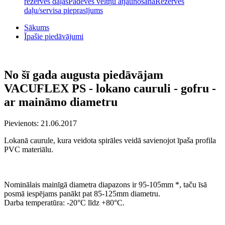
rezerves daļas
Padeves veltņu atjaunošana
Rezerves
daļu/servisa pieprasījums
Sākums
Īpašie piedāvājumi
No šī gada augusta piedāvājam
VACUFLEX PS - lokano cauruli - gofru -
ar maināmo diametru
Pievienots: 21.06.2017
Lokanā caurule, kura veidota spirāles veidā savienojot īpaša profila
PVC materiālu.
Manuāli griežot cauruli pulksteņa rādītāju kustības virzienā vai
pretēji, tiek samazināts vai palielināts tās diametrs.
Nominālais mainīgā diametra diapazons ir 95-105mm *, taču īsā
posmā iespējams panākt pat 85-125mm diametru.
Darba temperatūra: -20°C līdz +80°C.
Pielietojums: ventilācijas un nosūkšanas sistēmas, kur uzstādīšanas
laikā nepieciešams mainīt diametru.