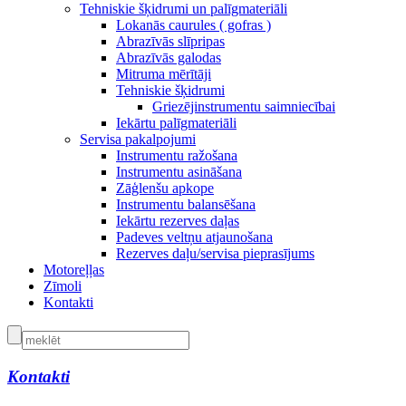
Tehniskie šķidrumi un palīgmateriāli
Lokanās caurules ( gofras )
Abrazīvās slīpripas
Abrazīvās galodas
Mitruma mērītāji
Tehniskie šķidrumi
Griezējinstrumentu saimniecībai
Iekārtu palīgmateriāli
Servisa pakalpojumi
Instrumentu ražošana
Instrumentu asināšana
Zāģlenšu apkope
Instrumentu balansēšana
Iekārtu rezerves daļas
Padeves veltņu atjaunošana
Rezerves daļu/servisa pieprasījums
Motoreļļas
Zīmoli
Kontakti
Kontakti