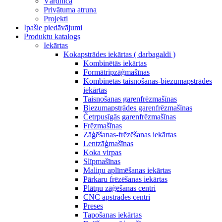
Vārdnīca
Privātuma atruna
Projekti
Īpašie piedāvājumi
Produktu katalogs
Iekārtas
Kokapstrādes iekārtas ( darbagaldi )
Kombinētās iekārtas
Formātripzāģmašīnas
Kombinētās taisnošanas-biezumapstrādes
iekārtas
Taisnošanas garenfrēzmašīnas
Biezumapstrādes garenfrēzmašīnas
Četrpusīgās garenfrēzmašīnas
Frēzmašīnas
Zāģēšanas-frēzēšanas iekārtas
Lentzāģmašīnas
Koka virpas
Slīpmašīnas
Maliņu aplīmēšanas iekārtas
Pārkaru frēzēšanas iekārtas
Plātņu zāģēšanas centri
CNC apstrādes centri
Preses
Tapošanas iekārtas