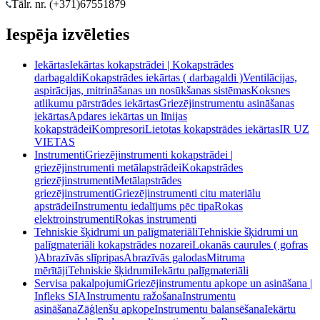
Tālr. nr. (+371)
67551879
Iespēja izvēleties
Iekārtas
Iekārtas kokapstrādei | Kokapstrādes
darbagaldi
Kokapstrādes iekārtas ( darbagaldi )
Ventilācijas,
aspirācijas, mitrināšanas un nosūkšanas sistēmas
Koksnes
atlikumu pārstrādes iekārtas
Griezējinstrumentu asināšanas
iekārtas
Apdares iekārtas un līnijas
kokapstrādei
Kompresori
Lietotas kokapstrādes iekārtas
IR UZ
VIETAS
Instrumenti
Griezējinstrumenti kokapstrādei |
griezējinstrumenti metālapstrādei
Kokapstrādes
griezējinstrumenti
Metālapstrādes
griezējinstrumenti
Griezējinstrumenti citu materiālu
apstrādei
Instrumentu iedalījums pēc tipa
Rokas
elektroinstrumenti
Rokas instrumenti
Tehniskie šķidrumi un palīgmateriāli
Tehniskie šķidrumi un
palīgmateriāli kokapstrādes nozarei
Lokanās caurules ( gofras
)
Abrazīvās slīpripas
Abrazīvās galodas
Mitruma
mērītāji
Tehniskie šķidrumi
Iekārtu palīgmateriāli
Servisa pakalpojumi
Griezējinstrumentu apkope un asināšana |
Infleks SIA
Instrumentu ražošana
Instrumentu
asināšana
Zāģlenšu apkope
Instrumentu balansēšana
Iekārtu