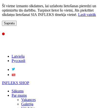
Šī vietne izmanto sīkdatnes, lai uzlabotu lietošanas pieredzi un
optimizētu tās darbību. Turpinot lietot šo vietni, Jūs piekrītiet
sīkdatņu lietošanai SIA INFLEKS tīmekļa vietnē.
Lasīt vairāk
Sapratu
Latviešu
Русский
INFLEKS SHOP
Sākums
Par mums
Vakances
Galerija