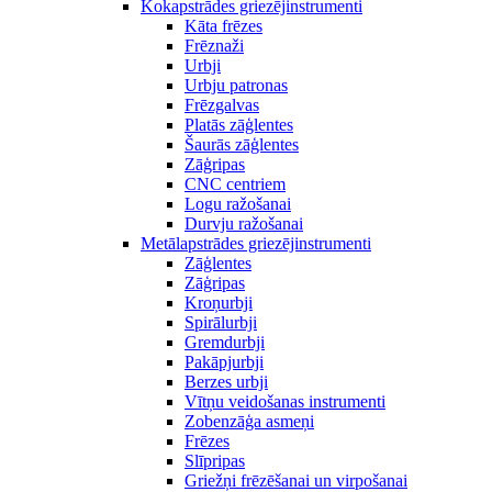
Kokapstrādes griezējinstrumenti
Kāta frēzes
Frēznaži
Urbji
Urbju patronas
Frēzgalvas
Platās zāģlentes
Šaurās zāģlentes
Zāģripas
CNC centriem
Logu ražošanai
Durvju ražošanai
Metālapstrādes griezējinstrumenti
Zāģlentes
Zāģripas
Kroņurbji
Spirālurbji
Gremdurbji
Pakāpjurbji
Berzes urbji
Vītņu veidošanas instrumenti
Zobenzāģa asmeņi
Frēzes
Slīpripas
Griežņi frēzēšanai un virpošanai