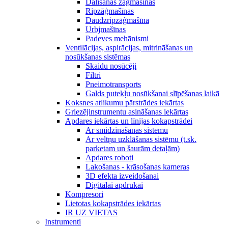
Dalīšanas zāģmašīnas
Ripzāģmašīnas
Daudzripzāģmašīna
Urbjmašīnas
Padeves mehānismi
Ventilācijas, aspirācijas, mitrināšanas un
nosūkšanas sistēmas
Skaidu nosūcēji
Filtri
Pneimotransports
Galds putekļu nosūkšanai slīpēšanas laikā
Koksnes atlikumu pārstrādes iekārtas
Griezējinstrumentu asināšanas iekārtas
Apdares iekārtas un līnijas kokapstrādei
Ar smidzināšanas sistēmu
Ar veltņu uzklāšanas sistēmu (t.sk.
parketam un šaurām detaļām)
Apdares roboti
Lakošanas - krāsošanas kameras
3D efekta izveidošanai
Digitālai apdrukai
Kompresori
Lietotas kokapstrādes iekārtas
IR UZ VIETAS
Instrumenti