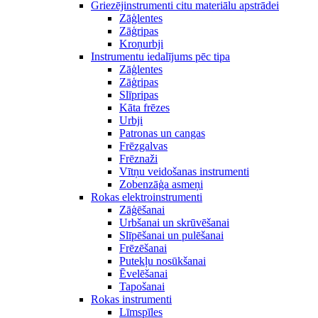
Griezējinstrumenti citu materiālu apstrādei
Zāģlentes
Zāģripas
Kroņurbji
Instrumentu iedalījums pēc tipa
Zāģlentes
Zāģripas
Slīpripas
Kāta frēzes
Urbji
Patronas un cangas
Frēzgalvas
Frēznaži
Vītņu veidošanas instrumenti
Zobenzāģa asmeņi
Rokas elektroinstrumenti
Zāģēšanai
Urbšanai un skrūvēšanai
Slīpēšanai un pulēšanai
Frēzēšanai
Putekļu nosūkšanai
Ēvelēšanai
Tapošanai
Rokas instrumenti
Līmspīles