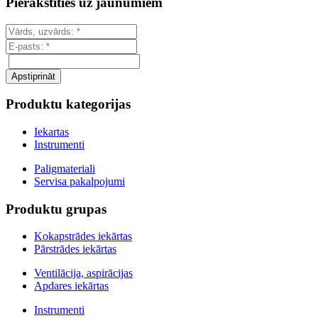
Pierakstīties uz jaunumiem
Produktu kategorijas
Iekartas
Instrumenti
Paligmateriali
Servisa pakalpojumi
Produktu grupas
Kokapstrādes iekārtas
Pārstrādes iekārtas
Ventilācija, aspirācijas
Apdares iekārtas
Instrumenti