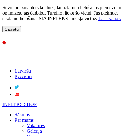
Šī vietne izmanto sīkdatnes, lai uzlabotu lietošanas pieredzi un
optimizētu tās darbību. Turpinot lietot šo vietni, Jūs piekrītiet
sīkdatņu lietošanai SIA INFLEKS tīmekļa vietnē.
Lasīt vairāk
Sapratu
Latviešu
Русский
INFLEKS SHOP
Sākums
Par mums
Vakances
Galerija