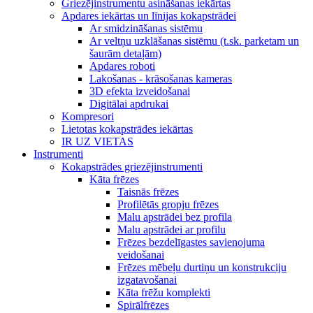
Griezējinstrumentu asināšanas iekārtas
Apdares iekārtas un līnijas kokapstrādei
Ar smidzināšanas sistēmu
Ar veltņu uzklāšanas sistēmu (t.sk. parketam un
šaurām detaļām)
Apdares roboti
Lakošanas - krāsošanas kameras
3D efekta izveidošanai
Digitālai apdrukai
Kompresori
Lietotas kokapstrādes iekārtas
IR UZ VIETAS
Instrumenti
Kokapstrādes griezējinstrumenti
Kāta frēzes
Taisnās frēzes
Profilētās gropju frēzes
Malu apstrādei bez profila
Malu apstrādei ar profilu
Frēzes bezdelīgastes savienojuma
veidošanai
Frēzes mēbeļu durtiņu un konstrukciju
izgatavošanai
Kāta frēžu komplekti
Spirālfrēzes