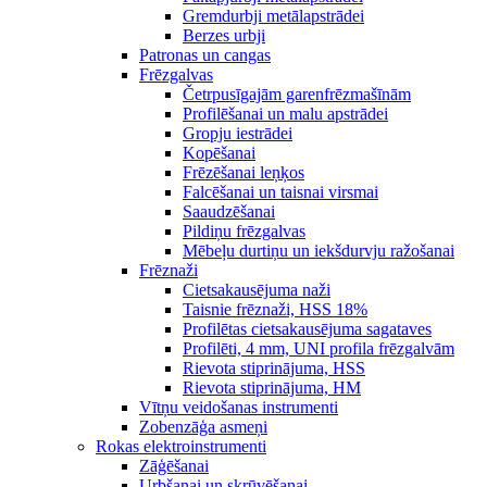
Gremdurbji metālapstrādei
Berzes urbji
Patronas un cangas
Frēzgalvas
Četrpusīgajām garenfrēzmašīnām
Profilēšanai un malu apstrādei
Gropju iestrādei
Kopēšanai
Frēzēšanai leņķos
Falcēšanai un taisnai virsmai
Saaudzēšanai
Pildiņu frēzgalvas
Mēbeļu durtiņu un iekšdurvju ražošanai
Frēznaži
Cietsakausējuma naži
Taisnie frēznaži, HSS 18%
Profilētas cietsakausējuma sagataves
Profilēti, 4 mm, UNI profila frēzgalvām
Rievota stiprinājuma, HSS
Rievota stiprinājuma, HM
Vītņu veidošanas instrumenti
Zobenzāģa asmeņi
Rokas elektroinstrumenti
Zāģēšanai
Urbšanai un skrūvēšanai