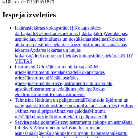
Tālr. nr. (+371)
67551879
Iespēja izvēleties
Iekārtas
Iekārtas kokapstrādei | Kokapstrādes
darbagaldi
Kokapstrādes iekārtas ( darbagaldi )
Ventilācijas,
aspirācijas, mitrināšanas un nosūkšanas sistēmas
Koksnes
atlikumu pārstrādes iekārtas
Griezējinstrumentu asināšanas
iekārtas
Apdares iekārtas un līnijas
kokapstrādei
Kompresori
Lietotas kokapstrādes iekārtas
IR UZ
VIETAS
Instrumenti
Griezējinstrumenti kokapstrādei |
griezējinstrumenti metālapstrādei
Kokapstrādes
griezējinstrumenti
Metālapstrādes
griezējinstrumenti
Griezējinstrumenti citu materiālu
apstrādei
Instrumentu iedalījums pēc tipa
Rokas
elektroinstrumenti
Rokas instrumenti
Tehniskie šķidrumi un palīgmateriāli
Tehniskie šķidrumi un
palīgmateriāli kokapstrādes nozarei
Lokanās caurules ( gofras
)
Abrazīvās slīpripas
Abrazīvās galodas
Mitruma
mērītāji
Tehniskie šķidrumi
Iekārtu palīgmateriāli
Servisa pakalpojumi
Griezējinstrumentu apkope un asināšana |
Infleks SIA
Instrumentu ražošana
Instrumentu
asināšana
Zāģlenšu apkope
Instrumentu balansēšana
Iekārtu