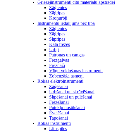
Griezējinstrumenti citu materiālu apstrādei
Zāģlentes
Zāģripas
Kroņurbji
Instrumentu iedalījums pēc tipa
Zāģlentes
Zāģripas
Slīpripas
Kāta frēzes
Urbji
Patronas un cangas
Frēzgalvas
Frēznaži
Vītņu veidošanas instrumenti
Zobenzāģa asmeņi
Rokas elektroinstrumenti
Zāģēšanai
Urbšanai un skrūvēšanai
Slīpēšanai un pulēšanai
Frēzēšanai
Putekļu nosūkšanai
Ēvelēšanai
Tapošanai
Rokas instrumenti
Līmspīles