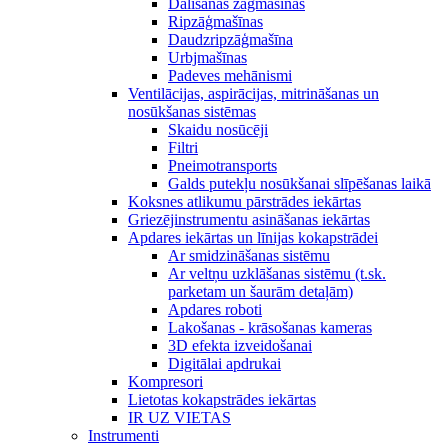
Dalīšanas zāģmašīnas
Ripzāģmašīnas
Daudzripzāģmašīna
Urbjmašīnas
Padeves mehānismi
Ventilācijas, aspirācijas, mitrināšanas un
nosūkšanas sistēmas
Skaidu nosūcēji
Filtri
Pneimotransports
Galds putekļu nosūkšanai slīpēšanas laikā
Koksnes atlikumu pārstrādes iekārtas
Griezējinstrumentu asināšanas iekārtas
Apdares iekārtas un līnijas kokapstrādei
Ar smidzināšanas sistēmu
Ar veltņu uzklāšanas sistēmu (t.sk.
parketam un šaurām detaļām)
Apdares roboti
Lakošanas - krāsošanas kameras
3D efekta izveidošanai
Digitālai apdrukai
Kompresori
Lietotas kokapstrādes iekārtas
IR UZ VIETAS
Instrumenti