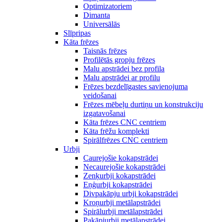
Optimizatoriem
Dimanta
Universālās
Slīpripas
Kāta frēzes
Taisnās frēzes
Profilētās gropju frēzes
Malu apstrādei bez profila
Malu apstrādei ar profilu
Frēzes bezdelīgastes savienojuma
veidošanai
Frēzes mēbeļu durtiņu un konstrukciju
izgatavošanai
Kāta frēzes CNC centriem
Kāta frēžu komplekti
Spirālfrēzes CNC centriem
Urbji
Caurejošie kokapstrādei
Necaurejošie kokapstrādei
Zenķurbji kokapstrādei
Eņģurbji kokapstrādei
Divpakāpju urbji kokapstrādei
Kroņurbji metālapstrādei
Spirālurbji metālapstrādei
Pakāpjurbji metālapstrādei