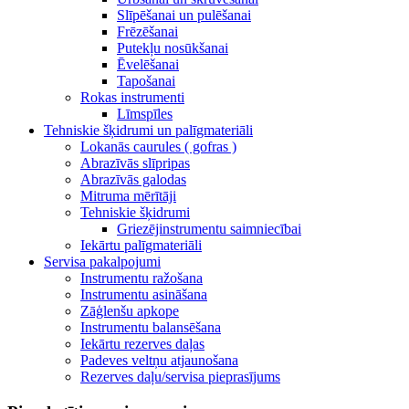
Slīpēšanai un pulēšanai
Frēzēšanai
Putekļu nosūkšanai
Ēvelēšanai
Tapošanai
Rokas instrumenti
Līmspīles
Tehniskie šķidrumi un palīgmateriāli
Lokanās caurules ( gofras )
Abrazīvās slīpripas
Abrazīvās galodas
Mitruma mērītāji
Tehniskie šķidrumi
Griezējinstrumentu saimniecībai
Iekārtu palīgmateriāli
Servisa pakalpojumi
Instrumentu ražošana
Instrumentu asināšana
Zāģlenšu apkope
Instrumentu balansēšana
Iekārtu rezerves daļas
Padeves veltņu atjaunošana
Rezerves daļu/servisa pieprasījums