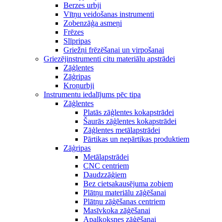
Berzes urbji
Vītņu veidošanas instrumenti
Zobenzāģa asmeņi
Frēzes
Slīpripas
Griežņi frēzēšanai un virpošanai
Griezējinstrumenti citu materiālu apstrādei
Zāģlentes
Zāģripas
Kroņurbji
Instrumentu iedalījums pēc tipa
Zāģlentes
Platās zāģlentes kokapstrādei
Šaurās zāģlentes kokapstrādei
Zāģlentes metālapstrādei
Pārtikas un nepārtikas produktiem
Zāģripas
Metālapstrādei
CNC centriem
Daudzzāģiem
Bez cietsakausējuma zobiem
Plātņu materiālu zāģēšanai
Plātņu zāģēšanas centriem
Masīvkoka zāģēšanai
Apaļkoksnes zāģēšanai