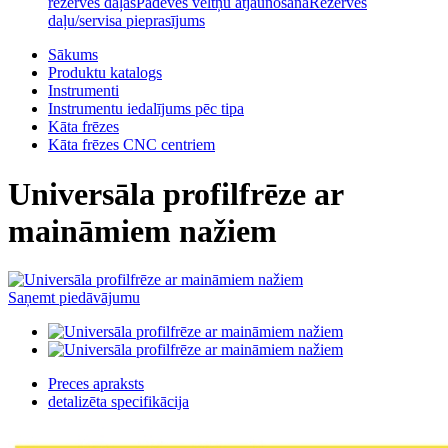
rezerves daļas
Padeves veltņu atjaunošana
Rezerves
daļu/servisa pieprasījums
Sākums
Produktu katalogs
Instrumenti
Instrumentu iedalījums pēc tipa
Kāta frēzes
Kāta frēzes CNC centriem
Universāla profilfrēze ar
maināmiem nažiem
Saņemt piedāvājumu
Preces apraksts
detalizēta specifikācija