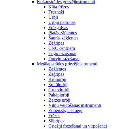
Kokapstrādes griezējinstrumenti
Kāta frēzes
Frēznaži
Urbji
Urbju patronas
Frēzgalvas
Platās zāģlentes
Šaurās zāģlentes
Zāģripas
CNC centriem
Logu ražošanai
Durvju ražošanai
Metālapstrādes griezējinstrumenti
Zāģlentes
Zāģripas
Kroņurbji
Spirālurbji
Gremdurbji
Pakāpjurbji
Berzes urbji
Vītņu veidošanas instrumenti
Zobenzāģa asmeņi
Frēzes
Slīpripas
Griežņi frēzēšanai un virpošanai