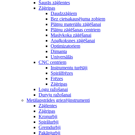
Šaurās zāģlentes
Zāģripas
Daudzzāģiem
Bez cietsakausējuma zobiem
Plātņu materiālu zāģēšanai
Plātņu zāģēšanas centriem
Masīvkoka zāģēšanai
Apaļkoksnes zāģēšanai
Optimizatoriem
Dimanta
Universālās
CNC centriem
Instrumentu turētāji
Spirālfrēzes
Frēzes
Zāģripas
Logu ražošanai
Durvju ražošanai
Metālapstrādes griezējinstrumenti
Zāģlentes
Zāģripas
Kroņurbji
Spirālurbji
Gremdurbji
Pakāpjurbji