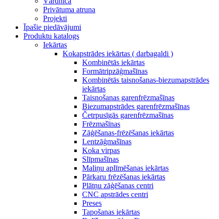
Vārdnīca
Privātuma atruna
Projekti
Īpašie piedāvājumi
Produktu katalogs
Iekārtas
Kokapstrādes iekārtas ( darbagaldi )
Kombinētās iekārtas
Formātripzāģmašīnas
Kombinētās taisnošanas-biezumapstrādes
iekārtas
Taisnošanas garenfrēzmašīnas
Biezumapstrādes garenfrēzmašīnas
Četrpusīgās garenfrēzmašīnas
Frēzmašīnas
Zāģēšanas-frēzēšanas iekārtas
Lentzāģmašīnas
Koka virpas
Slīpmašīnas
Maliņu aplīmēšanas iekārtas
Pārkaru frēzēšanas iekārtas
Plātņu zāģēšanas centri
CNC apstrādes centri
Preses
Tapošanas iekārtas