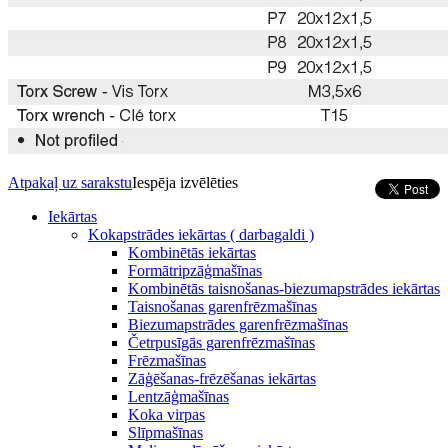
Atpakaļ uz sarakstu
Iespēja izvēlēties
Iekārtas
Kokapstrādes iekārtas ( darbagaldi )
Kombinētās iekārtas
Formātripzāģmašīnas
Kombinētās taisnošanas-biezumapstrādes iekārtas
Taisnošanas garenfrēzmašīnas
Biezumapstrādes garenfrēzmašīnas
Četrpusīgās garenfrēzmašīnas
Frēzmašīnas
Zāģēšanas-frēzēšanas iekārtas
Lentzāģmašīnas
Koka virpas
Slīpmašīnas