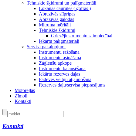
Tehniskie šķidrumi un palīgmateriāli
Lokanās caurules ( gofras )
Abrazīvās slīpripas
Abrazīvās galodas
Mitruma mērītāji
Tehniskie šķidrumi
Griezējinstrumentu saimniecībai
Iekārtu palīgmateriāli
Servisa pakalpojumi
Instrumentu ražošana
Instrumentu asināšana
Zāģlenšu apkope
Instrumentu balansēšana
Iekārtu rezerves daļas
Padeves veltņu atjaunošana
Rezerves daļu/servisa pieprasījums
Motoreļļas
Zīmoli
Kontakti
Kontakti