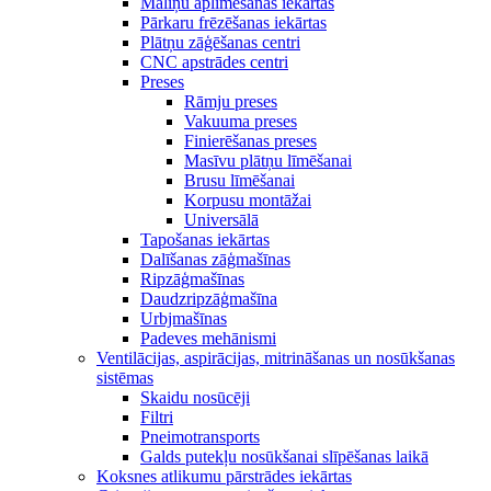
Maliņu aplīmēšanas iekārtas
Pārkaru frēzēšanas iekārtas
Plātņu zāģēšanas centri
CNC apstrādes centri
Preses
Rāmju preses
Vakuuma preses
Finierēšanas preses
Masīvu plātņu līmēšanai
Brusu līmēšanai
Korpusu montāžai
Universālā
Tapošanas iekārtas
Dalīšanas zāģmašīnas
Ripzāģmašīnas
Daudzripzāģmašīna
Urbjmašīnas
Padeves mehānismi
Ventilācijas, aspirācijas, mitrināšanas un nosūkšanas
sistēmas
Skaidu nosūcēji
Filtri
Pneimotransports
Galds putekļu nosūkšanai slīpēšanas laikā
Koksnes atlikumu pārstrādes iekārtas