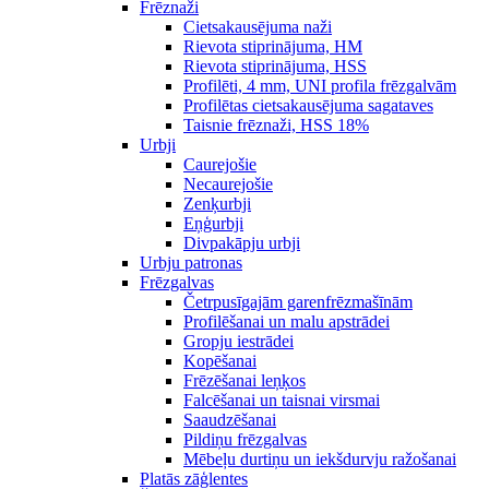
Frēznaži
Cietsakausējuma naži
Rievota stiprinājuma, HM
Rievota stiprinājuma, HSS
Profilēti, 4 mm, UNI profila frēzgalvām
Profilētas cietsakausējuma sagataves
Taisnie frēznaži, HSS 18%
Urbji
Caurejošie
Necaurejošie
Zenķurbji
Eņģurbji
Divpakāpju urbji
Urbju patronas
Frēzgalvas
Četrpusīgajām garenfrēzmašīnām
Profilēšanai un malu apstrādei
Gropju iestrādei
Kopēšanai
Frēzēšanai leņķos
Falcēšanai un taisnai virsmai
Saaudzēšanai
Pildiņu frēzgalvas
Mēbeļu durtiņu un iekšdurvju ražošanai
Platās zāģlentes