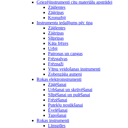
Griezējinstrumenti citu materiālu apstrādei
Zāģlentes
Zāģripas
Kroņurbji
Instrumentu iedalījums pēc tipa
Zāģlentes
Zāģripas
Slīpripas
Kāta frēzes
Urbji
Patronas un cangas
Frēzgalvas
Frēznaži
Vītņu veidošanas instrumenti
Zobenzāģa asmeņi
Rokas elektroinstrumenti
Zāģēšanai
Urbšanai un skrūvēšanai
Slīpēšanai un pulēšanai
Frēzēšanai
Putekļu nosūkšanai
Ēvelēšanai
Tapošanai
Rokas instrumenti
Līmspīles