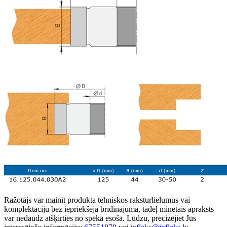
Ražotājs var mainīt produkta tehniskos raksturlielumus vai
komplektāciju bez iepriekšēja brīdinājuma, tādēļ minētais apraksts
var nedaudz atšķirties no spēkā esošā. Lūdzu, precizējiet Jūs