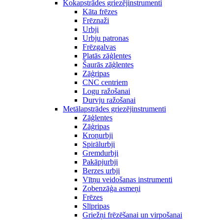
Kokapstrādes griezējinstrumenti
Kāta frēzes
Frēznaži
Urbji
Urbju patronas
Frēzgalvas
Platās zāģlentes
Šaurās zāģlentes
Zāģripas
CNC centriem
Logu ražošanai
Durvju ražošanai
Metālapstrādes griezējinstrumenti
Zāģlentes
Zāģripas
Kroņurbji
Spirālurbji
Gremdurbji
Pakāpjurbji
Berzes urbji
Vītņu veidošanas instrumenti
Zobenzāģa asmeņi
Frēzes
Slīpripas
Griežņi frēzēšanai un virpošanai