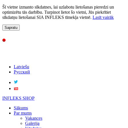
Šī vietne izmanto sīkdatnes, lai uzlabotu lietošanas pieredzi un
optimizētu tās darbību. Turpinot lietot šo vietni, Jūs piekrītiet
sīkdatņu lietošanai SIA INFLEKS tīmekļa vietnē.
Lasīt vairāk
Sapratu
Latviešu
Русский
INFLEKS SHOP
Sākums
Par mums
Vakances
Galerija