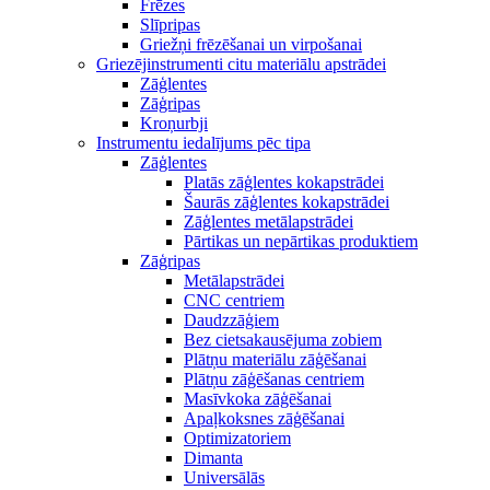
Frēzes
Slīpripas
Griežņi frēzēšanai un virpošanai
Griezējinstrumenti citu materiālu apstrādei
Zāģlentes
Zāģripas
Kroņurbji
Instrumentu iedalījums pēc tipa
Zāģlentes
Platās zāģlentes kokapstrādei
Šaurās zāģlentes kokapstrādei
Zāģlentes metālapstrādei
Pārtikas un nepārtikas produktiem
Zāģripas
Metālapstrādei
CNC centriem
Daudzzāģiem
Bez cietsakausējuma zobiem
Plātņu materiālu zāģēšanai
Plātņu zāģēšanas centriem
Masīvkoka zāģēšanai
Apaļkoksnes zāģēšanai
Optimizatoriem
Dimanta
Universālās