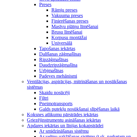
Preses
Rāmju preses
Vakuuma preses
Finierēšanas preses
Masīvu plātņu līmēšanai
Brusu līmēšanai
Korpusu montāžai
Universālā
Tapošanas iekārtas
Dalīšanas zāģmašīnas
Ripzāģmašīnas
Daudzripzāģmašīna
Urbjmašīnas
Padeves mehānismi
Ventilācijas, aspirācijas, mitrināšanas un nosūkšanas
sistēmas
Skaidu nosūcēji
Filtri
Pneimotransports
Galds putekļu nosūkšanai slīpēšanas laikā
Koksnes atlikumu pārstrādes iekārtas
Griezējinstrumentu asināšanas iekārtas
Apdares iekārtas un līnijas kokapstrādei
Ar smidzināšanas sistēmu
Ar veltņu uzklāšanas sistēmu (t.sk. parketam un