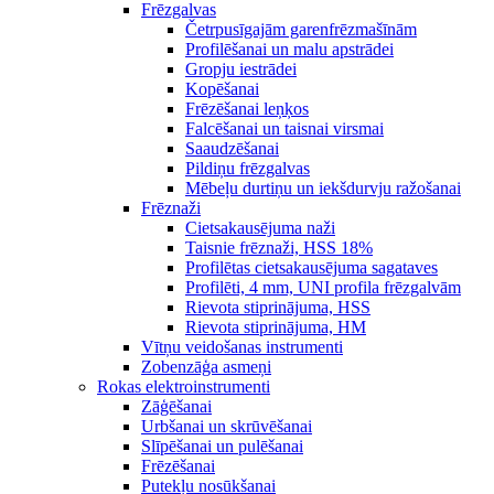
Frēzgalvas
Četrpusīgajām garenfrēzmašīnām
Profilēšanai un malu apstrādei
Gropju iestrādei
Kopēšanai
Frēzēšanai leņķos
Falcēšanai un taisnai virsmai
Saaudzēšanai
Pildiņu frēzgalvas
Mēbeļu durtiņu un iekšdurvju ražošanai
Frēznaži
Cietsakausējuma naži
Taisnie frēznaži, HSS 18%
Profilētas cietsakausējuma sagataves
Profilēti, 4 mm, UNI profila frēzgalvām
Rievota stiprinājuma, HSS
Rievota stiprinājuma, HM
Vītņu veidošanas instrumenti
Zobenzāģa asmeņi
Rokas elektroinstrumenti
Zāģēšanai
Urbšanai un skrūvēšanai
Slīpēšanai un pulēšanai
Frēzēšanai
Putekļu nosūkšanai