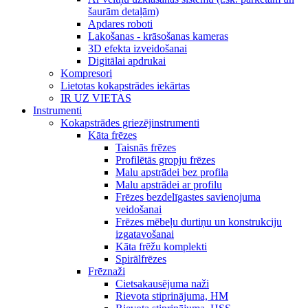
šaurām detaļām)
Apdares roboti
Lakošanas - krāsošanas kameras
3D efekta izveidošanai
Digitālai apdrukai
Kompresori
Lietotas kokapstrādes iekārtas
IR UZ VIETAS
Instrumenti
Kokapstrādes griezējinstrumenti
Kāta frēzes
Taisnās frēzes
Profilētās gropju frēzes
Malu apstrādei bez profila
Malu apstrādei ar profilu
Frēzes bezdelīgastes savienojuma
veidošanai
Frēzes mēbeļu durtiņu un konstrukciju
izgatavošanai
Kāta frēžu komplekti
Spirālfrēzes
Frēznaži
Cietsakausējuma naži
Rievota stiprinājuma, HM