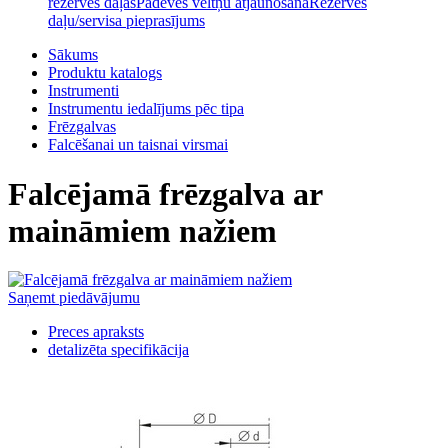
rezerves daļas
Padeves veltņu atjaunošana
Rezerves
daļu/servisa pieprasījums
Sākums
Produktu katalogs
Instrumenti
Instrumentu iedalījums pēc tipa
Frēzgalvas
Falcēšanai un taisnai virsmai
Falcējamā frēzgalva ar
maināmiem nažiem
Saņemt piedāvājumu
Preces apraksts
detalizēta specifikācija