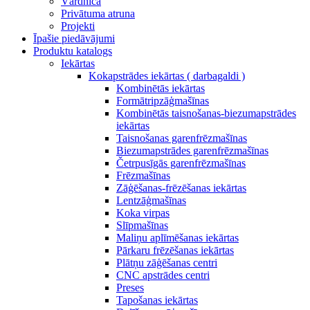
Vārdnīca
Privātuma atruna
Projekti
Īpašie piedāvājumi
Produktu katalogs
Iekārtas
Kokapstrādes iekārtas ( darbagaldi )
Kombinētās iekārtas
Formātripzāģmašīnas
Kombinētās taisnošanas-biezumapstrādes
iekārtas
Taisnošanas garenfrēzmašīnas
Biezumapstrādes garenfrēzmašīnas
Četrpusīgās garenfrēzmašīnas
Frēzmašīnas
Zāģēšanas-frēzēšanas iekārtas
Lentzāģmašīnas
Koka virpas
Slīpmašīnas
Maliņu aplīmēšanas iekārtas
Pārkaru frēzēšanas iekārtas
Plātņu zāģēšanas centri
CNC apstrādes centri
Preses
Tapošanas iekārtas