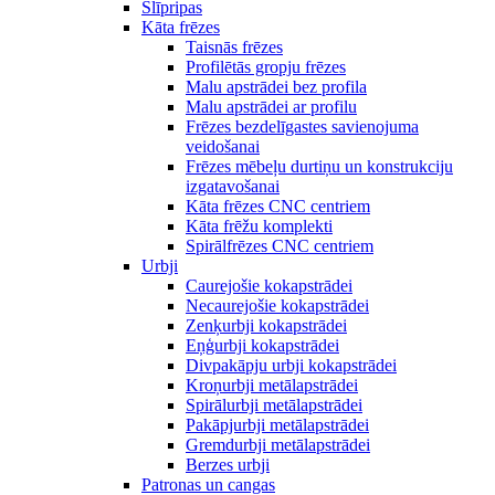
Slīpripas
Kāta frēzes
Taisnās frēzes
Profilētās gropju frēzes
Malu apstrādei bez profila
Malu apstrādei ar profilu
Frēzes bezdelīgastes savienojuma
veidošanai
Frēzes mēbeļu durtiņu un konstrukciju
izgatavošanai
Kāta frēzes CNC centriem
Kāta frēžu komplekti
Spirālfrēzes CNC centriem
Urbji
Caurejošie kokapstrādei
Necaurejošie kokapstrādei
Zenķurbji kokapstrādei
Eņģurbji kokapstrādei
Divpakāpju urbji kokapstrādei
Kroņurbji metālapstrādei
Spirālurbji metālapstrādei
Pakāpjurbji metālapstrādei
Gremdurbji metālapstrādei
Berzes urbji
Patronas un cangas