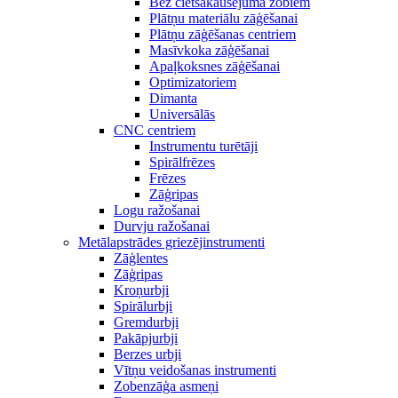
Bez cietsakausējuma zobiem
Plātņu materiālu zāģēšanai
Plātņu zāģēšanas centriem
Masīvkoka zāģēšanai
Apaļkoksnes zāģēšanai
Optimizatoriem
Dimanta
Universālās
CNC centriem
Instrumentu turētāji
Spirālfrēzes
Frēzes
Zāģripas
Logu ražošanai
Durvju ražošanai
Metālapstrādes griezējinstrumenti
Zāģlentes
Zāģripas
Kroņurbji
Spirālurbji
Gremdurbji
Pakāpjurbji
Berzes urbji
Vītņu veidošanas instrumenti
Zobenzāģa asmeņi