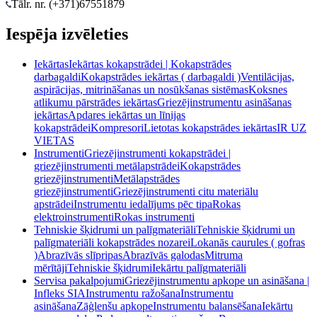
Tālr. nr. (+371)
67551879
Iespēja izvēleties
Iekārtas
Iekārtas kokapstrādei | Kokapstrādes
darbagaldi
Kokapstrādes iekārtas ( darbagaldi )
Ventilācijas,
aspirācijas, mitrināšanas un nosūkšanas sistēmas
Koksnes
atlikumu pārstrādes iekārtas
Griezējinstrumentu asināšanas
iekārtas
Apdares iekārtas un līnijas
kokapstrādei
Kompresori
Lietotas kokapstrādes iekārtas
IR UZ
VIETAS
Instrumenti
Griezējinstrumenti kokapstrādei |
griezējinstrumenti metālapstrādei
Kokapstrādes
griezējinstrumenti
Metālapstrādes
griezējinstrumenti
Griezējinstrumenti citu materiālu
apstrādei
Instrumentu iedalījums pēc tipa
Rokas
elektroinstrumenti
Rokas instrumenti
Tehniskie šķidrumi un palīgmateriāli
Tehniskie šķidrumi un
palīgmateriāli kokapstrādes nozarei
Lokanās caurules ( gofras
)
Abrazīvās slīpripas
Abrazīvās galodas
Mitruma
mērītāji
Tehniskie šķidrumi
Iekārtu palīgmateriāli
Servisa pakalpojumi
Griezējinstrumentu apkope un asināšana |
Infleks SIA
Instrumentu ražošana
Instrumentu
asināšana
Zāģlenšu apkope
Instrumentu balansēšana
Iekārtu