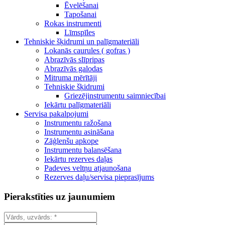
Ēvelēšanai
Tapošanai
Rokas instrumenti
Līmspīles
Tehniskie šķidrumi un palīgmateriāli
Lokanās caurules ( gofras )
Abrazīvās slīpripas
Abrazīvās galodas
Mitruma mērītāji
Tehniskie šķidrumi
Griezējinstrumentu saimniecībai
Iekārtu palīgmateriāli
Servisa pakalpojumi
Instrumentu ražošana
Instrumentu asināšana
Zāģlenšu apkope
Instrumentu balansēšana
Iekārtu rezerves daļas
Padeves veltņu atjaunošana
Rezerves daļu/servisa pieprasījums
Pierakstīties uz jaunumiem