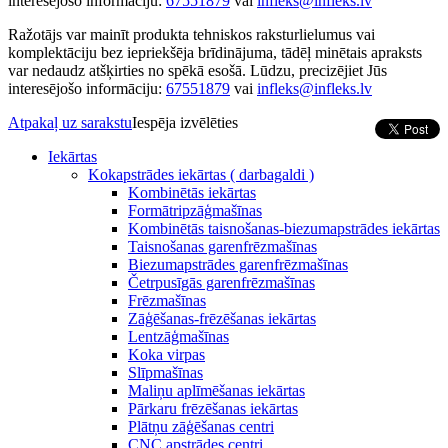
interesējošo informāciju:
67551879
vai
infleks@infleks.lv
Ražotājs var mainīt produkta tehniskos raksturlielumus vai
komplektāciju bez iepriekšēja brīdinājuma, tādēļ minētais apraksts
var nedaudz atšķirties no spēkā esošā. Lūdzu, precizējiet Jūs
interesējošo informāciju:
67551879
vai
infleks@infleks.lv
Atpakaļ uz sarakstu
Iespēja izvēlēties
Iekārtas
Kokapstrādes iekārtas ( darbagaldi )
Kombinētās iekārtas
Formātripzāģmašīnas
Kombinētās taisnošanas-biezumapstrādes iekārtas
Taisnošanas garenfrēzmašīnas
Biezumapstrādes garenfrēzmašīnas
Četrpusīgās garenfrēzmašīnas
Frēzmašīnas
Zāģēšanas-frēzēšanas iekārtas
Lentzāģmašīnas
Koka virpas
Slīpmašīnas
Maliņu aplīmēšanas iekārtas
Pārkaru frēzēšanas iekārtas
Plātņu zāģēšanas centri
CNC apstrādes centri