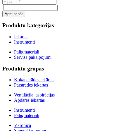
Produktu kategorijas
Iekartas
Instrumenti
Paligmateriali
Servisa pakalpojumi
Produktu grupas
Kokapstrādes iekārtas
Pārstrādes iekārtas
Ventilācija, aspirācijas
Apdares iekārtas
Instrumenti
Palīgmateriāli
Vārdnīca
Saņemt jaunumus