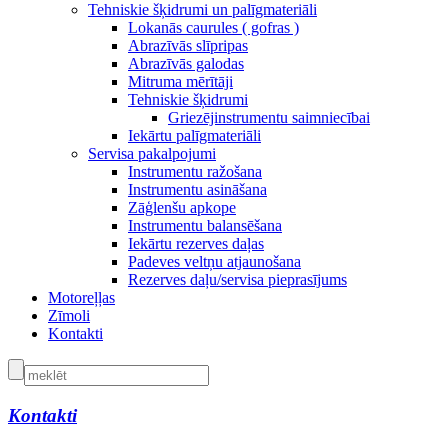
Tehniskie šķidrumi un palīgmateriāli
Lokanās caurules ( gofras )
Abrazīvās slīpripas
Abrazīvās galodas
Mitruma mērītāji
Tehniskie šķidrumi
Griezējinstrumentu saimniecībai
Iekārtu palīgmateriāli
Servisa pakalpojumi
Instrumentu ražošana
Instrumentu asināšana
Zāģlenšu apkope
Instrumentu balansēšana
Iekārtu rezerves daļas
Padeves veltņu atjaunošana
Rezerves daļu/servisa pieprasījums
Motoreļļas
Zīmoli
Kontakti
Kontakti