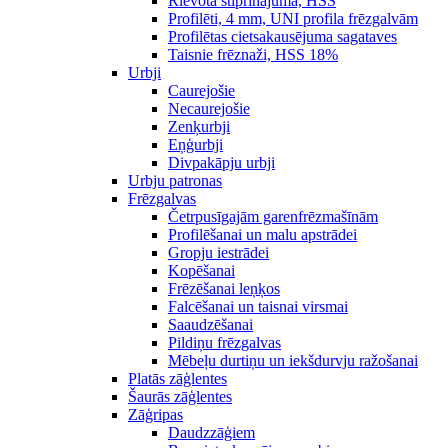
Rievota stiprinājuma, HSS
Profilēti, 4 mm, UNI profila frēzgalvām
Profilētas cietsakausējuma sagataves
Taisnie frēznaži, HSS 18%
Urbji
Caurejošie
Necaurejošie
Zenķurbji
Eņģurbji
Divpakāpju urbji
Urbju patronas
Frēzgalvas
Četrpusīgajām garenfrēzmašīnām
Profilēšanai un malu apstrādei
Gropju iestrādei
Kopēšanai
Frēzēšanai leņķos
Falcēšanai un taisnai virsmai
Saaudzēšanai
Pildiņu frēzgalvas
Mēbeļu durtiņu un iekšdurvju ražošanai
Platās zāģlentes
Šaurās zāģlentes
Zāģripas
Daudzzāģiem