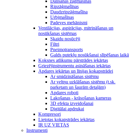
Dalīšanas zāģmašīnas
Ripzāģmašīnas
Daudzripzāģmašīna
Urbjmašīnas
Padeves mehānismi
Ventilācijas, aspirācijas, mitrināšanas un
nosūkšanas sistēmas
Skaidu nosūcēji
Filtri
Pneimotransports
Galds putekļu nosūkšanai slīpēšanas laikā
Koksnes atlikumu pārstrādes iekārtas
Griezējinstrumentu asināšanas iekārtas
Apdares iekārtas un līnijas kokapstrādei
Ar smidzināšanas sistēmu
Ar veltņu uzklāšanas sistēmu (t.sk.
parketam un šaurām detaļām)
Apdares roboti
Lakošanas - krāsošanas kameras
3D efekta izveidošanai
Digitālai apdrukai
Kompresori
Lietotas kokapstrādes iekārtas
IR UZ VIETAS
Instrumenti